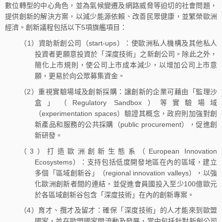
數位轉型的中心角色，並為氣候變遷及網路威脅等迫切的社會問題，
提供創新的解決方案，以減少能源依賴、改善民眾健康，並繁榮歐洲
經濟。創新議程包括以下5項旗艦項目：
（1）資助新創公司（start-ups）：使歐洲私人機構及其他私人
投資者更願意投資於「深度技術」之新創公司。除此之外，
簡化上市規則，使公司上市成本減少，以增加公司上市意
願，更易於向公眾募集資金。
（2）重視實驗場域及創新採購：讓創新的企業可藉由「監理沙
盒」（Regulatory Sandbox）等實驗場域
（experimentation spaces）驗證其概念，政府則加強對創
新產品和服務的公共採購（public procurement），促進創
新研發。
（3）打造歐洲創新生態系（European Innovation
Ecosystems）：支持包括低度開發地區在內的區域，建立
多個「區域創新谷」（regional innovation valleys），以強
化歐洲創新者間的連結，並促進會員國投入至少100億歐元
於各區域創新谷包含「深度技術」在內的創新專案。
（4）育才、攬才及留才：確保「深度技術」的人才能來到歐盟
國家，並在歐盟國家間流動及發展，當中包括針對新創公司