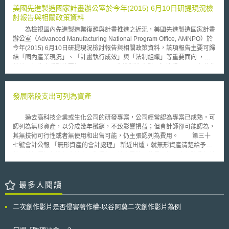
資料被蒐集，與所稱之防竊等特定目的未有相符，屬過度蒐集行為。 3.未建
本的規定（以下稱「最終規定」）。最終規定要求大部分情況下，禁止企業
美國先進製造國家計畫辦公室於今年(2015) 6月10日研提現況檢
立個資侵害通報與紀錄（GDPR Art. 33(1)、33(5)）：員工拆除設備時留存
與員工簽訂競業禁止契約。 其後，美國有3案挑戰FTC最終規定： 在ATS
討報告與相關政策資料
載有錄影錄音內容的SD卡，公司在知悉後未於法定時限內通報並建檔紀
Tree Services, LLC v. FTC案，賓州法院於2024年7月同意FTC有權禁止其
錄；CNIL指出此類「失去對載體控制」情形並無任何模糊空間，且因其中
為檢視國內先進製造業復甦與計畫推進之近況，美國先進製造國家計畫
認為屬於不公平競爭的行為（競業禁止）；而在另外兩案結果則相反，在
內含員工影音資料，對自由權具有風險，依法應通報。 4.個人資料保護長
辦公室（Advanced Manufacturing National Program Office, AMNPO）於
Properties of the Villages, Inc. v. FTC案，佛州法院於2024年8月認定訴訟
（Data Protection Officer, DPO）未及時參與（GDPR Art. 38(1)）：DPO
今年(2015) 6月10日研提現況檢討報告與相關政策資料，該項報告主要可歸
原告（房地產開發商）不受FTC最終規定的影響；而Ryan LLC v. FTC案，
直至該攝影機拆除後才被告知，未能於事前提供風險控管與審酌是否符合法
結「國內產業現況」、「計畫執行成效」與「法制組織」等重要面向 ，茲
2024年7月德州法院更以FTC之立法範圍逾越其職權為由，於全國範圍認定
規範建議，而違反應「適時、適當參與」之要求。 本案可視為CNIL對職場
就該項報告之重點摘要如下： (一)國內先進製造產業現況檢視： 報告指
撤銷最終規定。FTC不服兩案最終規定的結果並上訴。 關於最終規定的最新
監視劃出的紅線警告，雇主即使基於特定目的而採用不易察覺的監視措施，
出美國目前正喪失在先進產品領域全球領導地位，在進出口貿易呈現嚴重赤
進展為，由Andrew Ferguson（現任FTC主席）主導的FTC，於2025年3月
仍須在保護財產和人身安全的目標，與保護員工隱私間取得合理平衡，例
字，雖近年致力於先進製造之資源整合與共同研發等措施，然而，觀察基礎
6日分別向第5、第11巡迴上訴法院提出動議，主張「擱置上訴審理120天
如：蒐集期間具有「暫時性」；蒐集範圍最小化，無不必要收音等較小侵害
科研端到市場端仍存有落差。 (二)先進製造領域已設立45個研發創新中心：
發展階段支出可列為資產
（appeal in abeyance for 120 days）」。動議均已獲法院批准。 （2）此
手段；並應讓組織的DPO事前參與把關，完成比例性分析與風險評估，否則
研發創新中心為產業與學研機構共構之「區域應用性組織」，主要由學
外，FTC現任主席於2025年2月26日宣布成立「聯合勞動力工作小組（Joint
可能構成對員工基本權利與自由的重大干預。同時，內部也應建立事故應變
術研究聯盟、企業和區域管理機構所組成專注於扶持區域具經濟優勢之新興
Labor Task Force）」，並發布備忘錄說明FTC將繼續關注反競爭行為，例
過去高科技企業或生化公司的研發專案，公司經常認為專案已成熟，可
流程，避免因誤判或延誤而使單一事件擴大成多重違規與裁罰風險。
技術研發，發展在地技術能量。先進製造領域，截至目前為止，已設立45個
如：公司與員工間的競業禁止契約、公司間互不招攬（人才）契約等。
認列為無形資產，以分成幾年攤銷，不致影響損益；但會計師卻可能認為，
研發創新中心。除透過研發創新中心之扶持外，另可透過中心之設立選定各
即，可見FTC態度由「原則上禁止簽訂競業禁止契約」，轉為「依個案起訴
其無技術可行性或者無使用和出售可能，仍主張認列為費用。 第三十
該重點關鍵技術發展，間接培育美國各區域之先進製造技術之專業領域。美
其認為不合理的競業禁止契約」。 2. NLRB對競業禁止的態度：由「針對要
七號會計公報 「無形資產的會計處理」 新近出爐，就無形資產清楚給予定
國境內研究型大學或非營利組織皆得提案申請，而獲選之區域創新研究機構
求員工簽訂競業禁止的個案進行調查」轉為「將競業禁止行為排除調查範
義，並解釋如何進行會計處理與鑑價。其中最特別的是，第三十七號公報首
可獲得聯邦政府5至7年資金補助，政府欲透過補助模式，扶持區域新創機構
圍」 （1）NLRB為獨立的聯邦政府機構，由主任檢查官負責調查、起訴勞
次區分「研究」和「發展」階段的不同，發展階段有可能資本化。資本化最
之自主運作與發展。而於七年發展階段後，該機構將形成財政自主，由該機
資案件。NLRB前主任檢查官Jennifer Abruzzo於2024年10月7日發布不具
大的影響是，支出可以列為資產，不會影響損益，研究型企業的資產負債、
構之行政委員會主導研發資金運用與分配。
拘束力的GC 25-01備忘錄，其依循自己在2023年5月所發布的GC 23–08備
損益表也將更為精準。 舉例來說，生化、製藥業者因研究期很長，所
最多人閱讀
忘錄中強調「過於寬泛的競業禁止契約，限制員工流動性，違反《國家勞工
有研發期間的投入，過去都須列為費用，導致獲利被明顯稀釋；未來根據三
關係法》」，本次備忘錄進一步指出某些類型的『留任或付款（stay-or-
十七號公報，企業專案計畫接近商品化的發展階段，就可以資本化，此時的
二次創作影片是否侵害著作權-以谷阿莫二次創作影片為例
pay）條款』侵害員工依NLRA所享有的權利」。並說明Jennifer Abruzzo欲
損益表上費用項目，就不會那麼高， 因此，「發展」階段可列為資產，有
自2024年12月6日起，調查該些「要求員工簽訂競業禁止、『留任或付款』
助鼓勵科技業者增加研究發展經費的投入。 至於企業併購所產生的購
條款的雇主」。 （2）現任的NLRB代理主任檢察官William B. Cowen於
買價格和被併公司淨值之間的溢價，過去通常以商譽處理，不過在 37 號公