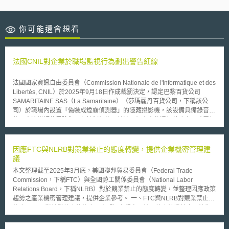
你可能還會想看
法國CNIL對企業於職場監視行為劃出警告紅線
法國國家資訊自由委員會（Commission Nationale de l'Informatique et des
Libertés, CNIL）於2025年9月18日作成裁罰決定，認定巴黎百貨公司
SAMARITAINE SAS（La Samaritaine）（莎瑪麗丹百貨公司，下稱該公
司）於職場內設置「偽裝成煙霧偵測器」的隱藏攝影機，該設備具備錄音功
能且未適當評估風險與內部控制紀錄，並涉及個資事件通報義務未即時履行
等多項違反《一般資料保護規則》（General Data Protection Regulation,
GDPR）規定，最終遭裁處10萬歐元（約新台幣355萬元）的行政罰鍰。 本
次事件係因該公司聲稱庫房商品失竊率增加，遂於2023年8月在兩處庫房安
因應FTC與NLRB對競業禁止的態度轉變，提供企業機密管理建
裝5台外觀形似煙霧偵測器但可錄音的攝影機，但員工並未事前知悉。然
議
而，攝影機於裝設後數週即被員工發現，並在2023年9月被拆除而停止運
本文整理截至2025年3月底，美國聯邦貿易委員會（Federal Trade
作。CNIL之所以介入，係因2023年11月經媒體報導及後續申訴事件引發關
Commission，下稱FTC）與全國勞工關係委員會（National Labor
注，進而啟動稽查程序。以下為CNIL認定本案的主要違規事項： 1.違反公
Relations Board，下稱NLRB）對於競業禁止的態度轉變，並整理因應政策
平、透明與可歸責性（GDPR Art. 5(1)(a)、5(2)）：隱藏式攝影機設計使員
趨勢之產業機密管理建議，提供企業參考。 一、FTC與NLRB對競業禁止的
工難以察覺且未予以告知；該公司未完成事前分析或影響評估、未妥善文件
態度 1. FTC對競業禁止的態度：由「訂定規定以統一禁止競業禁止」轉為
化紀錄，因此難認有以公平且透明方式處理個資。 2.違反資料最小化
「針對不合理的競業禁止進行個案調查」 （1）由Lina Khan（前FTC主
（GDPR Art.5(1)(c)）：攝影機具備「收音」功能，導致員工私領域對話等
席）主導的FTC，於2024年4月通過「禁止企業簽訂競業禁止契約」最終版