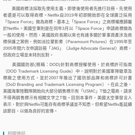
美國商標法採取先使用主義，即使後使用者先進行註冊，先使用
者還是可以取得商標。Netflix自2019年初即開始即在全球廣泛採用
「Space Force」做為商標，基本上「Space Force」之商標權應歸屬
於Netflix。美國空軍則是在同年3月以「Space Force」申請商標做為
一般的使用。然而，美國政府長期以來也有諸多關於軍事資產涉及商
標保護之案例，例如派拉蒙影業（Paramount Pictures）在1995年至
2005年間六次申請註冊「JAG」（Judge Advocate General）商標，
但政府立場並未特別反對。
美國國防部(簡稱：DOD)針對商標授權使用，於商標許可指南
（DOD Trademark Licensing Guide）中，說明對於美國軍隊徽章及
標緻之使用方式，並於2007年推出了國防部品牌和商標許可計畫
（DoD Branding and Trademark Licensing Program）。在此之後，
美國海軍陸戰隊開始向大部分銷售標示有「USMC」T恤之電商，請求
不得再銷售標示有相關文字之T恤。回到本事件，美國太空軍發言人
表示，對於與Netflix可能存有商標爭議並不知悉，但希望Netflix能延續
該節目，以做為良好的宣傳。
相關連結