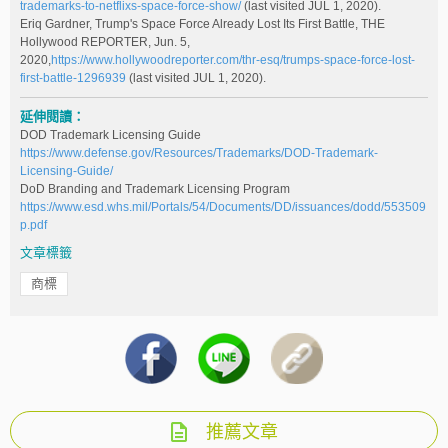
trademarks-to-netflixs-space-force-show/
(last visited JUL 1, 2020).
Eriq Gardner, Trump's Space Force Already Lost Its First Battle, THE
Hollywood REPORTER, Jun. 5,
2020,
https://www.hollywoodreporter.com/thr-esq/trumps-space-force-lost-
first-battle-1296939
(last visited JUL 1, 2020).
延伸閱讀：
DOD Trademark Licensing Guide
https://www.defense.gov/Resources/Trademarks/DOD-Trademark-
Licensing-Guide/
DoD Branding and Trademark Licensing Program
https://www.esd.whs.mil/Portals/54/Documents/DD/issuances/dodd/553509
p.pdf
文章標籤
商標
推薦文章