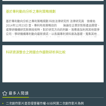
酒產品之商標，並且準備以一百萬人民幣(125,000美元，98,000歐元、
4,000,000台幣)的代價拍賣該等商標權。趙先生在受訪時表示，「在世界盃
決賽後結束二天後，我就開始構思商標圖像。」。「這個圖像的識別率極
基於專利動向分析之專利策略規劃
高。此外，藉由使用剪影的創作方式，讓我可以避免侵犯這位足球明星的肖
像權」。趙先生的公司只是眾多想利用這位球星的不光采行為而獲利的眾多
基於專利動向分析之專利策略規劃 科技法律研究所 法律研究員 徐維佑
公司之ㄧ。舉例而言，一首諷刺這記頭槌的歌曲目前高居法國音樂聊天室的
2014年12月23日 壹、專利布局策略目的 無論在企業針對新產品開發、
排行榜首位。此外，這個犯規同時也成為許多網路笑話、線上遊戲以及諷刺
或學研機構研究新興技術時，對於研究方向的判斷，皆應善加利用其他競爭
影片的主題。
公司、學研機構專利動向最新資訊。以各國專利資料庫為基礎，蒐集其他公
司、機構的研究領域，或者與研發成果相關的專利等資料而成的專利地圖
（patent map），可構築更完整的智財戰略。 欲將研究成果商業化
時，販售排他性產品對於競爭非常重要。因此阻止其他公司製造仿冒品、類
似品，甚至競爭品，或者防禦其他公司之侵權告訴，皆必須盡早制定對策，
科研資源整合之跨國合作趨勢研析與比較
亦即必須掌握該技術領域的智財資訊，才能讓研發活動順利推展。 貳、各
國政府公開之專利動向分析 一、英國國家專利藍圖分析報告 英國政府
於2014年中，依續公告8大重要技術之專利藍圖分析報告[1]，認為專利資訊
可提供創新活動高價值之分析觀點，因此該國智慧財產局資訊團隊，透過專
利申請資訊分析出全球性專利藍圖，幫助其國內企業與民眾瞭解此8大重要
技術專利資訊，並將分析結果納入資金挹注之考量基礎。 專利藍圖分
析報告之資料，來源為2013年至2014年間全球專利資料庫中專利公開
(Published)之資料，以及諮詢英國智財局各專業技術領域之專利審查員之
結果。而專利藍圖分析報告之分析內容，包括專利涵蓋範圍、專利申請排名
最多人閱讀
領先群、專利優先權期間、專利合作開發申請圖、專利技術分析等。 二、
韓國R&D專利技術動向調查 韓國R&D專利技術動向調查制度自2005年
開始，每年度由與研究發展相關的各部會針對其提出之研發工作，提供研發
二次創作影片是否侵害著作權-以谷阿莫二次創作影片為例