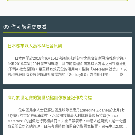
你可能還會想看
日本發布以人為本AI社會原則
日本內閣於2018年6月15日決議組成跨部會之統合創新戰略推進會議，
並於2019年3月29日發布AI戰略，其中的倫理面向為以人為本之AI社會原則
(下稱AI社會原則)，希冀藉有效安全的活用AI，推動「AI-Ready 社會」，以
實現兼顧經濟發展與解決社會課題的「Society5.0」為最終目標。 為構
築妥善應用人工智慧的社會，AI社會原則主張應尊重之價值理念如下： (一)
尊重人類尊嚴的社會：AI應作為能激發人類發揮多樣能力和創造力的工具。
(二) 多元性和包容性的社會（Diversity & Inclusion）：開發運用AI以共創多
元幸福社會。 (三) 永續性的社會（Sustainability）：透過AI強化科技，以創
席丹於世足賽的驚世頭槌圖像被登記作為商標
造能持續解決社會差距與環境問題的社會。 而AI社會原則核心內容為：
(一) 以人為本：AI使用不得違反憲法或國際保障之基本人權。 (二) AI知識
ㄧ位中國北京人士已將法國足球隊長席丹(Zinedine Zidane)於上月(七
（literacy）教育：提供必要的教育機會。 (三) 保護隱私：個人資料的流通
月)進行的世足賽冠軍戰中，以頭槌攻擊義大利隊球員馬特拉齊(Marco
及應用應妥適處理。 (四) 安全確保：把握風險與利益間之平衡，從整體提高
Materazzi)的圖像進行商標註冊。北京日報表示，申請人趙曉凱，是一間體
社會安全性。 (五) 公平競爭確保：防止AI資源過度集中。 (六) 公平性、說
育公關公司的總經理，目前考慮將這個黑白剪影圖像拍賣。曹先生以2,000
明責任及透明性任。 (七) 創新：人才與研究皆須國際多樣化，並且建構產官
元人民幣(250美元，196歐元，8,000台幣)註冊了服裝、鞋類、帽子以及啤
學研AI合作平台。