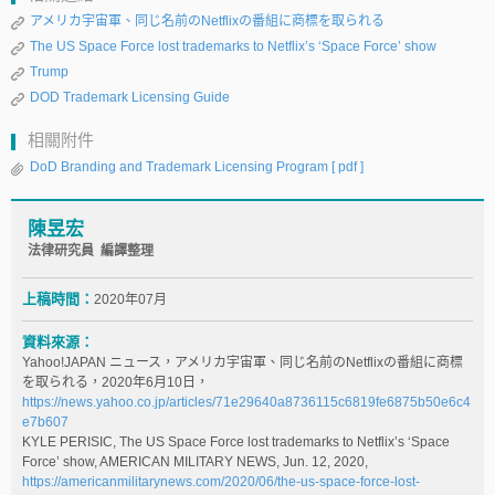
アメリカ宇宙軍、同じ名前のNetflixの番組に商標を取られる
The US Space Force lost trademarks to Netflix’s ‘Space Force’ show
Trump
DOD Trademark Licensing Guide
相關附件
DoD Branding and Trademark Licensing Program
[ pdf ]
陳昱宏
法律研究員 編譯整理
上稿時間：
2020年07月
資料來源：
Yahoo!JAPAN ニュース，アメリカ宇宙軍、同じ名前のNetflixの番組に商標
を取られる，2020年6月10日，
https://news.yahoo.co.jp/articles/71e29640a8736115c6819fe6875b50e6c4
e7b607
KYLE PERISIC, The US Space Force lost trademarks to Netflix’s ‘Space
Force’ show, AMERICAN MILITARY NEWS, Jun. 12, 2020,
https://americanmilitarynews.com/2020/06/the-us-space-force-lost-