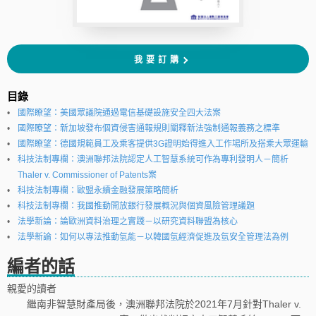
我要訂購
目錄
國際瞭望：美國眾議院通過電信基礎設施安全四大法案
國際瞭望：新加坡發布個資侵害通報規則闡釋新法強制通報義務之標準
國際瞭望：德國規範員工及乘客提供3G證明始得進入工作場所及搭乘大眾運輸
科技法制專欄：澳洲聯邦法院認定人工智慧系統可作為專利發明人－簡析
Thaler v. Commissioner of Patents案
科技法制專欄：歐盟永續金融發展策略簡析
科技法制專欄：我國推動開放銀行發展概況與個資風險管理議題
法學新論：論歐洲資料治理之實踐－以研究資料聯盟為核心
法學新論：如何以專法推動氫能－以韓國氫經濟促進及氫安全管理法為例
編者的話
親愛的讀者
繼南非智慧財產局後，澳洲聯邦法院於2021年7月針對Thaler v.