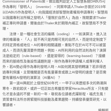
Commissioner of Patents案，做出裁判認定人工智慧系統DABUS可
作為專利「發明人」（inventor）。同案申請人Thaler亦曾於2019年
以DABUS作為發明人，向我國經濟部智慧財產權局申請專利。智慧局
以我國專利法所稱之發明人「僅限於自然人」為由，限期要求Thaler
補正專利申請書，爾後由於Thaler未於期限內補正，故智慧局不予受
理。
法律，是一種社會生活的編碼（coding），一如演算法。進入法
律的帷幕後，「人」就不再只是肉眼可見的自然人，而是特定制度下
的特定資格或地位。AI的專利相關議題，重點不在於AI可不可以被當
成人，而須先釐清要件問題。例如，AI所利用的自然法則為何？演算
法是給定的（rule-based），還是習得的（learning-based）？接續
而來的脈絡性及後設性議題則是，除作為專利申請權人或專利權人
外，若AI勢必得作為專利發明人時，AI如何將其發明轉讓？若非得透
過專利保護，主管機關是否有能量審查或跟上AI發明的速度？是否需
要有審核AI發明的演算法（AI審AI）？
第一波AI興起於上個世紀60年代，一甲子以來歷經多次的熱潮與
寒冬，跌宕起伏。或許一切正如古希臘哲學家Heraclitus所言，只有變
化才是永遠的不變。新的一年，敬祝各位讀者虎躍新程，福虎生風！
資策會科法所亦將緊隨科技脈動及產業趨勢，持續發表優質研究，以
饗讀者。
編輯部