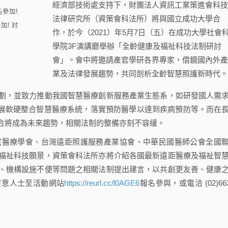
經濟部技術處支持下，財團法人資訊工業策進會科
法律研究所（資策會科法所）將與國立成功大學合
! 討
作，於今（2021）年5月7日（五）在成功大學社會
學院3F演講廳舉辦「全齡健康及福祉科技法制研討
會」。會中將邀請產官學研各界專家，借鏡國內外
業及法律發展趨勢，共同剖析全齡智慧照護新時代
，並致力推動我國智慧醫療創新服務產業生態系，如研發國人需
發展軟硬整合智慧醫療系統，落實預防醫學以達到疾病預防等。而在
合將成為未來趨勢，相關法制的整備亦刻不容緩。
醫療學會、台灣遠距照護服務產業協會、中華民國醫師公會全國
福祉科技願景，資策會科法所亦將介紹各國最新遠距醫療及福祉智
、機構設施不便等問題之相關法制提出建言，以共創更友善、健康
有意人士至活動網站
https://reurl.cc/l0AGE6
報名參與，或電洽 (02)663