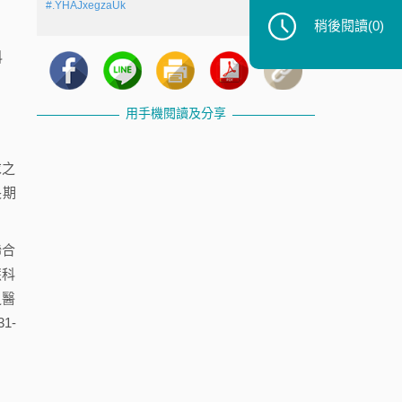
#.YHAJxegzaUk
技
稍後閱讀
(0)
科
產
用手機閱讀及分享
。
求之
長期
聯合
慧科
之醫
1-