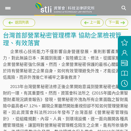
返回列表
上一篇
下一篇
台灣首部營業秘密管理標準 協助企業檢視管
理、有效落實
企業核心技術能力不僅影響自身營運發展，重則影響產業競爭
力，對此無論日本、美國到我國，皆陸續立法、修法，從國家層級對
企業營業秘密強化保護。然而，企業營業秘密保護的最核心關鍵仍在
於持有營業秘密之企業自身，如何有效管理避免外洩，才能從源頭降
低風險，而非外洩後亡羊補牢之事後救濟？
2013年台灣營業秘密法修正後企業開始意識到營業秘密也屬於智
財的一環，有其重要性。然而，資策會科法所之《2015年國內企業智
慧財產現況調查報告》發現，營業秘密外洩為所有企業面臨之智財風
險中最高者47.12%。顯現企業雖然開始重視但卻不知如何管理營業秘
密。因此資策會科法所2016年發布了台灣首部《營業秘密管理指
針》，從組織規劃、內容、人員、到環境設備，逐一面向展開各種具
體管理措施，讓當時對營業秘密管理概念陌生之企業，能有所依循參