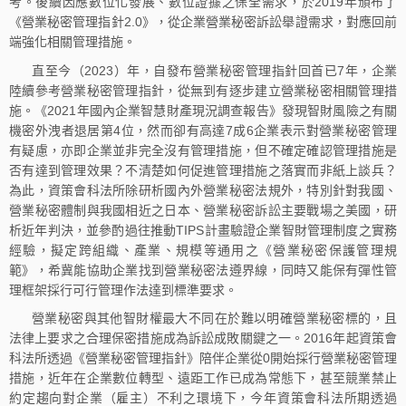
考。後續因應數位化發展、數位證據之保全需求，於2019年頒布了
《營業秘密管理指針2.0》，從企業營業秘密訴訟舉證需求，對應回前
端強化相關管理措施。
直至今（2023）年，自發布營業秘密管理指針回首已7年，企業
陸續參考營業秘密管理指針，從無到有逐步建立營業秘密相關管理措
施。《2021年國內企業智慧財產現況調查報告》發現智財風險之有關
機密外洩者退居第4位，然而卻有高達7成6企業表示對營業秘密管理
有疑慮，亦即企業並非完全沒有管理措施，但不確定確認管理措施是
否有達到管理效果？不清楚如何促進管理措施之落實而非紙上談兵？
為此，資策會科法所除研析國內外營業秘密法規外，特別針對我國、
營業秘密體制與我國相近之日本、營業秘密訴訟主要戰場之美國，研
析近年判決，並參酌過往推動TIPS計畫驗證企業智財管理制度之實務
經驗，擬定跨組織、產業、規模等通用之《營業秘密保護管理規
範》，希冀能協助企業找到營業秘密法遵界線，同時又能保有彈性管
理框架採行可行管理作法達到標準要求。
營業秘密與其他智財權最大不同在於難以明確營業秘密標的，且
法律上要求之合理保密措施成為訴訟成敗關鍵之一。2016年起資策會
科法所透過《營業秘密管理指針》陪伴企業從0開始採行營業秘密管理
措施，近年在企業數位轉型、遠距工作已成為常態下，甚至競業禁止
約定趨向對企業（雇主）不利之環境下，今年資策會科法所期透過