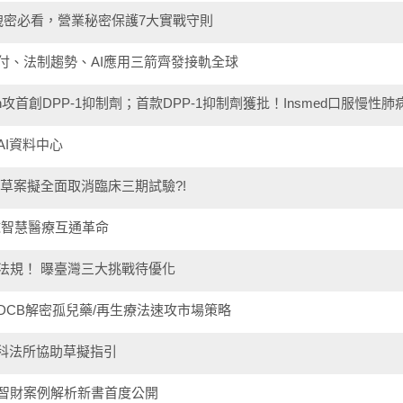
洩密必看，營業秘密保護7大實戰守則
付、法制趨勢、AI應用三箭齊發接軌全球
ion攻首創DPP-1抑制劑；首款DPP-1抑制劑獲批！Insmed口服慢性肺病.
I資料中心
草案擬全面取消臨床三期試驗?!
球智慧醫療互通革命
法規！ 曝臺灣三大挑戰待優化
CB解密孤兒藥/再生療法速攻市場策略
會科法所協助草擬指引
智財案例解析新書首度公開