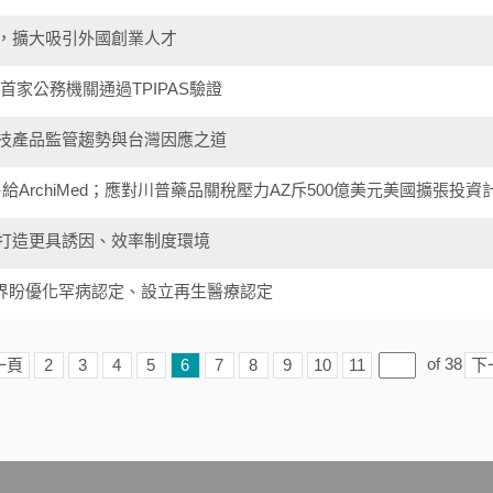
，擴大吸引外國創業人才
家公務機關通過TPIPAS驗證
技產品監管趨勢與台灣因應之道
出售給ArchiMed；應對川普藥品關稅壓力AZ斥500億美元美國擴張投資
打造更具誘因、效率制度環境
業界盼優化罕病認定、設立再生醫療認定
of
38
一頁
2
3
4
5
6
7
8
9
10
11
下