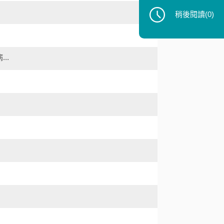
稍後閱讀
(0)
..