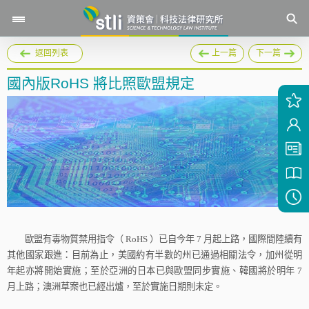
返回列表
上一篇
下一篇
國內版RoHS 將比照歐盟規定
歐盟有毒物質禁用指令（
RoHS
）已自今年
7
月起上路，國際間陸續有
其他國家跟進：目前為止，美國約有半數的州已通過相關法令，加州從明
年起亦將開始實施；至於亞洲的日本已與歐盟同步實施、韓國將於明年
7
月上路；澳洲草案也已經出爐，至於實施日期則未定。