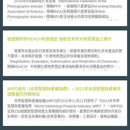
2016年9月國際唱片業協會（International Federation of the
Phonographic Industry，簡稱IFPI）、美國唱片產業協(Recording Industry
Association of America，簡稱RIAA)及英國唱片產業協會(British
Phonographic Industry，簡稱BPI)對全球最大的串流音樂翻錄網站
「YouTube-mp3.org」展開法律行動，指控該網站違反YouTube的服務準
則，且侵害音樂著作權。目前該案件由美國加州聯邦法院審理。
「YouTube-mp3.org」將串流音樂變成可供下載的音樂檔案，使用者只需在
該網站(YouTube-mp3.org)複製貼上原YouTube的音樂影片網址，即能將其
歐盟將研修REACH有關規定 強制含有奈米物質產品之標示
轉為MP3檔案下載使用。RIAA表示運營商透過該網站已經獲利數百萬美元
的廣告收入，卻未支付任何金錢報酬給音樂家或著作權權利持有人，因此控
隨著奈米產品的日漸普及與多樣化，歐盟考慮近期法制化奈米產品的標
告YouTube-mp3. org及該站負責人Philip Matesanz侵害著作權。BPI則表
示要求，未來將於歐盟「化學物質登記評估授權及限制規則」
示，使用者得透過各種串流服務存取合法音樂，若對此非法轉載音樂的業者
（Registration, Evaluation, Authorisation and Restriction of Chemicals，
或行為不提出法律行動，將會影響合法的音樂串流服務。 另一方面，
簡稱REACH）中有關化學物質登記事項強制要求奈米消費產品的標示，以
德國聯邦部門(German Federal Ministry ) 早在2011年時曾認定，從
確保奈米物質的可追溯性（traceability）。 歐盟會員國部長級會議—
Youtube網站複製下載音樂為非商業之私人行為合法。而電子前線基金會
歐盟理事會（The Council of the European Union，亦以拉丁文簡稱
（Electronic Frontier Foundation，簡稱EFF）對於英美唱片業協會要求法
Consilium）作為歐盟層級主要的決策機關，為了政策協調的一致性與長期
院消除此類型網站一事持否定看法，認為法律不應賦予著作權人或商標所有
穩定性自2007年起採三國為一組的方式輪值擔任主席國（trio
WIPO發布《世界智慧財產權指標》，2021年全球智慧財產權申
人修訂刪除網站的權力。
presidencies），每一國負責六個月的期間，主席國扮演推動立法與政策決
請數量仍持續增加
定的推手角色並負責歐盟會員國共識的達成，2010年7至12月由比利時擔任
世界智慧財產權組織(WIPO)於2022年11月21日發布了《2022年世界
歐盟理事會的主席。有關奈米物質產品管理政策，可由日前比利時氣候與能
智慧財產權指標（World Intellectual Property Indicator, WIPI）》。WIPO以
源部長並負責消費者與環境保護的Paul Magnette公開表示的談話中窺見未
全球150個國家智慧財產主管機關的統計資料、產業的市場調查資料作為分
來歐盟法規調整的大方向：「奈米物質逐漸普及於消費產品與各種日常用
析標的，針對全球專利權(含新型專利)、商標權、工業設計、植物品種權、
品，但是我們對奈米物質的了解卻很匱乏。雖然對於在歐盟日益增加的奈米
地理標示、創意經濟(出版業)的整體發展狀況進行調查。 根據2022年
物質使用無須過渡緊張，但是我們仍有義務在最小限度內做到應有的檢視以
的分析結果顯示，與過往經濟衰退期間的歷史經驗不同，在COVID-19疫情
確保環境與健康安全。因此，目前缺乏事前警告與標示其成分及潛在毒性的