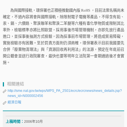
為與國際接軌，環保署也正積極推動國內版
RoHS
，目前法案名稱尚未
確定，不過內容將會與國際接軌，除限制電子電機等產品，不得含有鉛、
汞、鎘、六價鉻、聚溴聯苯和聚溴二苯醚等六種有毒化學物質或限制其比
率外，檢驗標準亦將比照歐盟，採用事後市場管理機制，亦即先放行產品
進口，並採事後抽測方式檢驗，因為採事前市場管理，將造成貿易障礙，
實施檢驗亦有困難。至於罰責方面則仍須商榷，環保署表示目前我國要先
合併「廢棄物清理法」與「資源回收再利用法」的法源，預定在年底前召
開公聽會並送行政院審查，最快也要等明年立法院第一會期通過後才會實
施。
相關連結
http://sme.nat.gov.tw/wps/WPS_PA_2501/ecrc/ecrcnews/news_details.jsp?
news_id=N000002456
經濟日報
上稿時間：
2006年10月