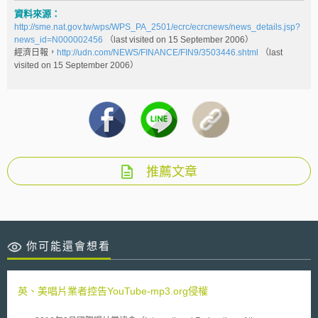
資料來源：
http://sme.nat.gov.tw/wps/WPS_PA_2501/ecrc/ecrcnews/news_details.jsp?
news_id=N000002456
（last visited on 15 September 2006）
經濟日報，
http://udn.com/NEWS/FINANCE/FIN9/3503446.shtml
（last
visited on 15 September 2006）
推薦文章
你可能還會想看
英、美唱片業者控告YouTube-mp3.org侵權