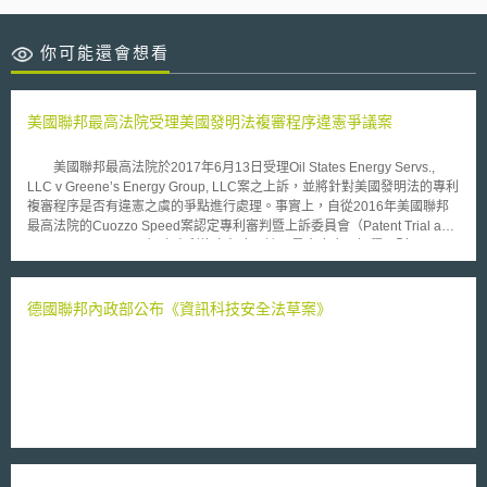
你可能還會想看
美國聯邦最高法院受理美國發明法複審程序違憲爭議案
美國聯邦最高法院於2017年6月13日受理Oil States Energy Servs.,
LLC v Greene’s Energy Group, LLC案之上訴，並將針對美國發明法的專利
複審程序是否有違憲之虞的爭點進行處理。事實上，自從2016年美國聯邦
最高法院的Cuozzo Speed案認定專利審判暨上訴委員會（Patent Trial and
Appeal Board, PTAB）之專利複審程序可適用最寬廣合理解釋原則
（broadest reasonable interpretation standard，BRI）後，針對美國專利
法第314條規定美國專利複審程序之最終裁決結果不可上訴條款，就已經突
顯出可能違憲之問題。加以來自各界的法庭之友於MCM訴惠普專利侵權案
德國聯邦內政部公布《資訊科技安全法草案》
中提交意見書，以促使法院審理美國發明法的專利複審程序究竟有無違反美
國憲法第3條及修正法案第7條，而有法律條文賦予行政機關司法權力是否違
憲之議題，也再一次突顯專利複審程序可能存在的違憲問題。 本案件
聯邦最高法院將對PTAB的權限以及專利複審程序進行重新檢視。倘若專利
複審程序中PTAB最終裁決結果不可上訴條款造成違憲，可能會影響到美國
專利制度之運作，不僅是正在申請或是已獲證的專利都會受到影響。而曾經
被PTAB裁決無效的專利，也可能產生尋求司法救濟的可能。