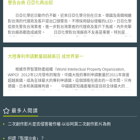
警告台商 日亞化再出招
日亞化學近日動作仍不斷，近來日亞化學分別在日本、德國及南韓相繼
對台灣的代理商及客戶提出口頭警告，不得採用疑似侵權的LED。日亞化學
從原先警告台灣業者，進一步對台灣業者的代理商及客戶下馬威，內外夾擊
對台廠商都造成威脅。 日亞化學對台灣廠商不友善是事實，特別是部
份侵犯日亞化學白光LED專利的廠家，更是恨得牙癢癢。從早期日亞化學所
採取的舉動來看，最先是以口頭警告方式，或對外放風聲來嚇嚇台灣業者。
後來嚇多了也不管用，最後就向法院提出假扣押，算是較明顯的法律行動。
不過，後來也不見太大成效，轉而向國外下手，第一是到南韓，對台灣的客
大陸專利申請數量超越美日 成世界第一
戶下手，警告他們不得採用疑似侵權的LED產品。這也達到效果，南韓客戶
也不太敢用台灣的產品。隨後日亞化學又到日本，對台灣業者的代理商提出
根據世界智慧財產組織（World Intellectual Property Organization,
警告，最後也達成共識，不販售及採用台灣疑似侵權的產品。昨日，日亞化
WIPO）2012年12月發布的報告，中國大陸的專利申請數量於2011年首度
學更遠赴德國，向台灣業者的代理商提出警告，也達成初步共識，就是不再
超越美國，成為全球最大的專利申請國。這個頭銜在過去的一百年間，只有
販售台灣疑似侵權的LED。 如此內外夾擊的大動作，看得出日亞化學
德國、日本和美國擁有過。 中國國家知識產權局是目前全球最大的專
對台灣疑似侵權的LED十分感冒，也以實際行動來明他們悍衛自有專利的決
利（商標）局，其所受理的專利、實用新型專利、設計專利以及商標申請數
心，絕不容許外界對其決心有任何質疑。而在日亞化學的一連串動作後，台
量繼2010年超越日本後，於2011年更進一步達到52.6萬件，超越美國的
灣LED廠商有沒有受到傷？從各家業者的官方說法中得不答案，但從大家今
50.4萬件成為全球第一。事實上，中國大陸商標的申請數量自2001年起就
年下半年來的業績表現不好來看，除了手機市場不如預期的因素外，部份原
已是全球首位，而設計專利更早在1999年就達到此紀錄。WIPO的理事長
最多人閱讀
因應是被日亞從中作梗而無法順利出貨。
Francis Gurry表示，雖然僅比較各國專利申請數量的多寡並不代表一切，然
而這個數據仍某種程度的顯示了創新板塊移轉的趨勢。 WIPO報告指
二次創作影片是否侵害著作權-以谷阿莫二次創作影片為例
出，2009年至2011年，全世界的專利申請數量增加了29.4萬件，其中中國
知識產權局占全球成長的比重達72%；且2011年全球的專利申請總數達到
214萬件，首度突破二百萬大關，相較於2010年成長了7.8%，是連續第二
何謂「監理沙盒」？