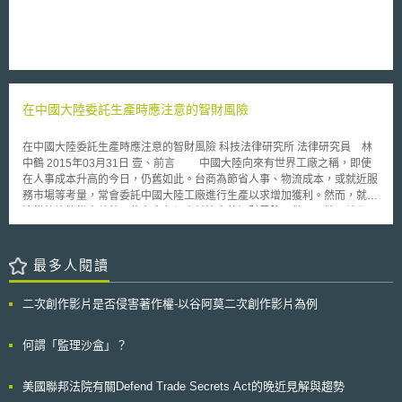
《反脅迫規則》，執委會得根據會員國、歐盟議會及其他經濟聯盟所提供之
資訊進行職權（ex officio）調查；亦可依照受脅迫之會員國或企業的請求進
行調查。在調查階段，執委會會在4個月內判斷特定國家之行為是否確實造
成經濟脅迫，若確實存在，將進一步評估其對歐盟帶來之影響。調查完成
後，若他國政府確實對歐盟成員國或企業實施經濟脅迫手段，執委會將提交
報告與理事會進行決議，通過後，執委會將先採行不干涉措施（non-
在中國大陸委託生產時應注意的智財風險
interventionist measures），與實施經濟脅迫手段之國家進行協商，並要求
賠償因經濟脅迫而產生的損害。若採行不干涉措施後仍無改善，執委會得考
慮採行干涉措施（interventionist measures），包含但不限於限制特定企業
在中國大陸委託生產時應注意的智財風險 科技法律研究所 法律研究員 林
進入歐盟市場與投標政府採購案；終止對特定國家的關稅優惠，並課予額外
中鶴 2015年03月31日 壹、前言 中國大陸向來有世界工廠之稱，即使
之關稅等，以阻止該特定國家繼續干擾歐盟經濟體。
在人事成本升高的今日，仍舊如此。台商為節省人事、物流成本，或就近服
務市場等考量，常會委託中國大陸工廠進行生產以求增加獲利。然而，就在
這樣的決策當中蘊藏一些台商必須事前注意的智財風險，稍一不慎，就有可
能導致台商不可回復的重大損失。尤其，高科技產業是我國產業的重要命
脈，流失關鍵技術，更是不可想像的惡夢。 貳、重點說明 一、台商中國大
陸不可忽視智財風險 台灣科技大廠聯電在2014年10月宣布決定設立台
最多人閱讀
資在中國大陸第一個12吋晶圓廠，台聯立委立即群起反對，擔心倘若草率西
進，製程遭中國大陸廠商模仿、學習，將喪失我國晶圓的代工優勢[1]。類似
二次創作影片是否侵害著作權-以谷阿莫二次創作影片為例
的疑慮也出現在傳統產業，台灣菸酒公司為了能夠就近服務消費市場，在
2010年也決定在中國大陸設立代工廠[2]，委由中國大陸代工，同樣也引發
台灣啤酒配方與製程技術可能外流的輿論質疑。對於台商在中國大陸可能遭
何謂「監理沙盒」？
遇的技術外流疑慮，顯然不是空穴來風。 事實上，中國大陸產業發
展，相當仰賴對於國外先進技術的學習與奪取，及知名品牌內容的仿冒與抄
美國聯邦法院有關Defend Trade Secrets Act的晚近見解與趨勢
襲，各種各樣智慧財產權侵害的新聞不絕如縷，就連國際大廠也早就深受其