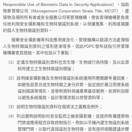
Responsible Use of Biometric Data in Security Applications），協助
物業管理公司（Management Corporation Strata Title, MCST）、建
築物及場所所有者或安全服務公司等管理機構，使各管理機構更負責
任地利用安全攝影機和生物特徵識別系統，以保護蒐集、利用或揭露
的個人生物特徵識別資料。
隨著安全攝影機等科技應用普及化，管理機構以錯誤方法處理個
人生物特徵識別資料之情形逐漸增多，因此PDPC發布該指引供管理
機構審查其措施。其中包括以下重點：
（1）定義生物特徵識別資料包含生理、生物或行為特徵，及以此資
料所建立之生物特徵識別模版；
（2）說明維安攝影機及生物特徵識別系統運用所應關鍵考量因素，
如避免惡意合成生物特徵之身分詐欺、設定過於廣泛而使系統
識別錯誤等情形，並舉例資料保護產業最佳範例，如資料加密
以避免系統風險、設計管理流程以控管資料等；
（3）說明生物特徵識別資料在個資法之義務及例外；
（4）列出實例說明如何安全監控之維安攝影機，並提供佈署建築物
門禁或應用程式存取控制指引，例如以手機內建生物識別系統
管理門禁，以取代直接識別生物特徵，並有提供相關建議步驟