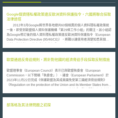
Google個資隱私權政策違反歐洲資料保護指令，六國將聯合採取
法律途徑
2012年3月Google將世界各地總共60個相異的個人資料隱私權政策統
一後，即受到歐盟個人資料保護機構「第29條工作小組」的關注，該小組認
為Google修訂後的個人資料隱私權政策違反歐洲資料保護指令（European
Data Protection Directive (95/46/CE)），將難以讓使用者清楚知悉其個人
資料可能被利用、整合或保留的部分。同時，Google亦可能利用當事人不
知情的情況下，大量利用使用者個人資料。因此，2012年10月歐盟要求
Google在4個月內對該公司的個人資料隱私權政策未符歐盟規定者提出說
明，惟至今Google仍無回應。因此，歐洲6個國家，包括法國、德國、英
歐盟通過反脅迫規則，將針對他國的經濟脅迫手段採取反制措施
國、義大利、荷蘭及西班牙的個資監管機構，將聯合審視Google的個人資
料隱私權政策是否違反各國的法律，並依據各國法律展開後續措施，如鉅額
歐盟理事會（European Council）表示已與歐盟執委會（European
罰款等。法國之資訊自由國家委員會（Commission nationale de
Commission，以下簡稱「執委會」）、議會（European Parliament）於
l'informatique et des libertés，簡稱CNIL）率先表示，若Google於4月11日
2023年11月22日完成《保護歐盟及其成員國免受第三國經濟脅迫規則》
前未改善其資料隱私權政策，法國將首先採取法律行動。然Google對此僅
（Regulation on the protection of the Union and its Member States from
簡單回應，表示其資料隱私政策尊重歐盟的法律，且可以讓Google提供更
economic coercion by third countries，以下簡稱「反脅迫規則」）之立法
簡單、更有效率的服務。
流程，並將於2023年12月27日正式施行生效。 該法起源於中國大陸於
2021年為抗議立陶宛（Lithuania）同意我國政府以「臺灣」名義在其首都
維爾紐斯（Vilnius）設立代表處，停止輸入多項產品，導致立陶宛對中貿易
部落格及其法律問題之初探
額大幅降低。歐盟為避免特定國家持續利用此種經濟脅迫手段影響歐盟交易
市場與會員國之主權，決定立法採行反制措施，並於2021年之貿易政策回
顧（2021 Trade Policy Review）公布《反脅迫規則》之立法框架。 根據