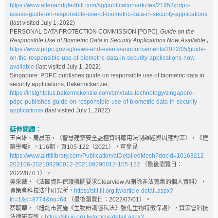
https://www.allenandgledhill.com/sg/publication/articles/21953/pdpc-
issues-guide-on-responsible-use-of-biometric-data-in-security-applications
(last visited July 1, 2022)
PERSONAL DATA PROTECTION COMMISSION [PDPC],
Guide on the
Responsible Use of Biometric Data in Security Applications Now Available
,
https://www.pdpc.gov.sg/news-and-events/announcements/2022/05/guide-
on-the-responsible-use-of-biometric-data-in-security-applications-now-
available
(last visited July 1, 2022)
Singapore: PDPC publishes guide on responsible use of biometric data in
security applications, Bakermckenzie,
https://insightplus.bakermckenzie.com/bm/data-technology/singapore-
pdpc-publishes-guide-on-responsible-use-of-biometric-data-in-security-
applications/
(last visited July 1, 2022)
延伸閱讀：
王自雄、周晨蕙，〈智慧建築安全監控資料應用法制課題與因應對策〉，《建
築學報》，116期，頁105-122（2021），可參見
https://www.airitilibrary.com/Publication/alDetailedMesh?docid=10163212-
202106-202109290012-202109290012-105-122
（最後瀏覽日：
2022/07/11）。
吳采薇，〈法國資料保護機關要求Clearview AI刪除非法蒐集的個人資料〉，
資策會科技法律研究所，
https://stli.iii.org.tw/article-detail.aspx?
tp=1&d=8774&no=64
（最後瀏覽日：2022/07/01）。
蔡毓華，〈紐約市實施《生物辨識隱私法》強化生物特徵保護〉，資策會科技
法律研究所，
https://stli.iii.org.tw/article-detail.aspx?