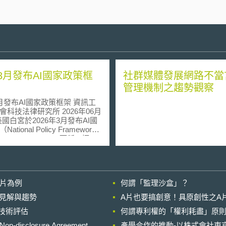
3月發布AI國家政策框
社群媒體發展網路不當
管理機制之趨勢觀察
發布AI國家政策框架 資訊工
技法律研究所 2026年06月
ational Policy Framework
tificial Intelligence，下稱AI框
提出與AI相關之立法建議。該
具強制性，亦非創立新規範，
供國會就聯邦AI立法給予立法
以協助國會考慮聯邦層級之AI
影片為例
何謂「監理沙盒」？
背景 川普政府自
5年上任後即撤銷前總統拜登政府
的晚近見解與趨勢
A片也要搞創意！具原創性之A
調風險控管與偏見防範之
進行技術評估
10號行政命令，並於三天後簽署
何謂專利權的「權利耗盡」原則
79號行政命令，《消除美國AI領
losure Agreement,
產學合作的推動-以株式會社東京