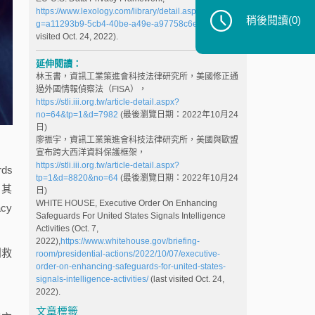
https://www.lexology.com/library/detail.aspx?
稍後閱讀
(0)
g=a11293b9-5cb4-40be-a49e-a97758c6e2fc
(last
visited Oct. 24, 2022).
延伸閱讀：
林玉書，資訊工業策進會科技法律研究所，美國修正通
過外國情報偵察法（FISA），
https://stli.iii.org.tw/article-detail.aspx?
no=64&tp=1&d=7982
(最後瀏覽日期：2022年10月24
日)
廖振宇，資訊工業策進會科技法律研究所，美國與歐盟
宣布跨大西洋資料保護框架，
https://stli.iii.org.tw/article-detail.aspx?
ds
tp=1&d=8820&no=64
(最後瀏覽日期：2022年10月24
。其
日)
WHITE HOUSE, Executive Order On Enhancing
cy
Safeguards For United States Signals Intelligence
Activities (Oct. 7,
2022),
https://www.whitehouse.gov/briefing-
利救
room/presidential-actions/2022/10/07/executive-
order-on-enhancing-safeguards-for-united-states-
signals-intelligence-activities/
(last visited Oct. 24,
2022).
文章標籤