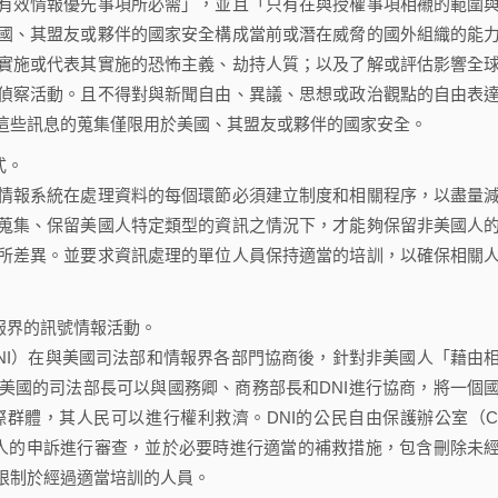
效情報優先事項所必需」，並且「只有在與授權事項相襯的範圍
國、其盟友或夥伴的國家安全構成當前或潛在威脅的國外組織的能
實施或代表其實施的恐怖主義、劫持人質；以及了解或評估影響全
偵察活動。且不得對與新聞自由、異議、思想或政治觀點的自由表
這些訊息的蒐集僅限用於美國、其盟友或夥伴的國家安全。
式。
報系統在處理資料的每個環節必須建立制度和相關程序，以盡量
蒐集、保留美國人特定類型的資訊之情況下，才能夠保留非美國人
所差異。並要求資訊處理的單位人員保持適當的培訓，以確保相關
報界的訊號情報活動。
I）在與美國司法部和情報界各部門協商後，針對非美國人「藉由
美國的司法部長可以與國務卿、商務部長和DNI進行協商，將一個
體，其人民可以進行權利救濟。DNI的公民自由保護辦公室（Civ
LPO）將對這些非美國人的申訴進行審查，並於必要時進行適當的補救措施，包含刪除未
限制於經過適當培訓的人員。