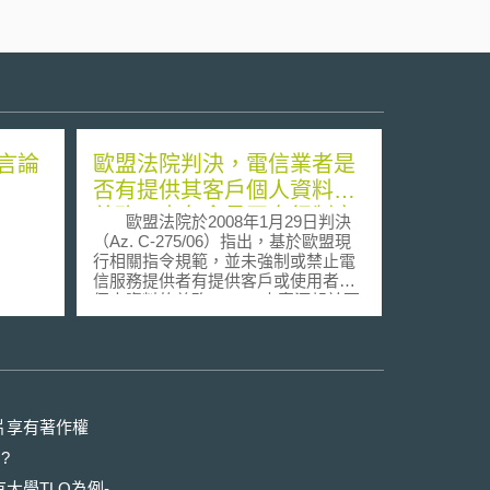
言論
歐盟法院判決，電信業者是
否有提供其客戶個人資料之
義務，由各會員國自行制定
歐盟法院於2008年1月29日判決
規範
（Az. C-275/06）指出，基於歐盟現
行相關指令規範，並未強制或禁止電
信服務提供者有提供客戶或使用者之
個人資料的義務。 本案源起於西
班牙著作權人團體Productores de
Música de España對電信服務提供者
Telefónica提出之著作權侵害訴訟。原
告Productores de Música de España
主張被告Telefónica有義務提供其網路
使用者之身分，因該網路使用者乃透
片享有著作權
過被告所提供之連線服務，連線至檔
?
案分享平台KaZaA，並提供下載違反
著作權之音樂檔案。被告Telefónica
大學TLO為例-