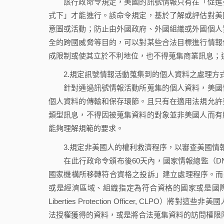
該行政命令規定，美國的訊號情報只有在「促進有
式下」才能進行。該命令規定，基於了解或評估對美
意圖或活動；防止由外國政府、外國組織或外國個人
全的跨國威脅等目的，可以對某些合法目標進行情報
成限制或使其立於不利地位，也不得蒐集商業訊息；
2.規定訊號情報活動蒐集到的個人資料之處理方
針對通過訊號情報活動所蒐集的個人資料，美國情
個人資料的傳輸和保存環節。且只有在適用法規允許
類型訊息，不得因被蒐集資料的對象並非美國人而有
能夠理解規範的要求。
3.規定非美國人的權利救濟程序，以審查美國情
在此行政命令頒布後60天內，國家情報總監（DN
國家機構所移轉符合資格之投訴」建立處理程序。而
或是經濟區域、組織指定為符合資格的國家或是國際群
Liberties Protection Officer, C
法授權獲得的資料，或是將合法蒐集資料的訪問權限