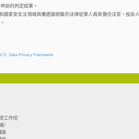
格申訴的判定結果。
國家安全法領域具備適當經驗的法律從業人員來擔任法官。投訴
定。
-U.S. Data Privacy Framework
流工作坊
場）
講座