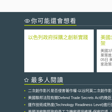
你可能還會想看
以色列政府採購之創新實踐
美國
架
美國3月
業策進會科
05日 美國白宮於2026年3月發布AI國
家政策（N
for Ar
架），
框架不
最多人閱讀
僅係提
建議，
二次創作影片是否侵害著作權-以谷阿莫二次創作
監管方案。 壹、政策
202
美國聯邦法院有關Defend Trade Secrets Act
時期強
運作技術成熟度(Technology Readiness Level)
141
141
美國涉密聯邦政府員工之機密資訊維護-保密協議（Non-disc