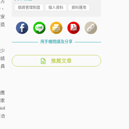
與方
個資管理制度
個人資料
資料運用
力、
球安
達造
用手機閱讀及分享
減少
的該
推薦文章
人員
相應
國家
il
經合