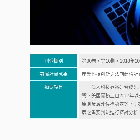
刊登期別
第30卷，第10期，2018年1
隸屬計畫成果
產業科技創新之法制建構計
摘要項目
法人科技專案研發成果以
響。美國實務上自2017
原則及域外侵權認定等，引
展之重要判決進行探討分析