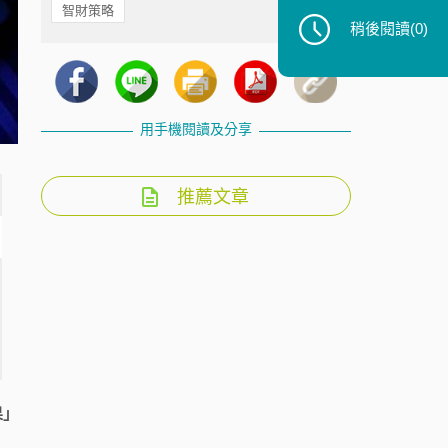
智財策略
稍後閱讀
(0)
用手機閱讀及分享
推薦文章
果」