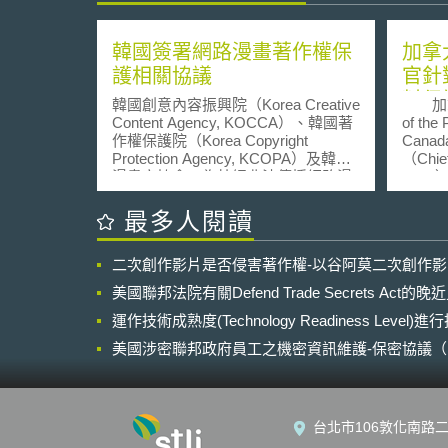
韓國簽署網路漫畫著作權保
加拿
護相關協議
官針
料保
韓國創意內容振興院（Korea Creative
加拿大
Content Agency, KOCCA）、韓國著
of the
作權保護院（Korea Copyright
Cana
Protection Agency, KCOPA）及韓國
（Chief
漫畫家協會，為杜絕非法傳播網路漫
CEO
畫，營造網路漫畫著作權保護環境，
政黨發
保護網路漫畫著作權，已於2023年3
（Guidan
最多人閱讀
月10日宣布與相關機構簽署協議，創
on prot
造著作權保護環境，以營造適當之網
info
二次創作影片是否侵害著作權-以谷阿莫二次創作
路漫畫消費文化。 根據2022年發佈之
（Cana
《2022年上半年內容產業趨勢分析報
括規範
美國聯邦法院有關Defend Trade Secrets Act
告》顯示，2022年上半年，網路動漫
選民之
內容產業出口金額比2021年增長
運作技術成熟度(Technology Readiness Level)
規制度
27.9%，約 5600 萬美元（725 億韓
公室認
美國涉密聯邦政府員工之機密資訊維護-保密協議（Non-disc
元），相關產業正穩定增長中。然
來履行其
NDA）之使用
而，截至2021年，網路漫畫非法發行
選舉法
市場規模卻比起2021年增長53%，達
公布隱
到8427億韓元，表明非法發行造成的
局（El
台北市106敦化南路二
損失規模正在迅速擴大。 依據網路漫
政策變
畫著作權保護協議，相關單位將共享
即時更