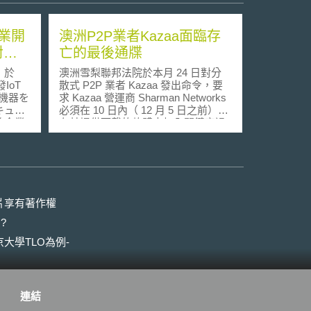
業開
澳洲P2P業者Kazaa面臨存
對策
亡的最後通牒
）於
澳洲雪梨聯邦法院於本月 24 日對分
IoT
散式 P2P 業者 Kazaa 發出命令，要
T機器を
求 Kazaa 營運商 Sharman Networks
キュリ
必須在 10 日內（ 12 月 5 日之前），
整企業
在其提供下載的軟體中加入關鍵字過
策，經產
濾技術（ keyword filter system ），
否則應立即停止營運。市場人士普遍
リシ
認為 Kazaa 暫時停止營運的可能性相
者率先
當地高。 源起於去年底澳洲當地
，並依
唱片業者控告 Kazaa 一案，今年 9 月
5 日澳洲聯邦法院認定 Kazaa 營運商
片享有著作權
策必要
Sharman Networks 構成著作權侵
?
責任。
害，除判決唱片業者勝訴外，法院並
事項，並
判定 Kazaa 必須在 2 個月內修改其軟
大學TLO為例-
設使用者
體程式，加入相關過濾技術，以避免
需求
使用者傳輸違法音樂檔案；另一方
安事項，
面，判決賦予唱片業界得提交 3000
個關鍵字名單 ( 包括了曲目及歌手姓
連結
設計與
名 ) 要求 Kazaa 加以過濾的權利，該
之資安事
名單並得每兩週加以更新。 直至