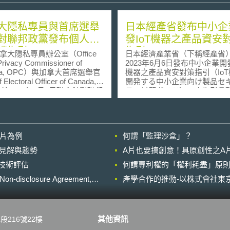
大隱私專員與首席選舉
日本經產省發布中小企
對聯邦政黨發布個人資
發IoT機器之產品資安
護指引
指引
隱私專員辦公室（Office
日本經濟產業省（下稱經產省
 Privacy Commissioner of
2023年6月6日發布中小企業開發
da, OPC）與加拿大首席選舉官
機器之產品資安對策指引（Io
 Electoral Officer of Canada,
開発する中小企業向け製品セ
）於2019年4月1日聯合針對聯邦
ティ対策ガイド），本指引彙
布個人資料保護管理之指引
應該優先推動IoT機器資安對
ce for federal political parties
省提出具體資安對策如下： 1.制定產
ecting personal
品資安政策（セキュリティポ
rmation）。目前加拿大選舉法
ー）並廣為宣導：由企業經營
影片為例
何謂「監理沙盒」？
da Elections Act, CEA）僅概
制定資安政策，進行教育宣導
政黨須制定隱私政策，以保護
實際需求修正調整。 2.建立適當的資
的晚近見解與趨勢
A片也要搞創意！具原創性之A
個人資料，惟其卻未有具體法
安政策體制：確立實施資安政
進行技術評估
落實。對此加拿大隱私專員辦
何謂專利權的「權利耗盡」原則
之人員及組織，明確其職務及
為政黨必須提出具體隱私政策
3.指定IoT機器應遵守之資安
losure Agreement,
產學合作的推動-以株式會社東京
法律義務。 現行加拿大
預測風險：決定IoT機器的預
規範聯邦政黨必須於其網站上
及使用案例，並於釐清使用者
私政策，並提交給加拿大選務
後，指定IoT機器應遵守之資
ections Canada）。若其隱私
預測衍生風險。 4.考量IoT機器應遵守
其他資訊
段216號22樓
更，必須通知首席選舉官，且
之資安事項及預測風險，進行
新網站上隱私政策版本。加拿
開發：以預設IoT機器應遵守