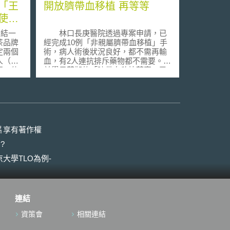
「王
開放臍帶血移植 再等等
使
審結一
林口長庚醫院透過專案申請，已
茶品牌
經完成10例「非親屬臍帶血移植」手
定兩個
術，病人術後狀況良好，都不需再輸
人（下
血，有2人連抗排斥藥物都不需要。目
真」使
前學界草擬的「臍帶血移植草案」已
。
出爐，將放寬為常規手術，不過須審
《工業
慎訂定符合手術的資格，開放與否還
b款：
得再等。 林口長庚原本預計在2
下失
年內完成4例手術，結果半年內就完
標」。
成，再度以專案申請，1年2個月下來
商標專
共完成10例。參與的兒童醫院血液腫
片享有著作權
標，但
瘤科醫師江東和表示，參與試驗的病
?
用期限
童，多為重度海洋性貧血，在臍帶血
其註冊
配對上，不那麼嚴格，術後恢復情形
大學TLO為例-
盟法院
良好，加上家長口耳相傳，所以不斷
標認真
有人希望透過此一途徑，救自己的孩
子。 不過，林口長庚暫時無法再
個已註
繼續「加班」，江東和表示經費是主
連結
標進行
因，這10例由於是試驗性質，醫療費
時也負
用、門診追蹤費用，全由長庚的研究
資策會
相關連結
，商標
經費支付，不可能無限量供應。江東
實將註
和表示院方對於臍帶血移植手術，累