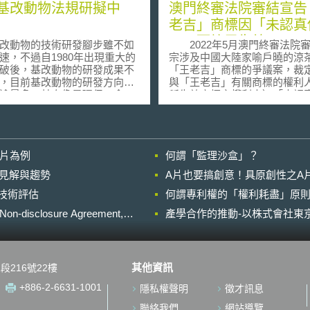
基改動物法規研擬中
澳門終審法院審結宣告
老吉」商標因「未認真
用」而註冊失效
動物的技術研發腳步雖不如
2022年5月澳門終審法院
速，不過自1980年出現重大的
宗涉及中國大陸家喻戶曉的涼
破後，基改動物的研發成果不
「王老吉」商標的爭議案，裁
，目前基改動物的研發方向以
與「王老吉」有關商標的權利
途最多，其次像是環保、食
稱失效商標之權利人）「未認
氣候變遷等，均有相關的研究
用商標，故宣告有關註冊失效
隨著研發成果的累積，美國也
查澳門有關商標失效之法規為
思基改動物的規範議題，2008
產權法律制度》第 231條第1項
，美國FDA及APHIS分別就基改
「一、商標之註冊在下列情況
影片為例
何謂「監理沙盒」？
出規範細節及資訊調查的公
效：b) 連續三年未認真使用商
而失效商標之權利人主張延展
的晚近見解與趨勢
A片也要搞創意！具原創性之A
專法，而是利用既有的法規體
用期限，應認為有認真使用商
進行技術評估
理基因改造生物，而既有法規
何謂專利權的「權利耗盡」原則
最後終審法院認為延展商標專
其規範目的，因此如何從這些
不算是認真使用商標，而宣布
losure Agreement,
產學合作的推動-以株式會社東京
規的規範目的出發，闡述其用
商標失效。終審法院也引述歐
基改動物的適當連結，以及相
判決輔助其判斷，指出關於商
機關將如何運用既有法規來管
使用的主要宗旨為以下： (1)認真使
動物，便成為研議的重點。
用：本案判決指出「如果說某
其他資訊
段216號22樓
A內的CVM（Center for
冊商標的權利人有“權利”對商
inary Medicine）已率先宣告其
（排他性的）使用，那麼他同
+886-2-6631-1001
隱私權聲明
徵才訊息
動物的主管權限，並公告「基
有使用該商標的義務」，因此
動物管理之產業指導原則（草
認真使用指的是權利人必須確
聯絡我們
網站導覽