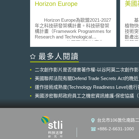
Horizon Europe
美國
Horizon Europe為歐盟2021-2027
基改
年之科技研發架構計畫。科技研發架
植物快
構計畫（Framework Programmes for
技術突
Research and Technological
斷產出
Development，依不同期別縮寫為
醫藥用
FP1-FP8）為全球最大型的多年期科
用、抗
研架構計畫，今期之Horizon 2020已
投入。
最多人閱讀
進入尾聲，2021年起所實施的歐盟科
開始構
研架構計畫──FP9正式命名為
年9月
二次創作影片是否侵害著作權-以谷阿莫二次創作
「Horizon Europe」。 為打造歐
動物提
盟成為創新市場先鋒，延續Horizon
告。 由於美國並未對基改生物訂
美國聯邦法院有關Defend Trade Secrets Act
2020計畫成效，Horizon Europe重視
定管理
投資研發與發展創新，包含強化歐盟
運作技術成熟度(Technology Readiness Level)
系來管
的科學與技術基礎、促進歐洲創新能
原各有
美國涉密聯邦政府員工之機密資訊維護-保密協議（Non-disc
力，以及永續歐洲社會經濟的模式與
既有法
NDA）之使用
價值。 Horizon Europe發展方向
來規範
分為三大主軸，分別為： 卓越科學
關主管
（Excellent Science）：透過歐洲研
理基改
台北市106敦化南路二
究理事會（European Research
目前FD
Council, ERC）、新居禮夫人人才培
Veter
+886-2-6631-1000
育計畫（Marie Skłodowska-Curie
對基改
Actions, MSCA）和研究基礎設施
因重組