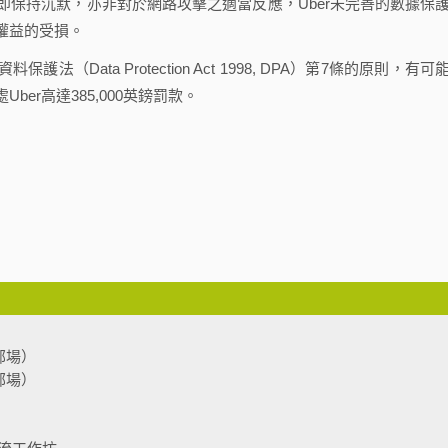
保持沉默，亦非對於網路攻擊之適當反應，Uber未完善的數據保
權益的受損。
Data Protection Act 1998, DPA）第7條的原則，有可
er高達385,000英鎊罰款。
部場）
部場）