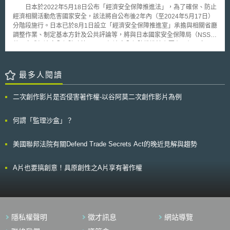
定民間業者提供經安資訊： 1.其他行政機關：有利用經安資訊之必要時。 2.
Authority)認定之。
日本於2022年5月18日公布「經濟安全保障推進法」，為了確保、防止
立法機關及司法機關：提供資訊對經濟安全不會有顯著影響時。 3.特定民間
經濟相關活動危害國家安全，該法將自公布後2年內（至2024年5月17日）
業者：為促進有助於經濟安全保障之行為，必要時得依契約向符合保安基準
分階段施行。日本已於8月1日設立「經濟安全保障推進室」承擔與相關省廳
之業者提供經安資訊。 此外，經安資訊保護法進一步規定近用、處理經安
調整作業、制定基本方針及公共評論等，將與日本國家安全保障局（NSS）
資訊者，須通過適格性評價（適性評価），評價重點包括當事人犯罪紀錄、
共同完成經濟安全保障政策。 經濟安全保障推進法主要有四個面向：
藥物濫用紀錄、有無精神疾病、有無酗酒、信用狀況等。由於上述內容涉及
一、確保重要物資安定供給（該法第2章）。 二、提供安全基礎設
當事人隱私，故行政機關進行適格性評價前，須取得當事人同意。
備的審查（該法第3章）。 三、重要技術的開發支援（該法第4章）。
四、專利申請的非公開制度（該法第5章）。 首先就重要物資部
最多人閱讀
分，明定須符合國民生存不可或缺、過分依賴海外支援、若停止出口等原因
將導致中斷供給、或實際有中斷供給情事發生等要件，即為重要物資。國家
二次創作影片是否侵害著作權-以谷阿莫二次創作影片為例
會提供資金等資源援助重要物資的企業經營者，但對其有調查權，若企業不
接受調查則受有罰則。 而針對電信、石油等領域之基礎設備，為穩定
提供勞務及避免該基礎設備有損害國家安全、社會經濟秩序之虞，於基礎設
何謂「監理沙盒」？
備引進或維護管理時，企業須事前申報相關計畫書（記載重要設備供給者、
設備零組件等），倘認為有妨害國家安全之虞，則可採取禁止設備導入、終
美國聯邦法院有關Defend Trade Secrets Act的晚近見解與趨勢
止管理等必要措施。 關於重要技術開發支援，列舉了20個領域包括
AI、生物技術等，將由經濟安全保障基金撥款，選定各領域之研究人員組成
產官協議會委託研究業務等，但應對研究內容為保密，否則設有徒刑等罰
A片也要搞創意！具原創性之A片享有著作權
則。 另對於科技技術之發明專利，若公開將損及國家安全時，專利廳
會將專利申請送交內閣府，採取保全指定措施，於指定期間內，禁止其向外
國申請IP、禁止公開發明內容、暫時保留專利核定，防止科技的公開和資訊
洩露，但國家應補償不予專利許可所遭受之損失。 針對上開政策已有
業者反映國家管理措施太强，將可能成為企業絆腳石，特別是進行審查時有
隱私權聲明
徵才訊息
網站導覽
可能導致企業活動速度放慢，應掌握實際情況。