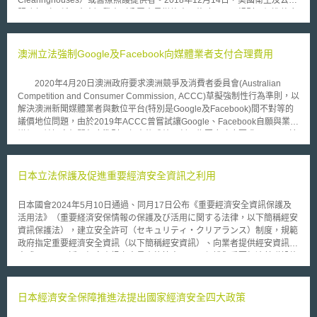
Clearinghouses）或醫療照護提供者。2018年12月14日，美國衛生及公共
服務部（下稱：官方）發表〈公眾意見徵詢書：修改HIPAA規則以促進整合
醫療照護〉（Request for Information on Modifying HIPAA Rules to
Improve Coordinated Care），擬修正方向如下： （一）促進醫療行為、
整合醫療照護、專案管理的資料分享 HIPAA原先僅允許受規範機關在醫
澳洲立法強制Google及Facebook向媒體業者支付合理費用
療行為、支付、營運中揭露受保護健康資訊（PHI）。然而，這並不包含醫
療照護或專案管理。官方傾向修法讓醫療照護或專案管理成為允許揭露PHI
2020年4月20日澳洲政府要求澳洲競爭及消費者委員會(Australian
的情形。同時，也希望修法讓PHI的取得更具時效性，以利於病歷在受規範
Competition and Consumer Commission, ACCC)草擬強制性行為準則，以
對象間的流通。 （二）推動親友參與解決當事人鴉片類藥物成癮和精神疾
解決澳洲新聞媒體業者與數位平台(特別是Google及Facebook)間不對等的
病問題 HIPAA允許受規範對象在特定條件下，向照護者（Caregiver）
議價地位問題，由於2019年ACCC曾嘗試讓Google、Facebook自願與業者
揭露PHI，包含緊急狀況，也包含嚴重的精神疾病。然而，許多受規範對象
議價，並訂定相關程序準則，但事後成效不彰。為因應政府要求，ACCC於
因為擔心違反HIPAA，而不願通知當事人的親友。這種狀況相當不利於整合
同年7月31日公布一份行為準則草案，「2020年修正草案—新聞媒體與數位
醫療照護和專案管理的發展。目前官方尚未研擬出具體改善方法，希望外界
平台強制性議價守則」(TREASURY LAWS AMENDENT (NEWS MEDIA
可以提出方案。 （三）會計資料的揭露以存取報告代替 在當事人申請
AND DIGITAL PLATFORMS MANDATORY BARGAINING CODE) BILL
日本立法保護及促進重要經濟安全資訊之利用
下，受規範對象或其商業夥伴應提供近六年內與PHI相關的會計資料。然
2020)。 此行為準則允許新聞媒體業者各自或集體向數位平台協議使用
而，許多受規範對象的系統無法分離出應提供給當事人的部分，只好提供整
新聞內容的合理費用，請求費用的媒體公司至少須符合最低的編輯專業標
份會計資料，因而造成龐大負擔。官方擬修法，只提供當事人「存取報告」
日本國會2024年5月10日通過、同月17日公布《重要經濟安全資訊保護及
準，並保持編輯獨立性，且每年營收須超過15萬澳元。雖然目前草案只適用
（Access Report），該報告會載明誰曾經存取電子紀錄。 （四）隱私權行
活用法》（重要経済安保情報の保護及び活用に関する法律，以下簡稱經安
於Google及Facebook，但未來也可能有其他數位平台列入適用範圍。
為通知（Notice of Privacy Practices） 受規範對象在許多狀況下，需
資訊保護法），建立安全許可（セキュリティ・クリアランス）制度，規範
澳洲財政部長Josh Frydenberg表示，此準則設立的目的，是為了保護媒體
取得當事人隱私權行為通知的書面同意書，這次的修法希望可以減少書面同
政府指定重要經濟安全資訊（以下簡稱經安資訊）、向業者提供經安資訊之
公司著作內容的原創性，並確保業者能獲得合理的報酬，若Google及
意，以利於受規範對象發展整合醫療照護。
方式，以及可近用經安資訊之人員資格等事項，以保護與重要經濟基礎設施
Facebook三個月內，無法與媒體公司達成報酬協議，將命仲裁員做出具有
有關，外流可能影響國家及國民安全之重要資訊，並同時促進此類資訊之利
約束力的決定，違反規定者將會被裁處1000萬澳元的罰款。 此草案公
用。 根據經安資訊保護法規定，行政機關首長得指定機關業務相關之重要
布後，預計於8月28日完成磋商審議程序，並向議會提出最終草案版本，經
資訊，如與關鍵基礎設施、關鍵原物料相關，外洩可能影響經濟安全之資訊
日本經濟安全保障推進法提出國家經濟安全四大政策
議會通過後正式生效。由ACCC負責執行並管理該準則，而新聞媒體業者的
為經安資訊。並得於下列情形，向其他行政機關、立法機關及司法機關、特
資格則由澳洲通信媒體管理局(The Australian Communications and Media