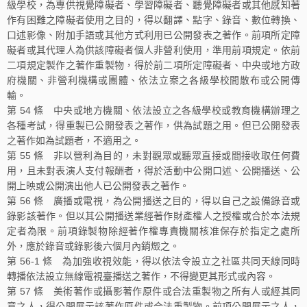
級學校，為專供視覺障礙者、學習障礙者、聽覺障礙者或其他感知著
作有困難之障礙者使用之目的，得以翻譯、點字、錄音、數位轉換、
口述影像、附加手語或其他方式利用已公開發表之著作。前項所定障
礙者或其代理人為供該障礙者個人非營利使用，準用前項規定。依前
二項規定製作之著作重製物，得於前二項所定障礙者、中央或地方政
府機關、非營利機構或團體、依法立案之各級學校間散布或公開傳
輸。
第 54 條 中央或地方機關、依法設立之各級學校或教育機構辦理之
各種考試，得重製已公開發表之著作，供為試題之用。但已公開發表
之著作如為試題者，不適用之。
第 55 條 非以營利為目的，未對觀眾或聽眾直接或間接收取任何費
用，且未對表演人支付報酬者，得於活動中公開口述、公開播送、公
開上映或公開演出他人已公開發表之著作。
第 56 條 廣播或電視，為公開播送之目的，得以自己之設備錄音或
錄影該著作。但以其公開播送業經著作財產權人之授權或合於本法規
定者為限。前項錄製物除經著作權專責機關核准保存於指定之處所
外，應於錄音或錄影後六個月內銷燬之。
第 56-1 條 為加強收視效能，得以依法令設立之社區共同天線同時
轉播依法設立無線電視臺播送之著作，不得變更其形式或內容。
第 57 條 美術著作或攝影著作原件或合法重製物之所有人或經其同
意之人，得公開展示該著作原件或合法重製物。前項公開展示之人，