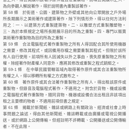
為向參觀人解說著作，得於說明書內重製該著作。
第 58 條 於街道、公園、建築物之外壁或其他向公眾開放之戶外場
所長期展示之美術著作或建築著作，除下列情形外，得以任何方法利
用之︰一、以建築方式重製建築物。二、以雕塑方式重製雕塑物。
三、為於本條規定之場所長期展示目的所為之重製。四、專門以販賣
美術著作重製物為目的所為之重製。
第 59 條 合法電腦程式著作重製物之所有人得因配合其所使用機器
之需要，修改其程式，或因備用存檔之需要重製其程式。但限於該所
有人自行使用。前項所有人因滅失以外之事由，喪失原重製物之所有
權，除經著作財產權人同意外，應將其修改或重製之程式銷燬之。
第 59-1 條 在中華民國管轄區域內取得著作原件或其合法重製物所
有權之人，得以移轉所有權之方式散布之。
第 60 條 著作原件或其合法著作重製物之所有人，得出租該原件或
重製物。但錄音及電腦程式著作，不適用之。附含於貨物、機或設備
之電腦程式著作重製物，隨同貨物、機器或設備合法出租且非該項出
租之主要標的物者，不適用前項但書之規定。
第 61 條 揭載於新聞紙、雜誌或網路上有關政治、經濟或社會上時
事問題之論述，得由其他新聞紙、雜誌轉載或由廣播或電視公開播
送，或於網路上公開傳輸。但經註明不許轉載、公開播送或公開傳輸
者，不在此限。