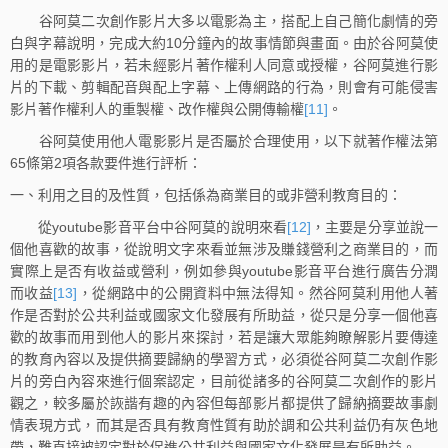
谷阿莫二次創作影片大多以電影為主，搭配上自己簡化劇情的旁
白與字幕說明，完成大約10分鐘內的故事情節與畫面。由於谷阿莫使
用的是電影影片，若未經影片著作權利人同意或授權，谷阿莫進行影
片的下載、剪輯配音與配上字幕、上傳網路的行為，則會有可能侵害
影片著作權利人的重製權、改作權與公開傳輸權
[11]
。
谷阿莫使用他人電影影片是否屬於合理使用，以下就著作權法第
65條第2項各款要件進行評析：
一、利用之目的及性質，包括係為商業目的或非營利教育目的：
從youtube影音平台中谷阿莫的說明來看
[12]
，主要是分享並說一
個他喜歡的故事，從說明文字來看並無涉及賺錢營利之商業目的，而
實際上是否有收益或營利，例如參與youtube影音平台進行廣告分潤
而收益
[13]
，從網路中的公開資料中無法得知。然谷阿莫利用他人著
作是否對於公共利益或國家文化發展有所助益，從只是分享一個他喜
歡的故事而用到他人的影片來探討，若是讓大眾能夠瞭解影片要傳達
的教育內容以及提供摘要歸納的學習方式，必須從谷阿莫二次創作影
片的旁白內容來進行個案認定，目前從諸多的谷阿莫二次創作的影片
觀之，較多屬於詼諧有趣的內容但每部影片都提供了歸納摘要故事劇
情表現方式，而其是否具有教育性質有助於調和公共利益仍有灰色地
帶，難直接被認定對於促進公共利益與國家文化發展是有所助益。