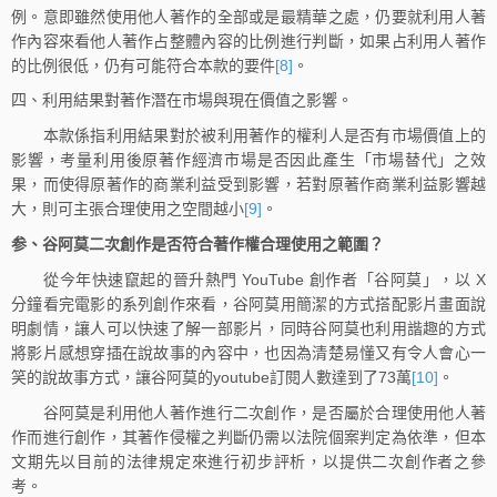
例。意即雖然使用他人著作的全部或是最精華之處，仍要就利用人著
作內容來看他人著作占整體內容的比例進行判斷，如果占利用人著作
的比例很低，仍有可能符合本款的要件
[8]
。
四、利用結果對著作潛在市場與現在價值之影響。
本款係指利用結果對於被利用著作的權利人是否有市場價值上的
影響，考量利用後原著作經濟市場是否因此產生「市場替代」之效
果，而使得原著作的商業利益受到影響，若對原著作商業利益影響越
大，則可主張合理使用之空間越小
[9]
。
参、谷阿莫二次創作是否符合著作權合理使用之範圍？
從今年快速竄起的晉升熱門 YouTube 創作者「谷阿莫」，以 X
分鐘看完電影的系列創作來看，谷阿莫用簡潔的方式搭配影片畫面說
明劇情，讓人可以快速了解一部影片，同時谷阿莫也利用諧趣的方式
將影片感想穿插在說故事的內容中，也因為清楚易懂又有令人會心一
笑的說故事方式，讓谷阿莫的youtube訂閱人數達到了73萬
[10]
。
谷阿莫是利用他人著作進行二次創作，是否屬於合理使用他人著
作而進行創作，其著作侵權之判斷仍需以法院個案判定為依準，但本
文期先以目前的法律規定來進行初步評析，以提供二次創作者之參
考。