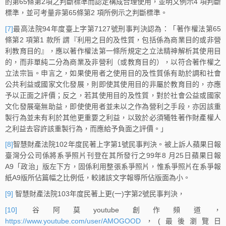
酌第65條第2項之判斷標準而認定構成合理使用，並明文例示4 項判斷
標準，並可考量非第65條第2 項所例示之判斷標準。
[7]
最高法院94年度臺上字第7127號刑事判決認為：「著作權法第65
條第2 項第1 款所 謂『利用之目的及性質，包括係為商業目的或非營
利教育目的』，應以著作權法第一條所規定之立法精神解析其使用目
的，而非單純二分為商業及非營利（或教育目的），以符合著作權之
立法宗旨。申言之，如果使用者之使用目的及性質係有助於調和社會
公共利益或國家文化發展，則即使其使用目的非屬於教育目的，亦應
予以正面之評價；反之，若其使用目的及性質，對於社會公益或國家
文化發展毫無助益，即使使用者並未以之作為營利之手段，亦因該重
製行為並未有利於其他更重要之利益，以致於必須犧牲著作財產權人
之利益去容許該重製行為，而應給予負面之評價。」
[8]
智慧財產法院102年度民著上字第1號民事判決。被上訴人蘋果日報
臺灣分公司係將系爭照片刊登在其所發行之99年8 月25日蘋果日報
A9「政治」版左下方，固係利用整張系爭照片，惟系爭照片在系爭報
紙A9版所佔篇幅之比例低，較諸該文字報導所佔版面為小。
[9]
智慧財產法院103年度民著上更(一)字第2號民事判決，
[10]
谷阿莫youtube創作頻道，
https://www.youtube.com/user/AMOGOOD
，(最後瀏覽日