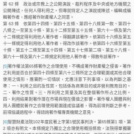
第 62 條 政治或宗教上之公開演說、裁判程序及中央或地方機關之
公開陳述，任何人得利用之。但專就特定人之演說或陳述，編輯成編
輯著作者，應經著作財產權人之同意。
第 63 條 依第四十四條、第四十五條、第四十八條第一款、第四十
八條之一至第五十條、第五十二條至第五十五條、第六十一條及第六
十二條規定得利用他人著作者，得翻譯該著作。依第四十六條及第五
十一條規定得利用他人著作者，得改作該著作。依第四十六條至第五
十條、第五十二條至第五十四條、第五十七條第二項、第五十八條、
第六十一條及第六十二條規定利用他人著作者，得散布該著作。
[5]
著作權法第65條著作之合理使用，不構成著作財產權之侵害。著作
之利用是否合於第四十四條至第六十三條所定之合理範圍或其他合理
使用之情形，應審酌一切情狀，尤應注意下列事項，以為判斷之基
準：一、利用之目的及性質，包括係為商業目的或非營利教育目的。
二、著作之性質。三、所利用之質量及其在整個著作所占之比例。
四、利用結果對著作潛在市場與現在價值之影響。著作權人團體與利
用人團體就著作之合理使用範圍達成協議者，得為前項判斷之參考。
前項協議過程中，得諮詢著作權專責機關之意見。
[6]
智慧財產法院102年度民著上字第1號民事判決。第65條第1 項、第
2 項亦有明文。本條規定乃獨立之合理使用概括條款，法院得單獨審