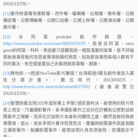
2015/12/29)。
[11]
著作財產權有重製權、改作權、編輯權、出租權、散布權、公開
播送權、公開傳輸權、公開口述權、公開上映權、公開演出權、公開
展示權。
[12]
谷阿莫youtube創作頻道，
https://www.youtube.com/user/AMOGOOD
，我是谷阿莫，very
good的阿莫，科科，來這邊只是聽我說一個我喜歡的故事，我不­評論
原始故事背後的含意或導演拍攝的用意，因為那些東西每個人都­有不
同的看法，有空還是要自己去看原創故事喔，謝謝。
[13]
陳怡如，<透過YouTube影片賺錢！台灣超過3萬名創作者加入廣
告分潤計畫>，數位時代，2013/03/23，
http://www.bnext.com.tw/article/view/id/27051
(最後瀏覽日
2015/12/29)。
[14]
智慧財產法院102年度民著上字第1號民事判決，被使用的照片性
質上而言，乃屬攝影著作，系爭攝影著作之目的在於輔助公眾對該新
聞事件之理解，而非在於該照片本身有何獨特之處，顯然並無特殊商
業價值，是以，就系爭照片著作性質而言，應屬與新聞事件高度相關
之攝影著作，脫離新聞事件，縱使該照片具有原創性，其價值亦不
高。