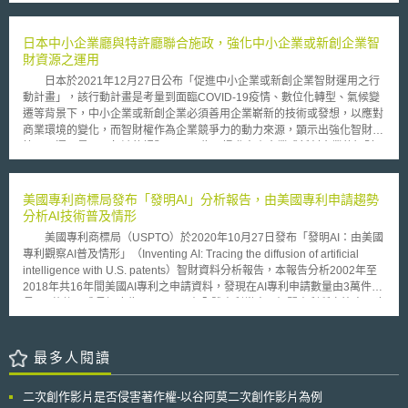
法享有權利者，可透過具有公信力之第三方機關確認權利關係，並取得認證
循與確保能力（compliance and assurance capabilities）、教育訓練與意
書後，藉以證明自己是權利人或被授權人。今年係以輸出海外市場(中國等)
識（training and awareness）。 「AI特定風險領域」面向，則是ICO
之音樂、電影、電視劇等內容為第一階段著作權認證對象，並提供免手續費
日本中小企業廳與特許廳聯合施政，強化中小企業或新創企業智
特別針對AI，盤點下列八項潛在的資料保護風險，作為風險管理之關注重
之優惠服務。欲進行著作權認證之申請人（如著作權人、受讓著作權或取得
財資源之運用
點： 一、 資料側寫之公平性與透明性（fairness and transparency in
授權之個人或企業等），應提出認證申請書和客觀上可確認其本身擁有權利
profiling）； 二、 準確性（accuracy）：包含AI開發過程中資料使用之準確
日本於2021年12月27日公布「促進中小企業或新創企業智財運用之行
事實之證明資料（如權利變動或授權相關契約等），向韓國著作權委員會申
性，以及應用AI所衍生資料之準確性； 三、 完全自動化決策模型（fully
動計畫」，該行動計畫是考量到面臨COVID-19疫情、數位化轉型、氣候變
請，該委員會須於15天內進行審查，確認權利後即發予申請人認證書。
automated decision making models）：涉及人類介入AI決策之程度，歐盟
遷等背景下，中小企業或新創企業必須善用企業嶄新的技術或發想，以應對
韓國著作權委員會相關人士表示，韓國著作權委員會此次被指定為著作
一般資料保護規則（General Data Protection Regulation, GDPR）原則上
商業環境的變化，而智財權作為企業競爭力的動力來源，顕示出強化智財的
權認證機關之目的，係因韓流文化擴散，帶動韓國內容產業進入國際市場，
禁止無人為介入的單純自動化決策； 四、 安全性與網路（security and
管理及運用是不可欠缺的課題。 為了提升中小企業或新創企業的智財
然針對海外著作權交易，權利歸屬狀態不清楚常成為雙方甚至包括第三方的
cyber）：包括AI測試、委外處理資料、資料重新識別等風險； 五、 權衡
運用，日本中小企業廳與特許廳以提供一站式服務整合智財運用支援作為目
爭執點，故擬透過推動著作權認證制度，克服外國人利用韓國著作過程中，
（trade-offs）：不同規範原則之間的取捨，如隱私保護與資料準確性；
標，制定行動計畫。施政主要重點如下： 強化與「智財綜合支援窗口」之
難以分辨權利人真偽或找不到權利人之困境。透過韓國政府機關確認著作之
六、 資料最少化與目的限制（data minimization and purpose
整合：中小企業廳強化與特許廳聯合INPIT（National Center for Industrial
美國專利商標局發布「發明AI」分析報告，由美國專利申請趨勢
權利關係所給予具公信力之認證書，確保著作權交易秩序之穩定與信賴。
limitation）； 七、 資料當事人之權利行使（exercise of rights）； 八、 對
Property Information and Training，獨立行政法人工業所有權情報研修館。
分析AI技術普及情形
韓國著作權認證制度目的在於：協助韓國企業得以在海外順利進行著作
廣泛公共利益和權利之衝擊（impact on broader public interests and
主要業務為提供智財資料查詢、諮詢窗口、智財人才培育）共同設立的「智
權交易，以活絡著作權交易流通。反觀我國並無著作權相關認證制度，加上
美國專利商標局（USPTO）於2020年10月27日發布「發明AI：由美國
rights）。 ICO將持續就前述AI特定風險領域，進行更深入的分析，並
財綜合支援窗口」。促使「智財綜合支援窗口」與既有中小企業廳的商業管
著作權並非採登記對抗主義，為降低海外著作權交易可能衍生之紛爭，未來
專利觀察AI普及情形」（Inventing AI: Tracing the diffusion of artificial
開放公眾討論，未來亦將提供相關技術和組織上之控制措施，供公務機關及
理諮詢窗口，共同協助企業以智財運用解決商業管理課題、建構智財戰略，
或可借鏡韓國作法，推動一套符合我國產業環境之著作權認證機制。
intelligence with U.S. patents）智財資料分析報告，本報告分析2002年至
企業組織進行稽核實務時之參考。
同時也有提供專家派遣協助在地品牌的管理。 優化智財交易：除了加強中
2018年共16年間美國AI專利之申請資料，發現在AI專利申請數量由3萬件成
小企業廳的商業管理諮詢窗口與智財綜合支援窗口的資訊流通之外，INPIT
長至6萬件，成長幅度為100%，而在全體專利當中AI相關專利所占比率，也
也搭配說明動畫，提供企業智財相關法規、契約書範本、外包法等與智財交
由原本的9%成長至接近16%，顯示在AI技術研發創新與普及率的顯著成
易相關知識，以及幫助企業製作用於金融機構評估企業智財價值時之文件。
長。 報告指出，自1950年圖靈（Alan Turing）提出「機器能否思
海外發展智財支援：中小企業廳與特許廳針對海外發展的企業發放外國智財
考？」問題以來，現今AI技術的發展已經達到連圖靈也會讚嘆的水準，AI技
最多人閱讀
權申請之補助金、政策施予優惠措施，並由INPIT提供海外發展時，應留意
術在發明領域的重要性益發提升，活躍於AI領域的發明人占全體專利權人的
智財權相關風險等專業建議。 本文同步刊登於TIPS網站
比率也從1976年的1%提升到2018年的25%，在組織的發明專利上也呈現
（https://www.tips.org.tw）
二次創作影片是否侵害著作權-以谷阿莫二次創作影片為例
相同的趨勢；除了美國銀行（Bank of America）、波音公司（Boeing）以