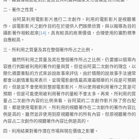
二、著作之性質。
谷阿莫利用電影影片進行二次創作，利用的電影影片是視聽著
作，該電影影片之創作目的在於提供人們娛樂欣賞，與以報導為目的
攝影著作相較起來
[14]
，具有較高的商業價值，合理使用的審酌標準
自應較高。
三、所利用之質量及其在整個著作所占之比例。
雖然所利用之質量及其在整個著作所占之比例，仍要據以個案內
容進行判斷被利用的著作的量與質，但從谷阿莫二次創作的理念，以
簡化摘要重點的方式來訴說故事來評估，由於精簡的說故事手法通常
都會以劇情重點來表示，呈現電影劇情最高潮最精華的片段是可預期
的，但是並不會使用到整部電影影片，所以使用被利用著作之質是可
預期，但是可能使用被利用著作的量較不會太多。再來，所利用的質
量占二次創作內容的比例來看，谷阿莫的二次創作影片除了旁白配
音，都是使用電影影片，所利用的視聽著作在二次創作的著作內容比
例是高的，雖然並非使用到原視聽著作的所有內容，但原視聽著作的
內容占二次創作的視聽著作內容比例是高的。
四、利用結果對著作潛在市場與現在價值之影響。