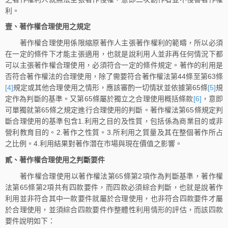
利。
壹、著作權合理使用之規定
著作權合理使用係限縮原著作人主張著作權利的範疇，所以必須
在一定的條件下才能主張適用，也就是說利用人並非再任何情況下都
可以主張著作權合理使用，必須符合一定的條件規定。著作的利用是
否符合著作權法的合理使用，除了需要符合著作權法第44條至第63條
[4]
規定或其他合理使用之情形，應該審酌一切情狀並依據第65條
[5]
規
定作為判斷的基準。又第65條屬於獨立之合理使用概括條款
[6]
，意即
可單獨就第65條之規定進行合理使用的判斷。著作權法第65條規定判
斷合理使用的基準包含1.利用之目的及性質，包括係為商業目的或非
營利教育目的。2.著作之性質。3.所利用之質量及其在整個著作所占
之比例。4.利用結果對著作潛在市場與現在價值之影響。
貳、著作權合理使用之判斷要件
著作權合理使用以著作權法第65條第2項作為判斷基準，著作權
法第65條第2項共有四款要件，而四款必須綜合判斷，也就是說著作
利用並非符合其中一款要件就屬於合理使用，也非符合四款要件才屬
於合理使用，並須綜合四款要件作整體性利用情形的評估，而該四款
要件說明如下：