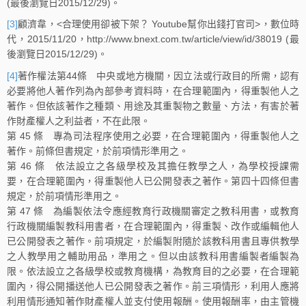
(最後瀏覽日2015/12/29)。
[3]
顧濟韋，<合理使用卻被下架？ Youtube幫你出錢打官司>，數位時
代，2015/11/20，http://www.bnext.com.tw/article/view/id/38019 (最
後瀏覽日2015/12/29)。
[4]
著作權法第44條 中央或地方機關，因立法或行政目的所需，認有
必要將他人著作列為內部參考資料時，在合理範圍內，得重製他人之
著作。但依該著作之種類、用途及其重製物之數量、方法，有害於著
作財產權人之利益者，不在此限。
第 45 條 專為司法程序使用之必要，在合理範圍內，得重製他人之
著作。前條但書規定，於前項情形準用之。
第 46 條 依法設立之各級學校及其擔任教學之人，為學校授課需
要，在合理範圍內，得重製他人已公開發表之著作。第四十四條但書
規定，於前項情形準用之。
第 47 條 為編製依法令應經教育行政機關審定之教科用書，或教育
行政機關編製教科用書者，在合理範圍內，得重製、改作或編輯他人
已公開發表之著作。前項規定，於編製附隨於該教科用書且專供教學
之人教學用之輔助用品，準用之。但以由該教科用書編製者編製為
限。依法設立之各級學校或教育機構，為教育目的之必要，在合理範
圍內，得公開播送他人已公開發表之著作。前三項情形，利用人應將
利用情形通知著作財產權人並支付使用報酬。使用報酬率，由主管機