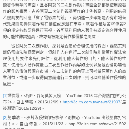
聽著作精華的畫面，且谷阿莫的二次創作影片畫面全部都是使用原著
作的影片畫面，占谷阿莫二次創作視聽著作的比例甚高，利用的結果
若照網友的回應「省了電影票的錢」，尚須進一步確認是否有市場替
代效果而影響原著作現在價值或是潛在市場，就著作權法第65條第2
項的規定各款要件進行審視，谷阿莫利用他人著作被認定為合理使用
的可能性難謂過高，故亦有被認定著作權侵權之風險。
從谷阿莫二次創作影片探討是否屬於合理使用的範圍，雖然其判
斷仍需由法院個案判定，但創作人在進行二次創作時能從著作權法合
理使用的要件來先行評估，從利用他人著作的目的、他人著作的性
質、使用他人著作質量占二次創作著作內容的比例以及是否會影響他
人著作的價值與潛在市場，在二次創作的內容上可考量原著作人的商
業利益，或進一步取得同意而進行二次創作，則可以降低著作侵權的
風險。
[1]
譚偉晟，<柯P、谷阿莫皆入榜！ YouTube 2015 年台灣熱門排行公
布?>，自由時報，2015/12/09，
http://3c.ltn.com.tw/news/21907
(最
後瀏覽日2015/12/29)。
[2]
劉季清，<影片沒侵權卻被檢舉？別擔心，YouTube 出錢幫你打官
司！>，自由時報，2015/11/23，http://3c.ltn.com.tw/news/21592