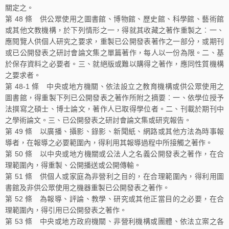
關定之。
第 48 條 供公眾使用之圖書館、博物館、歷史館、科學館、藝術館
或其他文教機構，於下列情形之一，得就其收藏之著作重製之︰一、
應閱覽人供個人研究之要求，重製已公開發表著作之一部分，或期刊
或已公開發表之研討會論文集之單篇著作，每人以一份為限。二、基
於保存資料之必要者。三、就絕版或難以購得之著作，應同性質機構
之要求者。
第 48-1 條 中央或地方機關、依法設立之教育機構或供公眾使用之
圖書館，得重製下列已公開發表之著作所附之摘要︰一、依學位授予
法撰寫之碩士、博士論文，著作人已取得學位者。二、刊載於期刊中
之學術論文。三、已公開發表之研討會論文集或研究報告。
第 49 條 以廣播、攝影、錄影、新聞紙、網路或其他方法為時事報
導者，在報導之必要範圍內，得利用其報導過程中所接觸之著作。
第 50 條 以中央或地方機關或公法人之名義公開發表之著作，在合
理範圍內，得重製、公開播送或公開傳輸。
第 51 條 供個人或家庭為非營利之目的，在合理範圍內，得利用圖
書館及非供公眾使用之機器重製已公開發表之著作。
第 52 條 為報導、評論、教學、研究或其他正當目的之必要，在合
理範圍內，得引用已公開發表之著作。
第 53 條 中央或地方政府機關、非營利機構或團體、依法立案之各