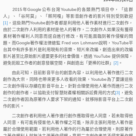
2015年Google公布台灣Youtube的各類熱門項目中，「這群
人」、「谷阿莫」、「蔡阿嘎」等影音創作者的影片特別受到歡迎
[1]
，這些熱門Youtube創作者都是利用他人著作素材進行二次創作，
由於二次創作人利用的素材是他人的著作，二次創作人如果沒有獲得
素材著作權利人同意而逕自進行修改，有可能面臨到著作侵權的問
題。而Google著作權法律總監 Fred von Lohmann說明，YouTube平
台其中有許多影片是利用現有的音樂、短片來改編，創造出來的改編
影片甚至比原始影片還要更多的社會價值，透過 YouTube 提供保障，
避免扼殺工作者的創意發展空間，與創造出「更棒的社群」
[2]
。
由此可知，目前影音平台的創意內容，以利用他人著作進行二次
創作為大宗，同時也帶來更多人收看的效果，Youtube為了要讓這些
二次創作得以存續在影音平台上，針對合理使用他人著作而進行二次
創作的創作者，以協助支付智慧財產權相關訴訟費用的方式
[3]
，避免
二次創作者因為原著作人要求下架的通知，就移除影音平台上二次創
作的影片。
二次創作者利用他人著作進行創作應取得他人同意，若未取得他
人同意，有可能有侵害他人著作權之可能，除非主張利用他人著作是
屬於合理使用範圍，若利用他人著作的行為屬於合理使用，則原著作
之著作權利人就無法主張著作侵權，意即二次創作者並不侵害著作權