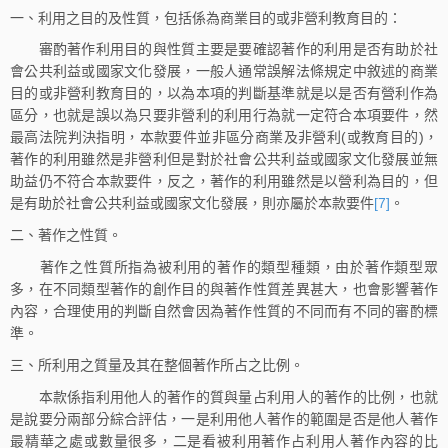
一、利用之目的及性質，包括係為商業目的或非營利教育目的：
審酌著作利用目的與性質主要是要確認著作的利用是否有助於社
會公共利益或國家文化發展，一般人通常誤解法條規定中敘述的商業
目的或非營利教育目的，以為本項的判斷基準就是以是否有營利作為
區分，也就是誤以為只要非營利的利用行為就一定符合本項要件，然
最高法院判決指明，本款要件並非區分商業及非營利(或教育目的)，
著作的利用雖然是非營利但是對於社會公共利益或國家文化發展並無
助益仍不符合本款要件，反之，著作的利用雖然是以營利為目的，但
是有助於社會公共利益或國家文化發展，則亦屬於本款要件
[7]
。
二、著作之性質。
著作之性質所指為被利用的著作的類型種類，由於著作類型眾
多，在不同類型著作的創作目的與著作性質差異甚大，也會影響著作
內容，合理使用的判斷自然會因為著作性質的不同而有不同的審酌標
準。
三、所利用之質量及其在整個著作所占之比例。
本款係指利用他人的著作的質與量占利用人的著作的比例，也就
是說要分兩部分綜合評估，一是利用他人著作的範圍是否是他人著作
最精華之處或數量很多，二是看被利用著作占利用人著作內容的比