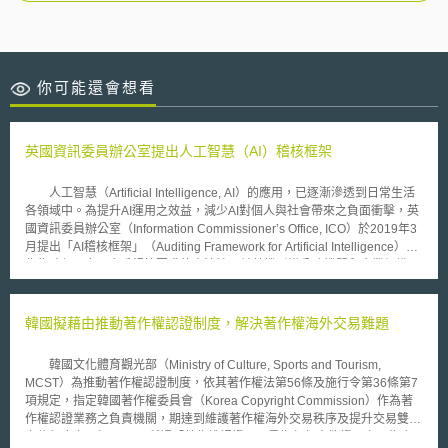
你可能還會想看
英國資訊委員辦公室提出人工智慧（AI）稽核框架
人工智慧（Artificial Intelligence, AI）的應用，已逐漸滲透到日常生活
各領域中。為提升AI運用之效益，減少AI對個人與社會帶來之負面衝擊，英
國資訊委員辦公室（Information Commissioner’s Office, ICO）於2019年3
月提出「AI稽核框架」（Auditing Framework for Artificial Intelligence），
作為確保AI應用合乎規範要求的方法論，並藉機引導公務機關和企業組織，
評估與管理AI應用對資料保護之風險，進而建構一個可信賴的AI應用環境。
AI稽核框架主要由二大面向所構成—「治理與可歸責性」
（governance and accountability）以及「AI特定風險領域」（AI-specific
韓國擬藉由推動著作權認證制度，解決著作權海外交易難題
risk areas）。「治理與可歸責性」面向，係就公務機關和企業組織，應採
取措施以遵循資料保護規範要求的角度切入，提出八項稽核重點，包括：風
韓國文化體育觀光部（Ministry of Culture, Sports and Tourism,
險偏好（risk appetite）、設計階段納入資料保護及透過預設保護資料
MCST）為推動著作權認證制度，依其著作權法第56條及施行令第36條第7
（data protection by design and by default）、領導管理與監督
項規定，指定韓國著作權委員會（Korea Copyright Commission）作為著
（leadership management and oversight）、政策與程序（policies and
作權認證業務之負責機關，期達到維護著作權海外交易秩序及提升交易雙方
procedures）、管理與通報架構（management and reporting
之信賴度之目標。 所謂「著作權認證」，是指任何人欲證明自己為合
structures）、文書作業與稽核紀錄（documentation and audit trails）、遵