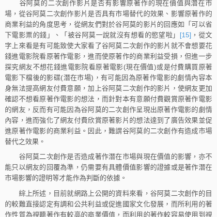
谷阿莫的二次創作影片是否有影響原著作的現在價值與潛在市
場，從谷阿莫二次創作影片是否具有市場替代的效果、影響原著作的
商業利益的角度思考，從網友們對於谷阿莫的影片的回應如「可以省
下電影票的錢」、「被谷阿莫一說就沒有想看的慾望啦」
[15]
，從文
字上來看是有可能致使大家看了谷阿莫二次創作的影片就不會想要花
錢進電影院看原著作電影，進而使原著作的商業利益受損，但進一步
探究網友不想花錢進電影院看原著電影(現在價值)或是付費購買原著
電影下檔後的影碟(潛在市場)，有可能因為原著作電影的劇情內容本
身無法提高網友付費意願，加上谷阿莫二次創作的影片，使網友更加
確認不想看原著作電影的想法，而針對本有意願付費觀賞原著作電影
的網友，反而有可能因為谷阿莫的二次創作呈現出原著作電影的劇情
內容，進而強化了網友付費欣賞原著影片的想法達到了廣告效果並促
進原著作電影的商業利益。因此，難謂谷阿莫的二次創作有造成市場
替代之效果。
谷阿莫二次創作是否造成著作潛在市場與現在價值的影響，亦不
能只以網友的回覆為準，仍需要有具體價值影響的證據或是著作潛在
市場影響的證明等才能作為判斷的依據。
綜上所述，目前就網路上公開的資料來看，谷阿莫二次創作的目
的較難直接認定有調和公共利益或促進國家文化發展，而所利用的著
作性質為視聽著作有較高的商業價值，而利用的著作較容易使用到視