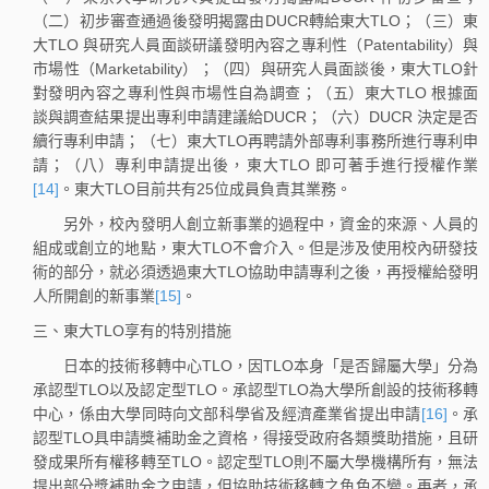
（二）初步審查通過後發明揭露由DUCR轉給東大TLO；（三）東
大TLO 與研究人員面談研議發明內容之專利性（Patentability）與
市場性（Marketability）；（四）與研究人員面談後，東大TLO針
對發明內容之專利性與市場性自為調查；（五）東大TLO 根據面
談與調查結果提出專利申請建議給DUCR；（六）DUCR 決定是否
續行專利申請；（七）東大TLO再聘請外部專利事務所進行專利申
請；（八）專利申請提出後，東大TLO 即可著手進行授權作業
[14]
。東大TLO目前共有25位成員負責其業務。
另外，校內發明人創立新事業的過程中，資金的來源、人員的
組成或創立的地點，東大TLO不會介入。但是涉及使用校內研發技
術的部分，就必須透過東大TLO協助申請專利之後，再授權給發明
人所開創的新事業
[15]
。
三、東大TLO享有的特別措施
日本的技術移轉中心TLO，因TLO本身「是否歸屬大學」分為
承認型TLO以及認定型TLO。承認型TLO為大學所創設的技術移轉
中心，係由大學同時向文部科學省及經濟產業省提出申請
[16]
。承
認型TLO具申請獎補助金之資格，得接受政府各類獎助措施，且研
發成果所有權移轉至TLO。認定型TLO則不屬大學機構所有，無法
提出部分獎補助金之申請，但協助技術移轉之角色不變。再者，承