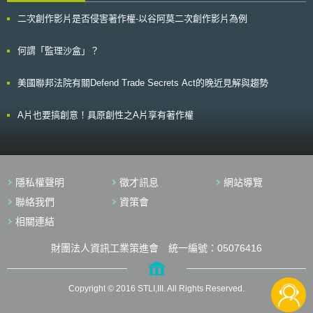
要的工作項目，即建立可記錄患者所有就醫過程資訊之系統(Peronal Health
今年2月通過《消費者資料保護法》（Consumer Data Protection Act,
二次創作影片是否侵害著作權-以谷阿莫二次創作影片為例
Recaord，簡稱PHR)，讓相關醫療資料得以流通運用。同時，日本政府希
CDPA）法案，並在3月經由州長簽署，正式成為美國第二個擁有隱私保護
望能在2018年達成「地區性醫療情報聯結網路」，並普及到全國各地，這
專法的州，該法預計於2023年1月1日生效。 科羅拉多州於今年6月將
麼做的目的在於，過往因為醫療資訊不流通，以及重症照護上的斷層，使身
CPA草案送交州長簽署後，於7月順利成為第三個通過隱私保護專法的州。
何謂「監理沙盒」？
心障礙者往往難以離開長期利用的醫療環境，新政策希望讓這些患者無論遷
一旦CPA生效，消費者除將享有近用權（right of access）、更正權（right
居何處，在全國各地皆能安心接受醫療服務，而不受限於地區限制。
of correct）、刪除權（right of delete）、資料可攜權（right of data
美國聯邦法院有關Defend Trade Secrets Act的晚近見解與趨勢
portability）外；CPA規定在資料控制者對其消費者進行目標式廣告
（targeted advertising）、銷售消費者個人資料，或者將對消費者決策產生
重大影響時，消費者享有選擇退出權（right to opt out）。 整體而言，
A片也要搞創意！具原創性之A片享有著作權
儘管 CPA 與CCPA及CDPA規範相似，在隱私保護規範上可能不是特別具有
開創性，但CPA反映了美國各州強化隱私保護的趨勢與決心。舉例而言，去
（2020）年不僅美國大選結果受矚目，美國各州隱私保護相關公投案，包
含《加州第24號提案》、麻州《汽機車機械資料》、密西根州《電子資訊搜
索票》及緬因州波特蘭市《臉部辨識禁令》也獲通過。美國在尚未具有統一
隱私權聲明
徵才訊息
網站導覽
聯邦隱私保護法下，透過州級隱私立法，保有各州特色並作為各州隱私保護
執法依據。
聯絡我們
資策會
相關連結
財團法人資訊工業策進會 統一編號：05076416
Copyright © 2016 STLI,III. All Rights Reserved.