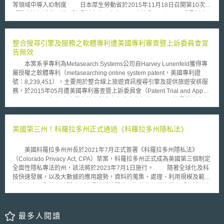
與自願參與的夥伴合作、協商，包括州、地方、部落和地區政府、資訊共享
等領域中導入ID制度 日本厚生勞動省於2015年11月18日召開第10次
與分析組織和中心（ISAOs/ISACs），以及關鍵資訊系統的擁有者和營運
「醫療等領域利用識別號碼制度之研究會」(医療等分野における番号制度
商，以及其他私人企業實體等（例如：Microsoft、Amazon、google等服務
の活用等に関する研究会)，並於次月公布相關研究報告書，其內容包含導
提供商）。 目的在藉由這項新的合作機制，協調跨聯邦部門、各州地
入「醫療保險線上資格審查」以及「醫療ID制度」，上述制度預計自2018
方政府、民間或組織等合作夥伴，來識別、防禦、檢測和應對涉及國家利益
年開始階段性運用，並於2020年正式實施，因此，本年度工作目標設定
整合搜尋引擎及服務之軟體專利遭美國專利審查暨上訴委員會宣
或關鍵基礎設施的惡意網路攻擊，尤其是勒索軟體，同時建立事件應變框
為，著手勾勒具體之應用系統機制，並針對實務面相關議題進行討論，自明
告無效
架，進而提升國家整體資安防護和應變能力。 是以，JCDC此一新單位
年開始落實系統開發，整體而言，日本現階段最重要的目標就是促使醫療領
有以下特點： 具獨特的公私部門規劃要求和能力。 落實有效協調機制。 建
本案系爭專利為Metasearch Systems公司自Harvey Lunenfeld獲得專
域徹底數位化及標準化。 (2)透過巨量資料之利用，增進相關領域之創新
立一套共同風險優先項目，並提供共享資訊。 制定、協調網路防禦計畫。
屬授權之軟體專利（metasearching online system patent，美國專利證
「次世代醫療ICT基礎設施協議會」(次世代医療ICT基盤協議会策定)將
進行聯合演練和評估，以妥適衡量網路防禦行動的有效性。 而JCDC主
號：8,239,451），主要用於整合線上旅遊資訊搜尋引擎及提供旅遊安排服
延續2016年3月由其所策定之「醫療領域資料利用計畫」(「医療等分野デ
要功能，整理如下： 全面、全國性的計畫，以處理穩定操作和事件期間的
務，於2015年05月遭美國專利審查暨上訴委員會（Patent Trial and Appeal
ータ利活用プログラム」，意即加強各資料庫(例如醫療資訊資料庫MID-
風險。 對情資進行分析，使公私合作夥伴間能採取應對風險的協調行動。
Board，PTAB）經由商業方法專利審查程序宣告無效。PTAB於最終決定書
NET)之交流並擴大相關應用。 此外，在現行法規範下，為達成促進醫
整合網路防禦能力，以保護國家的關鍵基礎設施。 確保網路防禦行動計畫
中認定，專利證號8,239,451之美國專利有六項專利範圍（claim）均為無
療領域資訊利用、醫藥相關研發之目標，應成立「代理機關（暫稱）」，以
具有適當性，以抵禦對方針對美國發動的網路攻擊。 計畫和合作的機動
效，主要理由係基於該軟體系統雖然必須與特定硬體結合才能上線運作，但
便於擴大收集醫療、檢驗等數據資料，並妥善管理與去識別化，日本政府於
性，以滿足公私部門的網路防禦需求。 制度化的演練和評估，以持續衡量
整合諸多線上搜尋引擎提供旅遊資訊搜尋服務，並同時附帶旅遊代訂票券及
美國第三州！科羅拉多州正式通過《科羅拉多州隱私法》
「再興戰略2016」中將此機關之設置列為次世代醫療ICT基礎設施協議會之
網路防禦計畫和能力的有效性。 與特定風險管理部門（Sector Risk
食宿等功能，並未足以證明其產生優於現有技術之優勢，使該軟體專利本質
重要工作項目，期望透過協議會對相關制度之討論，能在明年訂定出具體的
Management Agencies, SRMAs）密切合作（例如：國土安全部-通訊部
上仍僅為抽象概念，而不具備專利適格性。是以，軟體研發雖帶來許多便利
法律措施。 (3)個人醫療和健康資訊之綜合利用 日本政府期望透過不同
美國科羅拉多州州長於2021年7月正式簽署《科羅拉多州隱私法》
門、關鍵製造部門、資訊技術等），將其獨特專業知識用於量身定制計畫，
性，但是若僅為抽象概念運用方式的結合，就只是一種改變消費模式所帶來
終端設備收集關於醫療、健康等資料，並鼓勵民間依此開發新市場，但在此
（Colorado Privacy Act, CPA）草案，科羅拉多州正式成為美國第三個制定
以應對風險。
的便利，並未足以達到具有專利保護必要之重要技術發展。 本案最初
之前，政府必須先行建構一個能良性發展的環境。首先，為實現針對個人需
全面性隱私專法的州，該法將於2023年7月1日施行。 隨著全球化及科
源於Metasearch Systems公司於2012年向德拉瓦州聯邦法院對美國運通公
求量身打造的「個別化健康服務」，保險業者、握有病歷的機構、健檢中心
技快速發展，以及大數據的應用趨勢，資料的蒐集、處理、利用規模及範圍
司、Expedia Inc.及Preiceline.com Inc.等旅遊網站業者提起專利侵權訴訟，
及可穿戴式終端設備等，得經當事人同意後收集、分析其日常健康資訊，該
逐漸擴大，全美各地隱私保護規範遍地開花，期待能促使企業在「保護個人
導致被告業者反而就系爭專利之有效性提出質疑。在本案之前美國聯邦最高
「個別化健康服務」之實證計畫將於本年度啟動，由地區中小企業開始。
資料」與「資料自由流通」及「資料商業運用」中取得平衡。 2018年美國
法院針對軟體專利適格性判斷之議題作成多起重要判決，尤以Alice Corp. v.
為強化醫療保險業者去整合運用相關資源並應用於預防、健康醫學上，
加州首先制定《加州消費者隱私保護法》（California Consumer Privacy
CLS Bank International對本案爭議最具影響，足見美國專利法制已建立起
政府機關應訂定一些獎勵措施，鼓勵業者將ICT技術活用於預防、健康醫學
Act, CCPA）成為全美第一州級隱私保護專法後，包含華盛頓州、伊利諾
最多人閱讀
一個較明確且統一的判斷標準，逐漸在實務個案上產生影響。
領域上。 此外，今年度「次世代醫療ICT基礎設施協議會」還有一項重
州、紐約州等，也都提出各該州級隱私保護法案，而美國維吉尼亞州議會於