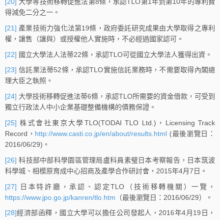
[20]
大學等技術移轉促進法第8條，承認TLO第1年到第10年的專利費
得減免二分之一。
[21]
產業技術力強化法第19條，政府委託研究成果由大學取得之專利
權，讓售（讓與）或授權他人實施時，不必經過國家認可。
[22]
國立大學法人法蒂22條，承認TLO可從國立大學法人獲得出資。
[23]
信託業法蒂52條，承認TLO實施信託業務時，不需要取得內閣總
理大臣之執照。
[24]
大學技術移轉促進法蒂6條，承認TLO所需要的資金借款，可受到
獨立行政法人中小企業基礎整備機構的債務保證。
[25]
株式會社東京大學TLO(TODAI TLO Ltd.)，Licensing Track
Record，
http://www.casti.co.jp/en/about/results.html
(最後瀏覽日：
2016/06/29)。
[26]
科技部中部科學園區管理局盧科員素璧日本考察報告，日本筑波
科學城、相模原育成中心招商及產學合作研討會，2015年4月7日。
[27]
日本特許廳，承認、認定TLO（技術移轉機關）一覽，
https://www.jpo.go.jp/kanren/tlo.htm
（最後瀏覽日：2016/06/29）。
[28]
經濟部函釋，國立大學可以擔任公司發起人，2016年4月19日，