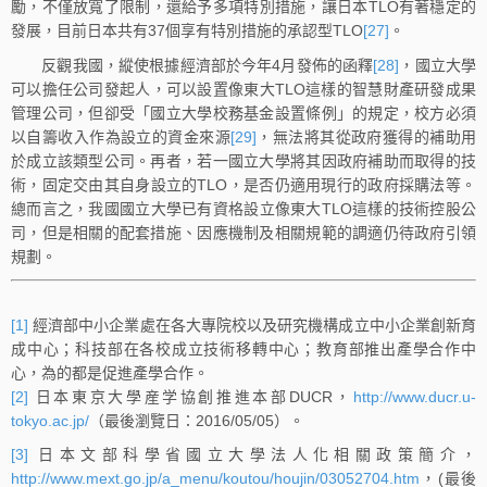
勵，不僅放寬了限制，還給予多項特別措施，讓日本TLO有著穩定的
發展，目前日本共有37個享有特別措施的承認型TLO
[27]
。
反觀我國，縱使根據經濟部於今年4月發佈的函釋
[28]
，國立大學
可以擔任公司發起人，可以設置像東大TLO這樣的智慧財產研發成果
管理公司，但卻受「國立大學校務基金設置條例」的規定，校方必須
以自籌收入作為設立的資金來源
[29]
，無法將其從政府獲得的補助用
於成立該類型公司。再者，若一國立大學將其因政府補助而取得的技
術，固定交由其自身設立的TLO，是否仍適用現行的政府採購法等。
總而言之，我國國立大學已有資格設立像東大TLO這樣的技術控股公
司，但是相關的配套措施、因應機制及相關規範的調適仍待政府引領
規劃。
[1]
經濟部中小企業處在各大專院校以及研究機構成立中小企業創新育
成中心；科技部在各校成立技術移轉中心；教育部推出產學合作中
心，為的都是促進產學合作。
[2]
日本東京大學産学協創推進本部DUCR，
http://www.ducr.u-
tokyo.ac.jp/
（最後瀏覽日：2016/05/05）。
[3]
日本文部科學省國立大學法人化相關政策簡介，
http://www.mext.go.jp/a_menu/koutou/houjin/03052704.htm
，(最後