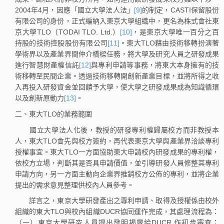
2004年4月，因應「國立大學法人法」
[9]
的制定，CASTI保留股份
有限公司的身份，正式編納入東京大學組織中，更名為株式會社東
京大學TLO（TODAI TLO. Ltd.）
[10]
，是東京大學唯一百分之百
持股的技術控股股份有限公司
[11]
。東大TLO藉由技術移轉扮演著
學術界以及產業界間仲介橋樑任務，將大學及研究人員之研發成果
進行智慧財產權信託
[12]
與專利申請等事務，將東大本身擁有的技
術移轉至民間企業。透過技術移轉開創新產業目標，並將所得之收
入再投入研發資金並回饋予大學，使大學之研發成果成為知識循環
以及創新原動力
[13]
。
二、東大TLO的業務範圍
國立大學法人化後，教授的研發專利權歸屬校方而非教授本
人，東大TLO會先與校方簽約，再代表東京大學與產業界洽談專利
授權事宜。東大TLO一方面協助東大申請校內研發成果的專利權，
依校方立場，判斷其是否具申請價值，並引導研發人員修整其專利
申請方向，另一方面主動向企業界推銷校方公佈的專利，並將企業
提出的需求意見整理供校內人員參考。
詳言之，東京大學研發產出之專利申請、取得及授權係由校外
組織的東大TLO與校內組織DUCR協同運作完成，其處理流程為：
（一）東京大學研究人員提出發明揭露給DUCR 作初步審查；