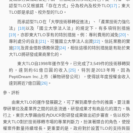
認型TLO又根據其「存在方式」分為校內及校外TLO
[17]
；東大
TLO即是承認、校外型的TLO。
而承認型TLO在「大學技術移轉促進法」、「產業技術力強化
法」
[18]
以及「國立大學法人法」的規定下，有多項特別措施
[19]
，亦即東大TLO享有的特別措施。例：專利費用的減免
[20]
、
專利處分的自主
[21]
、可獲國立大學法人出資
[22]
、信託業務的實
施
[23]
及資金借款債務保證
[24]
，相信這樣的特別措施是有助於東
大TLO將研發成果商業化的。
東大TLO自1998年運作至今，已完成了3,549件的技術移轉契
約，達到約61億日圓的收入
[25]
，特別是2013年時，因為
PeptiDream Inc.上市（藥物研發公司），使得該年度授權金收入
達到將近7億日圓
[26]
。
參、評析
由東大TLO的運作發展觀之，可了解到產學合作的推廣，要注重
學研單位及產業界之間的訊息流通，研發成果才有商品化的潛力。執
行上，東京大學藉由校內DUCR對研發成果做出初步審查，佐以校外
東大TLO對於技術移轉市場的專業判斷力，扮演著媒合的角色，使授
權案件數量持續增長。更重要的是，政府對於設置TLO的支持與鼓