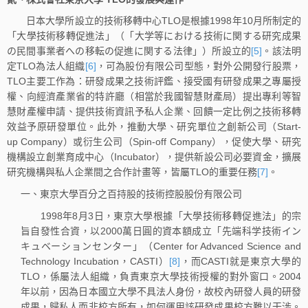
日本大學所設立的技術移轉中心TLO是根據1998年10月所制定的
「大學技術移轉促進法」（「大学等における技術に関する研究成果
の民間事業者への移転の促進に関する法律」）所設立的
[5]
。該法明
定TLO為法人組織
[6]
，可為股份有限公司型態，對外公開發行股票，
TLO主要工作為：研發成果之技術評鑑、接受國有研發成果之專屬授
權、向經濟產業省的特許廳（相當於我國智慧財產局）提出專利等智
慧財產權申請、提供技術資訊予私人企業、回饋一定比例之技術移轉
效益予原研發單位。此外，推動大學、研究單位之創新公司（Start-
up Company）或衍生公司（Spin-off Company），促使大學、研究
機構設立創業育成中心（Incubator），提供新設公司必要資金，擴展
研究機構與私人企業間之合作計畫等，皆屬TLO的重要任務
[7]
。
一、東京大學百分之百持股的技術控股股份有限公司
1998年8月3日，東京大學根據「大學技術移轉促進法」的宗
旨自發性合資，以2000萬日圓的資本額成立「先端科学技術イン
キュベーションセンター」（Center for Advanced Science and
Technology Incubation，CASTI）
[8]
，而CASTI就是東京大學的
TLO，係屬法人組織，負責東京大學技術授權的對外窗口。2004
年以前，因為日本國立大學不具法人身份，故校內研發人員的研發
成果，歸私人而非校方所有，如何運用該研發成果校方難以干涉。