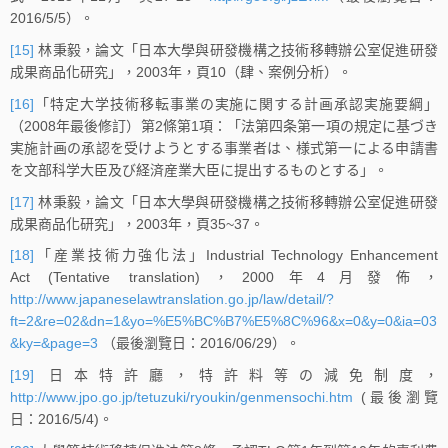
2016/5/5）。
[15]
林秉毅，論文「日本大學與研發機構之技術移轉辦公室促進研發
成果商品化研究」，2003年，頁10（肆、案例分析）。
[16]
「特定大学技術移転事業の実施に関する計画承認実施要綱」
（2008年最後修訂）第2條第1項：「法第四条第一項の規定に基づき
実施計画の承認を受けようとする事業者は、様式第一による申請書
を文部科学大臣及び経済産業大臣に提出するものとする」。
[17]
林秉毅，論文「日本大學與研發機構之技術移轉辦公室促進研發
成果商品化研究」，2003年，頁35~37。
[18]
「産業技術力強化法」Industrial Technology Enhancement
Act (Tentative translation)，2000年4月發佈，
http://www.japaneselawtranslation.go.jp/law/detail/?
ft=2&re=02&dn=1&yo=%E5%BC%B7%E5%8C%96&x=0&y=0&ia=03
&ky=&page=3
（最後瀏覽日：2016/06/29）。
[19]
日本特許廳，特許料等の減免制度，
http://www.jpo.go.jp/tetuzuki/ryoukin/genmensochi.htm
(最後瀏覽
日：2016/5/4)。