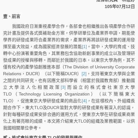
105年07月12日
壹、前言
我國政府日漸重視產學合作，各部會也相繼推出各項產學合作研
究計畫及提供各式獎補助金方案，供學研單位及產業界申請，期能使
學界的研發成果符合產業界的需求，產業界再將該研發成果的運用發
揮至最大效益，成為國家經濟發展的潛能
[1]
。當中，大學的育成、技
轉中心扮演著重要角色，其業務包含協助新創事業的成立以及管理研
發成果的授權與移轉。而鄰近於我國的日本，以東京大學為例，其不
僅有校內的產學協創推進本部（The Division of University Corporate
Relations，DUCR）（以下簡稱DUCR）
[2]
，支持著東京大學與企業
之間的共同研究，也有因應文部科學省（相當於我國教育部）推動國
立大學法人化相關政策
[3]
而設立的株式會社東京大學
TLO（Technology Licensing Organization）（以下簡稱東大
TLO），促進東京大學研發成果的商品化
[4]
，在這樣校內、外組織長
期合作下，東大TLO及DUCR皆對大學的研發成果有著深入的認識，
針對每種研發成果安排合適的運用方式，使東京大學在研發成果商業
化上有著亮眼的成績。本文將介紹東大TLO的組織及業務範圍，以供
我國相關單位參考。
貳、株式會社東京大學 TLO的發展與運作