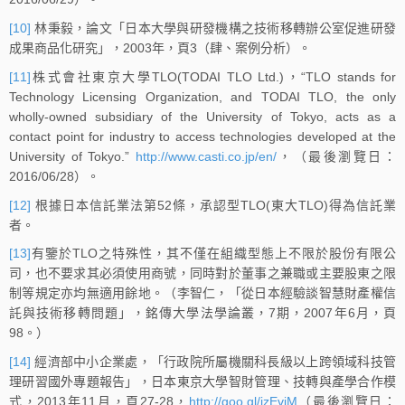
[10]
林秉毅，論文「日本大學與研發機構之技術移轉辦公室促進研發
成果商品化研究」，2003年，頁3（肆、案例分析）。
[11]
株式會社東京大學TLO(TODAI TLO Ltd.)，“TLO stands for
Technology Licensing Organization, and TODAI TLO, the only
wholly-owned subsidiary of the University of Tokyo, acts as a
contact point for industry to access technologies developed at the
University of Tokyo.”
http://www.casti.co.jp/en/
，（最後瀏覽日：
2016/06/28）。
[12]
根據日本信託業法第52條，承認型TLO(東大TLO)得為信託業
者。
[13]
有鑒於TLO之特殊性，其不僅在組織型態上不限於股份有限公
司，也不要求其必須使用商號，同時對於董事之兼職或主要股東之限
制等規定亦均無適用餘地。（李智仁，「從日本經驗談智慧財產權信
託與技術移轉問題」，銘傳大學法學論叢，7期，2007年6月，頁
98。）
[14]
經濟部中小企業處，「行政院所屬機關科長級以上跨領域科技管
理研習國外專題報告」，日本東京大學智財管理、技轉與產學合作模
式，2013年11月，頁27-28，
http://goo.gl/jzEviM
（最後瀏覽日：