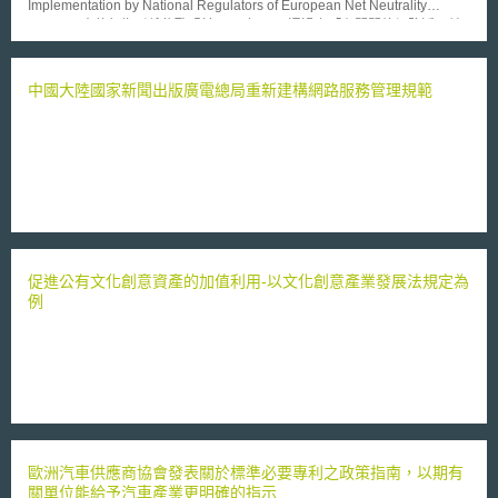
Implementation by National Regulators of European Net Neutrality
Rules)。本執行指引係依歐盟於2015年11月通過之「有關開放網路近用並
修正全球服務與使用者有關電子通訊網絡與服務之第2002/22/EC號指令以
及於歐盟境內於公用行動通訊網絡進行漫遊之第531/2012號規則」的第
2015/2120號規則(下稱「開放網路」規則)第5條第(3)項所訂定，用以作為
中國大陸國家新聞出版廣電總局重新建構網路服務管理規範
歐盟各會員國相關監理機關於實施「開放網路」規則時之參考依據。
以網路中立性所蘊涵之不歧視原則為例，「開放網路」規則第3條第3項第一
段規定，「網際網路近用服務提供者於提供相關服務時，對所有流量應平等
對待(treat all traffic equally)，而無歧視、限制、或干擾，且亦不論係對於
發送方與接收方、所近用或散布之內容、所使用或提供之應用或服務、或所
利用之終端設備」。對此，執行指引明確表示，不歧視原則是網際網路服務
提供者在提供網路近用服務時之義務，且對於本項之違反，亦將同時構成對
於終端使用者受「開放網路」規則第3條第1項所保障權利之侵害。不過執行
指引也強調，各會員國相關監理機關應該注意到，所謂的「平等對待」不必
促進公有文化創意資產的加值利用-以文化創意產業發展法規定為
然意味著所有終端使用者都將體驗相同的網路效能或服務品質。
例
歐洲汽車供應商協會發表關於標準必要專利之政策指南，以期有
關單位能給予汽車產業更明確的指示