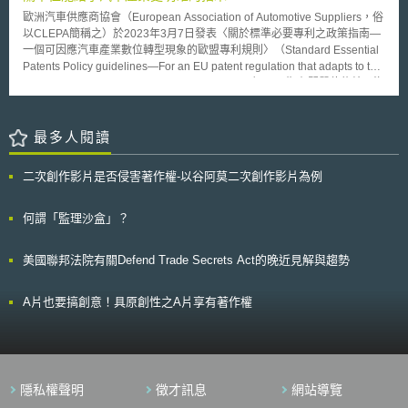
歐洲汽車供應商協會（European Association of Automotive Suppliers，俗
以CLEPA簡稱之）於2023年3月7日發表〈關於標準必要專利之政策指南—
一個可因應汽車產業數位轉型現象的歐盟專利規則〉（Standard Essential
Patents Policy guidelines—For an EU patent regulation that adapts to the
digital transformation in the mobility ecosystem），以期有關單位能給予汽
車產業更明確的指示，舉凡：SEP專利權人可向何人為授權、「合於
FRAND原則之授權條款」應如何被認定等。 CLEPA提及，由於在一技術領
域中有SEP時，其他的技術無「迴避設計」（design-around）可能性，而
最多人閱讀
必得實施該被選為標準之技術，故在該技術領域中，無其他技術可與「受該
SEP保護」的技術相抗衡；是以該SEP的價值必須被審慎且精確評估。此
二次創作影片是否侵害著作權-以谷阿莫二次創作影片為例
外，CLEPA指出，由於汽車產業會投資、研發、銷售有助於未來「移動
性」（mobility）發展的下世代產品，故此產業與智慧財產權議題有高關聯
性（例如：此產業每年會申請超過39,000筆專利權），應予其在SEP議題上
何謂「監理沙盒」？
有足夠的明確性（certainty）及可預測性（predictability），使其在「投資
於廣泛實施標準的『新技術』」上，更可依循。而創建一個「利益平衡」
美國聯邦法院有關Defend Trade Secrets Act的晚近見解與趨勢
（balanced）的環境，將有助於授權雙方進行合於「誠信原則」（good-
faith）的授權協議。 CLEPA為以上目的，提出五點建議： （1）應有一
「歐盟層級」的立法 一個「歐盟層級」（EU-level）的法架構體系是較足以
A片也要搞創意！具原創性之A片享有著作權
為SEP專利權人及專利實施者間，提供較「利益平衡」的環境，且較可抑制
不公平的SEP授權行為。 （2）「供應鏈中任一層級，均可得授權原則」 凡
任何欲得授權者，不論其位於供應鏈中何層級，均應予其有「在符合
FRAND原則」下，被授權的機會。又，由於一技術之所以會成為「標
準」，係因被「商討」（coordination）而出，倒不一定是因其在市場競爭
隱私權聲明
徵才訊息
網站導覽
上，真的有大勝於其他技術的優勢，故授權權利金應僅可反映該技術本身的