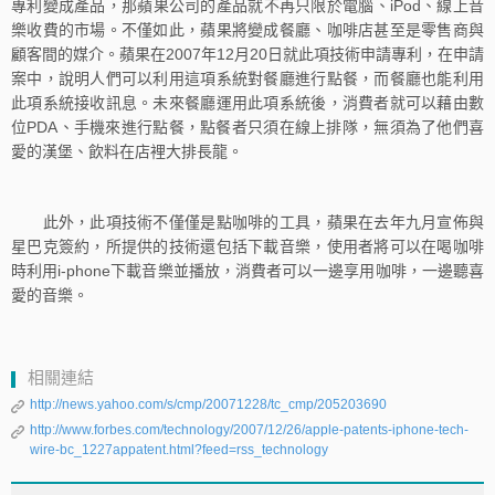
專利變成產品，那蘋果公司的產品就不再只限於電腦、iPod、線上音
樂收費的市場。不僅如此，蘋果將變成餐廳、咖啡店甚至是零售商與
顧客間的媒介。蘋果在2007年12月20日就此項技術申請專利，在申請
案中，說明人們可以利用這項系統對餐廳進行點餐，而餐廳也能利用
此項系統接收訊息。未來餐廳運用此項系統後，消費者就可以藉由數
位PDA、手機來進行點餐，點餐者只須在線上排隊，無須為了他們喜
愛的漢堡、飲料在店裡大排長龍。
此外，此項技術不僅僅是點咖啡的工具，蘋果在去年九月宣佈與
星巴克簽約，所提供的技術還包括下載音樂，使用者將可以在喝咖啡
時利用i-phone下載音樂並播放，消費者可以一邊享用咖啡，一邊聽喜
愛的音樂。
相關連結
http://news.yahoo.com/s/cmp/20071228/tc_cmp/205203690
http://www.forbes.com/technology/2007/12/26/apple-patents-iphone-tech-
wire-bc_1227appatent.html?feed=rss_technology