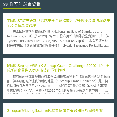
你可能還會想看
美國NIST發布更新《網路安全資源指南》提升醫療領域的網路安
全及隱私風險管理
美國國家標準暨技術研究院（National Institute of Standards and
Technology, NIST）於2022年7月21日發布更新《網路安全資源指南》（A
Cybersecurity Resource Guide, NIST SP 800-66r2 ipd）。本指南源自於
1996年美國《健康保險流通與責任法》（Health Insurance Portability and
Accountability Act, HIPAA）旨在避免未經患者同意或不知情下揭露患者之
敏感健康資料，並側重於保護由健康照護組織所建立、接收、維護或傳輸之
受保護電子健康資訊（electronic protected health information, ePHI），包
括就診紀錄、疫苗接種紀錄、處方箋、實驗室結果等患者資料之機密性、完
韓國K-Startup競賽（K-Startup Grand Challenge 2020）提供全
整性及可用性。其適用對象包含健康照護提供者（Covered Healthcare
球新創企業進入亞洲市場的重要管道
Providers）、使用電子方式傳送任何健康資料的醫療計畫（Health
對於欲前往韓國發掘商機並在亞洲擴展業務的全球企業家和新創企業而
Plans）、健康照護資料交換機構（Healthcare Clearinghouses）及為協助
言，韓國政府的所提供的新創計畫（K-Startup Grand Challenge）是一個
上述對象提供健康照護服務之業務夥伴（Business Associate）均應遵守。
相當開放且友善的平台，該計畫由中小企業和新興企業部（MSS）和國家IT
本指南最初於2005年發布並經2008年修訂（NIST SP 800-66r1
產業促進局（NIPA）主導，於2020年5月起接受全球新創企業申請。
ipd），而本次更新主要為整合其他網路安全相關指南，使本指南與《網路
該計畫為亞洲地區首次全額由政府資助的計畫，旨在支持希望進入韓國並進
安全框架》（Cybersecurity Framework, NIST SP 800-53）之控制措施等
一步開拓國際市場的外國新創企業，其申請基本條件如下： 7年內成立的全
規範保持一致性。具體更新重點包括：（1）簡要概述HIPAA安全規則；
球新創公司。 必須有明確的長期發展方向，並以在韓國定居為目標。 具有
（2）為受監管實體在ePHI風險評估與管理上提供指導；（3）確定受監管
雛形的產品或服務，且處於初始階段的新創公司。 通過申請的企業將
Groupon與LivingSocial面臨關於團購券有效期限的團體訴訟
實體可能考慮作為資訊安全計畫的一部分所實施的典型活動；（4）列出受
有為期3個月的資助計劃，並可選定的團隊成員至韓國進行交流，向該產業
監管實體在實施HIPAA安全規則之注意事項及其他可用資源，如操作模板、