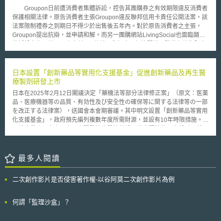
專家學習，更提供財務支持以及進入市場發展等多元化的機會，重要的是，
工具等。特別在本指南第三章風險評估與第四章風險管理提供組織處理之流
Groupon日前遭消費者集體訴訟，控告其團購券之有效期限違反消費者
透過交流學習可促進新創企業，有機會與韓國大型企業集團接觸，獲取與該
程及控制措施，包括安全管理流程、指定安全責任、員工安全、資訊近用管
保護相關法律。原告消費者主張Groupon違反聯邦信用卡責任公開法案，該
大型企業合作的可能。 韓國為使其成為亞洲新創產業中心，積極資
理、安全意識與培訓、應變計畫、評估及業務夥伴契約等。而在管理方面包
法案限制禮券之到期日不得少於出售後五年內。對於原告消費者之主張，
助、指導許多的新創企業，且陸續成立相關競賽與計畫，提供新創公司發展
括設施權限控管、工作站使用及安全、設備媒體控制；技術方面則包含近用
Groupon提出抗辯，並申請和解。而另一團購網站LivingSocial也面臨類似
的平台，例如，國土交通省舉辦”智能挑戰賽”，鼓勵企業採用創新技術解決
與審計控管、完整性、個人或實體身分驗證及傳輸安全。上述組織要求得由
的訴訟案件，並且同意支付450萬美元和解金以解決關於團購券有效期限之
該城市的需求與提高生活便利性（如：智能人行道、自駕車…等）；以及韓
政策、程序規範、業務夥伴契約、團體健康計畫所組成，以助於改善醫療領
爭議。在以上兩個案例中，核心問題均涉及，Groupon與LivingSocial所提
國創業發展研究所（KISED）透過資助與教育為新創者提供更多的發展機
域的網路安全及隱私保護風險管理。預計本指南更新將徵求公眾意見至
供之票券是否適用於聯邦和各州法律中關於禮券之規定；換言之，爭議在
會。
2022年9月21日止。
於，聯邦法律規定禮券到期日不得短於五年，而此規定是否適用於團購網站
日本設置「創新藥品等實用化支援基金」促進創新藥品及再生醫
所提供之票券，目前尚有疑義。就團購券有效期限的現狀而言，團購禮券上
療製劑研發上市
通常會標示兩個有效日期，其一為支付價格(市價)，另一個是推廣價格(促銷
日本在2025年2月12日閣議決定「藥機法等部分法律修正案」（原文：医薬
價)，前者係指消費者在此交易中原本所應支出之費用，後者則指折扣價
品、医療機器等の品質、有効性及び安全性の確保等に関する法律等の一部
格。舉例而言，消費者購買25美元的團購券後，得前往義式餐廳享有價值
を改正する法律案），送國會本會期審議。其中明文設置「創新藥品等實用
50美元的餐點，而若是團購券折扣到期後，消費者仍得以團購券換取市價
化支援基金」，政府預先編列複數年度所需財源，並設有10年時限措施。此
25美元的餐點，但無折扣。
項基金業務預定由國立研究開發法人醫藥基盤、健康暨營養研究所（下稱研
究所）負責實施，追加創新藥品等實用化支援事業為研究所新業務，並明定
至令和18年（2036年）3月31日為止實施，說明如下： (1)為了「創新藥品
及再生醫療製劑」（下稱創新藥品等）之實用化，整備研發所必要之具規模
最多人閱讀
的設施及設備，並提供從事於創新藥品等實用化之人得以共同使用，以增加
創新藥品等實用化之交流與合作之機會，對於從事此等業務以及其他提供必
二次創作影片是否侵害著作權-以谷阿莫二次創作影片為例
要支援之事業者（下稱創新藥品等實用化支援事業者），由研究所提供其必
要資金及其他支援。 (2)創新藥品等實用化支援事業者欲從事前述支援事
業，向厚生勞動大臣提出申請書取得認定。 該基金由政府與製藥企業等共
何謂「監理沙盒」？
同出資設立，以強化「製藥新創得以創造出創新藥品等之製藥基盤及基礎設
施」為目標，對於實施創新藥品等新創進行支援之「創新藥品生態系園區之