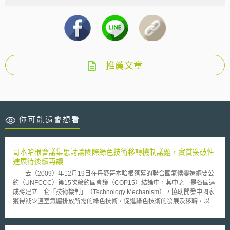
推薦文章
你可能還會想看
哥本哈根會議集思討論國際綠色技術移轉機制議題，實質突破性
進展待後續再議
去（2009）年12月19日在丹麥哥本哈根落幕的聯合國氣候變遷綱要公
約（UNFCCC）第15次締約國會議（COP15）結論中，其中之一是各國達
成將建立一套「技術機制」（Technology Mechanism），協助開發中國家
獲得減少溫室氣體排放所需的綠色技術，促進綠色技術的發展及移轉，以作
為實現減量及調適的支援措施，而這項機制將依據各國的環境條件及需求優
先性分別進行。此外，會議並通過採納印度提出建構「氣候創新中心」網絡
（Network of Climate Innovation Centers）之提議；不過整體而言，與其