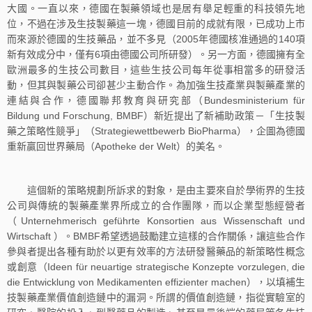
大國。一直以來，德國在製藥領域也是居有舉足輕重的科技領先地
位，不過在涉及生技製藥這一塊，德國目前的成就有限，已成功上市
而來源於德國的生技藥品，並不多見（2005年德國核准通過的140項
新有效成分中，僅有6項由德國公司所研發）。另一方面，德國擁有全
歐洲最多的生技公司數目，這些生技公司每年從事相當多的研發活
動，但其與製藥公司卻甚少主動合作。為加強生技產業與製藥產業的
連結與合作，德國聯邦教育與研究部（Bundesministerium für
Bildung und Forschung, BMBF）新近提出了新補助政策－「生技製
藥之策略性競爭」（Strategiewettbewerb BioPharma），企圖為德國
重新贏回世界藥局（Apotheke der Welt）的美名。
這個新的策略規劃所訴求的對象，是由主要來自於學術界的生技
公司與傳統的製藥產業界所成立的合作團隊，而以企業型態經營者
（Unternehmerisch geführte Konsortien aus Wissenschaft und
Wirtschaft ）。BMBF希望透過鼓勵建立這樣的合作關係，讓這些合作
參與者提出各種有助於以更有效率的方法研發醫藥品的新策略性概念
或創意（Ideen für neuartige strategische Konzepte vorzulegen, die
die Entwicklung von Medikamenten effizienter machen），以填補生
技製藥產業價值創造鏈中的漏洞。所謂的價值創造鏈，指從實驗室的