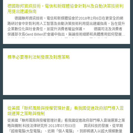
他氣候變遷議題一樣，建構國際綠色技術移轉機制之進展並不如預期。
德國聯邦資訊技術，電信和新媒體協會針對AI及自動決策技術利
國際間有關促進綠色技術移轉之討論，在UNFCCC第4條即有明文規
用提出建議指南
定，不過這項議題直到2007年召開的COP13會議所宣布的「峇里島行動計
德國聯邦資訊技術，電信和新媒體協會於2018年2月6日在更安全的網
畫」（Bali Action Plan）中，與減緩、調適、資金投資並列為後京都機制的
路研討會中針對利用人工智慧及自動決策技術利用提出建議指南，旨在提升
四大主軸後，才獲得廣泛重視。而2008年召開的COP14會議中更進一步提
企業數位化與社會責任，並提升消費者權益保護。 德國司法及消費者
出了「波茲南技術移轉策略方案」（Poznan Strategic Programme on
保護部次長Gerd Billen於會議中指出，無論技術細節和具體應用如何發展，
Technology Transfer），由已開發國家透過適當的智慧財產權管理，提供
法律和消費者保護政策應確保人工智慧安全性，且不因此受歧視，以及盡可
開發中國家必要的綠色技術，以達成減緩的目標，當中包括技術需求及評
能確保技術利用透明度。而隨著人工智慧的發展，應設法解決使用人工智慧
估、技術資訊、有利環境、能力建構及技術移轉機制等具體作法。 在
產生的法律問題。 例如，如何在製造商，供應商和消費者之間公平分
促進綠色技術擴散的大方向下，各國及國際組織也在今年陸續提出不同的倡
配責任歸屬問題？在家庭，物流和手術室等領域已有越來越多具備自我學習
標準必要專利法制發展及對應策略
議，並聚焦到智慧財產權上。諸如作為開發中國家代表的中國、印度及巴西
的機器人被應用，相關權利是否會有所不同？如果機器出現不明原因故障，
即紛紛呼籲應仿效在緊急情況下對部分藥品專利之強制授權作法，使開發中
會發生什麼情況及如何處置？當機器透過在製造時尚未完全預定的環境感官
國家得以免費使用對環境有益技術之專利；歐洲專利局、聯合國環境規劃署
認知做出具體決定時，該自動行為所生效力為何？ 本份指南則提出六項建
以及貿易暨永續發展國際中心三個組織也展開如何使專利制度能更加促進綠
議： 促進企業內部及外部訂定相關準則 提升產品及服務透明度 使用相關技
色技術之創新及擴散的研究工作。不過由於已開發國家擔心如此喪失龐大的
術應為全體利益著想 決策系統的可靠性仍取決資料的準確性。 重視並解決
商業利益，並減損創新研發的誘因，因此多採取保留態度。兩大陣營分歧的
解決機器偏差問題 在特別需要負責的決策過程，應設計成由責任主體保留
立場在哥本哈根會議中未能突破，而僅停留在過往共識的重申，也使得國際
最終的決策權力，直到AI的控制品質已達到或高於所有參與者水平。
綠色技術移轉議題將留待2010年6月的波昂會議以及12月的墨西哥會議中持
續再議。
從美國「聯邦風險與授權管理計畫」看我國促進政府部門導入雲
端運算之策略與機制
從美國「聯邦風險與授權管理計畫」看我國促進政府部門導入雲端運算之策
略與機制 科技法律研究所 2013年07月03日 資訊科技的發展，從早期
「超級電腦/大型電腦」、近期「個人電腦」，到即將邁入以超大規模數量