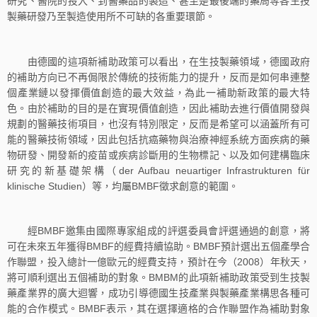
研究、醫院的投入、到醫藥品的製造、甚至是最後端的藥局等各生技
製藥研發乃至製造使用所不可缺的各重要環節。
由德國的這項新補助政策可以看出，在生技製藥領域，德國政府
的補助方向已不再侷限於傳統的技術能力的提升，反而是如何串連整
個產業鏈以發揮價值創造的最大效益，為此一補助新政策的最大特
色。由於補助的目的是在實現價值創造，因此補助去進行價值開發與
規劃的醫藥技術項目，也沒有特別限定，反而是希望可以涵蓋所有可
能的醫藥技術領域，因此包括抗癌藥物與治療神經系統方面疾病的藥
物研發、開發新的疫苗或疾病診斷用的生物標記、以及如何建構臨床
研究的新基礎架構（der Aufbau neuartiger Infrastrukturen für
klinische Studien）等，均屬BMBF徵求創意的範圍。
經BMBF邀集由國際專家組成的評選委員會評選通過的創意，將
可在未來五年獲得BMBF的經費持續協助。BMBF預計選出五個產學合
作聯盟，投入總計一億歐元的經費支持，預計在今（2008）年秋天，
將可順利選出五個補助的對象。BMBM的此項新補助政策受到生技製
藥產業界的廣大迴響，成功引導德國生技產業與製藥產業構思各種可
能的合作模式。BMBF表示，其在選擇適格的合作聯盟作為補助對象