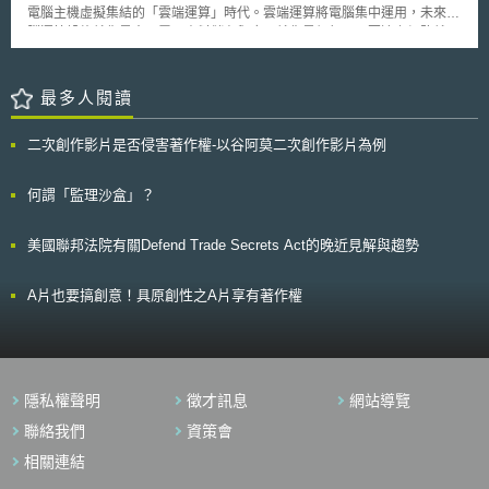
電腦主機虛擬集結的「雲端運算」時代。雲端運算將電腦集中運用，未來電
腦運算設施就像是水、電；資料儲存與應用就像是銀行，只要連上網路就可
以使用，不必各自投資發展。因此，「雲端運算」未來將成為每個國家的重
要基礎建設。 將雲端運算列為重要的產業發展重心，已是各國的趨
勢，而運用雲端運算所帶來的效益，如節省經費、提升效率等，亦為普遍地
最多人閱讀
承認，再加上公部門相較於民間，其擁有較多的經費及資源來進行雲端運算
的導入，而藉由公部門導入雲端運算，可以帶動雲端運算產業的發展以及雲
二次創作影片是否侵害著作權-以谷阿莫二次創作影片為例
端運算應用的普及化。因此，各國均皆致力於促進公部門導入雲端運算。
然而，在雲端運算帶來龐大經濟效益的同時，伴隨而來的，是新的資訊
管理議題，雲端安全防護聯盟（Cloud Security Alliance, CSA）提出了雲端
何謂「監理沙盒」？
運算可能遭遇的九大安全威脅 ： 一、資料外洩（Data Breaches） 二、資
料遺失（Data Loss） 三、帳號被駭（Account Hijacking） 四、不安全的
美國聯邦法院有關Defend Trade Secrets Act的晚近見解與趨勢
APIs程式（Insecure APIs） 五、拒絕服務（Denial of Service） 六、惡意
的內部人員（Malicious Insiders） 七、濫用雲端服務（Abuse of Cloud
Services） 八、審慎評鑑不足（Insufficient Due Diligence） 九、共享環境
A片也要搞創意！具原創性之A片享有著作權
議題（Shared Technology Issues） 面對前述的安全威脅，政府部門
在考量導入雲端服務時，首先面對的就是要探討如何在導入雲端運算後仍能
維持資訊安全的強度，以及政府部門要從何尋找符合其需求的業者。 壹、
事件摘要 美國政府在2010年12月發表了25項聯邦IT轉型重點政策，其
中一項核心的政策便是「雲優先政策」（cloud first policy）。根據「雲優
隱私權聲明
徵才訊息
網站導覽
先政策」，聯邦機構必須在三個月內找出三項轉移到雲端的政府服務，並且
要在一年內導入其中一項。 然而，此種新型態的雲端運算服務為聯邦
聯絡我們
資策會
機構帶來資安管理的新挑戰，傳統由各機關分頭洽談所導入資訊系統與應用
相關連結
規格之方法，並實施個別的資訊安全需求與政策的作法，對服務商而言，其
所提供的相同服務，在各機關導入時，卻必須將受各個機關的審查，造成各