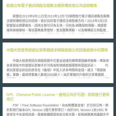
歐盟公布電子通訊網路及服務法規架構檢視公共諮詢報告
歐盟在2015年9月11日至2015年12月7日期間進行電子通訊網路及服務
法規架構檢視公共諮詢，檢討目前電子通訊法規發展方向。2016年3月3日
歐盟提出摘要報告，諮詢主題可分為五項，分別為:網路接取規範、頻譜管
理與無線連結、電信服務產業管制、普及服務規範、以及機構設立與監理
等。在此次公共諮詢當中，可歸納出幾項發展趨勢，包括: 一、基於消費者
或市場需求，網路已成為促進數位社會、經濟發展之主要方式。 二、網路
連線品質待改善。多數認為應支持基礎建設來因應未來廣泛的需求。 三、
多數認為目前法規架構無法促進內部市場發展，未來應朝向電信市場自由化
中國大陸首例遊戲玩家集體請求網路遊戲公司回復遊戲中的團隊
方向進行，特別是基於使用者利益以及市場競爭考量。 四、頻譜管理部
分，無線寬頻網路固然重要，但未來仍應朝向促進新行動通訊技術發展，如
中國大陸首例因在網絡遊戲中花重金組建的團隊遭遇離奇解散，導致來
5G技術等。 五、未來對於頻譜的規劃與應用應更具彈性，且進行技術領域
自多個省市的遊戲玩家聯手於河南省對網絡遊戲運營商提起訴訟。 代
調和。 六、許多會員國因應科技技術的進步更新電信法規，透過促進下世
表玩家提出訴訟的原告在《魔域》中投入許多時間與金錢，建立「情誼無
代基礎建設投資以及其他方式，未來希望能使電信法規更具有彈性與簡化。
痕」軍團，最高時軍團人數達2000餘人。由於軍團的升級和日常維護開支
七、未來將著重考量長期投資研發帶來的效益。 八、消費者希望未來能重
需要眾玩家共同出力出錢，「情誼無痕」被無故被解散所影響的玩家人數眾
視服務競爭，而非僅強調基礎建設。且針對基礎建設本身，亦應重視基礎建
多。 被告網龍公司主張遊戲帳號註冊時所輸入的身份證並非原告本
設投資的成本分擔。 九、重新思考普及服務，亦即給予會員國更多的彈性
人、服務器電腦記錄顯示有人登錄「落花有意」帳號並將「情誼無痕」軍團
來決定如何進行資金補助與履行服務。 十、消費者組織立場認為需要進行
解散，由此可推斷該帳號曾有兩人以上使用，故不能排除該帳號曾借與朋友
GPL（General Public License，通用公共許可證）即將進行更新
產業管制，以及設定使用者保護規範，而基於電信事業立場，特別是在服務
使用或被他人盜號使用而將軍團解散。 每法官與原被告雙方進行調
修訂
部分，則需要整合性規範。部分也認為電信法規亦適用於相同性質之服務，
解，因雙方意見分歧，最終未達成調解協議。玩家表示如果網龍公司不能給
例如OTT。 十一、多數認為，歐盟層級的管制機構應該重新檢視，以協助未
FSF（ Free Software Foundation，自由軟體基金會）於日前公佈，將
予合理的答覆，他們將聯合分佈在全國各地的其他玩家陸續不斷地起訴網龍
來法規的修正。
針對現行版本GPL Version 2進行更新修訂。由於GPL Version 2自1991 年
公司。
使用至今未曾修改過，隨著軟體開發技術日新月異，新興網路應用議題亦不