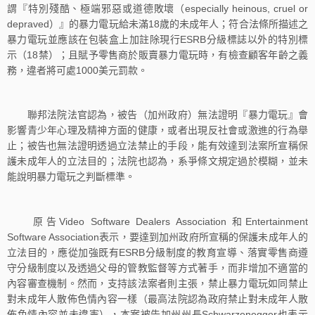
謂『特別殘酷、極端邪惡或道德敗壞（especially heinous, cruel or
depraved）』的暴力電玩給未滿18歲的未成年人；符合法條所描述之
暴力電玩並應該在包裝盒上加註除現行ESRB分級標誌以外的特別標
示（18禁）；且賦予零售商於販賣暴力電玩時，有檢查顧客年齡之義
務，違者將可處1000美元罰款。
聯邦法院法官認為，被告（加州政府）無法證明『暴力電玩』會
影響青少年心理及精神方面的健康，或者出現反社會或激進的行為舉
止；被告也無法證明透過立法禁止的手段，能有效達到法案所宣稱保
護未成年人的立法目的；法院也認為，系爭條文規定過於模糊，並未
能說明暴力電玩之判斷標準。
原告Video Software Dealers Association 和Entertainment
Software Association表示，要達到加州政府所宣稱的保護未成年人的
立法目的，應從加強既有ESRB分級制度的教育宣導、落實零售商遵
守分級制度以及透過父母的管教監督等方式著手，而非增加不適當的
內容審查機制。然而，支持該法案者則主張，禁止暴力電玩如同禁止
對未成年人散佈色情內容一樣（最高法院認為政府禁止對未成年人散
佈色情內容並未違憲），本案被告加州州長Schwarzenegger也表示