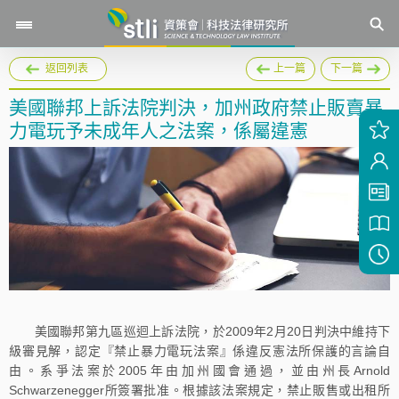
返回列表
上一篇
下一篇
美國聯邦上訴法院判決，加州政府禁止販賣暴
力電玩予未成年人之法案，係屬違憲
美國聯邦第九區巡迴上訴法院，於2009年2月20日判決中維持下
級審見解，認定『禁止暴力電玩法案』係違反憲法所保護的言論自
由。系爭法案於2005年由加州國會通過，並由州長Arnold
Schwarzenegger所簽署批准。根據該法案規定，禁止販售或出租所