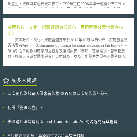
斷產生，故確時有必要更新修訂。FSF預定在2006年第一週會公布GPL v3
草案，詳細說明每一條條文修改的原因及影響，並提供予IT產業、軟體使用
者、以及和GPL v3有利害關係的各界人士，共同彙集多方的意見，以期獲
得更廣大的效益。 然改寫GPL v3實屬不易。GPL是世界性的授權條
款，但現今世界各國的著作權法與專利法等相關法令規範不一，再加上新興
英國數位、文化、媒體暨體育部公布「家用智慧裝置消費者指
的網路應用技術與模式，GPL v3新規範應儘可能將上述要項考量納入增
引」
訂，以避免引發爭議；若是相關爭議順利解決的話，預料2007年年初就可
英國數位、文化、媒體暨體育部於2018年10月14日公布「家用智慧裝
將GPL v3擬訂完成。
置消費者指引」（Consumer guidance for smart devices in the home）。
該指引之目的係因應家用之智慧及聯網設備（例如：智慧電視、音樂播放
器、聯網玩具或智慧廚房等）日益普及，以及可能發生之侵害消費者個人資
料之風險。 本指引提出以下方向，供消費者參考： 一. 智慧裝置之設定
(一) 應閱讀與遵循智慧設備之設定指示。 (二) 確認設備指示是否要
求使用者須至製造商網站設定帳號。 (三) 若所設備預設之密碼過於簡單
(例如，0000)，則應更換成較複雜之密碼。 二. 帳號管理 (一) 確保密
最多人閱讀
碼複雜性。 (二) 若設備提供雙重驗證功能，消費者應使用之。 (三)
特定產品可能提供遠端存取功能，消費者應於不再家時考慮將該功能關閉。
二次創作影片是否侵害著作權-以谷阿莫二次創作影片為例
三. 持續更新應用軟體與Apps (一) 消費者應檢查其設備是否可設定自
動更新。 (二) 應安裝最新版本的軟體與Apps。 四. 若接到資安事件
之通知，應採取行動 (一) 於接到資安事件通知後，應訪問製造商網站以
何謂「監理沙盒」？
確認其是否提供後續因應措施等資訊。 (二) 定時確認國家安全網路中心
以及資訊保護委員會辦公室網站是否公布相關網路安全指引。
美國聯邦法院有關Defend Trade Secrets Act的晚近見解與趨勢
A片也要搞創意！具原創性之A片享有著作權