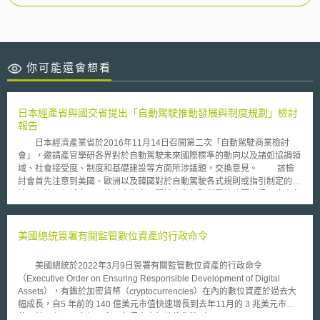
你可能還會想看
日本經產省與國交省提出「自動駕駛推動發展與制度規劃」檢討
報告
日本經濟產業省於2016年11月14日召開第二次「自動駕駛商業檢討
會」，邀請產官學研各界對於自動駕駛未來國際標準的動向以及諸如協調領
域、社會接受度、制度和基礎建設等方面所涉議題，交換意見。 該檢
討會首先注意到美國、歐洲以及韓國對於自動駕駛各式規則或指引制定的討
論。在協調領域方面，檢討會指出：關於自動駕駛所需的地圖資訊，應由各
汽車製造商協調，透過合作機制或規範來確保資訊與資金提供的公平性。
社會接受度方面，檢討會則提出建議考量是否需要針對不擅駕駛的高齡
者或初學者，提供有效系統的必要性。在制度與基礎建設方面，檢討會則指
美國總統簽署有關監管數位資產的行政命令
出：以現狀而言，自動駕駛服務的商業永續性仍不明朗，必須持續進行實證
試驗。 此外，為減少交通事故與因應少子化，與汽車的ICT革命等議
美國總統於2022年3月9日簽署有關監管數位資產的行政命令
題，由國土交通省於同年11月25日設立「自動駕駛戰略本部」（自動運転
（Executive Order on Ensuring Responsible Development of Digital
戦略本部），並於12月9日召開第一次會議。 該次會議討論的範圍包
Assets），有鑑於加密貨幣（cryptocurrencies）在內的數位資產於過去大
括：為實現無人駕駛的環境整備、自動駕駛技術的研發、普及與促進，以及
幅成長，自5 年前的 140 億美元市值快速增長到去年11月的 3 兆美元市
為實現自動駕駛的實證與社會試驗。 會議結論則由國土交通大臣指示
值，並且有100 多個國家正在探索央行數位貨幣（Central Bank Digital