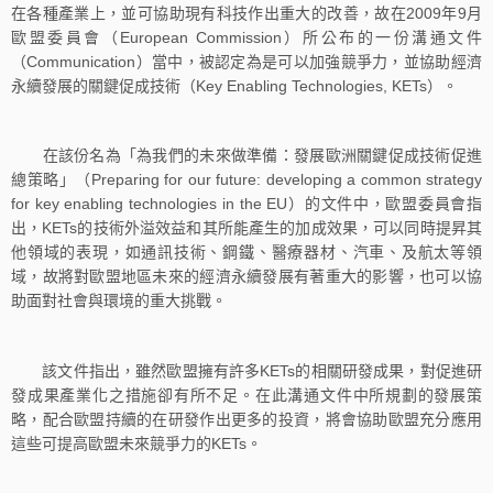
在各種產業上，並可協助現有科技作出重大的改善，故在2009年9月
歐盟委員會（European Commission）所公布的一份溝通文件
（Communication）當中，被認定為是可以加強競爭力，並協助經濟
永續發展的關鍵促成技術（Key Enabling Technologies, KETs）。
在該份名為「為我們的未來做準備：發展歐洲關鍵促成技術促進
總策略」（Preparing for our future: developing a common strategy
for key enabling technologies in the EU）的文件中，歐盟委員會指
出，KETs的技術外溢效益和其所能產生的加成效果，可以同時提昇其
他領域的表現，如通訊技術、鋼鐵、醫療器材、汽車、及航太等領
域，故將對歐盟地區未來的經濟永續發展有著重大的影響，也可以協
助面對社會與環境的重大挑戰。
該文件指出，雖然歐盟擁有許多KETs的相關研發成果，對促進研
發成果產業化之措施卻有所不足。在此溝通文件中所規劃的發展策
略，配合歐盟持續的在研發作出更多的投資，將會協助歐盟充分應用
這些可提高歐盟未來競爭力的KETs。