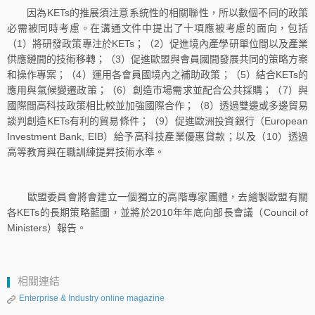
因為KETs的推展須注意系統性的相關聯性，所以數個不同的政策
必需被同時考慮。在溝通文件中提出了十項應被考慮的面向，包括
（1）將研發政策專注於KETs；（2）促進境內產學研單位間以及產業
供應鏈間的技術移轉；（3）促進歐盟與會員國間發展共同的策略方案
和操作專案；（4）運用各會員國境內之補助政策；（5）結合KETs的
應用與氣候變遷政策；（6）創造市場需求並配合公共採購；（7）與
國際間高科技政策相比較並加強國際合作；（8）透過雙邊或多邊貿易
談判創造KETs有利的貿易條件；（9）促進歐洲投資銀行（European
Investment Bank, EIB）給予高科技產業優惠貸款；以及（10）透過
高等教育與在職訓練提昇技術水準。
歐盟委員會將會建立一個獨立的高階專家團體，去繪製歐盟有關
各KETs的長期策略藍圖，並將於2010年年底向部長會議（Council of
Ministers）報告。
相關連結
Enterprise & Industry online magazine