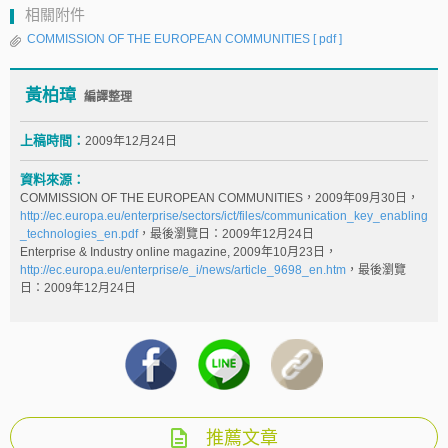
相關附件
COMMISSION OF THE EUROPEAN COMMUNITIES
[ pdf ]
黃柏璋
編譯整理
上稿時間：
2009年12月24日
資料來源：
COMMISSION OF THE EUROPEAN COMMUNITIES，2009年09月30日，
http://ec.europa.eu/enterprise/sectors/ict/files/communication_key_enabling
_technologies_en.pdf
，最後瀏覽日：2009年12月24日
Enterprise & Industry online magazine, 2009年10月23日，
http://ec.europa.eu/enterprise/e_i/news/article_9698_en.htm
，最後瀏覽
日：2009年12月24日
推薦文章