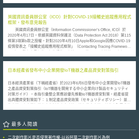
針對「車輛的技術基準」、「年長者事故對策」、「事故發生時的賠償規
Currency, CBDC）。為使美國政府有整體性的政策以應對加密貨幣市場的
則」、「大卡車列隊行走」、「非平地道路間以車站為據點的自動駕駛服
風險與數位資產及其基礎技術的潛在利益，該行政命令以消費者與投資者保
務」等議題速成立工作小組。
護、金融穩定、打擊非法融資、增進美國競爭力、普惠金融、負責任的創新
英國資訊委員辦公室（ICO）針對COVID-19接觸史追蹤應用程式
為六大關鍵優先事項。 為實現關鍵優先事項，行政命令中所採取的具
框架，發布意見報告
體措施包含：（1）政府機關應合作來保護美國消費者與企業，以因應不斷
英國資訊委員辦公室（Information Commissioner’s Office, ICO）於
成長的數位資產產業與金融市場變化； （2）鼓勵金融監管機構識別與降低
2020年4月17日，依據英國資料保護法（Data Protection Act 2018）第115
數位資產可能帶來的系統性金融風險，制定適當的政策建議以解決監管漏
條第3項第b款之授權，針對2020年4月10日Apple和Google因應COVID-19
洞；（3）與盟友合作打擊非法金融與國安風險，減輕非法使用數位資產所
疫情發表之「接觸史追蹤應用程式框架」（Contacting Tracing Framework,
帶來非法金融與國家安全風險；（4）運用數位資產的技術，促進美國在技
CTF），發布意見報告。報告認為，由於CTF具備以下三大特性：（1）不
術與經濟競爭力上保持領先地位；（5）支持技術創新並確保負責任地開發
會在裝置間交換個人資料，如帳戶資訊或使用者名稱；（2）配對過程僅在
與使用，同時優先考慮隱私、安全、打擊非法利用等面向；（6）鼓勵聯準
裝置本身進行，並不會有如應用程式伺服器之第三方介入；（3）不需要地
會研究CBDC，評估所需的技術基礎設施與容量需求。
理位置資訊就能順利運作，因此符合英國資料保護法第57條有關「透過設計
日本經產省發布中小企業開發IoT機器之產品資安對策指引
並作為預設以保護個人資料」（Data protection by design and default）之
規定。 縱然CTF符合英國資料保護法之規定，英國資訊委員辦公室仍於
日本經濟產業省（下稱經產省）於2023年6月6日發布中小企業開發IoT機器
報告中指出：「未來軟體開發商若於接觸史追蹤應用程式中使用CTF技術，
之產品資安對策指引（IoT機器を開発する中小企業向け製品セキュリティ
該應用程式於處理使用者之個人資料時，仍應隨時符合英國資料保護法關於
対策ガイド），本指引彙整企業應該優先推動IoT機器資安對策，經產省提
透過設計並作為預設以保護個人資料之規定。」COVID-19疫情席捲全球，
出具體資安對策如下： 1.制定產品資安政策（セキュリティポリシー）並廣
如何於「掌握感染者接觸史以預防疫情擴散」與「保障個人資料及隱私」間
為宣導：由企業經營者率先制定資安政策，進行教育宣導，並依實際需求修
取得平衡，實為各國政府需考量之重要議題。我國人工智慧實驗室於2020
正調整。 2.建立適當的資安政策體制：確立實施資安政策必要之人員及組
年4月開發之「社交距離App」，便是使用類似Apple和Google之CTF技
織，明確其職務及責任。 3.指定IoT機器應遵守之資安事項，並預測風險：
術。此份英國資訊委員辦公室意見報告，等於針對社交距離App是否侵害隱
決定IoT機器的預設使用者及使用案例，並於釐清使用者需求後，指定IoT機
最多人閱讀
私權益，提供相當解答與指引。
器應遵守之資安事項，預測衍生風險。 4.考量IoT機器應遵守之資安事項及
預測風險，進行設計與開發：以預設IoT機器應遵守之資安事項衍生風險為
二次創作影片是否侵害著作權-以谷阿莫二次創作影片為例
基礎，從設計與開發階段開始採取風險對策。 5.檢測是否符合資安相關要