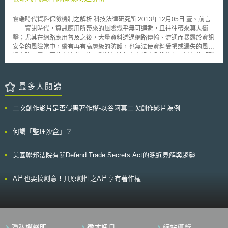
質與公平性，並備置使用者說明、提供上市後支援。 (二)部署者：負責建立
Amazon和第三方賣家的標準協議中，是否允許Amazon分析賣家的買賣統
組織內部治理平台，辦理部署前測試驗證、員工訓練與不良事件因應，並建
計資料？以及第三方賣家使用「黃金購物車」（Buy Box）的機制為何？
雲端時代資料保險機制之解析 科技法律研究所 2013年12月05日 壹、前言
立病人溝通流程；且導入 AI 後病人之照護成果應維持或優於未導入時之水
歐盟執委會調查說明，Amazon作為平台，可以大量使用第三方賣家資
資訊時代，資訊應用所帶來的風險幾乎無可迴避，且往往帶來莫大衝
準。 (三)使用者：應就 AI 輸入與輸出資料維持專業判斷與查證，並於 AI 異
料，例如訂購及發貨數量、賣家收入、報價次數、物流資料、賣家表現評
擊；尤其在網路應用普及之後，大量資料透過網路傳輸、流通而暴露於資訊
常時啟動應變措施，以確保病人安全。 二、建立以風險為本之評估架構，
價、消費者索賠資訊等。然而相關統計數字及資料進入Amazon業務自動化
安全的風險當中，縱有再有高層級的防護，也無法使資料受損或漏失的風險
強制要求人為監督 針對直接或間接影響病人照護成果之「臨床」與「臨床
系統，使Amazon零售業務可以大量使用上述非公開資料，以調整自身產品
機率降至零，因此有論者以為，對於無法藉由資訊安全措施加以避免的「殘
作業」情境，指引強制規定所有 AI 之使用均須具備人為監督（human
零售報價和業務決策，降低自身作為零售商的市場競爭風險。 此外，
餘風險」（Residual Risk），應由「保險機制」予以移轉。本研究特探討
oversight），AI 僅為輔助工具，不得取代專業判斷；並依人為介入程度與
歐盟執委會認為，Amazon的「黃金購物車」和「Prime label」機制，使平
本議題，以呼應目前日益進展的保險產品發展趨勢。 此類的保險機
風險高低，將風險類別區分為三類[3]： (一)人在迴路中（human-in-the-
台上的第三方賣家必須選擇使用Amazon物流、倉儲和售後服務
制，一般稱為資料保險，專門填補網路應用所造成的風險，諸如網路安全
最多人閱讀
loop）：人類保有完全控制權，無人類指令即無法執行決策，屬輕至中度風
（Fulfillment by Amazon, FBA），才能取得平台的「黃金購物車」和
（Network security）之欠缺所造成的損失，或者隱私（Privacy）被害所造
險。 (二)人在迴路上（human-over-the-loop）：人類處於監測角色，遇異
「Prime label」標章，才可能增加產品搜尋曝光度、交易成功率，進而提高
成的損失。依據產業觀察者意見，此類保險產品的市場正有逐漸擴張的趨
常時接管控制，屬中至重度風險。 (三)人在迴路外（human-out-of-the-
銷售量（據統計，Amazon平台超過八成之交易是透過黃金購物車完成）。
二次創作影片是否侵害著作權-以谷阿莫二次創作影片為例
勢，尤其是對於健康照護服務（Health care）以及中小型的業者而言，此
loop）：無人為介入；指引明文禁止部署於無人監督下獨立作成臨床決策之
因此導致消費者大多選擇購買曝光度高、也就是使用Amazon物流的賣家，
類保險對於風險管理服務可以發揮長足的作用，其能夠填補資料被害的通知
AI 系統，屬重度風險。 三、導入全產品生命週期（TPLC）管理 AIHGle 2.0
形成賣家之間的不公平競爭。歐盟執委會後續將啟動第二輪調查，且未言明
成本、信用監控以及加強資料防護的成本[1]。 本文以雲端運算應用的
何謂「監理沙盒」？
指引要求開發者以全面而整合之策略管理 AI 解決方案，自初期之規劃、設
結束調查時間。
興起為背景，觀察相應保險機制的演進及發展；以及其對於產業發展而言，
計與開發，歷經模型評估、上市後監測與維護，甚至是生命週期終止之除役
為何被視為不可或缺的配套機制，進一步檢視我國推動資料保險的可行性與
階段，都有不同角色區分的全程嚴謹之風險評估、軟體驗證與可追溯性要求
美國聯邦法院有關Defend Trade Secrets Act的晚近見解與趨勢
條件。 貳、資料保險機制的發展 一、資料保險的種類 用來填補資料受
[4]。 四、具體化七大倫理原則之落實方式 指引結合醫學倫理與 AI 治理，揭
害之損害的保險，一般被稱為「資料保險」，尚可見以「網路保險」或「隱
示七項倫理原則：安全、公平、透明、可解釋、穩健、資安與資料保護，以
私保險」稱之。與其直接定義何謂「資料保險」，不如分析此保險的涵蓋範
及 AI 與人類價值或目標之對齊。其特色在於不僅列出原則，更分就開發
A片也要搞創意！具原創性之A片享有著作權
圍。此類保險早在十幾年前出現，當時其保險範圍，是填補資料被害所引發
者、部署者與使用者給出具體之操作化範例；以「公平」原則為例，開發者
的損害賠償責任[2]。 財產保險可分成兩大類型，一類是一般的財產損
須使用具代表性資料，部署者須監測非預期偏誤，使用者則須運用臨床判斷
害，即保險事故發生導致被保險人的財產減損或喪失，承保此類財產損失之
以減緩偏誤[5]。 五、針對新興技術與應用提出具體對策 因應 AI 能力快速演
保險，即英美法系所稱之「第一方保險」（First-party coverage）。另一類
進，指引就三大新興發展領域分別提出風險減緩策略。包括：具持續學習能
則是責任保險，即保險事故發生導致被保險人應負擔法律上責任或契約上損
力之 AI，提醒防範「模型漂移」（model drift，即效能隨時間衰退）及資料
隱私權聲明
徵才訊息
網站導覽