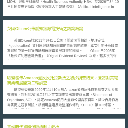
MOH）與衛生科學局（Health Sciences Authority, HSA）於2026年3月10
日共同發布更新版《醫療照護人工智慧指引》（Artificial Intelligence in
Healthcare Guidelines Version 2.0，以下簡稱AIHGle 2.0）[1]。延續2021
年初版架構，以病人安全與強化信任為主軸，就人工智慧，特別是機器學
習、深度學習及生成式人工智慧，在醫療場域之開發、部署與使用，分別課
予開發者、部署者及使用者之責任，並以全生命週期治理一以貫之，期使創
英國Ofcom公佈感知無線電技術之諮詢結論
新與信任並行。 AIHGle 2.0 係 MOH 與 HSA 共同更新之指引，定位為非強
制性之最佳實務建議，做為《健康照護服務法》（Healthcare Services Act
英國Ofcom於2011年9月1日公佈了關於閒置頻譜、地理定位
2020, HCSA）、規範醫療器材之《健康產品法》（Health Products Act
（geolocation）資料庫與感知無線電的最新諮詢結論，本次行動使英國成
2007, HPA）、《個人資料保護法》（PDPA），以及資通訊媒體發展局
為歐盟中第一個宣佈感知無線電發展計畫的國家。 Ofcom自2005年
（IMDA）之人工智慧治理模範框架等相關法令規範或政策的補充。 貳、重
「數位紅利審查報告書」（Digital Dividend Review）以來，藉多次的聲明
點說明 該指引將醫療 AI 之利害關係人明確區分為：開發者
與諮詢確立數位紅利閒置頻譜使用的三大方向： 其一，將用於enhanced
（Developers），即開發、整合或維護醫療 AI 解決方案者；部署者
Wi-Fi，相較於當前使用2.4G的Wi-Fi技術，透過原本無線電視所使用的低頻
（Deployers），指受 HCSA 規範並導入 AI 以強化照護服務之醫療機構；
段（介於470至790MHz間）特性，可使新技術的涵蓋範圍更廣、建築穿透
使用者（Users），即實際操作 AI 之醫事人員分別有專章規範。於適用範圍
力更強。 其二，透過無線傳輸連結大城市與鄉村地區，以建置鄉村地區之
歐盟發佈Amazon違反反托拉斯法之初步調查結果，並將對其電
上，AIHGle 2.0 雖廣泛適用於各類 AI，惟聚焦於風險較高之機器學習與深
寬頻網路。 其三、用以智慧聯網（Machine-to-Machine
商業務展開第二輪調查
度學習複雜系統，生成式人工智慧則歸屬於其中一環。指引並將醫療場域 AI
Communications，或譯為物聯網）。 由於相關議題在歐盟仍屬初始階
使用情境三分為臨床（Clinical）、臨床作業（Clinical-Ops）與作業
歐盟執委會於2020年11月10日對Amazon發佈反托拉斯調查之初步調
段，Ofcom決定先行發展國內和諧使用設備之標準，待歐盟確立標準後，再
（Ops），明定其聚焦於對病人照護結果有直接或間接影響之前二者；至純
查結果，針對其2019年7月之首次調查提出調查意見書（Statement of
調整規管與之一致。 有意願經營資料庫之第三方，皆須向Ofcom申請其
屬作業性質者，則回歸 IMDA 跨產業之治理框架辦理。 一、釐清三大利害
Objections, SO），認定Amazon使用大量非公開賣家資料，減少自身作為
管理、或交由可信任機構管理之網站的清單，以供感知無線電設備選擇，導
關係人之分工與權責 該指引明確將醫療 AI 之參與者區分為開發者、部署者
零售商之競爭風險，相關可能違反歐盟運作條約（TFEU）第102條禁止濫
入資料庫供應商之競爭。Ofcom將與複數之資料庫供應商簽訂契約或管制協
與使用者三類，並就各方於系統生命週期中之責任分別訂定[2]。同時，其建
用市場主導地位。 歐盟於2019年7月17日對Amazon展開首次反托拉斯
議；至於申請者的最低條件、契約內容與申請費用，仍待定義與諮詢
議以服務水準協議（SLA）固化開發者與部署者間之權責，及標準作業程序
調查。Amazon作為平台，具有雙重身分，第一個身分是作為零售商，在網
Ofcom預計於2013年正式使用該技術；此外，依據科技進展，亦考慮回收
（SOP）明定使用者責任： (一)開發者：負責法規遵循，以全產品生命週期
站上銷售商品；第二個身分是作為平台商，提供第三方賣家銷售商品的市
FM廣播頻段發展感知無線電。
（Total Product Lifecycle, TPLC）方法管理解決方案，確保訓練資料之品
場。因此歐盟認為Amazon在平台上收集價格或活動統計資料，將調查
雲端時代資料保險機制之解析