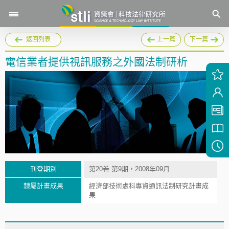
返回列表
上一篇
下一篇
電信業者提供視訊服務之外國法制研析
刊登期別
第20卷 第9期，2008年09月
隸屬計畫成果
經濟部技術處科專資通訊法制研究計畫成
果