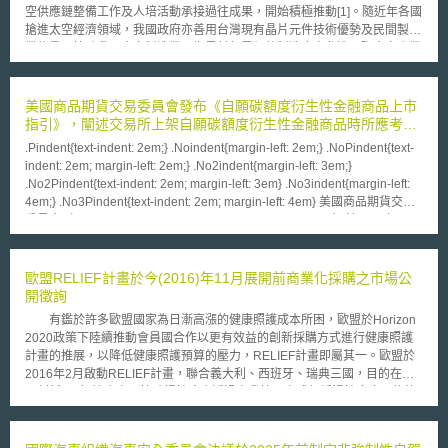
空供應鏈整備工作及人培活動承接過往成果，開始積極推動[1]。隨近年各國
搶進太空經濟領域，我國政府亦善用台灣現有晶片元件技術優勢及民間製造
業能量，協助我國太空製造業及衛星射頻零組件製造廠商參進國際太空產業
供應鏈，期許創造出口順差並提升台灣的國際經濟地位。惟與其他傳統產業
相較，太空產業高速發展之時間尚短，尚未形成完善的國際貿易網絡及相關
協定，且所屬市場受各國技術及進出口法制整備情況所限，推動相關產品進
美國商品期貨交易委員會發布《自願碳額度衍生性金融商品上市
出口時，仍有眾多議題待處理和釐清。 壹、推動太空射頻零組件出口策略
指引》，闡述交易所上架自願碳額度衍生性金融商品時所應考量
我國太空製造業者、衛星射頻零組件製造廠商於晶片元件領域具有明顯技術
之因素
.Pindent{text-indent: 2em;} .Noindent{margin-left: 2em;} .NoPindent{text-
優勢。近年來，我國業者為搶占國際市場，積極發展與重要衛星營運商、各
indent: 2em; margin-left: 2em;} .No2indent{margin-left: 3em;}
國業者間之貿易關係。然目前各國對於射頻器材進口，多設有審驗管控及品
.No2Pindent{text-indent: 2em; margin-left: 3em} .No3indent{margin-left:
項限制規定，使我國衛星射頻零組件製造廠商於出口、貿易過程中，負擔繁
4em;} .No3Pindent{text-indent: 2em; margin-left: 4em} 美國商品期貨交易
重程序成本。 前揭情況下，政府若期許協助我國廠商將產品輸出他國，或
委員會（Commodity Futures Trading Commission, CFTC）於2024年10月
協助我國廠商切入各大衛星營運商供應鏈，透過國際協定、約定及類似貿易
15日發布《自願碳額度衍生性金融商品上市指引》（Commission
機制，降低我國廠商將產品輸出他國之驗測、程序成本，應為第一要務。而
Guidance Regarding the Listing of Voluntary Carbon Credit Derivative
電信設備互認協議（Mutual Recognition Agreement）即為目前國際間，降
Contracts），闡述交易所上架自願碳額度衍生性金融商品時所應考量之因
歐盟RELIEF計畫於今(2016)年11月展開前商業化採購之市場公
低射頻器材進出口驗測、程序成本之重要協議之一。 一、一般射頻器材進
素，旨在推動仍處於發展階段的自願碳額度商品之標準化，以強化其透明度
開徵詢
口及審驗機制 我國電信管制射頻器材依據對電波秩序之影響程度，區分為
與流動性。本指引認為，決定進行上市交易前應先行考量下列因素： 1.透明
第一級、第二級。第一級包含公眾電信網路設置使用之無線發射或收發設
有鑑於許多歐盟國家為日漸高漲的健康照護成本所困，歐盟於Horizon
度（Transparency）：契約應公開碳額度方案（crediting program）與所
備、供專用電信網路設置使用之無線發射或收發設備等四項，第二級則包含
2020政策下陸續推動會員國合作以更有效益的創新採購方式進行健康照護
認證減量專案活動之相關資訊。 2.外加性（Additionality）：若無碳額度構
無線電信終端設備、有線電話無線主副機、天線直徑三公尺以下之固定衛星
計畫的推展，以降低健康照護預算的壓力，RELIEF計畫即屬其一。歐盟於
成誘因，則其所代表之碳減量或移除將無從發生。 3.永久性與應對反轉風險
地球電臺、行動衛星地球電臺等八項。依據不同層級，進行進口核准證申請
2016年2月啟動RELIEF計畫，聯合義大利、西班牙、瑞典三國，目的在發
（Permanence and Accounting for the Risk of Reversal）：碳額度方案所
時，應備妥不同文件。惟無論為第一級、第二級電信管制射頻器材，進口我
展創新ICT解決方案以協助慢性病患透過自我管理方式舒緩慢性疼痛、能夠
核發之碳額度若遭撤銷，應具有充足緩衝儲備（buffer reserve）以替換品
國後皆須進行測試、審驗(認證)。具體流程如圖一。[2] 圖一 電信管制射頻
持續獨立生活。欲採購的ICT創新服務為目前尚不存在於市場上、仍需經研
質相當之碳額度。 4.穩健量化（Robust Quantification）：量化方法應穩
器材測試審驗流程 資料來源:詹中耀，〈淺談電信管制射頻器材審驗及後市
發之解決方案，實為針對慢性疼痛自我管理解決方案的「研發服務」，該計
健、保守且透明，以確保核發碳額度數量準確反映減排或移除量。 5.治理
場管理〉，《NCC NEWS》，第19卷第1期，頁2-3（2025）。 通常情況
畫係採「前商業化採購(Pre-Commercial Procurement, PCP)」方式進行跨