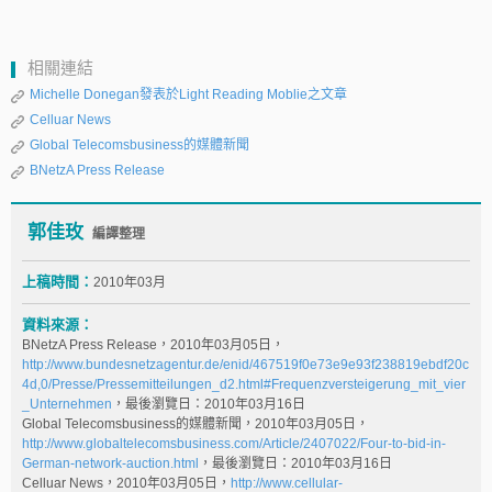
相關連結
Michelle Donegan發表於Light Reading Moblie之文章
Celluar News
Global Telecomsbusiness的媒體新聞
BNetzA Press Release
郭佳玫
編譯整理
上稿時間：
2010年03月
資料來源：
BNetzA Press Release，2010年03月05日，
http://www.bundesnetzagentur.de/enid/467519f0e73e9e93f238819ebdf20c
4d,0/Presse/Pressemitteilungen_d2.html#Frequenzversteigerung_mit_vier
_Unternehmen
，最後瀏覽日：2010年03月16日
Global Telecomsbusiness的媒體新聞，2010年03月05日，
http://www.globaltelecomsbusiness.com/Article/2407022/Four-to-bid-in-
German-network-auction.html
，最後瀏覽日：2010年03月16日
Celluar News，2010年03月05日，
http://www.cellular-