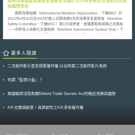
國際海事組織海事安全委員會決議於2025年前制定非強制性自駕
（Governance）：碳額度方案應具備公開治理框架以建構獨立性、透明度
下，預估於我國銷售之電信射頻設備，測試、審驗(認證)程序多於我國進
國公告招標。目前RELIEF計畫正在進行PCP準備階段之公開市場徵詢，除
船國際章程
及問責制度。 6.追蹤與避免重複計算（Tracking and No Double
行。此慣例亦常見於各國廠商進出口業務，以確保設備符合進口國或銷售國
了透過2個月（今年11、12月）的公開線上問卷調查業者意見，另將以
Counting）：碳額度方案應追蹤碳額度之核發、轉讓及註銷，並確保已註銷
國際海事組織（International Maritime Organization，下稱IMO）於
法規要求。惟於廠商而言，於他國推進繁複測試、審驗(認證)程序，所需耗
workshop形式舉辦三場公開市場徵詢會議。 RELIEF計畫另一重要目標
額度不會再被使用而導致減排或移除量重複計算。 7.第三方確證及查證
2022年4月20日至29日於線上召開為期9天的海事安全委員會（Maritime
費之倉儲、物流、人力、行政成本高昂。此情況雖有助於電信射頻設備安全
就是透過此計畫以建立完整PCP流程，讓未來參與相關計畫的公部門能夠熟
（Third-Party Validation and Verification）：契約應明確記載第三方確證及
Safety Committee，下稱MSC）第105屆例會，會議重點係咸稱之自駕船
與市場管理，惟不利於貿易效率。為調適前揭有礙貿易之困境，眾多國家開
悉並妥善運用PCP流程及工具 。「前商業化採購」為歐盟廣泛創新戰略中
查證程序，以確保碳額度實物交割符合品質要求，並與自願碳市場最新標準
——亦即海上自動化水面船舶（Maritime Autonomous Surface Ship，下稱
始積極促進電信設備互認協議（Mutual Recognition Agreement）關係之建
所指出能協助公部門採購「研發服務」的特殊採購程序，以滿足尚未存在市
一致。
MASS）之航行與操作規則。本屆會議總結並延續了MSC近年針對MASS的
構。 二、電信設備互認協議（Mutual Recognition Agreement）運作機制
場上、仍需經研發的技術性創新需求，此程序不包含對研發成果的商業化採
工作，包括2018年提出MASS實驗框架規範，以及2021年提出MASS法制
1998年亞太經濟合作會議（Asia-Pacific Economic Cooperation, APEC）
購，亦不受政府採購法之規範，能夠從需求面刺激廠商創新研發，讓研發從
框架評估等。本屆會議除了賡續規劃MASS的法制路線圖（Roadmap）
旗下電信及資訊工作小組通過電信設備合格互認協議（The APEC-TEL
一開始即以機關需求為核心。 RELIEF計畫劃分為PCP之準備階段以及
外，鑒於船舶相關智慧科技快速發展，MSC決議於2025年之前，針對各級
最多人閱讀
Mutual Recognition Arrangement, APEC TEL MRA），並於1999年正式實
執行階段。於準備階段會進行PCP招標文件準備、採購團隊的需求及現有技
MASS制定非強制性（voluntary）之章程及規定後，蒐集各國的實務經驗與
施。該協議主要目標在於簡化APEC成員國進行電信設備貿易時的測試和核
術分析、公開市場徵詢(Open Market Consultation, OMC)；由於採購機關
意見，再於2027年將其轉為強制性（mandatory）的規定，以於2028年生
准流程，降低貿易壁壘及市場進入障礙，範圍囊括所有受電信法規規範的設
對其需求尚無具體的規格描述，必須經廣泛的市場意見徵詢與溝通以進一步
二次創作影片是否侵害著作權-以谷阿莫二次創作影片為例
效並適用於IMO全體會員國。 部分會員國（例如日本）從造船技術出
備，包含應用於電信功能的有線與無線設備、地面與衛星設備等。[3] 電信
定義，正在進行中的OMC將聚集採購團隊、潛在投標者（例如對健康照
發，建議未來的MASS指南與規範內容應全面覆蓋船舶的設計、建造、系
設備互認協議的實施方式，是由各協議簽署國自願約定。由約定國業務主管
護、數位照護、病患賦權與互動性有鑽研之ICT業者）、終端使用者等，以
統、設備的功能要求。挪威則建議應按第103屆會議所盤點之法規，優先處
何謂「監理沙盒」？
機關，提出電信設備合格測試實驗室或認證機構名單，並經他方約定國認
廣蒐相關利害關係團體意見並進行充分互動溝通，作為執行階段的重要參考
理「人員」相關議題，包括船員、船長及遠端操作員的資格，以及當值與行
可。經認可後，若電信設備出口至他方約定國前，已在本國受認可實驗室測
基礎。 PCP正式公告後的執行階段即區分為階段A「解決方案設計
為準則等。韓國則建議，即便是等級最高的全自駕船，亦不可能全面取代人
試或認證機構認證，出口時，即無需在他方約定國複行測試或認證程序。[4]
(Solution design)」（計半年）、階段B「原型開發(Prototype
美國聯邦法院有關Defend Trade Secrets Act的晚近見解與趨勢
為操作，因此MASS的法制應以「人機協同」為基礎，方能合乎SOLAS公約
考量各國測試、認證機構技術與標準之差異，並因應各國貿易政策限制，目
development)」（計半年）、階段C「商業化前開發：場域測試(Pre-
與IMO促進海上航行安全的目的及宗旨。最後，各國亦擬議將MASS規範優
前電信設備互認協議下之相互承認模式區分為二類型。其一是測試結果之相
commercial development: field test)」（計一年）。各階段將設定參與廠商
先適用於「貨船」，而非「客船」。本屆會議顯示IMO已加快MASS法制工
互承認，意即二國有互相認可之測試實驗室，約定互相承認測試報告。電信
A片也要搞創意！具原創性之A片享有著作權
應達成目標，以篩選出較符合需求者始得進入下一階段，以維持廠商間良性
作的進程並規劃具體之立法期程，我國除了在《無人載具科技創新實驗條
設備自一國出口至另一國時，若已在出口國受認可實驗室進行測試，設備輸
競爭，於階段C最後決標予研發成果最符合計畫需求之廠商（可能1家以
例》建立的監理沙盒下已有兩件自駕船實驗案，未來勢必需要對接國際海事
入時，即可直接進行認證程序，不必再行測試。[5] 圖二 Phase I of the
上）。 歐盟目前的創新推動策略上PCP屬尚未被充分運用的工具，從
規範，航政機關實須提前因應及規劃。
MRA 資料來源:Asia-Pacific Economic Cooperation Telecommunications
該計畫的規劃可見準備階段對後續PCP執行階段的重要性，透過其示範可供
& Information Working Group [APEC TELWG], A Guide for Industry to the
政策規劃者為借鏡，運用創新採購驅動產業創新發展以更有效益解決社會與
APEC TEL Mutual Recognition Arrangement (3rd Edition), 1, 6,