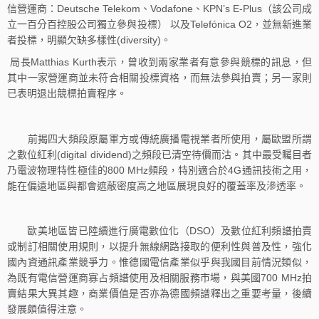
信營運商：Deutsche Telekom、Vodafone、KPN’s E-Plus（該公司成
立一百分百控股公司獨立參與投標） 以及Telefónica O2，並無新進業
者投標，明顯欠缺多樣性(diversity)。
局長Matthias Kurth表示，曾收到兩家業者有意參與競標的訊息，但
其中一家營運商並未符合相關投標資格，而無法參與拍賣；另一家則
已表明退出競標拍賣程序。
前揭四大頻段原屬軍方或傳統廣播電視業者所使用，屬歐盟所謂
之數位紅利(digital dividend)之頻段已清空待價而沽。其中最受矚目者
乃電波物理特性極佳的800 MHz頻段，特別適合於4G通訊技術之用，
能在偏遠地區與都會遮蔽密度高之地區展現良好的覆蓋率及滲透率。
歐美地區皆已陸續進行廣電數位化（DSO）及數位紅利頻譜拍賣
或制訂相關使用規則，以提升無線網路接取的便利性與普及性，強化
國內資通訊產業競爭力。惟德國電信產業似乎與我國目前情況類似，
為既有電信營運商寡占頻譜使用及相關服務市場，與美國700 MHz拍
賣結果大異其趣，商業價值是否亦為德國頻譜釋出之重要考量，後續
發展頗值得注意。