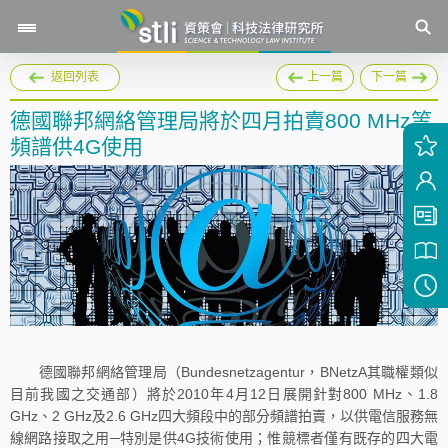
返回列表
上一篇
下一篇
德國聯邦網絡管理局將於四月拍賣800 MHz等
頻譜供4G使用
德國聯邦網絡管理局（Bundesnetzagentur，BNetzA其職權類似
目前我國之交通部）將於2010年4月12日展開針對800 MHz、1.8
GHz、2 GHz及2.6 GHz四大頻段中的部分頻譜拍賣，以供電信服務無
線網路接取之用─特別是供4G技術使用；惟競標者僅有既存的四大電