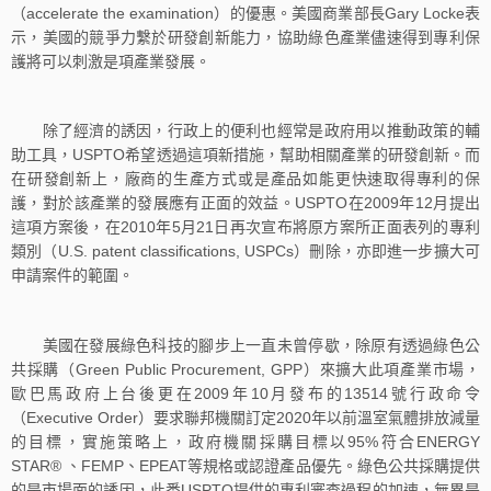
（accelerate the examination）的優惠。美國商業部長Gary Locke表
示，美國的競爭力繫於研發創新能力，協助綠色產業儘速得到專利保
護將可以刺激是項產業發展。
除了經濟的誘因，行政上的便利也經常是政府用以推動政策的輔
助工具，USPTO希望透過這項新措施，幫助相關產業的研發創新。而
在研發創新上，廠商的生產方式或是產品如能更快速取得專利的保
護，對於該產業的發展應有正面的效益。USPTO在2009年12月提出
這項方案後，在2010年5月21日再次宣布將原方案所正面表列的專利
類別（U.S. patent classifications, USPCs）刪除，亦即進一步擴大可
申請案件的範圍。
美國在發展綠色科技的腳步上一直未曾停歇，除原有透過綠色公
共採購（Green Public Procurement, GPP）來擴大此項產業市場，
歐巴馬政府上台後更在2009年10月發布的13514號行政命令
（Executive Order）要求聯邦機關訂定2020年以前溫室氣體排放減量
的目標，實施策略上，政府機關採購目標以95%符合ENERGY
STAR® 、FEMP、EPEAT等規格或認證產品優先。綠色公共採購提供
的是市場面的誘因，此番USPTO提供的專利審查過程的加速，無異是