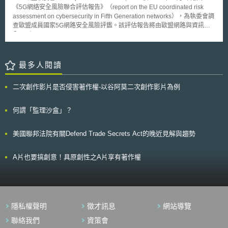
故障時，其餘部份仍可正常運作。 NRSS將以五大核心目標為主軸，規
面，發生資訊安全事件導致資料失竊或毀損時，供應商責任或注意義務如何
《5G網絡安全風險聯合評估報告》（report on the EU coordinated risk
劃全面性的安全措施，以實現道路零死亡願景。上述五大核心目標包括：
於契約中合理分配風險，亦是契約方面重要議題。
assessment on cybersecurity in Fifth Generation networks），為執委會調
（1）更安全的人們（safer people）：鼓勵用路人採取安全、負責之行
查歐盟成員國家5G網路安全風險評鑑。該評估報告將由歐盟網路與資訊安
為，避免酒駕或毒駕等危險行為。 （2）更安全的道路（safer roads）：設
全局（European Union Agency for Network and Information Security,
計可減少人為錯誤之道路環境，提高脆弱用路人安全移動之可能性。 （3）
ENISA）後續進一步分析歐盟發展5G行動通訊所帶來的網路安全威脅。
更安全的車輛（safer vehicles）：透過改進既有技術與設備，並擴大對有
報告中顯示，5G網路的安全挑戰，主要來自(1)5G技術關鍵創新：尤其
效防止碰撞及使影響最小化的車輛技術與功能之使用，提高車輛安全性並降
是5G軟體重要組成部分與5G廣泛的服務和應用等技術創新，以及技術創新
最多人閱讀
低碰撞頻率，例如：透過先進駕駛輔助系統（Advanced Driver. Assistance
所帶來的安全性更新；(2)供應商：若5G通訊營運業者對供應商過度依賴，
Systems, ADAS）預防或減輕碰撞的影響；或是利用偏離車道警示系統對車
會導致攻擊者可利用的攻擊路徑的增加。 5G網路開展將帶來許多影
輛進行監控與紀錄，如檢測到車輛偏離車道，則立即向駕駛發出警報。此外
二次創作影片是否侵害著作權-以谷阿莫二次創作影片為例
響，包含： 隨著5G網路軟體發展，攻擊者有更多潛在切入點；與軟體有關
應建立公共資訊資料庫，以便提供資訊幫助車輛安全行駛。 （4）更安全的
的安全風險漏洞管理十分重要，供應商內部不良的軟體開發流程會使攻擊者
速度（safer speeds）：透過結合環境的道路設計、教育與推廣活動，以及
容易將惡意軟件植入後門，且難以被發現。 對單一供應商的依賴也會帶來
何謂「監理沙盒」？
活用自動測速器、依路段環境進行速限等方式，有效控制車輛行駛速度。
風險增加，包含供應鏈中斷風險、增加供應商變更成本、供應商受到非歐盟
（5）事故後照護（post-crash care）：透過完善緊急醫療照護提高事故存
國家有意介入的可能性、以及在產品供應瑕疵的情況下營運業者難以採行應
活率，並落實交通事故管理，避免事故再次發生。
美國聯邦法院有關Defend Trade Secrets Act的晚近見解與趨勢
變措施等。 隨著5G網絡作為許多關鍵資通訊應用的骨幹，對5G網路可用
性、完整性、機密性的威脅將成為國家安全隱憂，也是歐盟未來需要面對的
最大的網路安全挑戰。
A片也要搞創意！具原創性之A片享有著作權
隱私權聲明
徵才訊息
網站導覽
聯絡我們
資策會