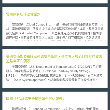
酒店（Waldorf Astoria）的實體店，卻將WALDORF ASTORIA（下稱系爭
商標）於加拿大註冊用於「酒店服務」。對造Miller Thomson欲在加拿大註
冊「WALDORF」、「THE WALDORF」、「WALDORF HOTEL」等類此
名稱的商標，遭希爾頓集團反對。Miller Thomson為此主張商標註冊官應命
雲端運算所涉法律議題
希爾頓集團依商標法第45條規定，提出有在加拿大使用系爭商標的證明。希
爾頓集團指出，系爭商標有使用於全球預訂、付款服務，且加拿大客戶為忠
雲端運算（Cloud Computing），是一種基於網際網路的運算方式，用
誠會員亦有獎勵積分等。然而，商標註冊官以先前Motel 6 Inc. v. No. 6
以共享軟硬體資源、依需求提供資訊給電腦和其他裝置。本質上其實就是分
Motel Ltd. [1982] 1 FC 638 (FCTD) (“Motel 6”)判決，與加拿大商標異議委
散式運算 Distributed Computing，其主要應用是讓不同的電腦同時協助你
員會（Trademarks Opposition Board，TMOB）Stikeman Elliott LLP v.
處理運算，故只要具備兩台以上電腦，讓他們之間互相溝通，協助您處理工
Millennium & Copthorne International Ltd., 2015 TMOB 231 (“M Hotel”)
作，就是基本的分散式運算。 雲端運算是繼1980年代大型電腦到用戶
and Maillis v Mirage Resorts Inc, 2012 TMOB 220等案，認為須由實際位
端-伺服器的大轉變之後的又一種巨變。使用者不再需要了解「雲端」中基
於加拿大的酒店，始能提供酒店服務，遂撤銷系爭商標的註冊。 經希
礎設施的細節，不必具有相應的專業知識，也無需直接進行控制。雲端運算
爾頓集團提起訴訟後，聯邦上訴法院認為商標法未有「服務」的定義，因此
概念下描繪了一種基於網際網路而新增加的新興IT服務、使用和交付模式，
美國交通部發布國家道路安全戰略，建立五大核心目標期待實現
有無使用商標，認定方式應符合現代的商業慣例。聯邦上訴法院指出，無論
藉由網際網路來提供各種不同的資源、服務功能而且經常是虛擬化的。
道路零死亡願景
企業提供的是主要服務、附帶服務或輔助服務，只要消費者從中獲得實質利
「雲端運算」供應模式以及實用定義如下： ‧ 軟體服務化 (SaaS)：透過網
益，即代表企業已實現其服務。準此，華爾道夫酒店在加拿大雖僅有預訂、
美國交通部（U.S. Department of Transportation）於2022年1月27日
際網路存取雲端的應用程式 (例如：Salesforce.com、趨勢科技
付款服務，屬於附帶或輔助服務，但若消費者有因系爭商標的原因，而願意
發布「國家道路安全戰略」（National Roadway Safety Strategy,
HouseCall)。 ‧ 平台服務化 (PaaS)：將客戶開發的應用程式部署到雲端的
在加拿大利用華爾道夫酒店提供的附帶或輔助服務，並從中獲得利益，則可
NRSS），向道路零死亡的長期目標邁出第一步。NRSS採取「安全系統方
服務 (例如：Google AppEngine 與 Microsoft Azure)。 ‧ 基礎架構服務化
認定系爭商標有在加拿大被使用。 該判決的重要性在於確立即便在加
法」（Safe System approach）作為解決道路安全問題的指導性框架，其
(IaaS)：有時亦稱「公用運算」(Utility Computing)，意指處理器、儲存、網
拿大無實體存在，商標權人仍可將商標與其服務結合，但聯邦上訴法院提
內容涵蓋行為干預（behavioral interventions）、道路應對措施（roadway
路以及其他資源的租用服務 (例如：Amazon 的 EC2、Rackspace 以及
醒，僅在加拿大境外在網站上顯示商標，尚不足證明該商標有使用於所註冊
countermeasures）、法律與政策之執行、車輛安全特性與性能，及緊急醫
GoGrid)。 雲端運算服務所涉及的法律議題相當廣泛，包含隱私權、個
的服務。此外，商標若結合於網路服務使用，則商標人與加拿大消費者間須
療照護等層面。不同於傳統安全方法，安全系統方法承認人為錯誤與人性脆
人資料保護、資料管轄權、契約責任、智慧財產權保護與營業秘密等。在隱
有足夠程度的互動，因此，商標權人為了持續受商標法的保護，有必要詳細
弱的事實，基於道路死亡應可預防之原則，利用可提前準備的主動工具
歐盟《5G網絡安全風險聯合評估報告》
私權問題方面，使用者的隱私或機密風險，乃至權利義務狀態會因為雲端供
記錄業經註冊商標的使用情況，俾利在發生爭議時，有證據資料得以佐證。
（Proactive Tools）預先識別並解決交通系統中的問題，並且建立一套能有
應商所提供之服務與隱私權政策（privacy policy）而有顯著不同，也可能因
效解決或降低風險的備援系統（redundant system），以確保某一環節發生
為資訊型態或雲端運送使用者類型不同而有差異。在雲端運算服務契約方
歐盟執委會（European Commission, EC）於2019年10月9日發布