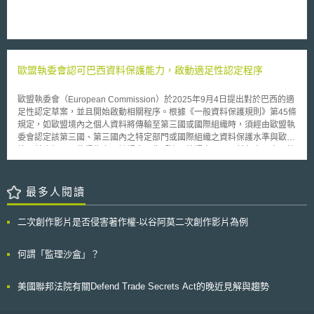
網路上之影片皆未加以處理，尤其，網路上之影片有部分學生之身分可被明
顯辨識，而新聞媒體具有確保學生隱私權不致於因出現鏡頭前而受到侵害之
責，雖然依據該報社表示若將學生影像模糊處理將降低事件可能造成之影
響，但學生隱私之保護將比新聞媒體呈現事件之利益更為重要，故裁定該報
社違反新聞媒體工作規範中之隱私權保護規定。 PCC從今年(2007年)2
歐盟執委會認可巴西資料保護能力，啟動適足性認定程序
月已開始對於報社所擁有之多媒體網路內容規範管理，而該規範並未排除大
眾提出之資料，只要該資料為該報社可編輯掌控之範圍內，皆受到規範。
歐盟執委會（European Commission）於2025年9月4日提出對於巴西的適
足性認定草案，並且開始啟動相關程序。根據《一般資料保護規則》第45條
規定，如歐盟境內之個人資料將傳輸至第三國或國際組織時，須經由歐盟執
委會認定該第三國、第三國內之特定部門或國際組織之資料保護水準與歐盟
境內基本相同，使得為之。該認定即為「適足性認定」，目前包含日本、韓
國、加拿大、阿根廷及烏拉圭皆已取得適足性認定。 本次歐盟執委會所提
出之適足性認定草案中，審酌了巴西《一般資料保護法》（Lei Geral de
Proteção de Dados, LGPD）當中的目的限制、必要性、透明性、安全性及
最多人閱讀
問責機制等原則，以及個資監管與執法之獨立機構「巴西資料保護局」
（Autoridade Nacional de Proteção de Dados, ANPD）之角色，認定巴西
二次創作影片是否侵害著作權-以谷阿莫二次創作影片為例
國內的個人資料保護水準已達到與GDPR所要保護水準相同。 此外，ANPD
於2024年發布，旨在使巴西具有與GDPR等隱私框架相同之跨境傳輸規範
之國際資料傳輸規則，ANPS正依照該規則進行對歐盟進行法律評估，認定
何謂「監理沙盒」？
歐盟屬於符合LGPD之適當司法管轄區。如巴西通過對歐盟評估，將建立起
鞏固雙方之間的監管力度及法律承認的互相承認機制。 歐盟執委會提出對
美國聯邦法院有關Defend Trade Secrets Act的晚近見解與趨勢
於巴西之適足性認定草案，後續須經由歐洲資料保護委員會（European
Data Protection Board, EDPB）審查並提出意見，並經過成員國代表參酌