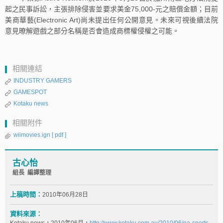
起之民事訴訟，主張排除侵害並要求美金75,000-元之賠償金額；目前
美商華藝(Electronic Art)尚未提出任何公開意見。未來可視後續法院
意見暸解遊戲之部分名稱是否會造成商標權侵權之可能。
相關連結
INDUSTRY GAMERS
GAMESPOT
Kotaku news
相關附件
wiimovies.ign
[ pdf ]
古心怡
組長 編譯整理
上稿時間：
2010年06月28日
資料來源：