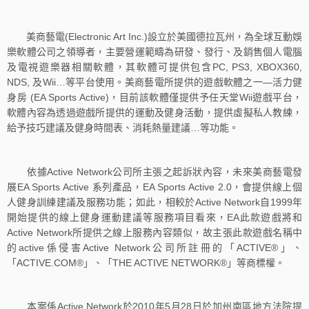
美商藝電(Electronic Art Inc.)設立於美國德拉瓦州，為全球互動娛
樂軟體公司之領導者，主要營運範疇為研發、發行、及銷售個人電腦
及電視遊樂器相關軟體，其軟體可提供包含PC, PS3, XBOX360,
NDS, 及Wii…等平台使用。美商藝電所提供的遊戲軟體之一—活力健
身房 (EA Sports Active)，目前該軟體僅提供予任天堂Wii遊戲平台，
軟體內容為透過遊戲所提供的運動及健身活動，提供虛擬私人教練，
給予技巧建議及健身時間表、消耗熱量建議…等功能。
依據Active Network公司所主張之起訴狀內容，未來美商藝電發
展EA Sports Active 系列產品，EA Sports Active 2.0，會提供線上個
人健身訓練建議及服務功能；如此，相較於Active Network自1999年
開始提供的線上健身運動建議等服務項目看來，EA此款遊戲將和
Active Network所提供之線上服務內容類似，故主張此款遊戲名稱中
的active係侵害Active Network公司所註冊的「ACTIVE®」、
「ACTIVE.COM®」、「THE ACTIVE NETWORK®」等商標權。
本案係Active Network於2010年5月28日於加州南區地方法院提