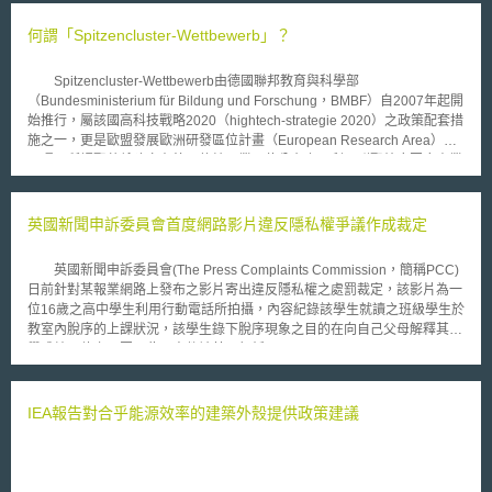
何謂「Spitzencluster-Wettbewerb」？
Spitzencluster-Wettbewerb由德國聯邦教育與科學部
（Bundesministerium für Bildung und Forschung，BMBF）自2007年起開
始推行，屬該國高科技戰略2020（hightech-strategie 2020）之政策配套措
施之一，更是歐盟發展歐洲研發區位計畫（European Research Area）之
一環。所謂聚落係建立在德國傳統工業區位分布上，利用群聚效應因應產業
技術發展的複雜問題（產業問題非單一技術可解決），使各具專長之學研機
構與企業共同分享產業問題研議出解決方案，分擔研發風險與成本等，增強
合作效率，促進產業創新及升級。聚落多以成立協會（association）為主，
英國新聞申訴委員會首度網路影片違反隱私權爭議作成裁定
平均每一聚落有近70個企業參與，原則上開放跨國參與者參與聚落之產學合
作，並對會員收取會費。 本計畫作為重要的區域產學研合作計畫，乃
英國新聞申訴委員會(The Press Complaints Commission，簡稱PCC)
承襲自德國過去不斷推動的區域產學研合作計畫，其特色是採取競爭方式選
日前針對某報業網路上發布之影片寄出違反隱私權之處罰裁定，該影片為一
出德國境內優秀之聚落，並補助其相關研發計畫。自2007年至2015年間，
位16歲之高中學生利用行動電話所拍攝，內容紀錄該學生就讀之班級學生於
已有三次選拔，並選出共15個領先聚落，分別涉及領域橫跨航太、資通訊、
教室內脫序的上課狀況，該學生錄下脫序現象之目的在向自己父母解釋其數
能源、生技等技術發展。至2015年為止總計已補助超過1300個計畫。
學成績不佳之原因，此一事件被英國報紙The Sun, The Daily Mirror and
2015-2017年將規劃有三次選拔，每回合挑選至多10個聚落獲得補助。目前
The Hamilton Advertiser報導出來並將該影片公布於網路。 該校「家
本計畫已補助3.6億歐元預算，至2017年底將再投入5億歐元預算。
長、老師會」(Parent Teacher Association)為此向英國新聞申訴委員會提出
申訴，主張報社報導並於網路上公布該影片之行為，構成對於影片中學生之
IEA報告對合乎能源效率的建築外殼提供政策建議
隱私權侵害，因為包括校方、學生以及學生家長皆未對影片播放表示同意。
PCC表示，學校的風紀問題已被認定與公共利益相關，而本案影片學校
對於學生鬆散管理導致之脫序行為已經影響學生學習之表現，明顯屬於重要
之公共利益事項。然而，該報社於報導此事件時，無論於報紙上之圖片以及