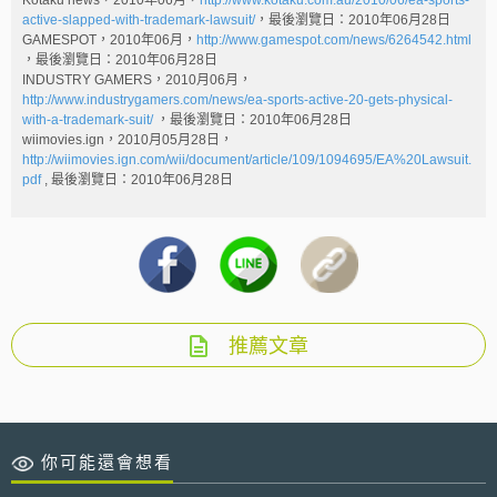
Kotaku news，2010年06月，
http://www.kotaku.com.au/2010/06/ea-sports-
active-slapped-with-trademark-lawsuit/
，最後瀏覽日：2010年06月28日
GAMESPOT，2010年06月，
http://www.gamespot.com/news/6264542.html
，最後瀏覽日：2010年06月28日
INDUSTRY GAMERS，2010月06月，
http://www.industrygamers.com/news/ea-sports-active-20-gets-physical-
with-a-trademark-suit/
，最後瀏覽日：2010年06月28日
wiimovies.ign，2010月05月28日，
http://wiimovies.ign.com/wii/document/article/109/1094695/EA%20Lawsuit.
pdf
, 最後瀏覽日：2010年06月28日
推薦文章
你可能還會想看