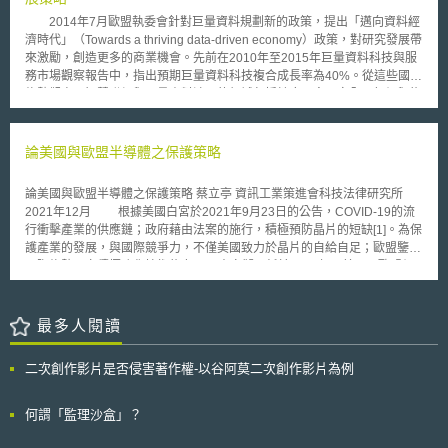
lead）：數位信任需要最高領導階層之承諾才能成功，故需將數位信任與組
2014年7月歐盟執委會針對巨量資料規劃新的政策，提出「邁向資料經
織戰略或核心價值結合，並從關鍵業務領域中（例如產品開發、行銷、風險
濟時代」（Towards a thriving data-driven economy）政策，對研究發展帶
管理及隱私與網路安全）即納入數位信任概念。 2.規劃及設計（plan
來激勵，創造更多的商業機會。先前在2010年至2015年巨量資料科技與服
and design）：透過數位信任差距評估（digital trust gap assessment）以
務市場觀察報告中，指出預期巨量資料科技複合成長率為40%。從這些國際
瞭解組織目前之狀態或差距，評估報告應包括目前狀態說明；期望達成目標
趨勢觀察，智慧聯網與巨量資料涉及的領域包括健康、食品安全、氣候與能
建議；治理、風險管理與合規性（governance, risk management and
源資源、智慧運輸系統以及智慧城市等，而這些都是當前歐洲無法忽略的問
compliance, GRC）調查結果；將帶來之益處及可減輕之風險；計畫時程
題。因此，此政策中指出應支持重點資料來促進公共服務與市民生活的競爭
表；團隊人員及可用工具；對組織之影響等。 3.建立及整合（build
力與品質，廣泛分享使用並發展公開資料資料以及研究資料、確認相關的法
論美國與歐盟半導體之保護策略
and integrate）：實現數位信任需關注人員、流程及技術等三大面向。首先
律架構與政策屬有利發展、利用政府採購將資料科技帶入市場等項重點，以
需確保人員能力、達成該能力所需之資源，以及人員溝通與管理；第二，定
促成資料驅動經濟的全球化發展。 歐盟指委會並指出，推動巨量資料
義組織數位信任流程，包括制定計劃所需時程、預算及優先實施領域，調整
論美國與歐盟半導體之保護策略 蔡立亭 資訊工業策進會科技法律研究所
政策的施行尚仰賴於其他的行動計畫以及各個會員國之間的合作 。而在資
目前現有管理流程，並識別現有資料資產；最後，針對技術使用，可考慮使
2021年12月 根據美國白宮於2021年9月23日的公告，COVID-19的流
料蒐集與利用逐漸擴張的情形下，歐盟執委會更於2014年7月2日發出聲
用AI監控、雲端管理系統以及區塊鏈等，以監測資料之使用正確性及近用權
行衝擊產業的供應鏈；政府藉由法案的施行，積極預防晶片的短缺[1]。為保
明，要求各國政府應重視巨量資料帶來的問題，並且指出在巨量資料的公共
限管理。 4.監控及滾動調整（monitor and sustain）：建立數位信任框
護產業的發展，與國際競爭力，不僅美國致力於晶片的自給自足；歐盟鑒於
諮詢中，有主要四個問題: (1)缺乏跨境的合作(2)未具有充分設施以及資金資
架後，需持續建構相關績效及風險評估程序，以確保框架之穩定，並根據不
國際趨勢，亦積極強化技術能力[2]。本文擬研析於2021年，美國、歐盟促
助機會(3)缺乏資料專家以及相關技術(4)法規範過於零散且複雜。因此，歐
斷變化的數位信任期望持續改善，以及定期向董事會報告。
進半導體發展的策略，並聚焦於相關的法制與聯盟。 壹、事件摘要 據
盟執委會提出以下幾點，有助於問題的解決: 1. 透過公私營合作制度資助巨
調查報告指出，由於近年大量外購半導體與設置境外公司，美國於全球半導
量資料發展，特別是在個人醫療領域上的應用。 2. 在Horizon 2020架構
體的產量占比，已明顯下降，並欠缺先進技術的能力[3]。申言之，美國於半
最多人閱讀
下，設立巨量資料中心，將以資料為基礎，將之與雲端使用構成供給鏈，藉
導體生產的量與質，皆已呈現危機。基於穩定國內產業之供需，和提升半導
此幫助中小企業。 3. 當透過智慧聯網，及機器與機器間通訊取得資料時，
體技術的量能，美國政府積極擬定《2021財政年國防授權法》；半導體產
應針對資料所有權以及責任規範建立新的準則。 4. 建構資料標準，找出潛
二次創作影片是否侵害著作權-以谷阿莫二次創作影片為例
業並組成聯盟凝聚共識，共同維護半導體供應鏈之健全。 歐洲亦致力
在的缺漏。 5. 建立一系列超級運算中心，增加歐洲資料專家。 6. 在不同會
於推進半導體的發展，提出《歐洲晶片法案》（European Chips Act）[4]，
員國建立資料處理設施之聯結網絡 。 歐盟執委會希望能於上述各項政
歐盟並另成立「處理器與半導體技術聯盟」（the Alliance for Processors
何謂「監理沙盒」？
策推動下，共同建立有助資料經濟發展基礎架構及環境，並鼓勵產業界共同
and Semiconductor technologies）[5]。申言之，歐洲以法案與產業聯盟，
投入巨量資料的應用發展。
共同強化歐洲整體於國際半導體之技術量能。 貳、重點說明 承上所