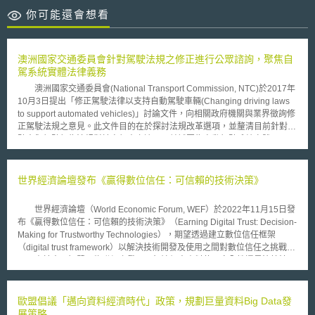
你可能還會想看
澳洲國家交通委員會針對駕駛法規之修正進行公眾諮詢，聚焦自
駕系統實體法律義務
澳洲國家交通委員會(National Transport Commission, NTC)於2017年
10月3日提出「修正駕駛法律以支持自動駕駛車輛(Changing driving laws
to support automated vehicles)」討論文件，向相關政府機關與業界徵詢修
正駕駛法規之意見。此文件目的在於探討法規改革選項，並釐清目前針對駕
駛人與駕駛行為法規對於自駕車之適用，並試圖為自動駕駛系統實體
（automated driving system entities, ADSEs）建立法律義務。文件中並指
出改革上應注意以下議題： 目前車輛法規皆以人類駕駛為前提； 自動駕駛
系統並不具有法律人格，無法為其行為負法律責任； 目前的法律並未提供
世界經濟論壇發布《贏得數位信任：可信賴的技術決策》
法律實體之定義或規範（即自動駕駛系統實體ADSEs）來為自動駕駛系統
行動負責； 目前有些法律上人類駕駛應負之義務，無法直接於自動駕駛時
世界經濟論壇（World Economic Forum, WEF）於2022年11月15日發
由ADSEs負擔； 車輛之安全義務於自動駕駛時，可能需由非駕駛之他人執
布《贏得數位信任：可信賴的技術決策》（Earning Digital Trust: Decision-
行； 法律中並未定義自動駕駛系統車輛的「控制」與「恰當控制」； 目前
Making for Trustworthy Technologies），期望透過建立數位信任框架
沒有規範何時人類應有義務將駕駛控制權力自自動駕駛系統轉移回來，來確
（digital trust framework）以解決技術開發及使用之間對數位信任之挑戰。
保人類駕駛保持足夠之警覺性； 目前的遵循與實施規範可能不足以確保自
由於人工智慧及物聯網之發展，無論個人資料使用安全性還是演算法預
動駕駛系統的安全運作。 NTC並提出建議應定義自動駕駛系統之法律
測，都可能削弱人民對科技發展之信賴。本報告提出數位信任路線圖
實體，重新規範人類與自動駕駛系統法律實體間的義務。澳洲國家交通委員
（Digital trust roadmap），說明建立數位信任框架所需的步驟，以鼓勵組
會將進一步將諮詢結果與法律改革選項於2018年5月提供給澳洲交通部。
織超越合規性，指導領導者尋求符合個人與社會期望之全面措施行動，以實
歐盟倡議「邁向資料經濟時代」政策，規劃巨量資料Big Data發
現數位信任。路線圖共分為四步驟： 1.承諾及領導（commit and
展策略