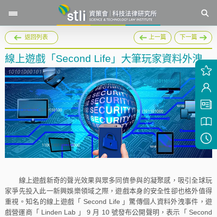
返回列表
上一篇
下一篇
線上遊戲「Second Life」大筆玩家資料外洩
線上遊戲新奇的聲光效果與眾多同儕參與的凝聚感，吸引全球玩
家爭先投入此一新興娛樂領域之際，遊戲本身的安全性卻也格外值得
重視。知名的線上遊戲「
Second Life 」驚傳個人資料外洩事件，遊
戲營運商「 Linden Lab 」 9 月 10 號發布公開聲明，表示「 Second