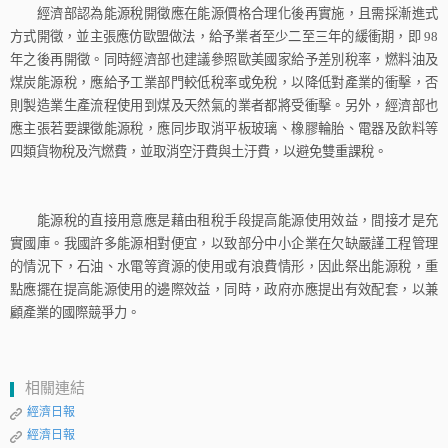
經濟部認為能源稅開徵應在能源價格合理化後再實施，且需採漸進式
方式開徵，並主張應仿歐盟做法，給予業者至少二至三年的緩衝期，即
98
年之後再開徵。同時經濟部也建議參照歐美國家給予差別稅率，燃料油及
煤炭能源稅，應給予工業部門較低稅率或免稅，以降低對產業的衝擊，否
則製造業生產流程使用到煤及天然氣的業者都將受衝擊。另外，經濟部也
應主張若要課徵能源稅，應同步取消平板玻璃、橡膠輪胎、電器及飲料等
四類貨物稅及汽燃費，並取消空汙費與土汙費，以避免雙重課稅。
能源稅的直接用意應是藉由租稅手段提高能源使用效益，間接才是充
實國庫。我國許多能源相對便宜，以致部分中小企業在欠缺嚴謹工程管理
的情況下，石油、水電等資源的使用或有浪費情形，因此祭出能源稅，重
點應擺在提高能源使用的邊際效益，同時，政府亦應提出有效配套，以兼
顧產業的國際競爭力。
相關連結
經濟日報
經濟日報