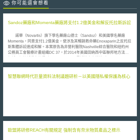
你可能還會想看
Sandoz藥廠和Momenta藥廠將支付1.2億美金和解反托拉斯訴訟
諾華（Novartis）旗下學名藥廠山德士（Sandoz）和美國學名藥廠
Momenta，同意支付1.2億美金，使涉及其暢銷救命藥Enoxaparin之反托拉
斯集體訴訟達成和解。本案原告為非營利醫院Nashville綜合醫院和紐約州
公務員工會醫療計畫組織DC 37，於2014年美國田納西中區聯邦地方法院
起訴。根據訴訟文件提到，Enoxaparin原是訴外人賽諾菲（Sanofi-
Aventis）以Lovenox為品牌名販售的抗凝血劑，用於預防和治療深部靜脈
血栓、肺栓塞及急性冠心症等症狀，2010年Momenta證明其學名藥
Enoxaparin和Lovenox具相同療效，申請簡易新藥上市（Abbreviated New
智慧聯網時代巨量資料法制議題研析－以美國隱私權保護為核心
Drug Application，ANDA）獲准。 原告指稱2008年Momenta欺瞞美
國藥典委員會（United States Pharmacopeial Convention，USP），使其
開發之Enoxaparin檢測方法，成為美國食品藥品監督管理局（U.S. Food
and Drug Administration，FDA）指定的檢測方法之一，但在此過程中未向
藥典委員會揭露自己正為該檢測方法申請專利。隔年Momenta之檢測方法
取得專利（No.7,575,886），因該檢測方法無法迴避，故其它欲生產
Enoxaparin的學名藥廠皆可能侵害該專利，而難以進入市場。又Momenta
和山德士早在2003年就簽有合作協議，Momenta將該專利授權給山德士，
共同創造一個壟斷的學名藥市場，以抬高售價賺取暴利。 未來和解金
歐盟將研修REACH有關規定 強制含有奈米物質產品之標示
將用於賠償醫院、保險公司、為員工支付醫療費用的公司，及田納西州其它
29區受山德士和Momenta反競爭行為影響的人們。 「本文同步刊登於TIPS