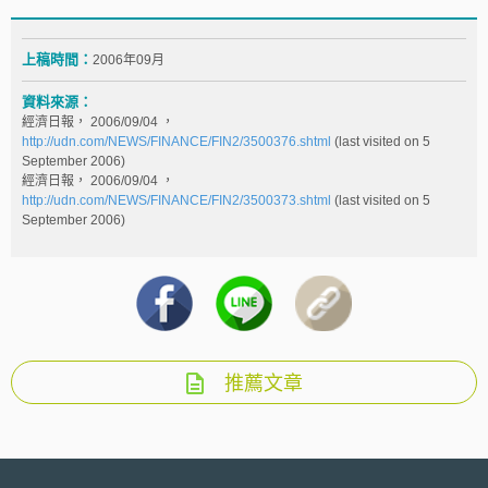
上稿時間：
2006年09月
資料來源：
經濟日報， 2006/09/04 ，
http://udn.com/NEWS/FINANCE/FIN2/3500376.shtml
(last visited on 5
September 2006)
經濟日報， 2006/09/04 ，
http://udn.com/NEWS/FINANCE/FIN2/3500373.shtml
(last visited on 5
September 2006)
推薦文章