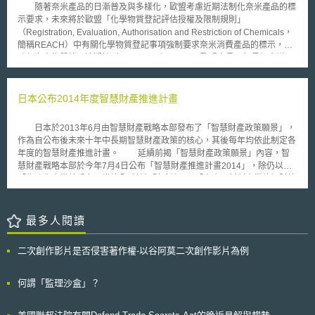
網站（https://www.tips.org.tw）」
隨著奈米產品的日漸普及與多樣化，歐盟考慮近期法制化奈米產品的標
示要求，未來將於歐盟「化學物質登記評估授權及限制規則」
（Registration, Evaluation, Authorisation and Restriction of Chemicals，
簡稱REACH）中有關化學物質登記事項強制要求奈米消費產品的標示，以
確保奈米物質的可追溯性（traceability）。 歐盟會員國部長級會議—
歐盟理事會（The Council of the European Union，亦以拉丁文簡稱
Consilium）作為歐盟層級主要的決策機關，為了政策協調的一致性與長期
穩定性自2007年起採三國為一組的方式輪值擔任主席國（trio
日本公布2014年度智慧財產推進計畫
presidencies），每一國負責六個月的期間，主席國扮演推動立法與政策決
定的推手角色並負責歐盟會員國共識的達成，2010年7至12月由比利時擔任
日本於2013年6月由智慧財產戰略本部發布了「智慧財產政策願景」，
歐盟理事會的主席。有關奈米物質產品管理政策，可由日前比利時氣候與能
作為自公布後未來十年中長期智慧財產政策的核心，其後每年均依此制定各
源部長並負責消費者與環境保護的Paul Magnette公開表示的談話中窺見未
年度的智慧財產推進計畫。 延續前揭「智慧財產政策願景」內容，智
來歐盟法規調整的大方向：「奈米物質逐漸普及於消費產品與各種日常用
慧財產戰略本部於今年7月4日公布「智慧財產推進計畫2014」，除仍以
品，但是我們對奈米物質的了解卻很匱乏。雖然對於在歐盟日益增加的奈米
「為強化產業競爭力，構築全球性智財系統」、「中小、新創企業的智財管
物質使用無須過渡緊張，但是我們仍有義務在最小限度內做到應有的檢視以
理強化支援」、「對應數位網路社會的環境建構」、「強化以內容為中心的
確保環境與健康安全。因此，目前缺乏事前警告與標示其成分及潛在毒性的
軟實力」等四項領域作為核心之外，另經由2013年10月起設置的「檢證。
奈米技術發展是無法令人接受的」。 奈米產品製造商宣稱目前尚無任
評價。企畫委員會」選擇十二項議題進行充分的討論，並以此十二項議題作
最多人閱讀
何證據顯示奈米產品對人體有危害，因此，歐盟官方在採取強制標示相關規
為制定今年度「智慧財產推進計畫2014」的基礎。 此外，委員會並針
定以前如擬暫停奈米產品的生產亦可能遭遇極大阻力，然而Magnette同時
對單一部會進行施政將有所困難，有必要進行跨部會橫向協力的五項課題設
表示，如對奈米產品採取「沒有（安全）證據就沒有市場（no data, no
二次創作影片是否侵害著作權-以谷阿莫二次創作影片為例
置特別任務小組，列為「智慧財產戰略本部最重點的五支柱」，分別為：
marke）」的政策也可能太過限制，但是目前對於奈米產品只是宣稱其優點
1、職務發明制度根本性的修正；2、營業秘密保護整體性的強化；3、中
的產業現況，確實太過扭曲消費者應被充分告知資訊的權利。他強調，如生
小、新創企業和大學的海外智財活動支援；4、數位內容的海外拓展及與搏
何謂「監理沙盒」？
產方不盡力將奈米產品的潛在風險降到最低，奈米產品可能如同基改作物
來客行銷間的協力；5、加速建構以促進數位典藏的利活用。日本智財戰略
（GMO）一樣被民眾摒棄於歐盟市場之外。 在2011年底以前歐盟執
本部並期待此「智慧財產戰略本部最重點的五支柱」能發揮司令塔的功能，
委會（The European Commission）將完成第二輪的歐盟法規檢視，執委