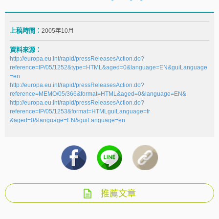
上稿時間：
2005年10月
資料來源：
http://europa.eu.int/rapid/pressReleasesAction.do?
reference=IP/05/1252&type=HTML&aged=0&language=EN&guiLanguage
=en
http://europa.eu.int/rapid/pressReleasesAction.do?
reference=MEMO/05/366&format=HTML&aged=0&language=EN&
http://europa.eu.int/rapid/pressReleasesAction.do?
reference=IP/05/1253&format=HTMLguiLanguage=fr
&aged=0&language=EN&guiLanguage=en
推薦文章