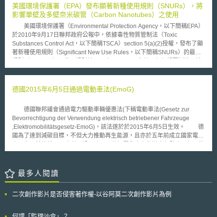
美國環境保護署（EPA）發布顯著新種使用規則（SNURs），將
影響單壁及多壁奈米碳管（Carbon Nanotubes）之使用
美國環境保護署（Environmental Protection Agency，以下簡稱EPA）
於2010年9月17日聯邦政府公報中，依據毒性物質管制法（Toxic
Substances Control Act，以下簡稱TSCA）section 5(a)(2)授權，發布了顯
著新種使用規則（Significant New Use Rules，以下簡稱SNURs）的最終
規則（final rule）。此項規則於2010年10月18日生效，任何想要製造、輸
入以及加工單壁奈米碳管（single-walled carbon nanotubes，以下簡稱
SWCNTs）及多壁奈米碳管（multi-wall carbon nanotubes，以下簡稱
MWCNTs）兩項化學物質者，必須依照TSCA section 5(a)(1)要求，在進行
德國2015年6月5日通過電動車法(EmoG)
上述利用活動的至少90天前，報經EPA核准，否則不得使用。 事實
上，EPA曾於前（2009）年6月24日發布上述SNURs的直接最終規則
德國聯邦議會通過電力驅動車輛優惠法(下稱電動車法(Gesetz zur
（direct final rule），徵詢公眾意見，並在同年8月21日撤回該規則。在重
Bevorrechtigung der Verwendung elektrisch betriebener Fahrzeuge
新提案的規則中，主要是新增SWCNTs、MWCNTs釋放於水中的顯著新種
,Elektromobilitätsgesetz-EmoG)，該法遂於於2015年6月5日生效。 德
使用態樣，並將已完全反應、結合或嵌入已完全反應之聚合物基（polymer
國為了達到減碳目標，不但大力推動再生能源，且亦於五年前成立國家電動
matrix）以及嵌入不再進行機械加工外其他處理之永久硬性聚合物形式
車平台，希望於2020年達到全國有100萬輛電動車在街道上行駛之目標，德
（permanent solid polymer form）之SWCNTs、MWCNTs物質，排除在新
國政府為達此一目標，修法讓電動車可享地方政府提供的停車位以及可使用
SNURs適用範圍之外。 目前，依照TSCA section 5(e)之規定，若系爭
巴士車道兩項優惠。 該法對電動車之定義為(1)電池驅動車輛(2)可充式
之化學物質已列名於TSCA section 8(b)所建立之現存(existing)化學物質目
之油電混合車輛及(3)燃料電池車輛(電動車法第2條)，並提供優惠予(1)公用
最多人閱讀
錄(INVENTORY)中，其他化學物質生產者欲生產該種化學物質時，並不需
道路巷道之停放(2)全部或一部特定公用道路巷道之特別使用(3)進入或通過
再向EFA進行通報程序。然而，若EFA對該列名之化學物質曾發出TSCA
禁行區域，例外地許可之(4)公用道路巷道停放時之規費，免除之(電動車法
section 5(e)下之具風險性命令(risk-based order)，則相關之化學物質生產
二次創作影片是否侵害著作權-以谷阿莫二次創作影片為例
第3條第4項)。 另外，為推廣使用，依道路交通秩序法第46條第1a項，
者須於生產前依據TSCA section 5(a)(2)規範中之SNURs規定通報EFA，使
電動車輛亦得黏貼特殊標識行駛於交通管制區、禁行區域及需繞道之路段。
得EFA於生產前仍有再次檢驗該系爭化學物質的機會。 這一次，EPA以
供巴士行駛道路亦同。而為了電動車之辨識，本法第4條亦規定電動車標識
何謂「監理沙盒」？