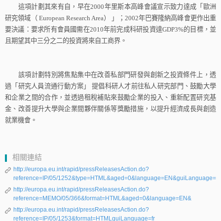
這項計劃其來有自，早在
2000
年里斯本高峰會議宣示致力達成「歐洲
研究領域（
European Research Area
）
」；
2002
年巴賽隆納高峰會更作出重
要決議：要求所有會員國需在
2010
年前完成科研投資達
GDP3%
的目標，並
且期望其中三分之二的投資將來自工商界。
該項計劃特別將焦點集中在改善私部門研發與創新之投資條件上，透
過「研究人員流通行動方案」
提倡科研人才前往私人研究部門、鼓勵大學
和企業之間的合作，並透過租稅補貼來鼓勵企業的投入、重新配置研究基
金、改善提升大學與企業間夥伴關係等獎勵措施，以提升經濟成長與創造
就業機會。
相關連結
http://europa.eu.int/rapid/pressReleasesAction.do?
reference=IP/05/1252&type=HTML&aged=0&language=EN&guiLanguage=e
http://europa.eu.int/rapid/pressReleasesAction.do?
reference=MEMO/05/366&format=HTML&aged=0&language=EN&
http://europa.eu.int/rapid/pressReleasesAction.do?
reference=IP/05/1253&format=HTMLguiLanguage=fr