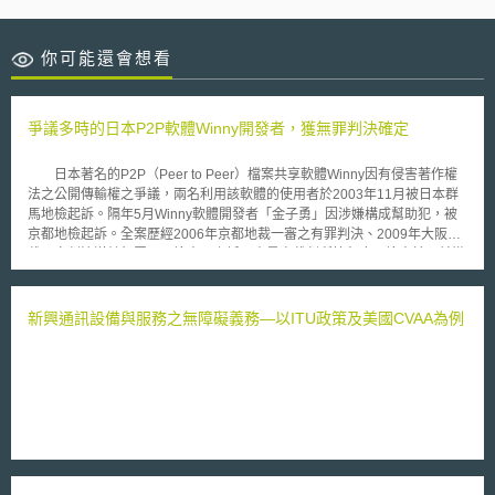
你可能還會想看
爭議多時的日本P2P軟體Winny開發者，獲無罪判決確定
日本著名的P2P（Peer to Peer）檔案共享軟體Winny因有侵害著作權
法之公開傳輸權之爭議，兩名利用該軟體的使用者於2003年11月被日本群
馬地檢起訴。隔年5月Winny軟體開發者「金子勇」因涉嫌構成幫助犯，被
京都地檢起訴。全案歷經2006年京都地裁一審之有罪判決、2009年大阪高
裁二審判決逆轉無罪、而檢方再上訴日本最高裁判所等程序。檢方於日前撤
回上訴，並於2011年12月20日經最高裁判所裁定維持大阪高裁無罪判決，
全案定讞。 大阪高裁認為，軟體的開發者未必能認識使用者會將軟體
使用在非法目的上，難謂構成幫助之行為，因此，開發者本身對軟體的非法
新興通訊設備與服務之無障礙義務—以ITU政策及美國CVAA為例
使用並不需要負責。不法行的情形應該是軟體開發者去鼓勵使用者利用軟體
進行非法行為。 金子勇在20日召開記者會表示，網路上下載未經授權
著作的問題還很多，將竭力解決相關問題，對自己之前開發的軟體而引起之
相關侵權訴訟感到遺憾，並呼籲使用者誤濫用Winny，以實現更好的資訊社
會。 而日本「電腦軟體著作權協會」（the Association of Copyright
for Computer Software）向來致力於著作權之保護工作，協會對此結果表示
並不否定P2P技術本身的價值中立性，但是將來會與相關著作權保護團體攜
手合作，對於類似Winny的共享軟體之非法侵害，持續推動應對之策，並運
用各種手段實現著作權受保護之健全環境。