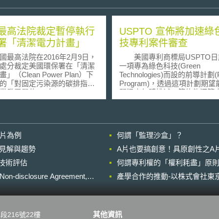
最高法院裁定暫停執行
USPTO 宣佈將加速綠
署「清潔電力計畫」
技專利案件審查
高法院在2016年2月9日，
美國專利商標局USPTO日
處分裁定美國環保署在「清潔
一項專為綠色科技(Green
」（Clean Power Plan）下
Technologies)而設的前導計劃(Pi
的「對固定污染源的碳排指
Program)，透過這項計劃期
業發電單位」（ Carbon
關溫室氣體排減、節約能源等
on Emission Guidelines for
加速其審查、公開及訴願程序
g Stationary Sources: Electric
縮短流程一年。目前平均來說
y Generating Units ），在北新
至最終結果出爐需耗時40個月
sin）電力公司等對其所提起訴訟
消息係由美國商務部長駱家輝(G
影片為例
何謂「監理沙盒」？
實施。 所謂環保署
Locke)所宣佈，普遍被認為是
力計畫」（Clean Power
應於哥本哈根舉行的聯合國氣
的晚近見解與趨勢
A片也要搞創意！具原創性之A
n），係為因應氣候變遷，在2015
框架公約第15次締約方會議。 符
進行技術評估
由美國總統在演說中公布，並於
何謂專利權的「權利耗盡」原則
合條件的申請案必須於2009年1
0月由美國環署公布「對固定污
日前送件，而且必須是尚未收
losure Agreement,
產學合作的推動-以株式會社東京
碳排指引：電業發電單位」最
次官方通知(First Office Acti
。該計畫的具體目標乃以2005
限縮專利範圍的通知)，另外申
，在2030減少碳排32%，各州
必須於2010年12月8日前以電
行訂訂計畫；預期的計畫效果
交「特別審查程序」(petition to
其他資訊
段216號22樓
：保護一般的美國家庭、促進
special)並符合下列要求： ●