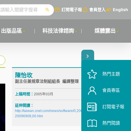
訂閱電子報
會員登入
English
出版品區
科技法律諮詢
媒體露出
熱門主題
陳怡玫
副主任兼規章法制組組長 編譯整理
會員專區
上稿時間：
2005年03月
延伸閱讀：
訂閱電子報
http://taiwan.cnet.com/news/software/0,2000064574,
20096908,00.htm
熱門閱讀