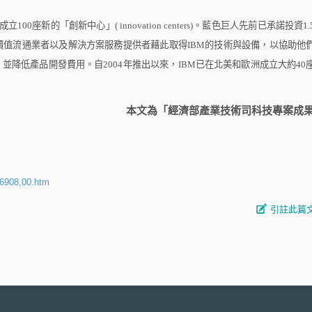
成立
100
座新的「創新中心」
( innovation centers)
。藍色巨人先前已承諾投資
1.
價值流通業者以及解決方案服務提供者藉此取得
IBM
的技術與設備，以協助他
，並降低產品開發費用。自
2004
年推出以來，
IBM
已在北美和歐洲成立大約
40
本文為「經濟部產業技術司科技專案成
96908,00.htm
引註此篇