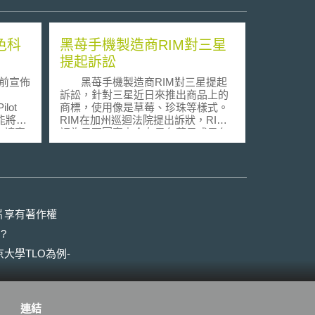
色科
黑苺手機製造商RIM對三星
提起訴訟
前宣佈
黑苺手機製造商RIM對三星提起
訴訟，針對三星近日來推出商品上的
lot
商標，使用像是草莓、珍珠等樣式。
望能將相
RIM在加州巡迴法院提出訴狀，RIM
申請案
認為只要圖案上含有黑色苺果或黑色
，至少
珍珠的樣式，就會和RIM的名稱近
從申請
似。而三星在2006年3月已提出全新
。這項
的商標申請，但RIM對此提出異議，
ary
當時RIM已開始廣告黑苺機，並拒絕
為了呼
接受以三星已註冊的商標使用Verizon
候變化
Wireless上。 RIM提及其產品黑
片享有著作權
苺機的黑苺商標對於RIM而言是無價
?
2月8
的，黑苺商標使RIM走向持續成功的
到第一
境界，並擁有有良好的商譽。倘若三
大學TLO為例-
on，包括
星的商品持續以黑色草莓的商標販
請人還
售，將對RIM的黑苺商標造成商業損
子檔提
害和不可預期的損失，若無法在法律
 make
上受到適當賠償，將對RIM造成極大
連結
必須是正
的損失。因此，RIM請求三星銷毀具