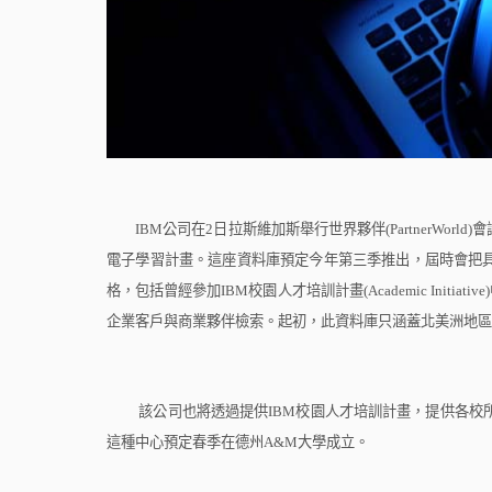
IBM
公司在
2
日拉斯維加斯舉行世界夥伴
(PartnerWorld)
會
電子學習計畫。這座資料庫預定今年第三季推出，屆時會把
格，包括曾經參加
IBM
校園人才培訓計畫
(Academic Initiative)
企業客戶與商業夥伴檢索。起初，此資料庫只涵蓋北美洲地區
該公司也將透過提供
IBM
校園人才培訓計畫，提供各校
這種中心預定春季在德州
A&M
大學成立。