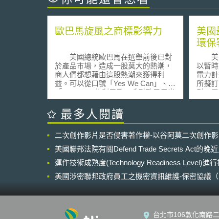
歐巴馬旋風之商標影響力
美國
環保
美國總統歐巴馬在選舉前後已對
美國最
於產品市場，造成一股莫大的熱潮，
以暫時
商人們都想藉由這股熱潮來獲得利
電力計畫
益。可以從口號「Yes We Can」、
所擬訂
「Change」的利用及一系列歐巴馬肖
引：電
像相關產品充斥於產品貨架上得以瞭
Polluti
解。然而，這樣的現象，美國白宮律
Existin
最多人閱讀
師正著手處理保護總統的發言權及肖
Utilit
像權，且在不損民眾熱情之下制定規
（Ba
二次創作影片是否侵害著作權-以谷阿莫二次創作
範以進行管理。 在美國總統大選
期間，暫緩
期間，已有數家美國企業向美國專利
「清潔電
美國聯邦法院有關Defend Trade Secrets Act
商標局 (United States Patent and
Pla
Trademark Office, USPTO)提出新商
運作技術成熟度(Technology Readiness Level)
年8月
標申請。1月份即有73件混合歐巴馬
同年1
美國涉密聯邦政府員工之機密資訊維護-保密協議（Non-disc
名字為商標之申請案，其中包括填充
染源的
NDA）之使用
玩具「Bearak Obama」、
終內容
「ObamaLlama」、棒棒糖
為標準
「Obama」、「Obama vodka」、啤
並得自
台北市106敦化南路二
酒「Obamanator」、服飾
則包含