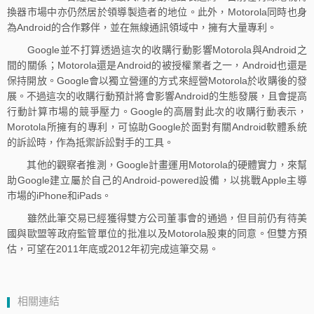
換器市場中亦仍然居於領導製造者的地位。此外，Motorola同時也身
為Android的合作夥伴，並在無線通訊領域中，擁有大量專利。
Google並不打算透過這次的收購行動影響Motorola與Android之
間的關係；Motorola還是Android的被授權業者之一，Android也還是
保持開放。Google會以獨立營運的方式來經營Motorola於收購後的發
展。不過這次的收購行動預計將會影響Android的生態發展，且會提高
行動計算市場的競爭壓力。Google的高層對此次的收購行動表示，
Morotola所擁有的專利，可協助Google於面對有關Android軟體系統
的訴訟時，作為抵禦訴訟對手的工具。
其他的觀察者推測，Google計畫運用Motorola的硬體實力，來幫
助Google建立屬於自己的Android-powered設備，以挑戰Apple主導
市場的iPhone和iPads。
雖然此筆交易已經獲得雙方公司董事會的通過，但目前仍有待美
國與歐盟等政府監管單位的批准以及Motorola股東的同意。但雙方預
估，可望在2011年底或2012年初完成這筆交易。
相關連結