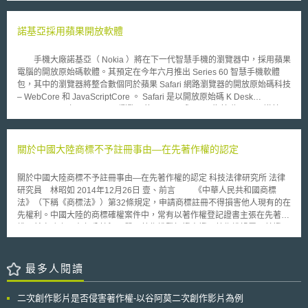
(Leiden University Medical Center)所共同出資設立。 該辦公室之成立
象於遊戲中呈現的著作權歸屬，智財權議題越趨多元。未來在快速變遷的時
源自於GO FAIR計畫，GO意即全球開放(The Global Open)、FAIR則分別係
代，在智財權保護及科技發展之衡平上，更應保留彈性不設限範圍。
指可發現(Findable)、可連接(Accessible)、共同使用(Interoperable)和可重
諾基亞採用蘋果開放軟體
複使用(Re-usable)，其目標在於跨越國界，開放目前科研領域現有的研究
數據，係為邁向歐洲科學雲之里程碑。 荷蘭與德國曾於2017年5月時，發表
手機大廠諾基亞（ Nokia ）將在下一代智慧手機的瀏覽器中，採用蘋果
聯合立場聲明書以展現推動歐洲開放科學雲以及全力支援GO FAIR計畫之企
電腦的開放原始碼軟體。其預定在今年六月推出 Series 60 智慧手機軟體
圖心，此次辦公室之設立為，包含以下主要任務： 支援由個人、機構、計
包，其中的瀏覽器將整合數個同於蘋果 Safari 網路瀏覽器的開放原始碼科技
畫組織等各方所組成的GO FAIR實踐網絡(GO FAIR Implementation
– WebCore 和 JavaScriptCore 。 Safari 是以開放原始碼 K Desk
Networks, INs)之營運工作。 進行GO FAIR實踐網絡之協調工作，以避免重
Environment 之 Konquerer 瀏覽器的 KHTML 與 KJS 為基礎。 諾基亞
複或壟斷之情形發生。 透過教育支援等方式倡議推行GO FAIR計畫。
表示，採用開放碼軟體後，將更方便開發商修改定作其新瀏覽器，並將提供
GO FAIR國際支援與合作辦公室主要之角色為提供建言，而非幫助GO FAIR
新的使用者功能。諾基亞並且表示，未來仍將與蘋果電腦合作開放原始碼軟
計畫做決策，若無達成預期效果或是缺乏明確的工作計畫時，該辦公室則可
體，並積極投入開放原始碼社群。諾基亞對開放原始碼的興趣，在瀏覽器部
關於中國大陸商標不予註冊事由—在先著作權的認定
提供相關服務，以協助達成預期目標，並協助處理行政上之相關議題。
門特別明顯。兩年前，該公司投資 Mozilla 基金會的 Minimo 計劃，創造一
種根據 Mozilla Gecko 翻譯引擎的電話瀏覽器。 Minimo 團隊準備在今夏推
關於中國大陸商標不予註冊事由—在先著作權的認定 科技法律研究所 法律
出針對微軟 Windows CE 作業系統的 0.1 版瀏覽器。
研究員 林昭如 2014年12月26日 壹、前言 《中華人民共和國商標
法》（下稱《商標法》）第32條規定，申請商標註冊不得損害他人現有的在
先權利。中國大陸的商標確權案件中，常有以著作權登記證書主張在先著作
權。然實務上，在部分情況，單以著作權登記證書證明著作權歸屬，其證明
力仍嫌不足。 有一文化用品，將其完成幾乎與畢卡索名畫「夢」完全
相同的作品，向上海市版權局申請著作權登記。隨後，亦向國家工商行政管
理總局商標局申請商標註冊，指定使用於筆類等商品。國家工商行政管理總
最多人閱讀
局商標評審委員會認為，該商標侵害他人的在先著作權，因而裁定不予核准
註冊。該文化用品公司不服，因此向北京市第一中級人民法院提起行政訴
二次創作影片是否侵害著作權-以谷阿莫二次創作影片為例
訟，主張被異議的商標圖形為原創作品，且已取得上海市版權局之著作權登