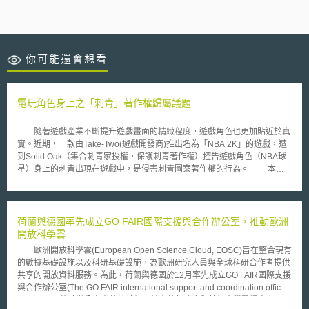
你可能還會想看
電玩角色身上之「刺青」著作權歸屬議題
隨著遊戲產業不斷提升遊戲畫面的精緻程度，遊戲角色也更加貼近於真
實。近期，一款由Take-Two(遊戲開發商)推出名為「NBA 2K」的遊戲，遭
到Solid Oak（集合刺青家授權，保護刺青著作權）控告遊戲角色（NBA球
星）身上的刺青出現在遊戲中，是侵害刺青圖案著作權的行為。 本案
之爭點為遊戲中出現的刺青是否納入著作權保護範圍內及遊戲開發商對於刺
青的再次使用及展示有無違著作權法。Solid Oak顯然符合關於著作權法對
於原創性（original works）的要求，惟由於刺青師與運動員並無任何著作
權協議，因此推斷刺青師仍保有著作權。Take-Two主張在遊戲的使用上屬
荷蘭與德國率先成立GO FAIR國際支援與合作辦公室，推動歐洲
於公平且微量的。他們在遊戲中所呈現之畫面，其唯一目的是保持運動員真
開放科學雲
實性形象，若不去暫停或者放大畫面，幾乎看不清楚那些圖案（刺青）。由
歐洲開放科學雲(European Open Science Cloud, EOSC)旨在整合現有
於本案仍在訴訟中，未來是否能肯認此為合理使用，並未明確。現階段如要
的數據基礎設施以及科研基礎設施，為歐洲研究人員與全球科研合作者提供
避免此類爭訟，或許遊戲開發商得考慮直接向刺青師（藝術家）取得授權，
共享的開放資料服務。為此，荷蘭與德國於12月率先成立GO FAIR國際支援
或由運動員與刺青師簽約並取得授權，進而使遊戲開發商出版遊戲時，得透
與合作辦公室(The GO FAIR international support and coordination office,
過與運動員或聯盟等簽訂使用球員形象之合約，間接使用該等圖案。
GFISCO)。荷蘭辦公室坐落於萊頓，並由荷蘭政府與萊頓大學醫學中心
隨著科技的發展，從虛擬實境內容涉及實體藝術品之著作權，到真實人物形