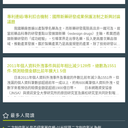
審查立法乃係源於經濟和國家安全考量，美國關注特定技術向中國轉讓以及
美國企業可能透過特定投資幫助提升中國能力之風險。因此，雖然NCCDA
會給國際投資帶來不確定性，但美國兩黨及兩院內部仍支持實施特定形式的
對外投資審查程序，並且與利益相關者就如何制定強而有力且具針對性的對
專利連結/專利扣合機制：國際新藥研發成果保護法制之新興討論
外投資機制進行建設性的討論，目的是確保美國不會將關鍵產業製造能力拱
議題
手讓給外國競爭對手。 NCCDA授權成立國家關鍵能力委員會
我國藥廠普遍以產製學名藥為主，而新藥研發風險高且非一蹴可及，故
(Committee on National Critical Capabilities)，由美國貿易代表署擔任主席
當前藥品科專的研發重點以發展類新藥（redesign drugs）主軸，希冀透過
並與供應鏈安全相關聯邦機構成員共同組成，審查特定對外業務交易和活動
類新藥研發的「成功經驗」，引導業界走出學名藥，投入更高層次藥品領
包括：界定需要境外投資審查的活動範圍、明訂出境審查流程、及關鍵產業
域，推動產業發展。鑑於製藥產業乃是高度規管的產業，除了技術研發以
項目等。依據NCCDA第11條「國家關鍵能力(National Critical
外，也必須切實掌握相關的法規議題，避免因不諳法規致使研發投資錯置或
Capabilities)」定義，指對美國至關重要的有形及無形的系統和資產，若此
浪費。 觀察國際新藥研發成果保護法制之發展趨勢，藥品查驗登記程
類系統和資產無法開發、失能或遭到破壞，將對國家安全造成破壞性影響。
序與專利有效性相互扣合的機制（patent-registration linkage），極可能在
委員會應負責界定涉及「國家關鍵能力」產品、供應鏈和服務；列舉國家關
可預見的未來成為國際間討論的重要議題，鑑於藥品科專之研發補助方向已
2011年個人資料外洩事件與前年相比減少128件，總數為1551
鍵能力產業領域包括：能源、醫療、通訊、國防、運輸、航空航太、機器
由學名藥延伸至新藥技術能量，實有必要瞭解政府投入資源鼓勵研發的類新
件-預測賠償金額比前年擴大1.5倍
人、人工智慧、半導體、造船、水等。若美國人和外國實體從事「涵蓋活
藥，未來由業界承接後是否可能受到此一機制的影響。 藥品查驗登記
動」者，必須在展開活動前至少60天以書面形式通知委員會。委員會將會通
日本2011年個人資料外洩事件及事故的件數比前年減少為1551件，但
程序與專利有效性相互扣合機制一般被簡稱為「專利連結」（patent
知審查，若確定所涵蓋的活動對國家關鍵能力構成不可接受的風險，委員會
洩漏的個人資料筆數卻超過前年一成以上，約有600萬筆個人資料外洩。從
linkage），「專利連結」亦有稱為「專利扣合」，概念上係指將學名藥
可以實施緩解措施，或建議總統採取特定行動，包括暫停和禁止該活動。美
數字來看預估的賠償金額是超過1900億日幣。 日本網路資安協會
（generic drug）的上市審查程序，與原開發藥廠之參考藥品（the
國兩黨期待各方利益相關者能以書面形式參與討論，確保NCCDA法案通過
（JNSA）與資訊安全大學研究所的原田研究室及廣松研究室共同針對報紙
originator reference product）的專利權利狀態連結在一起；進一步而言，
並滿足各方需求，使美國與盟友國的對外投資機制保持一致。
集網路媒體所報導的個人資料外洩相關事件及事故所進行的調查所做的結
一旦新藥通過主管機關的審查上市後，只要在該新藥相關的專利有效期間，
論。 新力集團旗下的海外公司雖然發生合計超過1億筆的大規模個人資
主管機關即不應核准該新藥之仿製藥品上市。 專利連結乃是美國藥品
料外洩的意外，但此一事故並無法明確判別是否屬於個人資料保護法的適用
法規與專利法交錯下特有之產物，然美國透過不斷地對其貿易伙伴訴求專利
範圍，因此從今年的調查對象裡排除。 在2011年發生的資料外洩事件
最多人閱讀
連結的重要性，在美國以外，已有多個國家於其藥品審查程序中建立與專利
有1551件，比起前年的1679件減少128件，大約跟2009年所發生的個人資
之連結關係，例如：加拿大、新加坡、澳洲等國。在藥品上市審查之過程中
料外洩差不多水準。外洩的個人資料筆數總計約628萬4363筆，與前年相較
予以專利連結之目的，係為透過機制設計，確保主管機關不得在原開發藥廠
二次創作影片是否侵害著作權-以谷阿莫二次創作影片為例