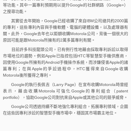
等功能。其中一篇專利預期用以提升Google的社群網路（Google+）
之搜尋功能。
其實從去年開始，Google已經收購了來自IBM公司總共約2000篇
的專利，這些專利內容與手機軟體、電腦的硬體設備，以及處理器有
關。此外，Google去年也以鉅額收購Motorola公司，背後一個很大的
原因可能是跟Motorola所擁有的2萬多篇專利有關。
目前許多科技龍頭公司，已有例行性地藉由採取專利訴訟以取得
市場地位的趨勢。例如Apple已指控包括HTC等智慧型手機供應商，
因使用Google所擁有的Android手機操作系統，而涉嫌侵害Apple的諸
篇專利；在與Apple的爭訟過程中，HTC獲得來自Google收購
Motorola後所獲得之專利。
Google的執行長佩吉（Larry Page）在宣布收購Motorola時曾經
表示，藉由收購Motorola可強化Google的專利組合（patent
portfolio），協助Google公司對抗來自Apple或其他公司的競爭威脅。
Google公司透過持續不斷地強化專利組合，拓展專利領域，企圖
在這些因專利涉訟的智慧型手機市場中，穩固其市場霸主地位。