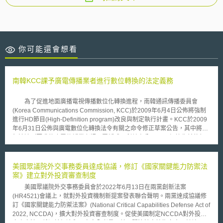
你可能還會想看
南韓KCC課予廣電傳播業者進行數位轉換的法定義務
為了促進地面廣播電視傳播數位化轉換進程，南韓通訊傳播委員會
(Korea Communications Commission, KCC)於2009年6月4日公佈將強制
進行HD節目(High-Definition program)改良與制定執行計畫。KCC於2009
年6月31日公佈與廣電數位化轉換法令有關之命令修正草案公告，其中將對
無法達到要求的廣電傳播業者課予罰鍰或不利益處分。 根據先前執行
廣電數位化轉換法令之經驗，KCC提出了相關修正草案。該草案將課予廣電
傳播業者進行HD節目製播改良之法定義務，且須改善數位傳輸環境，以使
廣電數位化能順利在2012年年底完成。此外，業者必須提出每年的執行計
美國眾議院外交事務委員達成協議，修訂《國家關鍵能力防禦法
畫報告與公開類比播送終止、實施數位化播送的情況，否則業者將受有不利
案》建立對外投資審查制度
益之行政處分，例如基地台許可執照將被廢止。 南韓於2008年2月針對
美國眾議院外交事務委員會於2022年6月13日在兩黨創新法案
廣電類比訊號之關閉制定特別法，並要求在2012年12月31日全面完成廣電
(HR4521)會議上，就對外投資機制新提案發表聯合聲明。兩黨達成協議修
傳播數位化。如今為了確保數位化進程可如期完成，強制廣電傳播業者進行
訂《國家關鍵能力防禦法案》(National Critical Capabilities Defense Act of
相關數位化工作，整體效益有待觀察。
2022, NCCDA)，擴大對外投資審查制度。促使美國制定NCCDA對外投資