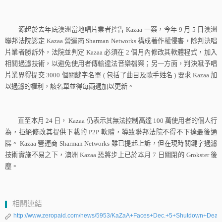
源起於去年底澳洲當地唱片業者控告
Kazaa
一案，今年
9
月
5
日澳洲
聯邦法院認定
Kazaa
營運商
Sharman Networks
構成著作權侵害，除判決唱
片業者勝訴外，法院並判定
Kazaa
必須在
2
個月內修改其軟體程式，加入
相關過濾技術，以避免使用者傳輸違法音樂檔案；另一方面，判決賦予唱
片業界得提交
3000
個關鍵字名單
(
包括了曲目及歌手姓名
)
要求
Kazaa
加
以過濾的權利，該名單並得每兩週加以更新。
直至本月
24
日，
Kazaa
仍表示其無法控制高達
100
萬使用者的個人行
為，拒絕修改其提供下載的
P2P
軟體，導致聯邦法院不得不下達最後通
牒。
Kazaa
營運商
Sharman Networks
雖已提起上訴，但在現時關鍵字過濾
技術實施不易之下，澳洲
Kazaa
恐將步上已於本月
7
日關閉的
Grokster
後
塵。
相關連結
http://www.zeropaid.com/news/5953/KaZaA+Faces+Dec.+5+Shutdown+Deadl