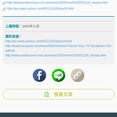
http://www.undercover.com.au/news/2005/nov05/20051126_kazaa.html
http://au.news.yahoo.com/051124/2/p/wy3t.html
上稿時間：
2005年11月
資料來源：
http://au.news.yahoo.com/051124/2/p/wy3t.html
http://www.zeropaid.com/news/5953/KaZaA+Faces+Dec.+5+Shutdown+De
adline/
http://www.undercover.com.au/news/2005/nov05/20051126_kazaa.html
推薦文章