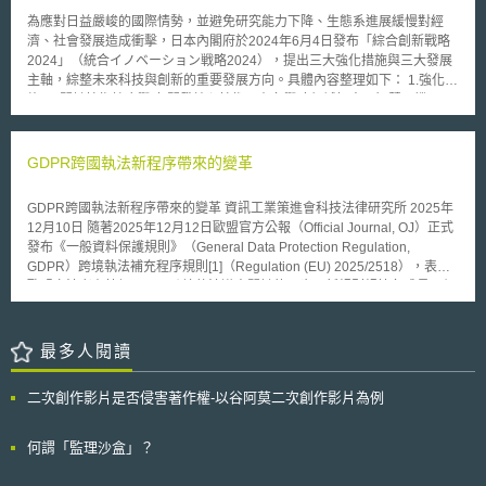
管制而引發了隱私爭議。EC委託X依照其制定的受眾方針進行廣告投放，該
為應對日益嚴峻的國際情勢，並避免研究能力下降、生態系進展緩慢對經
投放方針定義了某些包含和排除關鍵字，和排除了與政治利益相關的帳戶。
濟、社會發展造成衝擊，日本內閣府於2024年6月4日發布「綜合創新戰略
該政策顯示，包含的關鍵字多與「親歐盟」的立場與情緒相關，包含特定政
2024」（統合イノベーション戦略2024），提出三大強化措施與三大發展
黨如荷蘭自由民主人民黨（Dutch VVD）；而排除的關鍵字則多與「疑歐
主軸，綜整未來科技與創新的重要發展方向。具體內容整理如下： 1.強化措
論」的立場與情緒相關，如Viktor Orban。X並透過關鍵字定位和相似
施 (1)關鍵技術綜合戰略 開發核心技術，在各戰略領域如人工智慧、機器
（look-alike）策略，根據關鍵字和與代表資料（proxy data）相比較下顯示
人、物聯網等，透過產官學界合作推進技術融合與研究開發、推動人才培
出的相似性，篩選成年荷蘭公民進行精準廣告投放。 Noyb認為此類廣告投
育，並促進新創發展。 (2)加強國際合作 從全球視角積極運用資源進行策略
放操作已經涉及EUDPR第10條第1項的特種個資（政治立場），在同條第2
性協作，並以促進開發利用、確保安全性為主要目標，主導、參與重要技術
GDPR跨國執法新程序帶來的變革
項之許可性條件未獲滿足之情況下，已構成EUDPR第4條第1項(a)的合法性
相關之國際規則制定。 (3)強化人工智慧領域競爭力並確保安全性 包含創新
原則的違反。EC則主張其並未利用X使用者的個人資料，也未打算處理特種
研發人工智慧之應用，及利用人工智慧加速創新速度等。 2.發展主軸 (1)推
個資，只是使用X的服務。EC還主張，為了傳達立法草案，並基於EC依歐
GDPR跨國執法新程序帶來的變革 資訊工業策進會科技法律研究所 2025年
進先進科技戰略 針對各重要領域如人工智慧、核融合能源、量子科技、生
盟條約（Treaty of EU, TEU）的提案權，其行為也應該被認為是出於
12月10日 隨著2025年12月12日歐盟官方公報（Official Journal, OJ）正式
物科學、材料科學、半導體與通訊技術（6G）推展研究；確保大學與研究
EUDPR第5條第1項(a)的公共利益，具備合法基礎。 EDPS經過調查後，認
發布《一般資料保護規則》（General Data Protection Regulation,
機構之研究安全性與倫理，並為設立智庫強化研究機能預做準備；同時綜合
定： 1.EC透過委託投放廣告和制定受眾方針，決定了資料處理的目的
GDPR）跨境執法補充程序規則[1]（Regulation (EU) 2025/2518），表彰
運用各領域的知識創造價值，為整體社會提供自動化、省力化、防災減災之
（purpose determination），在此範圍內，也應被認為是資料控制者。 2.
歐盟立法者在協調GDPR跨境執法邁出關鍵的一步。新規則規範各成員國個
科學技術。 (2)研究能力與人才培育 透過補助優秀大學與研究費用、扶植區
社群媒體供應商透過比較和關鍵字分析將使用者歸類為具有某些宗教、哲學
資監管機關（Supervisory Authorities, SAs）於執行跨境GDPR投訴與進行
域核心及具有特色的研究型大學、強化國家研究設施並促進設施間之合作性
或政治信仰，亦屬處理了使用者的特種個資。 3.雖然當事人若屬主動公開特
案件調查的應遵守程序規則。 壹、立法背景 個資監管機關在其成員領土範
發展研究基礎；以及推動開放政府資助研究之資料與學術論文。 (3)營造創
種個資，會滿足EUDPR第10條第2項(e)的許可性條件，但依照歐盟法院判
圍享有管轄權，惟控制者或處理者於多成員國設立據點或處理資料時，各監
最多人閱讀
新生態系 透過SBIR計畫（Small Business Innovation Research，小型企
決先例，僅點讚某些貼文不當然等於當事人主動公開其這類動態個人活動資
管機關必須合作並共享決策，此種方式稱為一站式機制（one-stop-shop
業創新研發計畫）補助，並促進新創企業之政府採購；藉由產官學合作推展
料，且即便當事人使用公開帳戶可能滿足許可性條件，該資料之處理仍須具
mechanism）。營運者主要據點的個資監管機關應負責協調監督任務，該
創新；以及擴大政府與民間研發投資規模，促進人才、技術、資金在大企業
二次創作影片是否侵害著作權-以谷阿莫二次創作影片為例
備合法性基礎。 4.TEU中有關提案權之規定本質上非常籠統，難認包含EC
主責之個資監管機關稱為主導監督機關（Lead Supervisory Authority,
與新創公司間流動等。 日本政府認為，核融合能源與量子科技等關鍵技術
的宣傳活動。因此EC進行的資料處理其實並不符合EUDPR第5條所謂的有
LSA），與此相對的個資監管機關被稱為相關監督機關（Supervisory
將為新產業發展的開端，本戰略亦將成為未來日本新一期科學技術與創新基
明確法律依據要求，從而，難認具備執行符合公共利益的任務之合法基礎。
Authorities Concerned, CSA），兩者需合作過程中交換相關資訊。此種合
何謂「監理沙盒」？
本計畫（科学技術・イノベーション基本計画）開展之基礎。我國於半導
5.最後，雖然EDPS認為EC違反EUDPR，但也同時認為，廣告已經結束，
作模式偏向分散式執法，而導致個人救濟的遲延、如企業主要據點變更須移
體、量子科技等關鍵科技發展皆緊跟國際腳步，因此相關戰略措施後續之推
並無罰款的必要，因此僅對EC做成訓誡處分。
轉SA管轄權導致執法程序延宕等諸多功能性缺陷，減損GDPR希望達到的