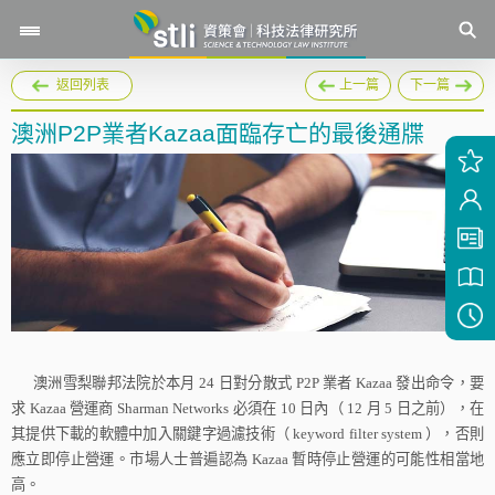
返回列表
上一篇
下一篇
澳洲P2P業者Kazaa面臨存亡的最後通牒
澳洲雪梨聯邦法院於本月
24
日對分散式
P2P
業者
Kazaa
發出命令，要
求
Kazaa
營運商
Sharman Networks
必須在
10
日內（
12
月
5
日之前），在
其提供下載的軟體中加入關鍵字過濾技術（
keyword filter system
），否則
應立即停止營運。市場人士普遍認為
Kazaa
暫時停止營運的可能性相當地
高。