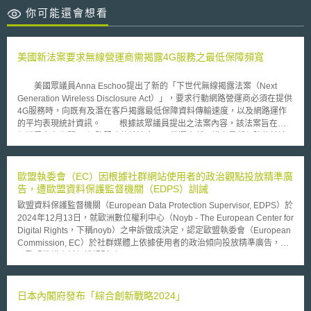
你可能還會想看
美國新法案要求無線營運商需揭露4G服務之最低保障頻寬
美國眾議員Anna Eschoo提出了新的「下世代無線揭露法案（Next
Generation Wireless Disclosure Act）」，要求行動網路營運商必須在提供
4G服務時，向既有及潛在客戶揭露最低保障資料傳輸速度，以及網路運作
的平均表現統計資訊。 根據該眾議員提出之法案內容，該法案旨在確
保消費者在有關4G網路服務傳輸速度以及營運商所承諾之最低保障傳輸速
度等事項上，擁有有完整和準確的資訊。該法案還可以幫助消費者了解業者
網路運作的可靠性、服務覆蓋區域和價格資訊。 Eshoo眾議員表示：
「當消費者申請了一個4G傳輸服務方案時，消費者有權知道他們所支付的
歐盟執委會（EC）因根據社群網站使用者的政治觀點投放精準廣
金錢與所得到的實質服務內容。當無線服務產業投資數十億美元，用以改善
告，遭歐盟資料保護監督機關（EDPS）訓誡
服務覆蓋範圍、增進網路可靠性以及提供更高的傳輸速度，而同時消費者對
歐盟資料保護監督機關（European Data Protection Supervisor, EDPS）於
於4G服務的需求也如期望的出現大幅成長。在這樣的情況下，消費者需要
2024年12月13日，就歐洲數位權利中心（Noyb - The European Center for
知道他們由營運商實際得到的服務速度。」 該法案期望建立準則，使
Digital Rights，下稱noyb）之申訴做成決定，認定歐盟執委會（European
消費者正確理解4G服務資訊（例如該速度是指平均速度或尖峰速度、在什
Commission, EC）於社群媒體上依據使用者的政治傾向投放精準廣告，違
麼情況下速度可能下降等），確保消費者在申請服務之潛能獲得足夠的資
反歐盟機構資料保護規則（Data Protection Regulation for EU institutions,
訊。 舉例而言，該法案要求營運商說明服務之內容包含： - 保證最低資料傳
bodies, offices and agencies, EUDPR），對EC作成訓誡處分。 本案背景
輸速度； - 網路的可靠性； - 提供服務以及訊號之覆蓋範圍； - 定價； - 業
事實：EC在2023年9月15日至28日間，於社群網站X上投放了精準廣告，
者用於提供4G服務之技術（WiMax or LTE）
旨在向公眾傳達EC當時正在推動的兒少性剝削防治法（Child Sexual
日本內閣府發布「綜合創新戰略2024」
Abuse Regulation, CSAR）草案。該草案本身亦因涉及對數位通訊服務的