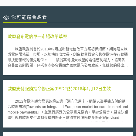
你可能還會想看
歐盟發布電信單一市場改革草案
歐盟執委員會於2013年9月提出新電信改革方案初步細節，期待建立歐
盟電信服務單一市場，以加快經濟增長，創造就業機會和恢復歐洲在行動通
訊技術領域的領先地位。 該提案將擴大歐盟的電信管制權力，協調各
會員國管制機關，包括審查各會員國之國家電信發展政策、無線頻的釋出和
拍賣頻，使會員國管制機關撤銷違反歐盟法律的作為。 歐盟內部之電
信漫遊價格上限將維持，但將由2014年開始逐年降低；另外將於2014年推
動漫遊時，接收來電免費。為了進一步促使降低漫遊價格，歐盟計劃鼓勵各
家電信業者推出泛歐的通訊費率。這將形成一個類似的跨國電信營運許可，
歐盟支付服務指令修正案(PSD2)於2016年1月12日生效
只要獲得歐盟內某一個會員國管制機關的許可後，便能在泛歐範圍內推出電
信服務。歐盟也希望看到各會員國固網電信的價格持續下降，達到與國內長
2012年歐洲議會發表的綠皮書「邁向信用卡、網路以及手機支付的整
途電話同樣水平的價格。 執委會也在該草案中提出，將致力於規範寬
合歐洲市場(Towards an integrated European market for card, internet and
頻網路接取的批發價格管制，以及其他各類行電信服務批發市場的管制。此
mobile payments)」，並進行廣泛的公眾意見徵詢，舉辦公聽會，最後決議
外，歐盟將推動完整的、統一的消費者保護規則，以防止各會員國管制機關
進行現有歐洲支付法制架構的修正。歐盟支付服務指令修正案(revised
的保護不足。 為了鼓勵更快地釋出無線頻譜資源，歐盟希望制定授權
Payment Service Directives, PSD2)於2013年7月由執委會提出，2015年
釋出頻譜的共同規則，而且也將以獎勵誘因鼓勵市場參與者釋出頻譜用於行
10月歐洲議會通過，今年1月12日生效，預期英國、保加利亞、丹麥、德
動寬頻市場，並且將建議如果頻譜使用效率過低，業者將可能被取消執照。
國、奧地利以及法國將會率先修正原有的支付服務法制完成轉換。產業界一