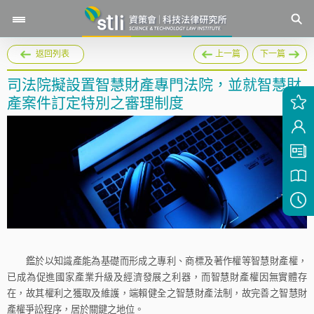
返回列表
上一篇
下一篇
司法院擬設置智慧財產專門法院，並就智慧財
產案件訂定特別之審理制度
鑑於以知識產能為基礎而形成之專利、商標及著作權等智慧財產權，
已成為促進國家產業升級及經濟發展之利器，而智慧財產權因無實體存
在，故其權利之獲取及維護，端賴健全之智慧財產法制，故完善之智慧財
產權爭訟程序，居於關鍵之地位。