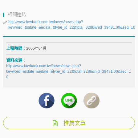
相關連結
http://www.lawbank.com.tw/fnews/news.php?
keyword=&sdate=&edate=&type_id=22&total=3286&nid=39481.00&seq=10
上稿時間：
2006年04月
資料來源：
http://www.lawbank.com.tw/fnews/news.php?
keyword=&sdate=&edate=&type_id=22&total=3286&nid=39481.00&seq=1
0
推薦文章