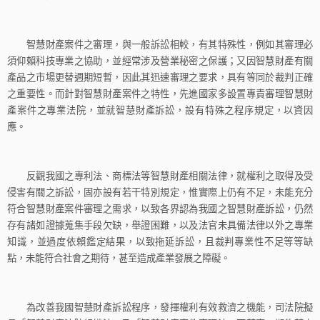
智慧財產案件之審理，與一般訴訟相較，有其特殊性，例如其審理必
須仰賴科技專業之協助，並經常涉及營業秘密之保護；又因智慧財產有關
產品之市場更替週期短暫，因此其迅速審理之要求，具有等同於裁判正確
之重要性。而針對智慧財產案件之特性，先進國家多設置專責審理智慧財
產案件之專業法院，並就智慧財產訴訟，設有特殊之程序規定，以資因
應。
反觀我國之專利法、商標法等智慧財產相關法律，就權利之取得及受
侵害有關之訴訟，固亦設有若干特別規定，惟實際上仍有不足，未能充分
符合智慧財產案件審理之需求，以致各界認為我國之智慧財產訴訟，仍然
存有諸如證據蒐集手段欠缺，舉證困難，以及法官未具備法律以外之專業
知識，並過度依賴鑑定結果，以致拖延訴訟，且裁判專業性不足等等缺
點，未能符合社會之期待，甚至造成產業發展之障礙。
為改善我國智慧財產訴訟程序，發揮權利有效救濟之機能，司法院擬