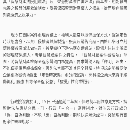
具「智慧財產法院組織法」及「智慧財產案件審理法」兩草案，期能藉由
完善之智慧財產救濟制度，妥善保障智慧財產權人之權益，從而增進我國
知識經濟之競爭力。
現今在智財案件處理實務上，權利人最常以提供擔保方式，聲請定暫
時狀態處分，以禁止侵權者繼續製造、販賣及銷售商品。由於此舉可立刻
讓侵權者沒辦法做生意，甚至逼迫下游供應商選邊站，殺傷力往往比訴訟
的審理結果還大。考量智慧產案件之特性，
「智慧財產案件審理法」草
案，將智慧財產權保全程序聲請門檻提高，要求聲請人應「釋明」理由，
不能僅提供巨額擔保金，否則法官將不准其保全聲請。這項規定勢將促使
企業更為審慎地提出「定暫時狀態」處分的聲請，
高科技企業未來將不能
動輒利用假扣押等保全程序進行「騷擾」性商業戰術。
行政院院會於
4
月
19
日
已通過前二草案，但政院以附註意見方式，指
智財法院應結合民、刑、行政「三合一」審理制度，對涉及行政處分
「得」自為判斷，不能「應」自為判斷，期能快速解決訟爭，突破現行智
財案件審理瓶頸。