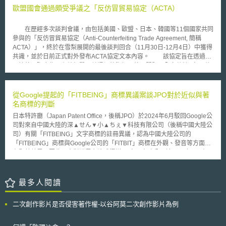
電信業者也將被允許一定的頻譜交易，以鼓勵歐盟基礎設施交易。 最
致對於修正案表示歡迎，因為本次修正將會大幅提升支付創新應用的發展可
歐盟國會通過頗受爭議之「反仿冒貿易協定（ACTA）
後該草案針對「網路中立」的問題也提出解決方案，將禁止電信市場的競爭
能，尤其是行動支付。 PSD2之重大修正包含針對支付服務的內容作出
業者之間，有將網路服務阻斷或降低網路傳輸優先權的舉措。電信業者將需
修正，新增第三方支付服務提供人(third party payment service provider，
要提供的更透明的寬頻網路連線實際速率資訊，降低「誤導性的廣告」損害
在歷經多次談判會議，由包括美國、歐盟、日本、韓國等11個國家共同
簡稱TPP)為支付服務之內容(附件一第7項)。TPP的內涵為透過對於其它支
消費者權益。然而，電信業者也能夠提供更高的連線速度，或較佳的網路傳
參與的「反仿冒貿易協定（Anti-Counterfeiting Trade Agreement, 簡稱
付服務提供者的支付帳戶的存取，提供包含支付發動服務(payment
輸品質保證，使客戶支付較高的價格取得較優質的服務。 歐盟認為歐
ACTA）」，終於在雪梨展開的最後談判回合（11月30日-12月4日）中獲得
initiation services)以及帳戶資訊服務(account information services)。依照
洲的戰略利益和經濟進步，與泛歐電信單一市場的建立密不可分的，同時希
共識，並於日前正式對外發布ACTA協定文本內容。 該協定旨在透過跨
第58條規定，TPP服務提供者具備下列義務： 1.確保支付服務使用者的個人
望藉由本次改革，提供歐盟公民充分、公平、高品質、普及的網際網路與行
國境的國際合作，有效打擊日益猖獗的盜版及仿冒問題，全文共計6章45條
化安全資訊不會被其它人取得。 2.以明確的方式向帳戶之支付服務提供者認
動通訊服務。
文，包括民、刑事執行、邊境措施等，且因應數位化時代對智慧財產權保護
證自己的身分。 3.不儲存支付服務使用者的敏感支付資訊或個人化安全憑
所帶來的衝擊，針對數位化環境智慧財產權的執行措施，也有相對應的規定
證。 除此之外，PSD2明確將純粹的技術服務提供者排除於支付機構之
（section 5: Enforcement of Intellectual Property Rights in the Digital
從Google提起的「FITBEING」商標異議案談JPO對於近似與著
範圍，無需適用支付服務指令。 PSD2亦授權EBA發布相關規定制定技
Environment）。而ACTA協定文本尚須提交各簽約國政府或國會表決同意
名商標的判斷
術門檻，包含強力的客戶身分認證以及通訊資訊標準。
的程序，方能生效。 以歐盟為例，儘管遭受歐盟境內廣大的批評聲
日本特許廳（Japan Patent Office，後稱JPO）於2024年6月駁回Google公
浪，歐盟國會於11月24日以驚險的半數通過爭議許久的「反仿冒貿易協定
司對來自中國大陸的深▲せん▼小▲ちぇ▼科技有限公司（後稱中國大陸公
(Anti-Counterfeiting Trade Agreement, ACTA) 」。歐盟國會宣稱，透過
司）有關「FITBEING」文字商標的註冊異議，認為中國大陸公司的
ACTA協定的簽署，以國際合作的方式，將有助於解決現今猖獗的侵權問
「FITBEING」商標與Google公司的「FITBIT」商標在外觀、發音等方面存
題，以落實智慧財產權的保障。尤其是針對歐盟境內的地理標誌（如
在顯著差異，因此不會對消費者造成混淆。 中國大陸公司於2023年1月在日
Champagner、Spreewald-Gurken），未來將可透過跨國合作，提升對歐
本申請註冊「FITBEING」文字商標，指定於第14類的「鐘錶和計時儀器」
洲企業的保護。雖然現階段仍有許多問題未能達成共識，但至少ACTA協定
等商品。Google公司於同年8月對該商標提出異議，主張「FITBEING」商
啟動各國合作打擊仿冒的開端。 不過，雖然歐盟執委會一直以來對外
標與其於2018年註冊的「FITBIT」文字商標，在拼寫及發音上相似，並有
最多人閱讀
“消毒“， ACTA協定的簽署前提是在符合歐盟現行法規的基礎上，並且不會
致相關消費者混淆誤認之可能，違反日本商標法第4條第1項第11款、第15
對歐盟人民的基本權、個人隱私權保障造成威脅。但包括電子通 訊傳播業
款。此外，Google公司亦表示其「FITBIT」文字商標已為Google穿戴設備
者（e-communications providers）、無疆界醫師組織等團體，都發表聲
二次創作影片是否侵害著作權-以谷阿莫二次創作影片為例
的「周知」標識，應具有排他性。 JPO指出，儘管「FITBEING」和
明，要求歐盟國會確保ACTA協定落實於各會員國內，不會影響改變歐盟既
「FITBIT」在拼寫上皆以「FITB」開頭，惟二者字尾的「ING」和「IT」無
有的法制規範。包括是否引進三振條款，透過網路封鎖手段遏止侵權行為、
論在文字外觀、字母數量還是音節數量上的差異皆具顯著差異。此外，JPO