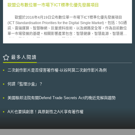
人工智慧戰略著重在建立人工智慧生態系統，並強調人與機器之間的合作關
濟安全問題及各方意見，以及目前最新進展。 壹、事件摘要 U.S. Steel為美
歐盟公布數位單一市場下ICT標準化優先發展項目
係，為人工智慧產業發展奠定良好基礎。德國政府將基於此要點繼續制定進
國指標性鋼鐵企業，近年受到產業結構改變影響持續虧損，最終於2023年8
一步的人工智慧戰略，並預計將於2018年12月公佈德國的人工智慧戰略完
月宣布出售。日鐵為進軍美國電動車鋼品市場，於2023年12月18日發表將
整報告。
歐盟於2016年4月19日公布數位單一市場下ICT標準化優先發展項目
收購U.S. Steel，消息曝光後引發美國各界嘩然，白宮更於同年12月21日表
(ICT Standardisation Priorities for the Digital Single Market)，包括：5G通
示此項收購可能影響國家安全和供應鏈可靠性，應嚴格進行審查。 日鐵收
訊、雲端運算、智慧聯網、巨量資料技術、以及網路安全等，作為目前數位
購之U.S. Steel計畫將同時由美國司法部審查是否違反反托拉斯法，以及由
單一市場發展的基礎。相關影響產業包含：智慧健康、智慧能源、智慧運輸
美國外資投資委員會（Committee on Foreign Investment in the United
系統、電動車、智慧家居、以及智慧城市等。其三大主軸依次說明如下： 1.
States, CFIUS）根據《外國投資風險審查現代化法》（Foreign
ICT標準建立為數位單一市場發展核心 歐盟將依1025/2012規則為基礎，進
InvestmentRisk Review Modernization Act of 2017, FIRRMA）審查是否影
行標準化建立，因此將聚焦在數位單一市場需要發展的核心技術領域，優先
響經濟安全，導致美國技術經由投資或併購不當流出。 CFIUS原訂於今
進行標準訂定。 2. 因應全球技術變遷發展 ICT標準發展主要仍以產業為導
最多人閱讀
（2024）9月23日完成審查，惟CFIUS於8月31日向日鐵表示，此項收購計
向，且由產業自願性採納，建立之原則包括應具備透明性、開放、公平與一
畫可能降低美國國內鋼鐵產能，影響交通、建築和農業等領域之鋼鐵供應，
致性、有效與連結性等，此同時也能促成歐洲創新能量之發展。 3.以雙主軸
存在經濟安全上之隱憂。根據歐美媒體報導，美國總統拜登可能發布中止收
二次創作影片是否侵害著作權-以谷阿莫二次創作影片為例
計畫優先發展ICT標準設立 (1)首先歐盟執委會將確認數位單一市場優先發展
購之行政命令，故日鐵重新向CFIUS申請審查，將審查期間延長為90天，讓
之五項領域，並且設立發展時程。 (2)針對上述的優先發展領域，歐盟將進
本案可以在美國總統大選結束後做出決定，以降低政治影響。 貳、 重點說
行施行檢視以及相關細項。 在5G通訊部分，預計將透過5G公私協力合
何謂「監理沙盒」？
明 一、收購計畫涉及之經安問題及日鐵回應： CFIUS係依據《1950年國防
作發展，同時以目前產業的需求為發展導向；在雲端運算方面，歐盟將以資
生產法》第721條（section 721 of the Defense Production Act of
金補助方式，促進雲端應用的互通性與易取性發展，並且支持企業，尤其在
1950）、第11858號行政命令（Executive Order 11858）以及《聯邦法
美國聯邦法院有關Defend Trade Secrets Act的晚近見解與趨勢
中小企業部分，以服務層級協議為基礎，協助採用雲端運算服務；在智慧聯
規》第31編第8篇（chapter VIII of title 31 of the Code of Federal
網發展部分，主要為發展技術、介面、Open API等，建立準則，並預計將
Regulations.）組成之跨部門委員會，其任務為審查外資收購美國公司是否
智慧聯網標準納入成為政府採購項目之一；在網路安全性部分，在上述發展
A片也要搞創意！具原創性之A片享有著作權
構成國家安全威脅，避免外國人透過併購或投資等方式控制美國企業。 針
技術領域當中，資料安全與隱私保護為核心議題，因此除了透過公司協力方
對日鐵收購US Steel一事，CFIUS於8月31日致函日鐵和US Steel，指出可
式發展安全技術以外，同時也鼓勵業者應該設計著手保護隱私等概念優先納
能存在兩大經濟安全上之問題： （一）降低美國鋼鐵產能：因日鐵擴大對
入技術之中；關於巨量資料技術部分，包括跨部門技術整合、資料與後設資
印度市場投資並收購當地鋼鐵廠，CFIUS擔心其可能將美國鋼鐵產線轉移至
料有更佳的互通性。此外，尚包括資料與軟體基礎設施服務，提供科學資料
印度，進而影響美國產能。針對上述疑慮，日鐵承諾將額外投資27億美元，