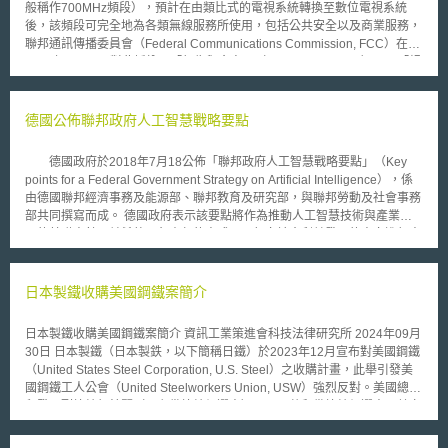
般稱作700MHz頻段），預計在由類比式的電視系統轉換至數位電視系統
後，該頻段可完全地為各類無線服務所使用，包括公共安全以及商業服務，
聯邦通訊傳播委員會（Federal Communications Commission, FCC）在
2007年4月25日對此採納了「報告與命令」（Report and Order）以及「規
則制訂建議的進一步通告」(Further Notice of Proposed Rulemaking )等文
件作為相關規範。 關於700 MHz頻段的使用，目前FCC正朝下列三個
面向來規劃： (1) 在商用服務方面，FCC以不同經濟規模的區域（如都會
德國公佈聯邦政府人工智慧戰略要點
區、較大的經濟區塊等）來決定執照的發放，同時也制訂了如功率限制及其
他的技術性規範。 (2)在保護頻道（Guard Bands）方面，FCC將改變目前
德國政府於2018年7月18公佈「聯邦政府人工智慧戰略要點」（Key
在次級市場方面的租賃管理制度，使取得執照的業者在保護頻道的使用上更
points for a Federal Government Strategy on Artificial Intelligence），係
有彈性與效率； (3) 在公共安全頻段方面，FCC認為藉著更多頻段的釋放，
由德國聯邦經濟事務及能源部、聯邦教育及研究部，與聯邦勞動及社會事務
使全國不同的網路（包括寬頻與窄頻）皆能全面達成互連，使危難發生時更
部共同撰寫而成。 德國政府表示該要點將作為推動人工智慧技術與產業發
得以發揮保障公共安全之功能。 上述相關的規則與建議將使FCC得以
展的基礎方針，並希望以負責任的方式以及朝向社會利益發展的方向進行人
拍賣700 MHz頻段中不同用途的執照，並期待在全國性無線寬頻服務的互連
工智慧開發與應用。 德國人工智慧戰略要點摘要如下： 1. 研究能量：
方面，營造出更為創新以及符合公共安全的服務環境。
必須大幅增加研究支出並且爭取世界一流人才。 2. 人工智慧能力應泛分佈
在社會各處：各學科與產業領域皆需要人工智慧。 3. 資料作為人工智慧發
日本製鐵收購美國鋼鐵案簡介
展的基礎：資料是人工智慧發展的重要關鍵，德國的資料發展重點將放在資
料品質的強化。 4. 基礎設施：人工智慧中重要的技術「深度學習」，不僅
日本製鐵收購美國鋼鐵案簡介 資訊工業策進會科技法律研究所 2024年09月
需要大量資料，同時還需要強大的計算能力，德國需要加強計算能力的硬體
30日 日本製鐵（日本製鉄，以下簡稱日鐵）於2023年12月宣布對美國鋼鐵
設備。 5. 經濟應用：德國數位化發展的下一步需要仰賴人工智慧技術，尤
（United States Steel Corporation, U.S. Steel）之收購計畫，此舉引發美
其是中小企業採納人工智慧技術方面將會是焦點之一。 6. 社會法制：人工
國鋼鐵工人公會（United Steelworkers Union, USW）強烈反對。美國總統
智慧發展過程中牽涉許多道德以及法制、監管議題，德國政府認為這些都必
拜登及副總統賀錦麗（民主黨總統候選人），以及共和黨總統候選人川普亦
須請不同利害關係人共同公開討論。 7. 國際合作：德國作為歐盟會員國之
陸續發表聲明，反對此項收購計畫。 上述收購計畫為今（2024）年美國總
一，未來的人工智慧發展將力求與歐盟各國合作。 整體而言，德國的
統大選備受關注的議題之一，本文將簡單介紹事件摘要、本案可能涉及之經