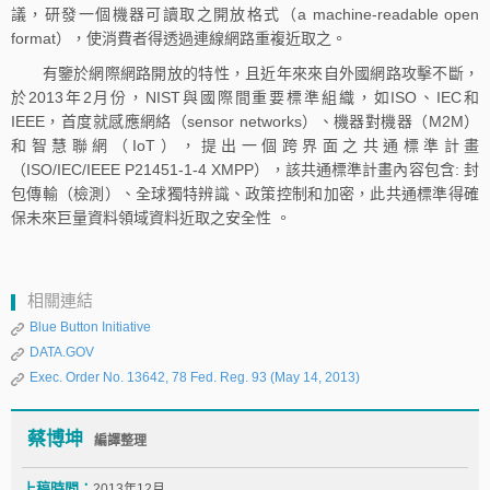
議，研發一個機器可讀取之開放格式（a machine-readable open
format），使消費者得透過連線網路重複近取之。
有鑒於網際網路開放的特性，且近年來來自外國網路攻擊不斷，
於2013年2月份，NIST與國際間重要標準組織，如ISO、IEC和
IEEE，首度就感應網絡（sensor networks）、機器對機器（M2M）
和智慧聯網（IoT），提出一個跨界面之共通標準計畫
（ISO/IEC/IEEE P21451-1-4 XMPP），該共通標準計畫內容包含: 封
包傳輸（檢測）、全球獨特辨識、政策控制和加密，此共通標準得確
保未來巨量資料領域資料近取之安全性 。
相關連結
Blue Button Initiative
DATA.GOV
Exec. Order No. 13642, 78 Fed. Reg. 93 (May 14, 2013)
蔡博坤
編譯整理
上稿時間：
2013年12月