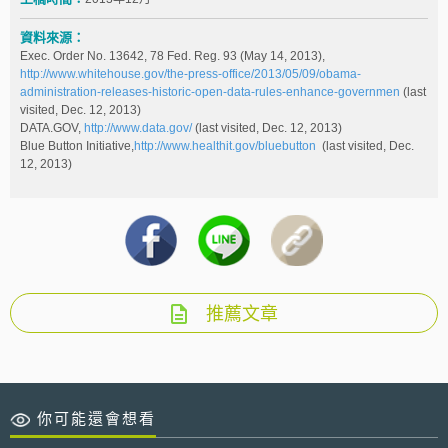
資料來源：
Exec. Order No. 13642, 78 Fed. Reg. 93 (May 14, 2013),
http://www.whitehouse.gov/the-press-office/2013/05/09/obama-
administration-releases-historic-open-data-rules-enhance-governmen
(last
visited, Dec. 12, 2013)
DATA.GOV,
http://www.data.gov/
(last visited, Dec. 12, 2013)
Blue Button Initiative,
http://www.healthit.gov/bluebutton
(last visited, Dec.
12, 2013)
推薦文章
你可能還會想看