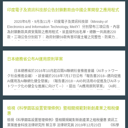
印度電子及資訊科技部公告封鎖數款由中國企業開發之應用程式
2020年6月、9月及11月，印度電子及資訊科技部（Ministry of
Electronics and Information Technology, MeitY）分別發布三項公告，內容
為封鎖數款具資安風險之應用程式，並直接列出名單，總數一共高達220
款。三項公告分別如下： 政府封鎖59款有害印度主權之完整性、防禦力、
國家安全及公共利益的手機應用程式（Government Bans 59 mobile apps
which are prejudicial to sovereignty and integrity of India, defence of
India, security of state and public order）。 政府封鎖118款有害印度主權
之完整性、防禦力、國家安全和公共利益的手機應用程式（Government
日本總務省公布AI運用原則草案
Blocks 118 Mobile Apps Which are Prejudicial to Sovereignty and
Integrity of India, Defence of India, Security of State and Public Order）。
日本總務省於2016年10月起召開AI聯網社會推進會議（AIネットワー
政府禁止國內使用者使用43款手機應用程式（Government of India blocks
ク社会推進会議），該會議於2018年7月17日公布「報告書2018─邁向促進
43 mobile apps from accessing by users in India）。 三項公告皆指出
AI運用及AI聯網化健全發展」（報告書2018－AIの利活用の促進及びAIネッ
依照資訊技術法（Information Technology Act 2000）第69A條之規定，中
トワーク化の健全な進展に向けて－），提出「AI應用原則草案」（AI利活
央政府為保護印度主權之完整性、國家安全、公共利益而有必要，得透過命
用原則案）。 「AI應用原則草案」制定目的在於促進AI開發及運用，藉
令封鎖、監視或解密由特定電腦資源（computer resource）產生、傳送、
由AI聯網環境健全發展，實現以人為中心之「智連社會」（Wisdom
儲存或管理的資料。依照同法第2條第1項第k款，電腦資源係指電腦設備、
Network Society：WINS），其規範主體包括︰AI系統利用者、AI服務提供
電腦網路、軟體或應用程式。 電子及資訊科技部進一步表示，經民眾
者、最終利用者（以利用AI系統和服務為業）、AI網路服務提供者、離線AI
檢視《科學園區設置管理條例》暨相關規範對新創產業之租稅優
檢舉後調查發現，在手機Android及iOS系統之應用程式商店中，有許多應
服務提供者、商業利用者、消費者利用者、間接利用者、資料提供者、第三
惠
用程式未經使用者授權就存取其重要資料，並傳輸到印度境外的伺服器，不
者和開發者；草案內並根據上開規範對象間關係，整理各種AI運用情境，最
僅對印度人民隱私造成威脅，更損害印度國家安全與公共利益。有鑑於此，
檢視《科學園區設置管理條例》暨相關規範對新創產業之租稅優惠 資訊工
終提出「適當利用」、「適當學習」、「合作」、「安全」、「資安」、
電子及資訊科技部決定封鎖此類具資安風險之應用程式，將名單中所列應用
業策進會科技法律研究所 蔡立亭 法律研究員 2019年12月23日 《科學
「隱私」、「尊嚴自律」、「公平性」、「透明性」、「歸責」等十大AI應