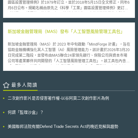
程式自應用程式商店中下架，名單中包括TikTok、WeChat、淘寶、支付
園區設置管理條例》於1979年訂立，並於2018年5月15日全文修正，同年6
用原則。總務省表示將持續檢討完善AI應用原則草案細節，以「利用手冊」
寶、微博等應用程式。由於名單中大多數皆屬中國企業開發之應用程式，外
月6日公布。規範名稱由原先之《科學「工業」園區設置管理條例》更訂為
等形式公布，提供民眾參考。 行政院於2018年初推出「台灣AI行動計
界普遍認為是今年6月中印軍隊於邊界西段加勒萬河谷（Galwan Valley）發
《科學園區設置管理條例》（以下簡稱本條例），由傳統製造業為主體的思
畫」，將整合5+2創新產業方案，由相關部會協助發展100個以上的AI應用
生衝突，因此印度透過封鎖中國資通訊服務之手段以牽制對方，預計此舉將
維，轉化為引進多元科學技術。 為鼓勵多元科技產業進入園區，本條
解決方案，日本總務省所整理之AI應用情境與研提之應用原則，或可作為我
導致兩國關係更加緊張。
例設有租稅優惠之規定，若自國外進口機器、設備、材料等，則可免徵進口
國未來推動AI發展之參考。
稅、貨物稅、營業稅；外銷產品或勞務時，不僅營業稅的稅率為零，亦免徵
新加坡金融管理局（MAS）發布「人工智慧風險管理工具包」
貨物稅。[1]另外，尚有承租土地租金之減免；[2]以及輸出入貨品，若申請簽
證、核准，則可免辦輸出入許可證。[3]在子法上，亦有園區進出口貨品保稅
新加坡金融管理局（MAS）於 2023 年中旬啟動「MindForge 計畫」，旨在
之規範。[4]申言之，進入園區的事業，仍須有實體的物件產出，方能適用本
協助金融機構強化其人工智慧（AI）風險管理能力。該計畫於2026年3月20
條例中的優惠。此仍偏屬於以工業的思維，規範園區內的產業，針對無實體
日完成第二階段，並發布由MAS聯合24家領先銀行、保險公司與資本市場
產出的業者，如以大數據分析、服務為導向的新創事業，則不適用目前相關
公司等產業夥伴共同開發的「人工智慧風險管理工具包」。該工具包內含
的租稅優惠。 在其他規範，[5]亦有輔助產業發展之租稅優惠。立於推
「AI風險管理營運手冊」（下稱「營運手冊」）與「AI風險管理實施案例」
動產業創新的基礎，針對遵守環境保護、勞工、食品安全衛生規範的企業；
（下稱「實施案例」），提供實務資源以管理涵蓋「傳統AI」、「生成式
[6]或投資之全新智慧機械係供自行使用；[7]或於其自行研發之智慧財產權取
AI」及「新興代理型AI」技術的相關風險，確保產業能安全且負責任的導入
得之收益範圍內讓與、授權，[8]均得抵減課徵所得稅。另，學術或研究機構
AI。「營運手冊」依據MAS的監理期望，將AI 風險管理框架分為四大核
最多人閱讀
自行研發，[9]或員工取得獎酬股份的基礎給付，[10]亦均得選擇免課徵所得
心：一、範圍與監管：建立AI治理框架並釐清AI監督的角色與責任。二、AI
稅。創業投資事業，[11]亦享有相關之租稅優惠。並尚有為生技新藥產業的
風險管理：透過組織的系統、政策與程序，識別AI應用情境，進行風險重大
升級，而在人才培訓、研究、發展的投資，可抵減營利事業所得稅。[12]針
二次創作影片是否侵害著作權-以谷阿莫二次創作影片為例
性評估，並建立AI盤點清單。三、AI生命週期管理：實施AI應用完整生命週
對中小企業對土地之使用、研發實驗、以智慧財產作價的股票、保留盈餘、
期的控制措施。四、促成因素：發展組織能力、基礎設施與資源，以確保能
增僱員工，[13]亦設有租稅優惠。現行的稅務規範，已不再侷限於空間或實
持續支持負責任的AI應用。「實施案例」則收錄如星展銀行（DBS）及瑞士
何謂「監理沙盒」？
體物，而有以鼓勵「研發」為主體。換言之，新創產業研發的各個階段，仍
寶盛（Julius Baer）等機構的AI風險管理實務。未來，MAS 將於
須以各自的技術、資金、人力形成研發成果，若能以政府的資源協助產品開
「BuildFin.ai」倡議下成立專責小組，持續開發建構管理新興技術風險的框
發的過程，應可強化新創產業既有的研發基礎。 提供新創產業稅務上
美國聯邦法院有關Defend Trade Secrets Act的晚近見解與趨勢
架。 相較於新加坡著重建立全方位治理架構，資訊工業策進會科技法律研
的支持，不僅可以直接補助新創業者的方式，亦可藉由鼓勵新創業者接受輔
究所創意智財中心（下稱「資策會科法所創智中心」）於同年 2 月發布之
導，加速達成科技發展的目標。此可觀察美國《紐約洲商業孵化器與新創熱