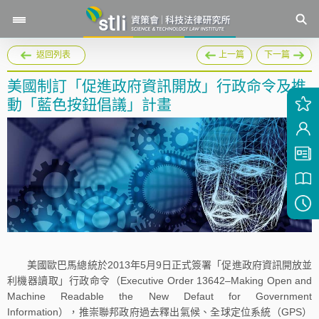
返回列表
上一篇
下一篇
美國制訂「促進政府資訊開放」行政命令及推
動「藍色按鈕倡議」計畫
美國歐巴馬總統於2013年5月9日正式簽署「促進政府資訊開放並
利機器讀取」行政命令（Executive Order 13642–Making Open and
Machine Readable the New Defaut for Government
Information），推崇聯邦政府過去釋出氣候、全球定位系統（GPS）