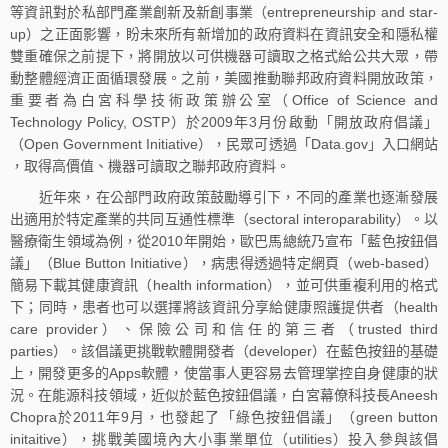
等資訊對於私部門產業創新及新創事業（entrepreneurship and star-
up）之正面影響，盼未來所有新增加的政府資料在資訊安全和隱私權
雙重確保之前提下，將開放以可供機器可讀取之格式給公共大眾，帶
動整體經濟正面循環發展。之前，美國推動聯邦政府資料開放政策，
重要者為白宮科學技術政策辦公室（Office of Science and
Technology Policy, OSTP）於2009年3月份啟動「開放政府倡議」
（Open Government Initiative），民眾可透過「Data.gov」入口網站
，取得高價值、機器可讀取之聯邦政府資料。
近年來，在公部門政府政策鼓勵導引下，不同的產業也逐漸發展
出適用於特定產業的共同互通性標準（sectoral interoparability）。以
醫療衛生領域為例，從2010年開始，歐巴馬總統乃宣布「藍色按鈕倡
議」（Blue Button Initiative），病患得透過特定網頁（web-based）
簡易下載其健康資訊（health information），並可供重複利用的格式
下；同時，患者也可以選擇將該資訊分享給健康照護提供者（health
care provider）、保險公司和信任的第三者（trusted third
parties）。該倡議更挑戰軟體開發者（developer）在藍色按鈕的基礎
上，開發更多的Apps軟體，使當事人更容易去管理掌控自身健康的狀
況。在能源科技領域，近似於藍色按鈕倡議，白宮幕僚科技長Aneesh
Chopra於2011年9月，也發起了「綠色按鈕倡議」（green button
initaitive），挑戰美國境內大小事業單位（utilities）投入參與該倡