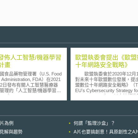
A發佈人工智慧/機器學習
歐盟執委會提出《歐盟
計畫
十年網路安全戰略》
品藥物管理署（U.S. Food
歐盟執委會於2020年12月1
 Administration, FDA）在2021
對未來十年歐盟數位發展，提
12日發布有關人工智慧醫療器
盟數位十年網路安全戰略》（T
管理的「人工智慧/機器學習行
EU's Cybersecurity Strategy fo
Artificial
Digital Decade），以支持塑
igence/Machine Learning
數位未來（Shaping Europe's Dig
)-Based Software as a Medical
Future）、歐洲復甦計畫（Reco
e (SaMD) Action Plan）。該行
Plan for Europe）和歐洲安全
的制定背景係FDA認為上市後
（EU Security Union Strate
影片為例
何謂「監理沙盒」？
斷更新演算法的機器學習醫療
戰略說明應如何加強歐盟共同
Software as Medical
對網路攻擊的應變能力，並確
的晚近見解與趨勢
A片也要搞創意！具原創性之A
ce, SaMD），具有極高的診療潛
及企業都能在可信賴的數位服