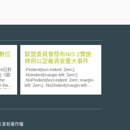
數位
歐盟委員會發布NIS 2實施
條例以定義資安重大事件
6日針
.Pindent{text-indent: 2em;}
出《歐
.Noindent{margin-left: 2em;}
he
.NoPindent{text-indent: 2em; margin-
r the
left: 2em;} .No2indent{margin-left:
造歐盟的
3em;} .No2Pindent{text-indent: 2em;
ital
margin-left: 3em} .No3indent{margin-
very
left: 4em;} .No3Pindent{text-indent:
聯盟
2em; margin-left: 4em} 歐盟委員會於
gy）。該
2024年10月17日通過了歐盟第
抵禦面
2022/2555號《於歐盟實施高度共通程
保民眾
度之資安措施指令》（Directive (EU)
片享有著作權
務中受
2022/2555 on measures for a high