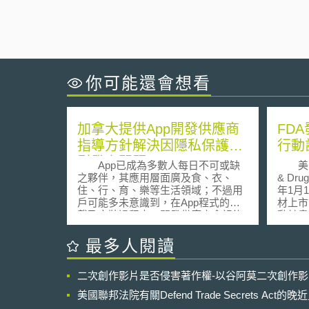
你可能還會想看
加拿大提供App開發供應商
FD
指導方針解決因隱私保護所
行動
引發之問題。
App已成為多數人每日不可或缺
美國食
之夥伴，其應用層面廣及食、衣、
& Drug
住、行、育、樂等生活領域；不過用
年1月
戶可能多未意識到，在App程式的下
材上市
載及安裝過程中，開發供應商會記錄
動計畫」（
或接觸使用者手機中如電話簿、照
Intell
片、影音檔案、簡訊、密碼記錄等其
(AI/ML
最多人閱讀
他資訊之可能。根據華爾街日報報
Devic
導，56%的應用程式在用戶不知情的
動計畫
二次創作影片是否侵害著作權-以谷阿莫二次創作
情況下，手機ID會發送給廠商；47%
持續不
的應用程式會透露用戶的所處位置，
器材軟體（
美國聯邦法院有關Defend Trade Secrets Act
使得個人隱私蕩然無存。 加拿大
Devi