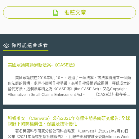
推薦文章
你可能還會想看
美國眾議院通過新法案-《CASE法》
美國眾議院在2019年9月10日，通過了一項法案，該法案將建立一個類
似法庭的機構，處理小額著作權爭議，為著作權侵權訴訟提供一種低成本的
替代方法，這個法案稱之為《CASE法》(the CASE Act)，又名Copyright
Alternative in Small-Claims Enforcement Act。 《CASE法》將在美國
著作權局內設立一個準司法機構，稱為著作權賠償委員會，此委員會並不在
政府的司法部門下運作，每件侵權作品最高可獲得之賠償金額為三萬美元。
在以往的著作權訴訟中，平均訴訟成本為27.8萬美元，這意味著許多獨立創
作者不會真正進行訴訟，因為他們的作品還沒有那麼值錢，此項法案通過將
科睿唯安 （Clarivate）公布2021年商標生態系統研究報告: 全球
有助於獨立創作者保護自己的權利。 有關《CASE法》之主要內容，其
視野下的商標價值、保護及技術優化
主要包含以下幾項: 對於當事人進行定義，並對賠償委員會組成員之成員進
著名英國科學研究分析公司科睿唯安 （Clarivate）於2021年2月18日
行規範，例如委員會的審查委員應是具備七年以上執業經驗之律師或者在著
公布《2021年商標生態系統報告》，此報告由科睿唯安委託Vitreous World