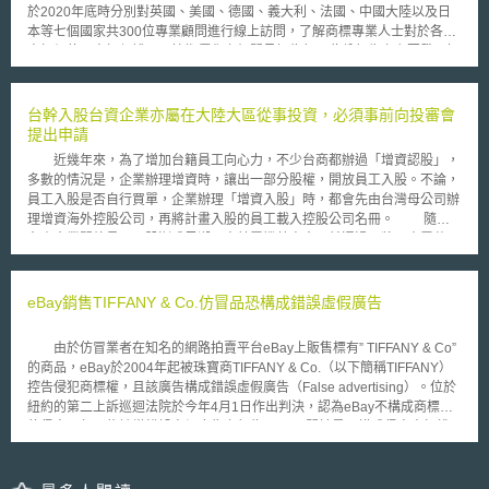
作權侵權訴訟方面有豐富的經驗。 對委員會職責與權限加以規定，例如，
於2020年底時分別對英國、美國、德國、義大利、法國、中國大陸以及日
促進雙方調解成立、不得擔任與委員會職責相牴觸之任何職務。 對程序的
本等七個國家共300位專業顧問進行線上訪問，了解商標專業人士對於各國
進行有所規範，例如，得在訴訟中自願參加著作權賠償委員會之程序。程序
商標價值、商標保護以及技術優化之相關見解為何。此份報告之主要發現如
的開始，為雙方當事人自願參加，而非課予當事人到庭之義務，強迫進入訴
下： 全球商標侵權狀況持續上升中：相較於2017年共有74%受訪者提及曾
訟程序。 對調解程序相關行為進行規範，例如當事人之代表人可以是自
遇到商標侵權案件、2018年為81%、2019年則有85%。本次調查時竟有高
己、律師，或是無償提供幫助之法學院學生。 規範調解做成之效果，例
達89%受訪者表示常經手商標侵權案件，且逾半數者表示，其企業在遭遇商
台幹入股台資企業亦屬在大陸大區從事投資，必須事前向投審會
如，賠償委員會不能排除訴訟、不能反訴、不能下最終判斷，以及賠償委員
標侵權後更改了品牌名稱，此類狀況於日本特別嚴重。 高階主管態度影響
提出申請
會的任何決定，不得作為法律判決先例被引用等。 這項法案得到眾多
企業獲利機會：89%受訪者表示，企業高階主管人員對於智財問題無意識或
藝術家和音樂發行人的支持，但受到一些消費權益團體反對，包括電子疆界
近幾年來，為了增加台籍員工向心力，不少台商都辦過「增資認股」，
不予關注時，組織往往無法利用商標或其他智財權利以適時抓緊商機、進入
基金會和公共知識組織(the Electronic Frontier Foundation and Public
多數的情況是，企業辦理增資時，讓出一部分股權，開放員工入股。不論，
新市場或建立新合作關係。其中亦有五分之一受訪者提到，其企業董事會相
Knowledge)，他們認為這項法案最大的缺點就是，缺乏結構性的保障以對
員工入股是否自行買單，企業辦理「增資入股」時，都會先由台灣母公司辦
關成員完全不參與企業智財議題討論。 社群媒體名稱成為許多商標侵權管
抗濫用。這項法案對於被指控侵權的人幾乎沒有保護，更可能使不肖之徒有
理增資海外控股公司，再將計畫入股的員工載入控股公司名冊。 隨著
道的起源：此次共有50%受訪者表示，社群媒體名稱成為首要的商標侵權源
機可乘，隨意濫行訴訟以尋求更高額的和解金；加諸委員會並非司法部門，
台資企業開放員工入股漸成風潮，士林電機董事會日前通過，將以士電蘇州
頭；但中國大陸受訪者有73%表示，網域名稱仍為商標侵權常見管道。
由委員會進行裁決，有憲法上疑慮，這都是需要詳加斟酌考慮。
恆通增資為首例，讓台籍幹部入股百分之二十，未來海外子公司，都將循相
今全球產業趨勢已進入知識創新時代，企業欲保持競爭力需善用智財權
同模式，這是首次有上市櫃台商清楚表明，增資用途是讓員工入股，引起外
以維持內部能量，且為防免智財侵權威脅並把握新市場藍海，須由企業全體
界關注。 經濟部投資審議委員指出，依「在大陸地區從事投資或技術
eBay銷售TIFFANY & Co.仿冒品恐構成錯誤虛假廣告
成員齊心關注努力，而不僅是商標部門人員的責任，管理階層更應了解企業
合作許可辦法」第４條第１項第３款規定，台灣地區人民在大陸地區取得當
智財狀況，適時更新智財管理與布局策略，增強市場地位。
地現有公司股權，視為「在大陸地區從事投資」，必須在行為發生前，依同
由於仿冒業者在知名的網路拍賣平台eBay上販售標有” TIFFANY & Co”
法第７條第１ 項備具申請書件向投審會申請許可，縱投資金額在公告限額
的商品，eBay於2004年起被珠寶商TIFFANY & Co.（以下簡稱TIFFANY）
以下，亦應填具申報書並檢附相關文件向投審會申報。 根據上開規
控告侵犯商標權，且該廣告構成錯誤虛假廣告（False advertising）。位於
定，台幹入股台資企業，視為「投資」行為，必須事前提出申請，否則恐將
紐約的第二上訴巡迴法院於今年4月1日作出判決，認為eBay不構成商標權
挨罰。另員工入股之後，按在大陸地區從事投資或技術合作審查原則第３點
的侵害，但可能該當錯誤虛假廣告之行為。 關於是否構成侵害商標權
規定，也必須遵守台灣地區個人對大陸投資累計金額不得超過八千萬元的上
之判斷，考量eBay本身為網路拍賣平台提供者，並非實際將商品上架之
限。
人，並且年花數百萬美元處理平台上的銷售仿冒品行為，故第二上訴巡迴法
院認定eBay並未侵害TIFFANY的商標權。 這個判決結果對於類似eBay