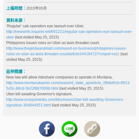
上稿時間：
2015年05月
資料來源：
‘Regular’ cab operators eye lawsuit over Uber,
http://newsinfo.inquirer.net/691221/regular-cab-operators-eye-lawsuit-over-
uber
(last visited May 25, 2015)
Philippines issues rules on Uber as taxis threaten court,
http://www.theglobeandmail.com/report-on-business/philippines-issues-
rules-on-uber-as-taxis-threaten-court/article24418472/?cmpid=rss1
(last
visited May 25, 2015)
延伸閱讀：
New law will allow rideshare companies to operate in Montana,
http://www.montanakaimin.com/news/mt_state_ap/article_0fb8d91b-8913-
5d3c-86cd-5b22f887009b.html
(last visited May 25, 2015)
Uber bill awaiting Governor's signature,
http://www.scrippsmedia.com/ktnv/news/Uber-bill-awaiting-Governors-
signature-304844051.html
(last visited May 25, 2015)