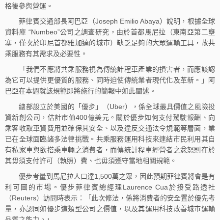
格後參與營運。
菲律賓交通部長阿巴亞（Joseph Emilio Abaya）說明，根據全球
資料庫 “Numbeo”公司之調查研究，由於首都馬尼拉（東南亞第二壅
塞，僅次於印尼首都雅加達的城市）缺乏足夠的大眾運輸工具，故共
乘服務有其需求及必要性。
「我們不應將共乘服務視為傳統計程車產業的損害者，而應該認
為它可以提供更優質的服務、同時迫使傳統業者現代化及革新。」阿
巴亞在本週就該規範即將施行的簡報中如此闡述。
總部設立於美國的「優步」（Uber），係全球最具價值之風險投
資新創公司，估計市值400億美元。關於優步如何支付駕駛報酬、向
乘客收取車資費用並確保其安全、以及違反交通法令規範等層面，業
已在全球面臨諸多法律挑戰。共乘服務運用科技來連結市民利用其自
有私家車與欲搭乘車輛之消費者，而傳統計程車經營者之忿怒則在於
其毋須支付許可（執照）費、也毋須遵守當地相關規範。
優步考量到馬尼拉人口達1,500萬之眾，因此預期菲律賓將會是有
利可圖的市場。優步菲律賓總經理Laurence Cua於接受路透社
（Reuters）訪問時表示：「此次修法，係將消費者的安全置於優先考
量，亦認同如優步這類型公司之價值，以及其運用科技改善城市運輸
品質之能力。」