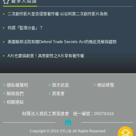
最多人閱讀
的網路平台業者而言，無非是個喜訊，但在是否構成錯誤虛偽廣告，上訴法
院作出與第一審法院不同之見解。 在此案件中，第一審法院認為該廣
二次創作影片是否侵害著作權-以谷阿莫二次創作影片為例
告頁面文字並不會使消費者產生誤認之虞，但第二上訴巡迴法院則持相反見
解，認為除非eBay在網頁上註明警告字句，提醒消費者賣家所售商品可能
是仿冒品，eBay才有可能免除責任，否則，eBay應該對其平台上出現可能
何謂「監理沙盒」？
導致消費者混淆誤認的文字負責。由於TIFFANY在判決後宣稱要上訴，因此
該錯誤虛假廣告認定之爭議，仍有待最高法院之判斷。 不過，第二上
美國聯邦法院有關Defend Trade Secrets Act的晚近見解與趨勢
訴巡迴法院亦在判決中強調，eBay已善盡相當的努力來打擊仿冒品。每年
花費將近兩千萬美元防止網站上詐欺，並且設立買家保護機制，更要求員工
應特別關注反侵權方面的議題。eBay隨後發表聲明，認為此判決結果對於
A片也要搞創意！具原創性之A片享有著作權
打擊仿冒品將有莫大助益，而其將繼續以合作代替訴訟。
隱私權聲明
徵才訊息
網站導覽
聯絡我們
資策會
相關連結
財團法人資訊工業策進會 統一編號：05076416
Copyright © 2016 STLI,III. All Rights Reserved.