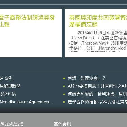
電子商務法制環境與發
英國與印度共同簽署智
比較
產權備忘錄
2016年11月8日印度新德
（New Delhi），在英國首相
梅伊（Theresa May）及印度
倫德拉‧莫迪（Narendra Mod
證下，由英國智慧財產局（UK
Intellectual Property Office
IPO）及產業政策與推廣部
（Department of Industrial Poli
Promotion）共同簽署智慧財
影片為例
何謂「監理沙盒」？
錄。 雖然學術上就智慧財產權之
保障強度，對於促進創新領域
的晚近見解與趨勢
A片也要搞創意！具原創性之A
有正面效益，似乎仍然是意見
進行技術評估
何謂專利權的「權利耗盡」原則
反思者主要論點在於模仿或抄
某些產業發展，如：時尚設計
losure Agreement,
產學合作的推動-以株式會社東京
產品或程式開發等，反而有益
源源不絕之創造力，甚且適度
有促進市場競爭與減少社會成
如：避免專利蟑螂崛起或企業
其他資訊
段216號22樓
其中著名案例就是Linux；然