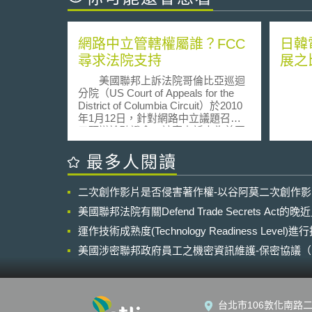
網路中立管轄權屬誰？FCC
日韓
尋求法院支持
展之
美國聯邦上訴法院哥倫比亞巡迴
分院（US Court of Appeals for the
District of Columbia Circuit）於2010
年1月12日，針對網路中立議題召開
口頭辯論聽證會。該案上訴人為美國
目前電視及網路服務市佔率最高的
Comcast所提出，系爭案由為聯邦通
最多人閱讀
信委員會（Federal Communication
Commission, FCC）於2008年禁止網
二次創作影片是否侵害著作權-以谷阿莫二次創作
路服務提供者（Internet Services
Provider, ISP）限制其用戶使用
美國聯邦法院有關Defend Trade Secrets Act
BitTorrent。 BitTorrent為一種常見
的點對點傳輸程式，多用以線上檔案
運作技術成熟度(Technology Readiness Level)
分享。該公司認為，FCC並沒有足夠
美國涉密聯邦政府員工之機密資訊維護-保密協議（Non-disc
的權力要求其不分用戶等級，全部提
NDA）之使用
供毫無限制的服務；而FCC卻從保護
消費者及網路應開放自由進入的角度
辯述，從而使FCC是否有權力規範網
台北市106敦化南路二
路中立（Internet Neutrality）之議題