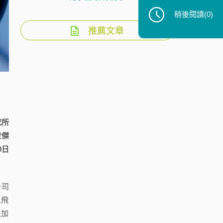
稍後閱讀
(0)
推薦文章
究所
世傑
0日
公司
人飛
法加