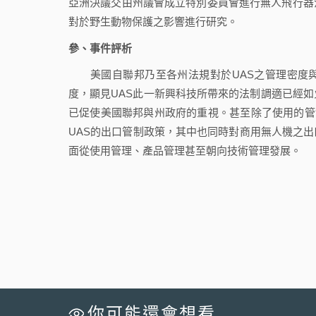
亞洲決議交由州議會成立特別委員會進行無人飛行器
對於野生動物保護之影響進行研究。
參、事件評析
美國自聯邦乃至各州法規對於UAS之管理密度與
度，顯見UAS此一新興科技所帶來的法制調適已經如
已促使美國聯邦與州政府的重視。甚至除了使用的管制
UAS的出口管制政策，其中也同時對商用無人機之
面從使用管理、產品管理甚至朝向技術管理發展。
你可能還會想看