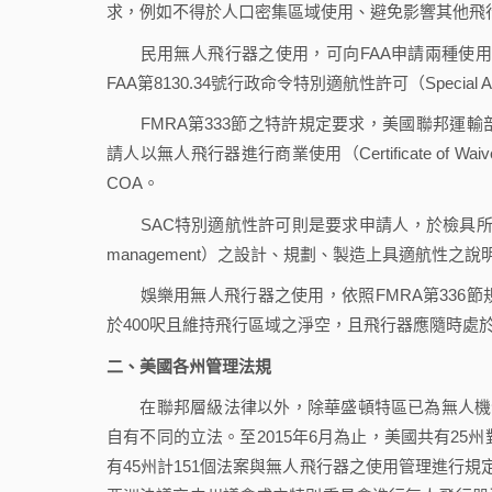
求，例如不得於人口密集區域使用、避免影響其他飛行器路權（r
民用無人飛行器之使用，可向FAA申請兩種使用許可，一為F
FAA第8130.34號行政命令特別適航性許可（Special Airwor
FMRA第333節之特許規定要求，美國聯邦運輸
請人以無人飛行器進行商業使用（Certificate of Wai
COA。
SAC特別適航性許可則是要求申請人，於檢具所申請之
management）之設計、規劃、製造上具適航性之說
娛樂用無人飛行器之使用，依照FMRA第336節
於400呎且維持飛行區域之淨空，且飛行器應隨時處
二、美國各州管理法規
在聯邦層級法律以外，除華盛頓特區已為無人機禁用區
自有不同的立法。至2015年6月為止，美國共有25
有45州計151個法案與無人飛行器之使用管理進行