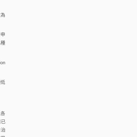
次為
許申
此種
on
須低
也各
國已
喬治