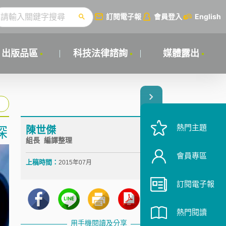
訂閱電子報
會員登入
English
出版品區
科技法律諮詢
媒體露出
熱門主題
陳世傑
探
組長 編譯整理
會員專區
上稿時間：
2015年07月
訂閱電子報
熱門閱讀
用手機閱讀及分享