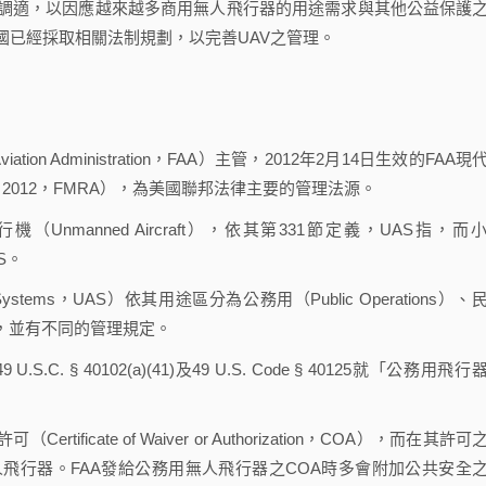
調適，以因應越來越多商用無人飛行器的用途需求與其他公益保護
國已經採取相關法制規劃，以完善UAV之管理。
n Administration，FAA）主管，2012年2月14日生效的FAA現
rm Act of 2012，FMRA），為美國聯邦法律主要的管理法源。
manned Aircraft），依其第331節定義，UAS指，而
AS。
ystems，UAS）依其用途區分為公務用（Public Operations）、
ft）三種，並有不同的管理規定。
 40102(a)(41)及49 U.S. Code § 40125就「公務用飛行
cate of Waiver or Authorization，COA），而在其許可
飛行器。FAA發給公務用無人飛行器之COA時多會附加公共安全