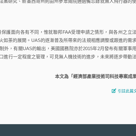
法案研究、新墨西哥州則由州參眾兩院通過備忘錄就無人飛行器的
保護面向各有不同，惟就聯邦FAA受理申請之情形，與各州之立
火如荼的展開。UAS的逐漸普及所帶來的法規相應調整或跟進的需
外，有關UAS的輸出，美國國務院亦於2015年2月發布有關軍事
出口進行一定程度之管理，可見無人機技術的進步，未來將逐步帶動
本文為「經濟部產業技術司科技專案成
引註此篇