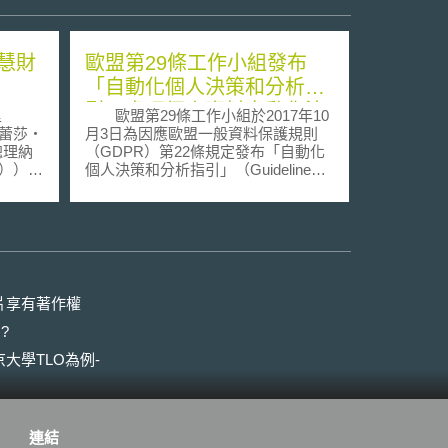
慧財
歐盟第29條工作小組發布
「自動化個人決策和分析指
引」處理個人資料自動化決
里
歐盟第29條工作小組於2017年10
策與資料剖析風險問題
德蕾莎‧
月3日為因應歐盟一般資料保護規則
總理納
（GDPR）第22條規定發布「自動化
i））見
個人決策和分析指引」（Guidelines
on Automated individual decision-
；簡稱UK
making and Profiling for the purposes
of Regulation 2016/679，2018年2月6
cy and
日進一步修正，下稱指引），處理對
產權備忘
個人資料自動化決策（automated
decision-making）和個人檔案剖析
是否具
（Profiling）的建立。 指引分為
片享有著作權
分歧，
五個部分與最佳實踐建議，旨在幫助
?
襲對於
資料控制者（controller）合乎GDPR
、金融
對個人資料自動化決策和分析的要
大學TLO為例-
於保持
求，內容包括下幾點：1.定義自動化
開放更
決策和分析，以及GDPR對這些概念
本，
的處理方法；2.對GDPR第22條中關
壟斷，
於自動化決策的具體規定；3.對自動
連結
而，雖有
決策和分析的一般規定；4.兒童和個