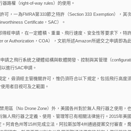
ight-of-way rules）的使用。
MRA第333節之特許（Section 333 Exemption），其
thiness Certificate，SAC）。
部得經申請，在一定體積、重量、飛行速度、安全性等要求下，特
ver or Authorization，COA），文前所述Amazon所遞交之申請即為
飛行系統之硬體結構與軟體開發、控制與其管理（configurati
明以進行SAC申請。
規定，毋須經主管機關許可，惟仍須符合以下規定，包括飛行高度
於使用者目視可及之範圍。
（No Drone Zone）外，美國各州對於無人飛行器之使用，
州對無人飛行器之定義、使用、管理等已有相關法律施行。2015年美
規定。阿肯色州等15州完成立法，阿拉斯加等4州通過提案交付審查，