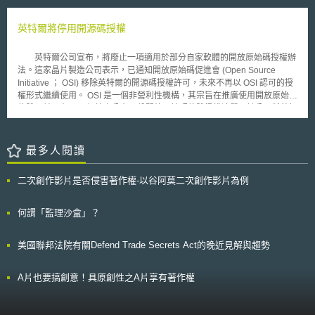
的發現。 評論者表示儘管該判決並未提供一個清楚的判斷標準，但並
訴訟當事人於聽證會前之證據開示程序」。 關於證據開示程序，訴訟當事
不因此讓下級法院對這類的個人化醫療專利全數否決。然本案對於可專利性
人應至少於訴訟聽證會前10 日完成證據開示。證據開示程序的傳統做法為
英特爾將停用開源碼授權
客體的判斷，影響將不僅止於生命科學，進而包括所有涉及可專利性客體的
當事人將證據副本「郵寄」給對造，而數位證據系統允許訴訟兩造於聽證會
軟體、商業方法類型專利，後續影響值得持續關注。
前，以「電子方式」交換證據。 依加州法規定，小額訴訟指原告向被告
英特爾公司宣布，將廢止一項適用於部分自家軟體的開放原始碼授權辦
（個人、企業或政府單位）請求給付的金額在1.25萬美元以下。 2.數位證據
法。這家晶片製造公司表示，已通知開放原始碼促進會 (Open Source
系統可上傳的數位證據類型 訴訟當事人輸入「案號、聽證會具體日期、個
Initiative ； OSI) 移除英特爾的開源碼授權許可，未來不再以 OSI 認可的授
人資訊（電子信箱或手機號碼）及6位數字金鑰」以驗證身分、註冊數位證
權形式繼續使用。 OSI 是一個非營利性機構，其宗旨在推廣使用開放原始碼
據系統帳號後，可於數位證據系統分批上傳多種文件格式，包含時戳證據
軟體，並且在 OSI 網站上公布一份開放原始碼軟體授權清單。該公司希望把
（Time stamp evidence）、圖片、影片、文字檔（如Word、
英特爾開放原始碼授權 (Intel Open Source License) 「移除，未來停用」，
OpenOffice）、PDF檔案、HTML檔案、簡報檔案等。並勾選上傳資料之當
藉此降低授權協議日益增多的情形。 授權協議如雨後春筍般地孳生，
事人身分（原告或被告），確認上傳證據。 當事人應於確認上傳之每筆證
已引起開放原始碼社群人士關切，因為授權版本大增之後，有意採用開放原
最多人閱讀
據的註解中，簡述（briefly）該證據資訊。 經當事人確認、成功上傳至數位
始碼軟體的企業必須多花一些錢評估、管理各類型的授權，無形中導致成本
證據系統的每筆證據，都會擁有其唯一的（unique）證據編號（Exhibit
增加。英特爾發言人表示，決定廢止開源碼授權，是發現公司內部數年來一
Number）。 該系統最終會製作出一份「涵蓋該案件所有數位證據資訊的證
二次創作影片是否侵害著作權-以谷阿莫二次創作影片為例
直未使用，公司以外的使用頻率也不高。 Smith 說，英特爾不希望讓這項授
據清單（Exhibit List）」PDF檔案，包含：案號、數位證據編號、證據縮圖
權的「解除許可」效力回溯既往，以免迫使企業重新取得程式碼的使用授
及證據之簡述資訊等資訊，以便當事人依證據清單，參考（refer to）證據編
權。
何謂「監理沙盒」？
號進行證據開示。 3.數位證據系統的檔案權限控管之設定 (1)上傳、編輯、
刪除權限 訴訟當事人可上傳數位證據。 於系統上傳、未確認送出數位證據
的階段，當事人則可編輯、刪除數位證據。 (2)線上瀏覽權限 上傳證據之當
美國聯邦法院有關Defend Trade Secrets Act的晚近見解與趨勢
事人、司法人員擁有線上瀏覽「所有經當事人確認上傳之數位證據」的權
限。 於系統確認數位證據後，上傳證據之當事人可於系統「勾選欲共享之
A片也要搞創意！具原創性之A片享有著作權
數位證據」後，輸入對造之姓名、電子信箱，與對造共享其指定之數位證
據。 (3)下載權限 訴訟期間至結案後60日內，訴訟兩造均可於數位證據系統
下載數位證據。 4.證據於數位證據系統的保存期限 於小額訴訟結案後60日