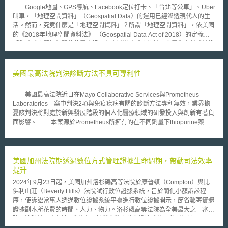
Google地圖、GPS導航、Facebook定位打卡、「台北等公車」、Uber
叫車，「地理空間資料」（Geospatial Data）的運用已經滲透現代人的生
活。然而，究竟什麼是「地理空間資料」？所謂「地理空間資料」，依美國
的《2018年地理空間資料法》 （Geospatial Data Act of 2018）的定義：
「與地球上緊扣相關的位置資訊，包含辨識地球上的地理位置和自然或結構
特徵與疆界。在向量資料組（Vector Dataset）中，大致以點、線、多邊形
或複雜的地理特徵或現象呈現。該資料可能透過遙測（Remote
Sensing）、製圖（Mapping）和量測（Surveying）科技取得。」 地
美國最高法院判決診斷方法不具可專利性
理空間資料涉及地理學、地圖學（Cartography）、地理資訊系統學
（Geographical Information Science, GIScience）及許多相關的科學領
美國最高法院近日在Mayo Collaborative Services與Prometheus
域。互動式的時間與空間功能，成就了當今混和空間與時間的資訊爆炸，更
Laboratories一案中判決2項與免疫疾病有關的診斷方法專利無效，業界擔
是五花八門運用地理資訊的手機應用程式之基礎等。應用場景涉及政府、商
憂該判決將對處於新興發展階段的個人化醫療領域的研發投入與創新有著負
業、社會各層面，順利達成多元且重要的任務，例如：疾病通報、環境監測
面影響。 本案源於Prometheus所擁有的在不同劑量下thiopurine藥物
和公共安全。2017年Google於委託AlphaBeta的分析報告指出：「全球地
代謝情況的診斷方法專利（由於病患的藥物代謝率不同，因此醫生在判斷特
理空間資料相關服務每年有四千億美元的產值、節省消費者超過五千五百億
定病患的藥物劑量高低有相當的困難度），Mayo購買使用Prometheus的診
美元的燃料和時間成本、直接創造四百萬份工作機會。透過電子地圖服務，
斷方法後， 2004年Mayo開始對外販售自己的診斷方法。Prometheus主張
如：提高顧客流量的免費行銷工具Google My Business，更促使小型商家
Mayo侵害其專利，聯邦地方法院認為該專利建構於自然法則與現象上，因
美國加州法院期透過數位方式管理證據生命週期，帶動司法效率
產生1.2兆美金的營業額。」
此不具可專利性，但聯邦巡迴上訴法院則有不同的看法，本案因此一路爭執
提升
至最高法院。 對於自然法則、現象以及抽象的概念，基於其作為科技
2024年9月23日起，美國加州洛杉磯高等法院於康普頓（Compton）與比
發展的基礎工具，為避免妨礙創新發展，一直以來法院都持不具可專利性的
佛利山莊（Beverly Hills）法院試行數位證據系統，旨於簡化小額訴訟程
看法。在相關的前案中，唯有在自然法則之外，包含創新概念的元素，才能
序，使訴訟當事人透過數位證據系統平臺進行數位證據開示，節省郵寄實體
超越自然法則本身而成為專利。本案中最高法院表示，本案專利方法步驟，
證據副本所花費的時間、人力、物力。洛杉磯高等法院為全美最大之一審法
不符合前述基於創新概念而授與專利的條件，且該方法步驟為該領域人所熟
院，法院轄區人數逾1千萬人，其所推動之數位證據系統具參考價值。 以下
知、常用，授與專利將導致既有的自然法則被不當的受限而影響後續進一步
說明數位證據系統的重點： 1.數位證據系統適用的案件範圍 適用於「小額