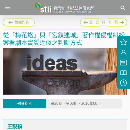
返回列表
上一篇
下一篇
從「梅花烙」與「宮鎖連城」著作權侵權糾紛
案看劇本實質近似之判斷方式
刊登期別
第28卷，第08期，2016年08月
王靚穎