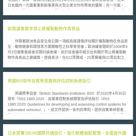
日本國內一方面看重新創事業與大型企業合作所帶來的優勢；另一方面，在
此種合作關係下，雙方的契約關係亦浮現如名為共同研究、卻由大型企業方
獨占專利權等問題。基此，配合2020年4月未來投資會議的決議要求，統整
新創事業與大型企業間不對等契約關係的問題與提出改善建議，並參考同年
11月公平交易委員會所發布的「Startup交易習慣之現況調查報告最終版」
歐盟議會要求禁止將複製動物作為食品
（スタートアップの取引慣行に関する実態調査について最終報告），擬定
本指針草案。 本指針主要著眼於新創事業與企業間的保密協議（Non-
伴隨著歐洲食品安全局公開一項經高度謹慎評估關於複製動物在食品安
disclosure agreement, NDA）、概念驗證（Proof of Concept, PoC）契
全、動物健康和環境等方面關聯性之科學意見後；歐洲議會隨即於2008年9
約、共同研究契約與授權（license）契約等四種契約類型。除了統整包含
月3日邀集委員會召開討論會議，並於該會議中遞交出有關於禁止將複製動
訂約階段在內的各種問題實例、以及日本獨占禁止法（私的独占の禁止及び
物作為食品之建議案。透過表決，在622票贊成、25票棄權與32票反對之壓
公正取引の確保に関する法律）對此的適用現況外，亦提出了相應的改善與
倒性決議下，議會通過了該項建議案。 該項禁令建議案要求歐盟境內
解決方案。舉例而言，指針草案指出，新創事業可能會被合作廠商要求對其
各會員國應禁止：(1)以複製動物作為食物之來源、(2)為糧食供應目的而進
公開營業秘密，卻未能簽訂保密協議。對此，合作廠商即可能構成獨占禁止
行畜養之複製動物或其繁殖之子代、(3)於市場上販售經由複製動物或其經
法上濫用其優勢地位之行為。會造成此狀況發生的實務情境，可能為合作廠
繁殖之子代所衍生之食用肉品與乳製品；以及(4)禁止以食用為目的自境外
英國BSI發布自駕車發展與評估控制系統指引
商承諾事後會簽署保密協議，但要求新創事業先行揭露其程式的原始碼等營
進口複製動物與其經繁殖之子代(包括精子或卵子細胞)等行為。 而
業秘密等。而原因則主要包含新創事業缺乏足夠法律素養（literacy）、以
EFSA也發現：「不太可能達成全面性食品安全之評估工作」，故對於缺乏
及有關開放式創新的相關知識不足等。基此，指針提出改善方案，例如，締
英國標準協會（British Standards Institution, BSI）於2020年4月30日
可靠數據資料而需進行評估之主體而言，在進行風險評估時，其仍將會不斷
約前新創事業即先行區分出可直接向契約他方揭露的營業秘密、得透過締結
發布「PAS 1880:2020：自駕車控制系統開發及評估指引（PAS
地被不確定性問題所困擾；同時，EFSA在該報告中還強調：透過比對複製
NDA約定揭露之營業秘密、以及不得揭露之營業秘密等；締結NDA時，應
1880:2020: Guidelines for developing and assessing control systems for
動物與經傳統育種繁衍之動物後，其也將面臨「於動物健康及福利方面等重
盡可能具體約定營業秘密的使用目的、對象及範圍，並且考量到通常難以舉
automated vehicles）」，該文件提供一系列的準則，提供自駕車研發者於
要爭議問題」。另外，歐洲議會成員指出：將透過歐盟農場動物保護指令
證廠商違反保密協議，因此不建議揭露攸關新創事業核心能力（core
發展控制系統時可安全有效的進行布建；本文件所涵蓋之自駕車類型主要為
中，有關禁止任何可能引起痛苦或傷害之自然或人為育種繁殖過程之規定，
competence）的營業秘密。
於（研發者）所設計及規劃之特定運行範圍內（operational design
作為該項禁令之法律授權依據。 截至目前為止，尚未有任何由複製動
domain，以下簡稱ODD）下不需人工介入即可運送旅客與貨物者。 指
物所衍生之產品在歐洲或者世界其它地方被銷售；不過，由於美國食品藥物
引中就自駕車之控制系統設計進行分類，並提出研發者應針對不同目的與重
日本簽署SBOM國際共通指引，強化軟體弱點管理，全面提升國
管理局(FDA)早在2008(今)年1月份時即做出結論，認為：由複製牛、豬、