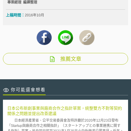
專案經理 編譯整理
上稿時間：
2016年10月
推薦文章
你可能還會想看
日本公布新創事業與廠商合作之指針草案，統整雙方不對等契約
關係之問題並提出改善建議
日本經濟產業省、公平交易委員會及特許廳於2020年12月23日發布
「Startup與廠商合作之相關指針」（スタートアップとの事業連携に関す
る指針）草案，並自同日起至2021年1月25日止向外徵求公眾意見。近年，