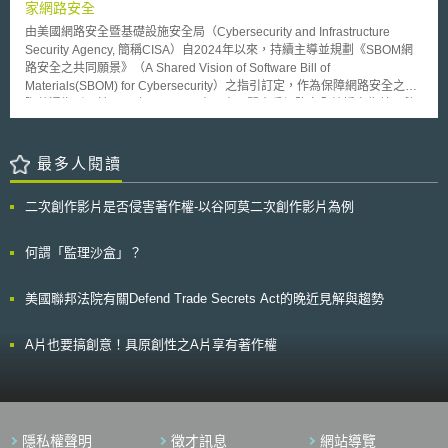
點進行說明以及相關應遵循事項，其中應包含以下項目： 任務：自駕車之
家網路安全
山羊與其子代所產生之肉品與牛奶，其安全性與食用從傳統育種動物所衍生
任務應被定義。 ODD：自駕車之ODD應被定義並且應可涵蓋其所有執行任
之食品並無二致。因此，專家們咸信，此類產品將會於2010年時正式進入
由美國網路安全暨基礎設施安全局（Cybersecurity and Infrastructure
務之面向。 感知運作：於任務中感知運作系統執行時，自駕車應可判斷其
市場販售；而在歐洲方面則更進一步認為，日後在處理複製動物食用之問題
Security Agency, 簡稱CISA）自2024年以來，持續主導並規劃《SBOM網
是否遵循ODD之範圍，並可提供相關資料予決策系統。 決策：當決策系統
上，應要兼顧到動物福利之保護與獲得廣大消費者之信賴。
路安全之共同願景》（A Shared Vision of Software Bill of
執行時，自駕車應可實施所有為達成任務所決策規劃之活動。 控制運作：
Materials(SBOM) for Cybersecurity）之指引訂定，作為保障網路安全之國
當控制運作系統執行時，自駕車應可於正常情況下控制其動作以完成任務，
際共通指引。於2025年9月3日，由日本內閣官房網路安全統括室為首，偕
並可於無法執行正確行動時採取合適之措施。 監控運作：當監控運作系統
同經濟產業省共同代表日本簽署了該份指引，包含日本在內，尚有美國、德
執行時，於整個任務過程中，自駕車應可監控其自身之運作。 人身安全、
國、法國、義大利、荷蘭、加拿大、澳洲、紐西蘭、印度、新加坡、韓國、
系統安全與有效（Safe, secure and effective）：自駕車應可於所有時刻皆
波蘭、捷克、斯洛伐克等共計15個國家的網路安全部門，皆同步完成簽署。
最多人閱讀
保持運作之人身安全、系統安全性與有效性。
以下為指引之重點內容： 1. 軟體物料清單的定位（Software Bill of
Materials, 簡稱SBOM） SBOM於軟體建構上，包含元件內容資訊與供應鏈
二次創作影片是否侵害著作權-以谷阿莫二次創作影片為例
關係等相關資訊的正式紀錄。 2. 導入SBOM的優點 (1) 提升管理軟體弱點之
效率。 (2) 協助供應鏈風險管理（提供選用安全的軟體，提升供應商與使用
者之間溝通效率）。 (3) 協助改善軟體開發之進程。 (4) 提升管理授權軟體
何謂「監理沙盒」？
之效率。 3. SBOM對於利害關係人之影響 (1) 使軟體開發人員可選擇最符合
需求的軟體元件，並針對弱點做出適當處置。 (2) 軟體資訊的透明化，可供
美國聯邦法院有關Defend Trade Secrets Act的晚近見解與趨勢
採購人員依風險評估決定是否採購。 (3) 若發現軟體有新的弱點，使軟體營
運商更易於特定軟體與掌握弱點、漏洞。 (4) 使政府部門於採購流程中，發
現與因應影響國家安全的潛在風險。 4. SBOM適用原則與相關告知義務 確
A片也要搞創意！具原創性之A片享有著作權
保軟體開發商、製造商供應鏈的資訊透明，適用符合安全性設計（Security
by Design）之資安要求，以及須承擔SBOM相關告知義務。 近年來軟體物
料清單（SBOM），已逐漸成為軟體開發人員與使用者，於管理軟體弱點上
的最佳解決方案。然而，針對SBOM的作法與要求程度，各先進國家大不相
同，因此透過國際共通指引的簽署，各國對於SBOM的要求與效益終於有了
隱私權聲明
徵才訊息
網站導覽
新的共識。指引內容不僅建議軟體開發商、製造商宜於設計階段採用安全設