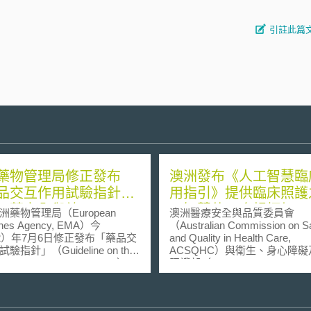
引註此篇
藥物管理局修正發布
澳洲發布《人工智慧臨
品交互作用試驗指針」
用指引》提供臨床照護
用藥安全與效用
工智慧使用合規框架
物管理局（European
澳洲醫療安全與品質委員會
ines Agency, EMA）今
（Australian Commission on Sa
12）年7月6日修正發布「藥品交
and Quality in Health Care,
驗指針」（Guideline on the
ACSQHC）與衛生、身心障礙
igation of Drug Interactions），
照護部（Department of Health,
表示這是該指針自1997年發布以
Disability and Ageing）聯合於
的修正，內容包括藥廠如何進
8月發布《人工智慧臨床應用指
與已經流通使用的藥品的潛在
（AI Clinical Use Guide）