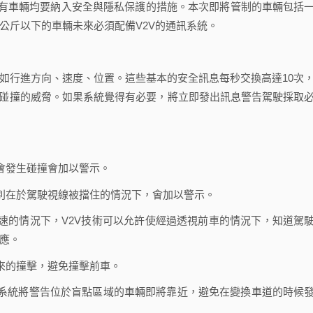
有車輛均要納入安全與隱私保護的措施。本次即將管制的車輛包括
6公斤以下的車輛未來必須配備V2V的通訊系統。
如行進方向、速度、位置。這些基本的安全訊息每秒交換高達10次
有碰撞的威脅。如果系統覺得有必要，將立即發出訊息警告駕駛採取
會發生碰撞會加以警示。
別在於駕駛視線被擋住的情況下，會加以警示。
速的情況下，V2V技術可以允許使經過透視前車的情況下，知道駕
應。
來的撞擊，避免撞擊前車。
系統將警告位於盲點區域的車輛即將靠近，避免在變換車道的時候