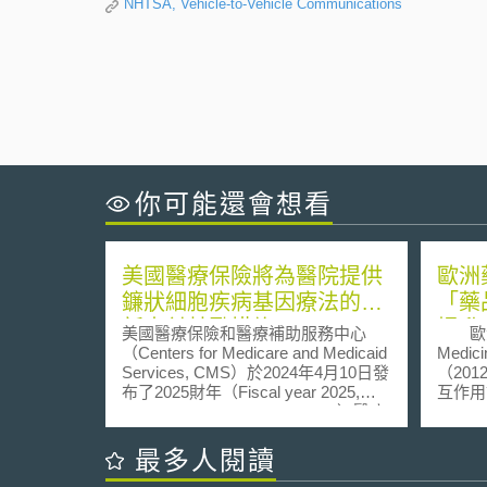
NHTSA, Vehicle-to-Vehicle Communications
你可能還會想看
美國醫療保險將為醫院提供
歐洲
鐮狀細胞疾病基因療法的創
「藥
新支付鼓勵措施
提升
美國醫療保險和醫療補助服務中心
歐洲藥
（Centers for Medicare and Medicaid
Medic
Services, CMS）於2024年4月10日發
（20
布了2025財年（Fiscal year 2025,
互作用試
Oct. 1, 2024, to Sept. 30, 2025）醫療
Invest
保險醫院住院預期支付系統
EMA
（Inpatient Prospective Payment
來最大
最多人閱讀
System, IPPS）規則草案（proposed
行新藥