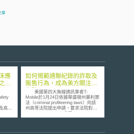
文章
床應
如何規範通聯紀錄的詐取及
之人
販售行為，成為美方關注的
焦點
美國第四大無線通訊業者T-
fety
Mobile於1月24日依據華盛頓州暴利罪
法（criminal profiteering laws）向該
及高齡
州高等法院提出申請，要求法院對
Data Find Solutions公司、1st Source
2025年
Information Specialists公司及其他有
引》
關的公司與個人發出禁制令
，旨在協助
（injunction），以防止上述公司透過