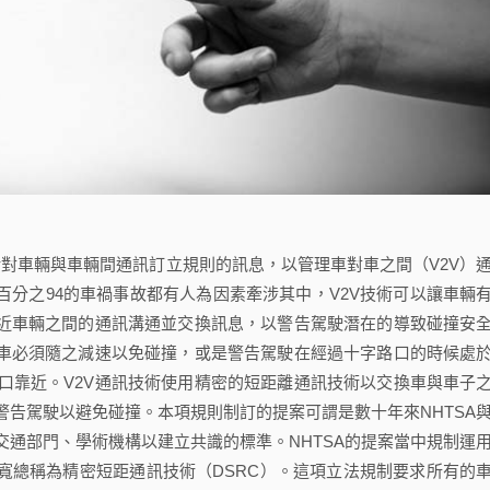
對車輛與車輛間通訊訂立規則的訊息，以管理車對車之間（V2V）
百分之94的車禍事故都有人為因素牽涉其中，V2V技術可以讓車輛
鄰近車輛之間的通訊溝通並交換訊息，以警告駕駛潛在的導致碰撞安
候車必須隨之減速以免碰撞，或是警告駕駛在經過十字路口的時候處
口靠近。V2V通訊技術使用精密的短距離通訊技術以交換車與車子
告駕駛以避免碰撞。本項規則制訂的提案可謂是數十年來NHTSA
通部門、學術機構以建立共識的標準。NHTSA的提案當中規制運
寬總稱為精密短距通訊技術（DSRC）。這項立法規制要求所有的