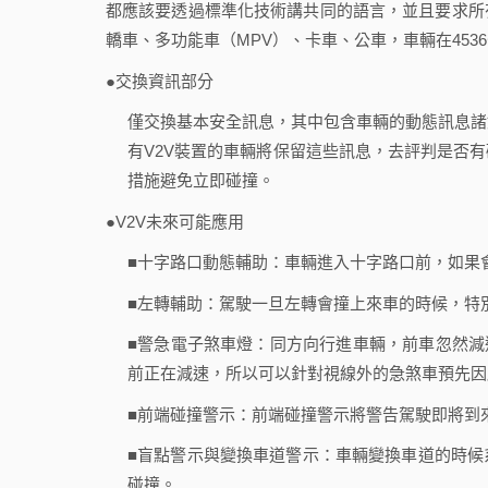
都應該要透過標準化技術講共同的語言，並且要求所
轎車、多功能車（MPV）、卡車、公車，車輛在453
●交換資訊部分
僅交換基本安全訊息，其中包含車輛的動態訊息諸
有V2V裝置的車輛將保留這些訊息，去評判是否
措施避免立即碰撞。
●V2V未來可能應用
■十字路口動態輔助：車輛進入十字路口前，如果
■左轉輔助：駕駛一旦左轉會撞上來車的時候，特
■警急電子煞車燈：同方向行進車輛，前車忽然減
前正在減速，所以可以針對視線外的急煞車預先因
■前端碰撞警示：前端碰撞警示將警告駕駛即將到
■盲點警示與變換車道警示：車輛變換車道的時候
碰撞。