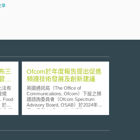
文章
布三
Ofcom於年度報告提出促進
管理
頻譜技術發展及創新建議
化法有
英國通訊局（The Office of
證規
Communications, Ofcom）下設之頻
Food
譜諮詢委員會（Ofcom Spectrum
A）於
Advisory Board, OSAB）於2024年10
品安全規
月10日發布「2023年度報告」
le）、
（Annual Report 2023），為Ofcom
全認證
提供頻譜管理重要議題及發展趨勢建
Party
議。 本報告具體討論內容如下： 1.
國供應商審
行動網路與Wi-Fi混合共享：OSAB支
r
持探索混合共享選項，建議Ofcom於