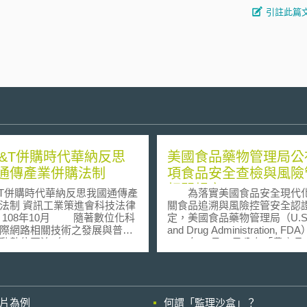
引註此篇
T&T併購時代華納反思
美國食品藥物管理局公
通傳產業併購法制
項食品安全查檢與風險
相關規定
&T併購時代華納反思我國通傳產
為落實美國食品安全現代
業策進會科技法律
關食品追溯與風險控管安全認
8年10月 隨著數位化科
定，美國食品藥物管理局（U.S. 
際網路相關技術之發展與普及
and Drug Administration, FD
數位匯流（Digital
2015年11月13日公布「農產
ergence）加速進展，相關產業
則」（The Produce Safety ru
獨立的界線逐漸模糊，進而形
「第三方審核機構進行食品安
合寬頻系統（Integrated
規則」（The Accredited Third-
dband System），也加速數位匯
Certification rule）與「外
影片為例
何謂「監理沙盒」？
事業的跨業經營及互相整併。
核規則」（The Foreign Supplie