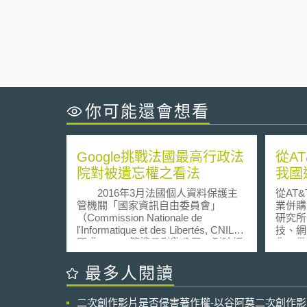
你可能還會想看
Google挑戰法國最高行政法
從A
院對被遺忘權之看法
我國
2016年3月法國個人資料保護主
從AT
管機關「國家資訊自由委員會」
業併購法制 資訊工
（Commission Nationale de
研究所 10
l'Informatique et des Libertés, CNIL）
技、網
要求Google等搜尋引擎公司，刪除網
化，帶動
路搜尋所出現之歐洲公民姓名。此舉
Conv
參考2014年歐洲法院（European
間原本
最多人閱讀
Court of Justice）對於Mario Costeja
成一個整
González一案（C 131/12）所作裁
Broa
二次創作影片是否侵害著作權-以谷阿莫二次創作
決，Google公司和Google西班牙公司
流相關