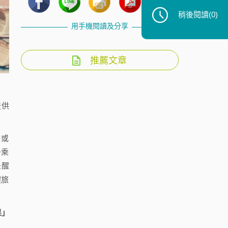
稍後閱讀
(0)
用手機閱讀及分享
推薦文章
提供
、或
升乘
是醒
體旅
果」