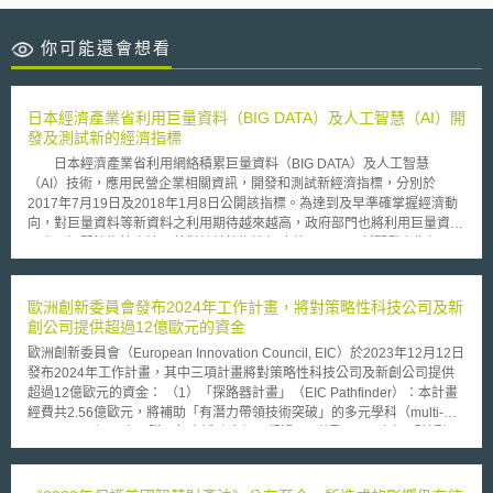
你可能還會想看
日本經濟產業省利用巨量資料（BIG DATA）及人工智慧（AI）開
發及測試新的經濟指標
日本經濟產業省利用網絡積累巨量資料（BIG DATA）及人工智慧
（AI）技術，應用民營企業相關資訊，開發和測試新經濟指標，分別於
2017年7月19日及2018年1月8日公開該指標。為達到及早準確掌握經濟動
向，對巨量資料等新資料之利用期待越來越高，政府部門也將利用巨量資料
及人工智慧技術等方法，針對統計技術進行改革，。 新開發之指標
有：1.SNS×AI商業信心指數（SNS×AI景況感指数）：乃是透過人工智慧抽
取關於商業信心的網路文章，並進行情緒（正/負）評估計算指數，期待有
效地估計以每日為頻率之商業信心。2.SNS×AI礦工業生產預測指數
歐洲創新委員會發布2024年工作計畫，將對策略性科技公司及新
（SNS×AI鉱工業生産予測指数）：利用人工智慧選取有關工作和景氣之網
創公司提供超過12億歐元的資金
路相關文件，結合「開放數據」之統計等技術，並利用人工智慧「機械學
歐洲創新委員會（European Innovation Council, EIC）於2023年12月12日
習」之手法，來預測「工業生產指數」。3.銷售點資訊管理系統（POS，
發布2024年工作計畫，其中三項計畫將對策略性科技公司及新創公司提供
point-of-sale）家電量販店銷售趨勢指標（POS家電量販店動向指標）：透
超過12億歐元的資金： （1）「探路器計畫」（EIC Pathfinder）：本計畫
過收集具有銷售點資訊管理系統（POS）的家用電子大型專賣店的銷售資
經費共2.56億歐元，將補助「有潛力帶領技術突破」的多元學科（multi-
料，期待可以掌握每一日之「銷售趨勢」。 新的指數與既存統計指
disciplinary）研究團隊；每案補助金額不超過400萬歐元。 （2）「轉型器
數，如景氣動向指數、中小企業信心指數、工業生產指數、商業動態統計
計畫」（EIC Transition）：本計畫經費共0.94億歐元；「轉型器計畫」係
等，其調查週期、公布頻率等，既存指數每月調查公布，新指數則進步至每
協助「探路器計畫」、「歐洲研究院概念驗證計畫」（European Research
日調查或每週公布等，在計算及呈現頻率上較既有更為精細。日本政府並設
Council Proof of Concept projects）、「展望歐洲計畫」（Horizon