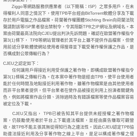
Ziggo等網路服務供應業者（以下簡稱：ISP）之眾多用戶，在未
得權利人同意之情況下，使用TPB平台經由BitTorrent軟體分享及下載
存於用戶電腦之作品檔案。荷蘭著作權團體Stichting Brein向荷蘭法院
聲請對該等ISP業者發出禁制令，令其阻斷TPB之IP網址及網域名。本
案由荷蘭最高法院向CJEU提出判決先訴問題，確認在歐盟著作權指令
第3(1)條下， TPB等網站管理者於其平台上雖不提供作品檔案，但使
用前述分享軟體使網站使用者得搜尋並下載受著作權保護之作品，是
否構成對公眾傳輸行為？
CJEU之認定如下：
任何讓用戶得接近利用受保護之著作物，即構成歐盟著作權指令
第3(1)條稱之傳輸行為。在本案中著作物是經由TPB，使平台使用者
能於任何時間及地點接近利用著作物，雖著作物檔案是由其他使用者
而非平台業者提供，但平台業者在使作品被接近利用上扮演者關鍵角
色，例如將檔案作品分類、消除過時及有錯誤檔案等使作品檔案容易
被定位及下載。
CJEU又指出， TPB已被告知其平台提供未經授權之著作物檔
案，仍鼓勵使用者於平台上下載違法檔案，並經由廣告賺取可觀營
收，故TPB不能主張其無從得知行為之違法性。因此CJEU認定TPB協
助違法接近利用及分享著作物之線上平台，是足以構成著作權之侵