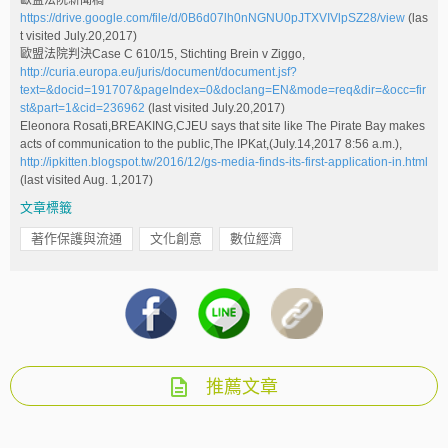
https://drive.google.com/file/d/0B6d07lh0nNGNU0pJTXVIVlpSZ28/view
(las
t visited July.20,2017)
歐盟法院判決Case C 610/15, Stichting Brein v Ziggo,
http://curia.europa.eu/juris/document/document.jsf?
text=&docid=191707&pageIndex=0&doclang=EN&mode=req&dir=&occ=fir
st&part=1&cid=236962
(last visited July.20,2017)
Eleonora Rosati,BREAKING,CJEU says that site like The Pirate Bay makes
acts of communication to the public,The IPKat,(July.14,2017 8:56 a.m.),
http://ipkitten.blogspot.tw/2016/12/gs-media-finds-its-first-application-in.html
(last visited Aug. 1,2017)
文章標籤
著作保護與流通
文化創意
數位經濟
推薦文章