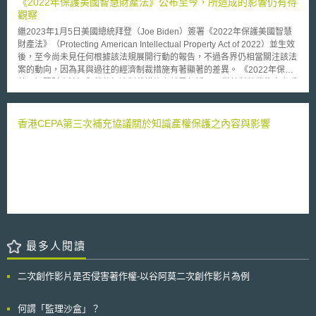
《2022年保護美國智慧財產法》公布至今，所造成的影響仍有待
立「Big Data-STATS」網站，以實驗性質公佈上述經濟指標，並廣泛收納
Europe）之研發成果銜接創新應用；此計畫每案補助金額不超過250萬歐
觀察
民眾意見以提高新指標的準確性。
元。 （3）「加速器計畫」（EIC Accelerator）：本計畫經費共6.75億歐
繼2023年1月5日美國總統拜登（Joe Biden）簽署《2022年保護美國智慧
元，補助對象為「有能力創造新市場及促進顛覆性技術創新研發」的新創企
財產法》（Protecting American Intellectual Property Act of 2022）並生效
業及中小企業。此計畫每案補助金額為250萬歐元以下，但若由EIC基金進
後，至今尚未見任何根據該法規展開行動的報告，不過各界仍相當關注該法
行投資者，每案補助金額為50萬歐元至1500萬歐元。 除上述補助外，EIC
案的動向，因為其與過往的經濟制裁措施有著顯著的差異。 《2022年保護
對於研發計畫管理亦扮演積極主動的角色，可協助受補助者連結歐盟境內外
美國智慧財產法》與其他經濟制裁措施之差異包括： 1.僅針對營業秘密之重
資源，形塑良好的創新生態系。
大竊盜，不包括其他智慧財產權如專利、著作權等； 2.未要求行為人主觀是
為他國政府之利益而竊取營業秘密； 3.法規中使用到關鍵術語的標準及定義
較少； 4.某些制裁措施具有強制性； 5.制裁的對象不僅包括竊取美國營業秘
香港CEPA第三次補充協議關於知識產權保護之內容與影響
密者，也包括從他人竊取美國營業秘密中獲利者； 6.營業秘密盜竊行為須有
合理可能性或已經對美國國家安全、外交、經濟、金融穩定構成重大威脅。
雖然《2022年保護美國智慧財產法》即將成為重要的政府工具，以解決營
業秘密損失及其對國家安全之影響，且允許當事人面臨營業秘密訴訟或威脅
時，將制裁措施武器化，但仍有部分問題有待解決，包括： 1.營業秘密受各
州法律管轄，各州之管理機構是否會制定自己的營業秘密定義標準？ 2.若在
訴訟進行期間實施制裁措施，將產生甚麼影響？ 3.是否產生《經濟間諜法》
（Economic Espionage Act）之待審案件？美國司法部（US Department
of Justice）是否必須參與？ 4.判斷是否制裁的標準與美國司法部所採用的
最多人閱讀
《經濟間諜法》之標準是否相同？若不同，則差異為何？ 5.當事人或法院是
否知道判定營業秘密盜竊行為時該適用什麼證據標準？（法規僅規定由總統
決定） 6.法院能否將此類制裁措施作為其決策的一部分？ 儘管《2022年保
二次創作影片是否侵害著作權-以谷阿莫二次創作影片為例
護美國智慧財產法》所衍生的問題及將產生的影響尚有待觀察，但建議企業
採取下列合規措施，以避免成為美國新制裁措施的目標，包括： 1.制定並實
何謂「監理沙盒」？
施合規的營業秘密保護政策與程序； 2.對員工進行教育訓練，使其瞭解有關