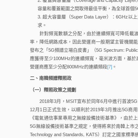
覆蓋與容量層（Coverage and Capacit
容量和覆蓋範圍之間取得最佳平衡，為全球首個5
超大容量層（Super Data Layer）：6G
求。
針對頻寬數額之分配，由於連續頻寬可降低載波聚合（Car
率，降低網路成本，因此營運商一般期望主管機關能釋
發布之「5G頻譜立場白皮書」（5G Spectrum: Publ
應獲得至少100MHz的連續頻寬，毫米波方面，基
營運商應至少分配800MHz的連續頻段
[7]
。
二、南韓頻譜釋照政
（一）釋照政策之規劃
2018年3月，MSIT宣布於同年6月中進行首波
12月1日正式生效，以順利於2019年3月推出5G商用
《電氣通信事業專用之無線設備技術基準》，由於上
5G無線設備技術基準之規定，使得將來於南韓上市之5G無
Technology and Standards, KATS）訂定之國家標準統