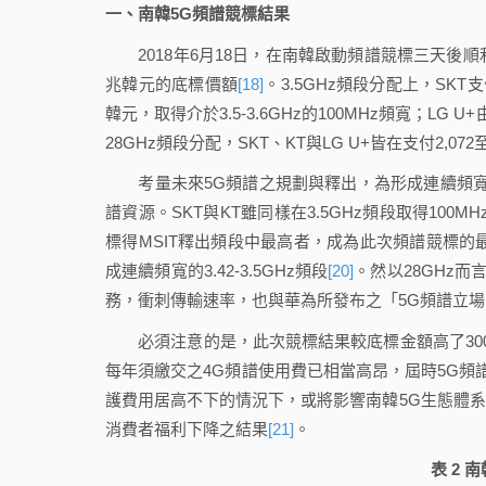
一、南韓5G頻譜競標結果
2018年6月18日，在南韓啟動頻譜競標三天後順利結
兆韓元的底標價額
[18]
。3.5GHz頻段分配上，SKT支付
韓元，取得介於3.5-3.6GHz的100MHz頻寬；LG
28GHz頻段分配，SKT、KT與LG U+皆在支付2,0
考量未來5G頻譜之規劃與釋出，為形成連續頻寬，電
譜資源。SKT與KT雖同樣在3.5GHz頻段取得10
標得MSIT釋出頻段中最高者，成為此次頻譜競標的
成連續頻寬的3.42-3.5GHz頻段
[20]
。然以28GHz
務，衝刺傳輸速率，也與華為所發布之「5G頻譜立
必須注意的是，此次競標結果較底標金額高了300
每年須繳交之4G頻譜使用費已相當高昂，屆時5G頻
護費用居高不下的情況下，或將影響南韓5G生態體
消費者福利下降之結果
[21]
。
表 2