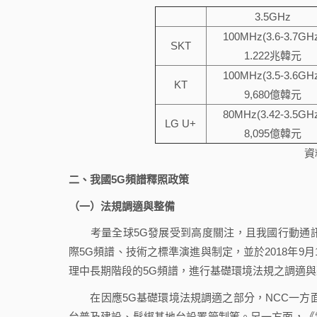
3.5GHz
100MHz(3.6-3.7GH
SKT
1.222兆韓元
100MHz(3.5-3.6GH
KT
9,680億韓元
80MHz(3.42-3.5GH
LG U+
8,095億韓元
資
二、我國5G頻譜釋照政策
（一）法規調適與整備
考量全球5G發展受到高度關注，且我國行動通訊數據
際5G頻譜、技術之標準演進與制定，並於2018年9
理中長期階段的5G頻譜，進行基礎環境法規之調適與
在因應5G基礎環境法規調適之部分，NCC一方面
台普及建設、鬆綁基地台設置管制等。另一方面，《