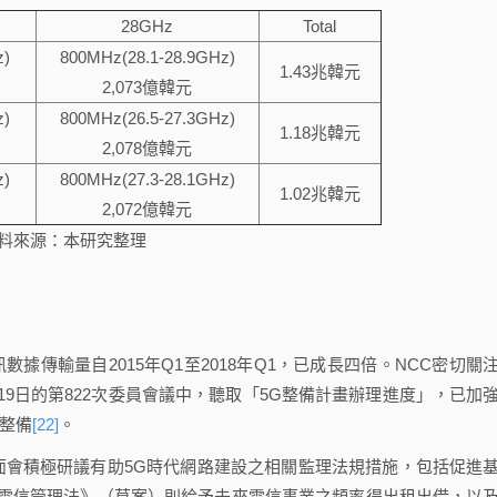
28GHz
Total
z)
800MHz(28.1-28.9GHz)
1.43兆韓元
2,073億韓元
z)
800MHz(26.5-27.3GHz)
1.18兆韓元
2,078億韓元
z)
800MHz(27.3-28.1GHz)
1.02兆韓元
2,072億韓元
料來源：本研究整理
傳輸量自2015年Q1至2018年Q1，已成長四倍。NCC密切關
月19日的第822次委員會議中，聽取「5G整備計畫辦理進度」，已加
整備
[22]
。
會積極研議有助5G時代網路建設之相關監理法規措施，包括促進
電信管理法》（草案）則給予未來電信事業之頻率得出租出借，以