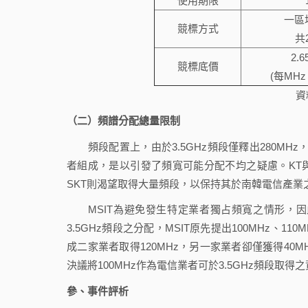
使用期限
一區
競標方式
共
2.
競標底價
(每MHz
資
（二）頻譜分配總量限制
頻段配置上，由於3.5GHz頻段僅釋出280MHz，然
者組成，是以引發了頻寬可能分配不均之疑慮。KT與
SKT則渴望取得大量頻段，以保持其於南韓電信產業
MSIT為避免發生特定業者獨占頻寬之情形，因此分
3.5GHz頻段之分配，MSIT原先提出100MHz、1
成二家業者取得120MHz，另一家業者卻僅獲得40
決議將100MHz作為電信業者可於3.5GHz頻段取得之
參、事件評析