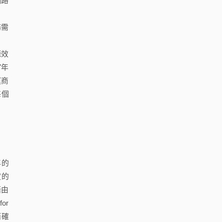
網路
務需
源效
7年
運商
每個
年的
定的
藉由
or
而確