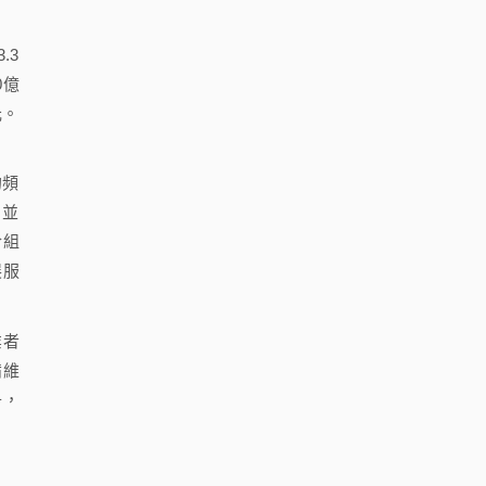
.3
0億
元。
的頻
，並
於組
展服
業者
備維
升，