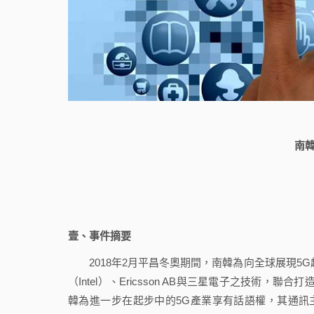
南
壹、事件摘要
2018年2月平昌冬奧期間，南韓為向全球展現5G超高速
（Intel）、Ericsson AB與三星電子之技術，聯
韓為進一步在起步中的5G產業享有話語權，其通訊主管機關「未來