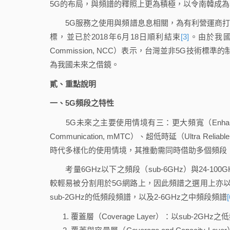
5G的布局，與頻譜的釋照上更為積極，以令南韓成為
5G服務之使用與頻譜息息相關，為有利營運商打造5G應
標，並已於2018年6月18日順利結束
[3]
。由於我國通
Commission, NCC）表示，台灣並非5G技術
為我國未來之借鏡。
貳、重點說明
一、5G頻段之特性
5G未來之主要使用情境有三：更大頻寬（Enhanced Mobil
Communication, mMTC）、超低時延（Ultra Reliable &
時代多樣化的使用情境，其推動需同時借助多個頻段
考量6GHz以下之頻段（sub-6GHz）與24-100GH
較輕易被分割用於5G網路上，因此頻譜之選用上亦以此
sub-2GHz的低頻段頻譜，以及2-6GHz之中頻段頻譜
[
覆蓋層（Coverage Layer）：以sub-2