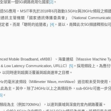
全球第一個5G網路商用化國家
[2]
。
用，MSIT率先於2018年6月啟動3.5GHz與28GHz頻段之頻
訊主管機關「國家通訊傳播委員會」（National Communicatio
標準的制定者，而是「聰明的追隨者」
[4]
，是以，南韓此次5G頻譜釋照似
e Broadband, eMBB）、海量連結（Massive Machine Ty
 Low Latency Communication, URLLC）
[5]
。採用頻段上，為應付
，以同時達到超廣泛覆蓋與超高速率之目標。
z的毫米波頻段（Millimeter Wave, mmWave）過往較未受到使用
為主。其中，除了24GHz以上之高頻段外，sub-6GHz可進一步
6]
。
GHz之低頻段為主（例如700MHz），以達到廣域與深度的室內網路覆蓋。