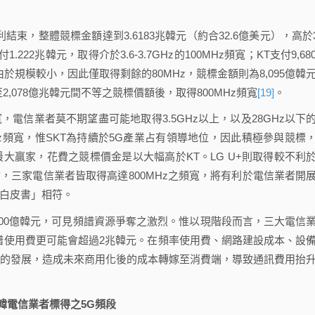
束，整體競標金額達到3.6183兆韓元（約合32.6億美元），高於3
1.222兆韓元，取得介於3.6-3.7GHz的100MHz頻寬；KT支付9,68
 U+由於規模較小，因此僅取得剩餘的80MHz，競標金額則為8,095億韓
72至2,078億兆韓元間不等之競標價額後，取得800MHz頻寬
[19]
。
信業者莫不期望盡可能地取得3.5GHz以上，以及28GHz以下
0MHz頻寬，惟SKT為持續於5G產業占有領導地位，因此積極參與競標
最大贏家，花費之競標價金是以大幅高於KT。LG U+則取得較不利
而言，三家電信業者皆取得高達800MHz之頻寬，將有利於電信業者開
場白皮書」相符。
0億韓元，可見頻譜資源爭奪之激烈。惟以現階段而言，三大電信
譜使用費更可能會超過2兆韓元。在頻率使用費、網路建設成本、設
系的發展，造成未來商用化後的成本轉嫁至消費端，導致通訊費用抬
 南韓電信業者標得之5G頻段