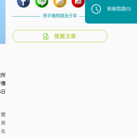
稍後閱讀
(0)
用手機閱讀及分享
推薦文章
究所
芊儒
5日
特爾
，南
）在