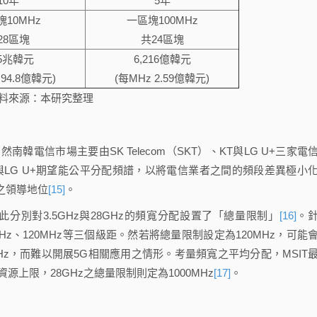
10年
5年
塊10MHz
一區塊100MHz
28區塊
共24區塊
65兆韓元
6,216億韓元
 94.8億韓元)
(每MHz 2.59億韓元)
料來源：本研究整理
南韓電信市場主要由SK Telecom（SKT）、KT與LG U+三家電
LG U+期望能公平分配頻譜，以將電信業者之間的頻段差異極小
之領導地位
[15]
。
別對3.5GHz與28GHz的頻寬分配設置了「總量限制」
[16]
。
10MHz、120MHz等三個級距。然若將總量限制設定為120MHz，可能
MHz，而難以開展5G相關應用之情形。考量頻寬之平均分配，MSIT
資源上限，28GHz之總量限制則定為1000MHz
[17]
。