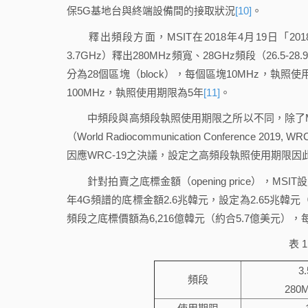
保5G基地台與終端設備間的接取狀況
[10]
。
釋出頻段方面，MSIT在2018年4月19日「201
3.7GHz）釋出280MHz頻寬、28GHz頻段（26.5-2
分為28個區塊（block），每個區塊10MHz，執照使
100MHz，執照使用期限為5年
[11]
。
中頻段與高頻段執照使用期限之所以不同，除了MS
（World Radiocommunication Conference
因應WRC-19之決議，設定之高頻段執照使用期限因
針對拍賣之底標金額（opening price），MSIT
年4G頻譜的底標金額2.6兆韓元，設定為2.65兆韓元（
頻段之底標價額為6,216億韓元（約合5.7億美元），
表 
3
頻段
280