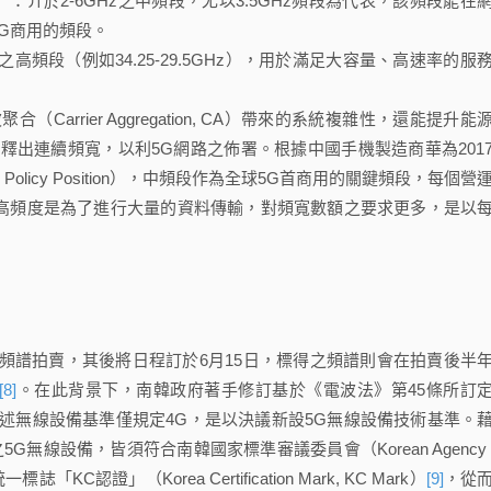
y Layer）：介於2-6GHz之中頻段，尤以3.5GHz頻段為代表，該頻段能在
G商用的頻段。
Hz以上之高頻段（例如34.25-29.5GHz），用於滿足大容量、高速率的服
rier Aggregation, CA）帶來的系統複雜性，還能提升能
出連續頻寬，以利5G網路之佈署。根據中國手機製造商華為201
ic Policy Position），中頻段作為全球5G首商用的關鍵頻段，每個營
於高頻度是為了進行大量的資料傳輸，對頻寬數額之要求更多，是以
5G頻譜拍賣，其後將日程訂於6月15日，標得之頻譜則會在拍賣後半
[8]
。在此背景下，南韓政府著手修訂基於《電波法》第45條所訂
述無線設備基準僅規定4G，是以決議新設5G無線設備技術基準。
線設備，皆須符合南韓國家標準審議委員會（Korean Agency f
一標誌「KC認證」（Korea Certification Mark, KC Mark）
[9]
，從