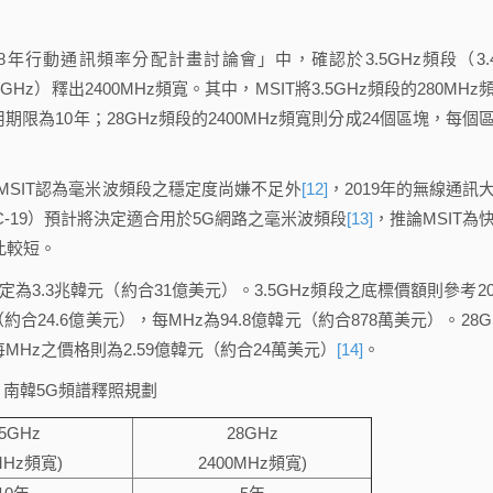
8年行動通訊頻率分配計畫討論會」中，確認於3.5GHz頻段（3.4
8.9GHz）釋出2400MHz頻寬。其中，MSIT將3.5GHz頻段的280MHz
用期限為10年；28GHz頻段的2400MHz頻寬則分成24個區塊，每個
IT認為毫米波頻段之穩定度尚嫌不足外
[12]
，2019年的無線通訊
 2019, WRC-19）預計將決定適合用於5G網路之毫米波頻段
[13]
，推論MSIT為
此較短。
設定為3.3兆韓元（約合31億美元）。3.5GHz頻段之底標價額則參考20
約合24.6億美元），每MHz為94.8億韓元（約合878萬美元）。28G
每MHz之價格則為2.59億韓元（約合24萬美元）
[14]
。
1 南韓5G頻譜釋照規劃
.5GHz
28GHz
MHz頻寬)
2400MHz頻寬)