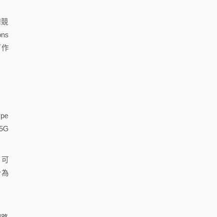
譜競
ns
可作
pe
5G
，可
分為