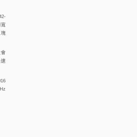
2-
頻寬
區塊
大會
快速
16
Hz