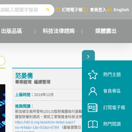
訂閱電子報
會員登入
English
出版品區
科技法律諮詢
媒體露出
熱門主題
范晏儒
專案經理 編譯整理
會員專區
上稿時間：
2019年12月
進階閱讀：
訂閱電子報
新加坡交易所發布(2013)智財揭露指引鼓勵上市企業揭
露智財權利資訊，資訊工業策進會科技法律研究所，
https://stli.iii.org.tw/article-detail.aspx?
熱門閱讀
no=64&tp=1&i=92&d=6789
（最後瀏覽日：