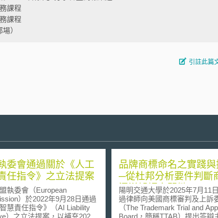
實務課程
實務課程
部場）
引註此篇
執委會通過關於《人工
品牌商標命名之實踐與
責任指令》之立法提案
─從杜邦分析要件判斷
混淆誤認之關鍵
委會（European
陽明交通大學於2025年7月11
ission）於2022年9月28日通過
過律師向美國商標審判及上訴
慧責任指令》（AI Liability
（The Trademark Trial and App
ctive）之立法提案，以補充2021
Board，簡稱TTAB）提出答