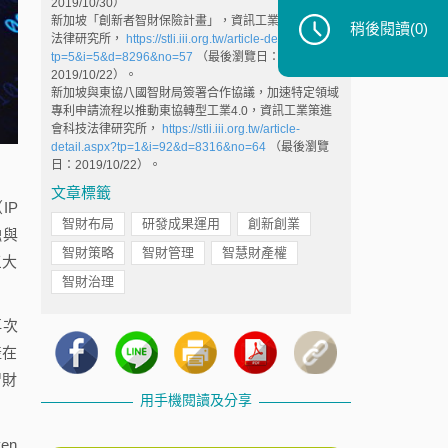
2019/10/30）
新加坡「創新者智財保險計畫」，資訊工業策進會科技
稍後閱讀
(0)
法律研究所，
https://stli.iii.org.tw/article-detail.aspx?
tp=5&i=5&d=8296&no=57
（最後瀏覽日：
2019/10/22）。
新加坡與東協八國智財局簽署合作協議，加速特定領域
專利申請流程以推動東協轉型工業4.0，資訊工業策進
會科技法律研究所，
https://stli.iii.org.tw/article-
detail.aspx?tp=1&i=92&d=8316&no=64
（最後瀏覽
日：2019/10/22）。
文章標籤
IP
智財布局
研發成果運用
創新創業
融與
智財策略
智財管理
智慧財產權
三大
智財治理
再次
產在
智財
用手機閱讀及分享
en