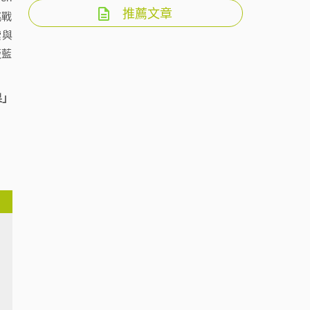
推薦文章
挑戰
索與
版藍
果」