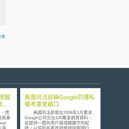
文章
提醒
美國司法部稱Google的隱私
商標
權考慮是藉口
日，透
美國司法部曾在2006年1月要求
委員會
Google公司交出100萬張網頁資料，
eal
並提供一週內用戶搜尋關鍵字的紀
辯主張，
錄，以協助布希政府舉證說明現行網