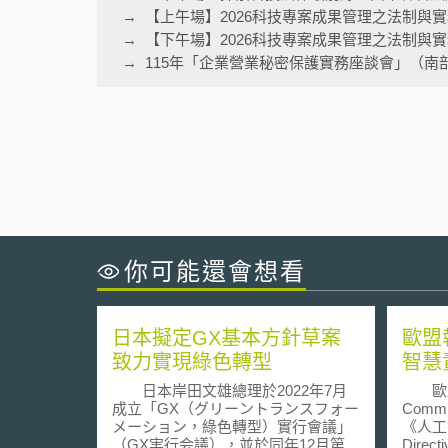
【上午場】2026科技專案成果管理之法制與
【下午場】2026科技專案成果管理之法制與
115年「企業營業秘密保護實務座談會」（南
你可能還會想看
日本擬定GX基本方針草案
歐盟
致力實現綠色轉型
智慧
日本岸田文雄總理於2022年7月
歐盟執
成立「GX（グリーントランスフォー
Comm
メーション，綠色轉型）實行會議」
《人工智
（GX実行会議），並於同年12月第5
Dire