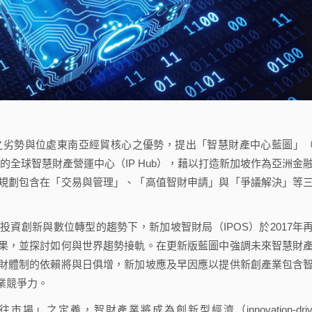
劣勢與位處東南亞經貿核心之優勢，提出「智慧財產中心藍圖」（
成為亞洲的全球智慧財產營運中心（IP Hub），藉以打造新加坡作為亞洲金
規劃包含在「交易與管理」、「高值智財申請」與「爭議解決」等
創新與數位轉型的趨勢下，新加坡智財局（IPOS）於2017年
果，並探討如何與世界趨勢接軌。在更新版藍圖中強調未來智慧財
財體制的依賴將與日俱增，新加坡應及早因應以提供新創產業包含
業競爭力。
之定義，智財產業將成為創新型經濟（innovation-driv