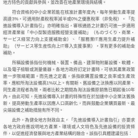
地方特色的貢獻與參與，並改善在地產業環境與結構。
符合資格的中小企業若能在核准計畫年度內，每年勞動生產率提
高達3%，可適用財產稅稅率減半或0%之優惠稅率（非免稅）。「先
進設備導入計畫指引」亦明確指出，審核通過之計畫仍可進一步適用
經濟產業省「中小型製造服務經營支援補助」（ものづくり・商業・
サービス経営力向上支援補助金）、「服務業IT應用生產力提升補
助」（サービス等生産性向上IT導入支援事業），享有更多的補助金
補助。
所稱設備係指任何機械、裝置、備品、建築物附屬設備、軟體，
以及電子檢驗或測量儀器。各地方政府訂定計畫時，可依其產業政策
進一步限縮範圍。而先進之定義，係指欲購置設備之良率或生產效
率，應較所淘汰設備高1%以上。有關新、舊設備之汰換應以同產業、
同生產流程者為限，兩者比較之期間為淘汰設備原銷售日期起後10年
內。由此可知，先進設備導入計畫的特殊性在於加速中小企業汰舊換
新，提高勞動生產率以因應人口高齡化，而與鼓勵企業購買最新、最
尖端設備之補助措施有所不同。
此外，為健全地方財政自主，「先進設備導入計畫指引」亦要求
各地方政府應說明地方產業、環境或人文特色及先進設備的投資條
件，以促進經濟發展與地方產業結構的融合。該指引具體建議包括：