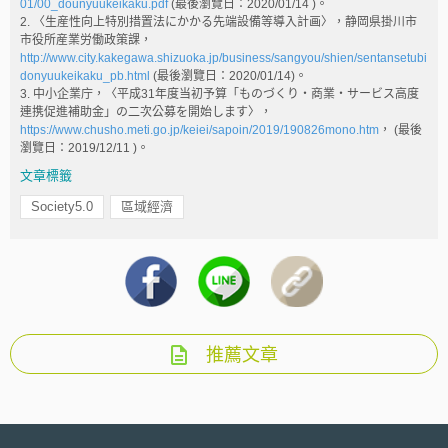
01/00_dounyuukeikaku.pdf
(最後瀏覽日：2020/01/14 )。
2. 〈生産性向上特別措置法にかかる先端設備等導入計画〉，静岡県掛川市
市役所産業労働政策課，
http://www.city.kakegawa.shizuoka.jp/business/sangyou/shien/sentansetubi
donyuukeikaku_pb.html
(最後瀏覽日：2020/01/14)。
3. 中小企業庁，〈平成31年度当初予算「ものづくり・商業・サービス高度
連携促進補助金」の二次公募を開始します〉，
https://www.chusho.meti.go.jp/keiei/sapoin/2019/190826mono.htm
， (最後
瀏覽日：2019/12/11 )。
文章標籤
Society5.0
區域經濟
推薦文章