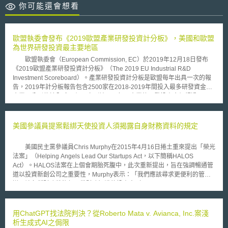
你可能還會想看
歐盟執委會發布《2019歐盟產業研發投資計分板》，美國和歐盟
為世界研發投資最主要地區
歐盟執委會（European Commission, EC）於2019年12月18日發布
《2019歐盟產業研發投資計分板》（The 2019 EU Industrial R&D
Investment Scoreboard）。產業研發投資計分板是歐盟每年出具一次的報
告，2019年計分板報告包含2500家在2018-2019年間投入最多研發資金的
企業，分別位於全球44個國家／地區，每一企業的研發投資金額超過3000
萬歐元，總計約為8234億歐元，為全球研發支出的90%。在這2500家企業
中，551家來自歐盟公司，為投資總額的25％；769家來自美國，為投資總
額的38％；318家來自日本，佔13％；507家中國公司，佔12％。 報
美國參議員提案鬆綁天使投資人須揭露自身財務資料的規定
告中指出，2018年企業研發投資總額較2017年增加8.9%，主要是中國在全
球研發資金投入比例不斷增加。另外，研發投資高度集中於大型企業；在這
美國民主黨參議員Chris Murphy在2015年4月16日捲土重來提出「榮光
2500家企業中，前10大、前50大企業分別佔研發總額的15%和40%。前50
法案」（Helping Angels Lead Our Startups Act，以下簡稱HALOS
大企業中，最多者為美國企業22家和歐盟企業17家。再從研發投資領域觀
Act）。HALOS法案在上個會期胎死腹中，此次重新提出，旨在強調暢通管
察，前三大領域分別為資通訊產業（38.7%）、健康（20.7%）和汽車產業
道以投資新創公司之重要性，Murphy表示：「我們應該尋求更便利的管
（17.2%），佔總量的76.6%。但每一個國家重視的領域不盡相同，例如歐
道，讓各種財務狀態但具備財務知識的投資人（knowledgeable investors
盟投資20%在資通訊、21.6%在健康、31%汽車，而美國的資通訊研發投資
of any financial status）都能投資新創公司，利用他們的專業和資金來增強
佔了52.8%、26.7%在健康，僅有7.6%在汽車。 再從個別企業研發投
新創公司成功的可能性。」 舉辦「Demo Days」或「Pitch Events」，
資排名來看，前四大企業分別為Alphabet、Samsung、Microsoft和
是現行許多美國創業家藉以增加與天使投資人（Angel Investors）連結的方
用ChatGPT找法院判決？從Roberto Mata v. Avianca, Inc.案淺
Volkswagen。另外，報告統計在過去的15年中，有8家企業在全球研發投
式。在「Demo Days」此種場合，創業家通常僅向與會者展示其產品或服
析生成式AI之侷限
資金額排名中上升了70名以上，分別為：Alphabet、華為、蘋果、