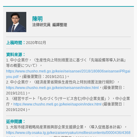
陳明
法律研究員 編譯整理
上稿時間：
2020年02月
資料來源：
1. 中小企業庁，〈生産性向上特別措置法に基づく「先端設備等導入計画」
等の概要について〉，
https://www.chusho.meti.go.jp/keiei/seisansei/2018/180806seisanseiPRgai
you.pdf
，(最後瀏覽日：2019/12/11 )。
2. 中小企業庁，〈経済産業省関係生産性向上特別措置法施行規則〉，
https://www.chusho.meti.go.jp/keiei/seisansei/index.html
，(最後瀏覽日：
2019/12/11 )。
3. 〈経営サポート「ものづくり(サービス含む)中小企業支援」〉，中小企業
庁，
https://www.chusho.meti.go.jp/keiei/sapoin/index.html
(最後瀏覽日：
2019/12/24 )。
延伸閱讀：
1. 大阪市経済戦略局産業振興部企業支援課企業，〈導入促進基本計画〉，
https://www.city.osaka.lg.jp/keizaisenryaku/cmsfiles/contents/0000436/4368