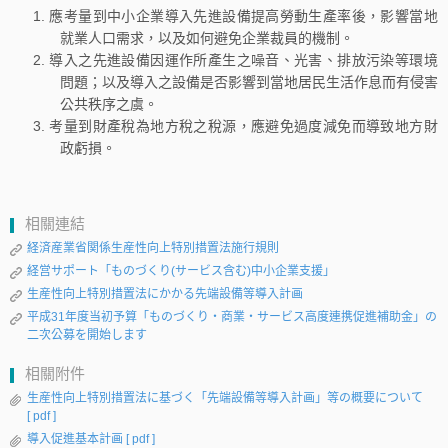
應考量到中小企業導入先進設備提高勞動生產率後，影響當地
就業人口需求，以及如何避免企業裁員的機制。
導入之先進設備因運作所產生之噪音、光害、排放污染等環境
問題；以及導入之設備是否影響到當地居民生活作息而有侵害
公共秩序之虞。
考量到財產稅為地方稅之稅源，應避免過度減免而導致地方財
政虧損。
相關連結
経済産業省関係生産性向上特別措置法施行規則
経営サポート「ものづくり(サービス含む)中小企業支援」
生産性向上特別措置法にかかる先端設備等導入計画
平成31年度当初予算「ものづくり・商業・サービス高度連携促進補助金」の
二次公募を開始します
相關附件
生産性向上特別措置法に基づく「先端設備等導入計画」等の概要について
[ pdf ]
導入促進基本計画
[ pdf ]