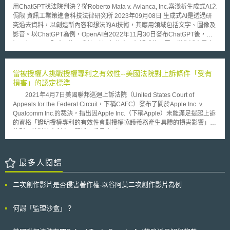
務，而不主動進行籌資，避免提及或發送與公司財務預測、業務成長等等與
Facebook、阿里巴巴、Celgene、Gilead Sciences和德國馬牌；也代表這
用ChatGPT找法院判決？從Roberto Mata v. Avianca, Inc.案淺析生成式AI之
招募投資人有關的資訊、文件。 在「Pitch Events」的場合，其主要目
15年間資通訊、生技與汽車產業發展的重要性。
侷限 資訊工業策進會科技法律研究所 2023年09月08日 生成式AI是透過研
的則為發掘潛在投資人，進而籌募新創公司所需之資金。但此種類似投資說
究過去資料，以創造新內容和想法的AI技術，其應用領域包括文字、圖像及
明會的「Pitch Events」必須受到美國2012年「新創企業啟動法」
影音。以ChatGPT為例，OpenAI自2022年11月30日發布ChatGPT後，短
（Jumpstart Our Business Startups Act，以下簡稱JOBS法）的規範，也就
短二個月內，全球月均用戶數即達到1億人，無疑成為民眾日常生活中最容
是會議進行方式是否涉及1933年證券交易法Rule 502(c) of Regulation D所
易近用的AI科技。 惟，生成式AI大量使用後，其中的問題也逐漸浮現。例
指之「公開徵求」（general solicitation）、參與者是否為「合格投資人」
如，ChatGPT提供的回答僅是從所學習的資料中統整歸納，無法保證資料的
（accredited investor）等問題。所謂的合格投資人是指符合一定的資格而
正確性。Roberto Mata v. Avianca, Inc.案即是因律師利用ChatGPT撰寫訴
當被授權人挑戰授權專利之有效性--美國法院對上訴條件「受有
足以被認定具有充分財務決定能力，JOBS法因此要求這些天使投資人必須
狀，卻未重新審視其所提供判決之正確性，以致後續引發訴狀中所描述的判
損害」的認定標準
交出一定的個人財務資料作為佐證。 批評者認為這些規定無助於讓新
決不存在爭議。 壹、事件摘要 Roberto Mata v. Avianca, Inc.案[1]中，原告
創公司籌募所需資金，也因此無法創造更多就業機會，因為許多投資人對於
2021年4月7日美國聯邦巡迴上訴法院（United States Court of
Roberto Mata於2019年8月搭乘哥倫比亞航空從薩爾瓦多飛往紐約，飛行過
必須將自己的財務狀況分享給新創公司，甚至是活動策展人，往往是感到不
Appeals for the Federal Circuit，下稱CAFC）發布了關於Apple Inc. v.
程中膝蓋遭空服員的推車撞傷，並於2022年2月向法院提起訴訟，要求哥倫
太自在的。Murphy參議員認為這些規定是「繁瑣的第三方審核程序」、
Qualcomm Inc.的裁決，指出因Apple Inc.（下稱Apple）未能滿足提起上訴
比亞航空為空服員的疏失作出賠償；哥倫比亞航空則主張已超過《蒙特婁公
「是一種對隱私的侵犯，嚇跑了那些想要想要支持新創公司的投資人，特別
的資格「證明授權專利的有效性會對授權協議義務產生具體的損害影響」，
約》（Montreal Convention）第35條所訂之航空器抵達日起兩年內向法院
是在新創公司最需要資金的時刻」。 Murphy參議員提出此法案回應了
故駁回其對於專利審理暨訴願委員會（Patent Trial and Appeal Board ，下
提出損害賠償之請求時效。 R然而，法院審理過程中發現原告訴狀內引用之
批評者的建議，主張法規對於這些天使投資人團體（Angel Investor
稱PTAB）做出之US7,844,037與US8,683,362專利（下稱爭議專利）有效
六個判決無法從判決系統中查詢，進而質疑判決之真實性。原告律師Steven
Group）應該有不一樣的規範方式，因為這些天使投資人與新創公司通常早
性決定的上訴。 此案爭議專利是由Qualcomm Inc.（下稱Qualcomm）
A. Schwartz因而坦承訴狀中引用的六個判決是ChatGPT所提供，並宣稱針
已具有家族或朋友等人際網絡關係。
持有，Qualcomm曾以Apple侵犯爭議專利提起侵權訴訟，Apple隨後在
最多人閱讀
對ChatGPT所提供的判決，曾多次向ChatGPT確認該判決之正確性[2]。
PTAB對爭議專利提出多方複審程序（Inter partes review,下稱IPR），以挑
貳、生成式AI應用之潛在風險 雖然運用生成式AI技術並結合自身專業知識執
戰爭議專利的有效性，但最後沒有成功。隨後，Apple與Qualcomm達成專
行特定任務，可能有助於提升效率，惟，從前述Roberto Mata v. Avianca,
二次創作影片是否侵害著作權-以谷阿莫二次創作影片為例
利侵權和解協議並簽署了授權契約，授權的專利組合中也包含爭議專利。
Inc.案亦可看出，依目前生成式AI技術之發展，仍可能產生資訊正確性疑
在專利侵權和解協議後，Apple還是針對IPR的結果向CAFC提起上訴。
慮。以下彙整生成式AI應用之8大潛在風險[3]： 一、能源使用及對環境危害
由於提起上訴條件之一是上訴人需有受到損害的事實，Apple以其需持續支
何謂「監理沙盒」？
相較於傳統機器學習，生成式AI模型訓練將耗費更多運算資源與能源。根據
付權利金的義務主張有受到損害的事實。但CAFC認為，Apple並沒有證明
波士頓大學電腦科學系Kate Saenko副教授表示，OpenAI的GPT-3模型擁有
若爭議專利被視為無效，則根據其與Qualcomm授權契約所應承擔的付款義
1,750億個參數，約會消耗1,287兆瓦/時的電力，並排放552噸二氧化碳。亦