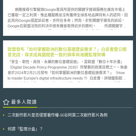
以提供免費網絡服務吸引顧客，因為他們就算被捲入網絡侵權責任的訴訟，
償。事後若保險公司認為自駕車設計製造者有責任，得再依商品責任規範轉
也不怕支付高額律師費用，小型咖啡館就無法承擔這個風險，只能無奈面對
向車廠求償。 （5）而為了幫助事故調查、釐清責任，自駕車相關資料之持
網路搜尋引擎龍頭Google靠其所提供的關鍵字搜尋服務在廣告市場上
客人轉向大型咖啡連鎖店消費的困境。根據原德國電信媒體法規定，咖啡館
有者（如ASDE）應將相關資料保存3年又3個月，以配合侵權行為之法律請
已獲取一定之利潤，惟此種服務並沒有獲得全球各地品牌持有人的認同，因
業主和其他網路熱點設立者所提供網路服務的方式將可能收到律師的警告
求權時效。 本分報告綜合各方意見，以務實之態度提出具體修法建
此而向Google提起訴訟者，亦所在多有；然而，針對關鍵字廣告的訴訟，
函，告知他們不得再為非法下載者提供網路接取服務。 德國聯邦議院
議，深具參考價值，值得我國深入研析。
Google在歐盟法院的判決中很有機會取得初步的勝利。 所謂關鍵字廣
(Deutscher Bundestag)於2016年6月初經過激烈的辯論後，通過電信媒體
告，係指廣告主使用此項服務時，得以自行命名「引發曝光」的關鍵字
法(Telemediengesetz; TMG)修正草案，將在最新的電信媒體法中免除「網
（Keyword Triggers），該關鍵字可設定為品牌之名稱，亦即當一般民眾使
路服務提供者」之「妨害人責任」(Störerhaftung)，使德國的免費無線網絡
用搜尋功能，輸入特定品牌名稱作為關鍵字時，搜尋結果就會出現當初命名
連接點可以增加並走向開放。
該關鍵字的廣告主網站訊息，只是同樣的關鍵字也有可能為競爭對手甚或商
歐盟發布「如何掌握歐洲的數位基礎建設需求？」白皮書暨公開
品仿冒者所使用；換言之，民眾輸入特定品牌名稱並點擊「搜尋」之後，搜
意見諮，尋求成員國間更一致的頻率與海纜監理架構
尋結果將有可能同時出現品牌持有人、競爭對手，或是仿冒者三種不同角
「安全、韌性、高效、永續的數位基礎設施」，是歐盟「數位十年計畫」
色。從而包含Louis Vuitton在內的歐洲知名精品商，相繼以此理由向
（Digital Decade Policy Programme 2030）所擘劃的政策目標之一。執委
Google提起訴訟，強調該項服務使廣告主不需經商標權人允許即可使用其
會於2024年2月21日發布「如何掌握歐洲的數位基礎設施需求？」（How
商標，Google係已侵害其商標權。 對此，歐盟法院顧問卻認為，廣告
to master Europe's digital infrastructure needs ?）白皮書，詳細盤點歐盟
主選擇特定關鍵字之後並非直接產生商品販售或是服務提供的行為，亦即使
數位基礎設施的發展現狀及所面臨的挑戰，提出可能的政策方案並公開諮詢
用關鍵字搜尋本身並不會造成商標的侵害或淡化，真正使其權利受損者，乃
各界意見。 其中有關頻率管理的部分，執委會認為成員國間各自為政的頻
係廣告主所提供令人混淆的廣告內容。故Google所提供的關鍵字廣告服
率釋出與管理政策拖累了整體歐盟的5G布建進程，目前5G的涵蓋率與普及
務，雖未對品牌名稱設下限制，惟「自由選取品牌名稱為關鍵字」一事，並
率仍不如預期，成員國間的數位發展程度也參差不齊，法規環境差異對跨境
最多人閱讀
不會侵害品牌持有人之商標權；但需注意者是，經由關鍵字產生的廣告內容
提供服務所造成的障礙亦導致數位單一市場難以成形。為避免相同困境在
中，如果品牌持有人得以舉證該內容已侵害其商標時，Google仍可能負有
6G重演及因應發展衛星通訊服務帶來的跨境頻率管理議題，歐盟將更進一
侵害責任。 歐盟法院顧問之見解雖然並非具有實質的拘束力，但約莫
二次創作影片是否侵害著作權-以谷阿莫二次創作影片為例
步同調各成員國的頻率管理政策與規範環境，提高歐盟對頻率政策的掌控，
八成的案件顯示，歐盟法院多數將會採納顧問的意見。上述案件將有可能在
確保歐盟通訊網路的安全性、獨立性和完整性。 海纜的安全性亦受到關
11月份做出正式判決，令人拭目以待。
注，歐盟既有電子通訊網路和服務的監管架構並未就雲端服務業者規範相關
何謂「監理沙盒」？
的義務，但隨著大型雲端服務業者持續投入海纜建設，歐盟已經有超過60%