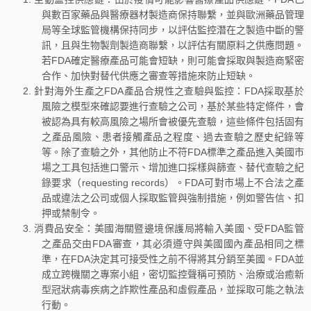
與數百家藥品與醫療器材製造商保持聯繫，並與歐洲藥品管理
局等全球監管機構保持同步，以評估監控潛在之製造中斷的警
訊，且與生物製劑製造商聯繫，以評估有關原料之供應問題。
若FDA確定醫療產品可能會短缺，則可能會採取與製造商緊密
合作、加快對替代供應之審查等措施來防止短缺。
針對海外生產之FDA產品合規性之查驗與監控：FDA採取基於
風險之模型來確認要進行查驗之公司，基於某些特定條件，會
被認為具有較高風險之場所會被優先查驗，這些條件包括固有
之產品風險、患者接觸產品之程度、過去查驗之歷史紀錄等
等。除了查驗之外，其他防止不符FDA標準之產品進入美國市
場之工具包括進口警示、增加進口採樣與篩查、替代查驗之紀
錄要求（requesting records）。FDA可對市場上不合法之產
品或違法之公司或個人採取監管與強制措施，例如警告信、扣
押或禁制令。
消費品安全：美國海關暨邊境保護局將輸入美國、受FDA監管
之產品交由FDA審查，其必須遵守與美國國內產品相同之標
準，在FDA決定其可接受性之前不得將其分銷至美國。FDA並
成立跨機關之專案小組，密切監控聲稱可預防、治療或治癒新
型冠狀病毒疾病之詐欺性產品和虛假產品，並採取可能之執法
行動。