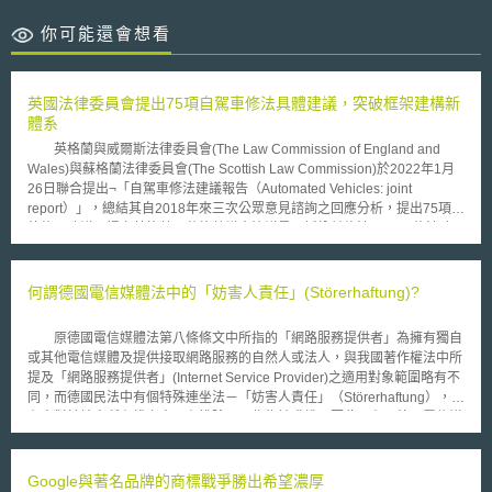
你可能還會想看
英國法律委員會提出75項自駕車修法具體建議，突破框架建構新
體系
英格蘭與威爾斯法律委員會(The Law Commission of England and
Wales)與蘇格蘭法律委員會(The Scottish Law Commission)於2022年1月
26日聯合提出¬「自駕車修法建議報告（Automated Vehicles: joint
report）」，總結其自2018年來三次公眾意見諮詢之回應分析，提出75項法
律修正建議，提交英格蘭及蘇格蘭議會決議是否採納並修法。 修法建
議範圍涵蓋廣泛，重要突破性建議包含： （1）整合英國原有之《2018自動
與電動車法（Automated and Electric Vehicles Act 2018）》中自駕車之認
定標準，訂定一套雙階段自動駕駛認證許可制度，於第一階段審驗「整車」
何謂德國電信媒體法中的「妨害人責任」(Störerhaftung)?
之規格是否符合國際或國內車輛型式安全審驗標準，並於第二階段審驗
¬¬¬「個別自駕功能」是否能符合國內交通法規。 （2）提出「主責使用者
原德國電信媒體法第八條條文中所指的「網路服務提供者」為擁有獨自
（User-In-Charge, UIC）」概念，若車輛設計為在某些情形下需要人工接
或其他電信媒體及提供接取網路服務的自然人或法人，與我國著作權法中所
手駕駛，則自動駕駛系統（Automated Driving System, ADS）啟動時，坐
提及「網路服務提供者」(Internet Service Provider)之適用對象範圍略有不
在車內駕駛座之自然人即為UIC。 （3）對於不需要UIC車輛（No User-In-
同，而德國民法中有個特殊連坐法－「妨害人責任」（Störerhaftung），所
Charge, NUIC）營運平台業者，以及合法自駕車業者（Authorized Self-
有人對於妨害所有權之人，有排除及不作為請求權，因此，在原德國電信媒
Driving Entities, ASDE），提出資格條件要求，包含必須具備良好名聲、財
體法未規定之特定情形下，「網路服務提供者」應對他人透過其網路所從事
務穩健，必須向主管機關提交安全案例（safety cases）等。 （4）因
的任何侵權違法行為負責。 這項法律使得德國許多咖啡館、公共空
《2018自動與電動車法》中已有要求自駕車均須投保保險，因此當自駕車
間、飯店大廳不願提供免費無線網絡，同時又讓大型咖啡連鎖店如星巴克，
Google與著名品牌的商標戰爭勝出希望濃厚
造成車禍及損傷，不需先經確認有無人為故意過失，即可先行以保險進行賠