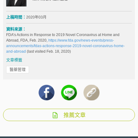
上稿時間：
2020年03月
資料來源：
FDA’s Actions in Response to 2019 Novel Coronavirus at Home and
Abroad, FDA, Feb. 2020,
https://www.fda.gov/news-events/press-
announcements/fdas-actions-response-2019-novel-coronavirus-home-
and-abroad
(last visited Feb. 18, 2020)
文章標籤
醫藥管理
推薦文章