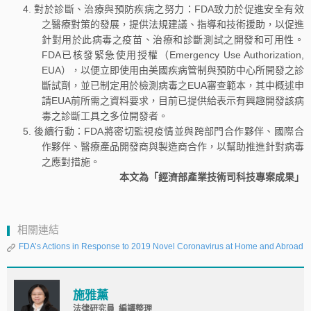
對於診斷、治療與預防疾病之努力：FDA致力於促進安全有效
之醫療對策的發展，提供法規建議、指導和技術援助，以促進
針對用於此病毒之疫苗、治療和診斷測試之開發和可用性。
FDA已核發緊急使用授權（Emergency Use Authorization,
EUA），以便立即使用由美國疾病管制與預防中心所開發之診
斷試劑，並已制定用於檢測病毒之EUA審查範本，其中概述申
請EUA前所需之資料要求，目前已提供給表示有興趣開發該病
毒之診斷工具之多位開發者。
後續行動：FDA將密切監視疫情並與跨部門合作夥伴、國際合
作夥伴、醫療產品開發商與製造商合作，以幫助推進針對病毒
之應對措施。
本文為「經濟部產業技術司科技專案成果」
相關連結
FDA’s Actions in Response to 2019 Novel Coronavirus at Home and Abroad
施雅薰
法律研究員 編譯整理