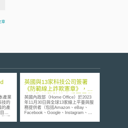
文章
d
英國與13家科技公司簽署
《防範線上詐欺憲章》，建
立網際網路防詐之重要里程
為日本產業
英國內政部（Home Office）於2023
碑
科技的
年11月30日與全球13家線上平臺與服
值的產
務提供者（包括Amazon、eBay、
想目
Facebook、Google、Instagram、
物聯網
LinkedIn、Match Group、Microsoft、
與創
Snapchat、TikTok、X（Twitter）、
題、跨
techUK及YouTube等）簽署自願性