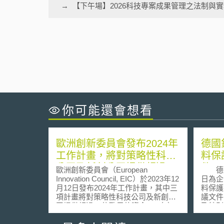
【下午場】2026科技專案成果管理之法制與
你可能還會想看
歐洲創新委員會發布2024年
德國
工作計畫，將對策略性科技
料保
公司及新創公司提供超過12
件
歐洲創新委員會（European
德國經
億歐元的資金
Innovation Council, EIC）於2023年12
日為企
月12日發布2024年工作計畫，其中三
料保護
項計畫將對策略性科技公司及新創公
議文件
司提供超過12億歐元的資金： （1）
及特別
「探路器計畫」（EIC Pathfinder）：
進一步
本計畫經費共2.56億歐元，將補助
安全防