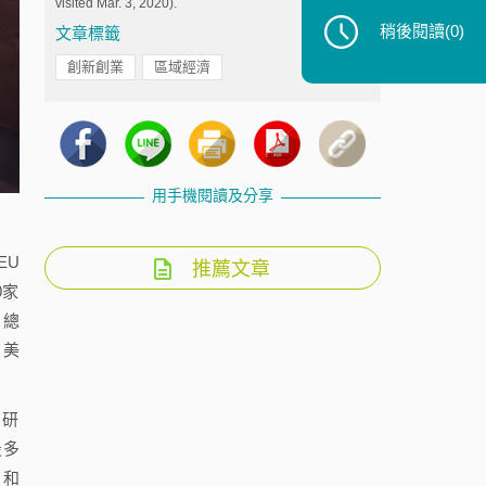
visited Mar. 3, 2020).
稍後閱讀
(0)
文章標籤
創新創業
區域經濟
用手機閱讀及分享
EU
推薦文章
0家
，總
自美
，研
最多
）和