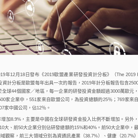
2019年12月18日發布《2019歐盟產業研發投資計分板》（The 2019 
ard）。產業研發投資計分板是歐盟每年出具一次的報告，2019年計分板報告包含250
位於全球44個國家／地區，每一企業的研發投資金額超過3000萬歐元
500家企業中，551家來自歐盟公司，為投資總額的25％；769家來
07家中國公司，佔12％。
年增加8.9%，主要是中國在全球研發資金投入比例不斷增加。另外
0大、前50大企業分別佔研發總額的15%和40%。前50大企業中，
域觀察，前三大領域分別為資通訊產業（38.7%）、健康（20.7%