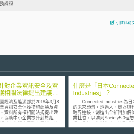
實務課程
引註此篇
針對企業資訊安全及資
什麼是「日本Connecte
護相關法律提出建議文
Industries」？
濟及能源部於2018年3月8
Connected Industries
業資訊安全保護措施建議及資
的未來願景，透過人、機器與
、資料所有權相關法規提出建
跨界連接，創造出全新附加價
，協助中小企業提升對於組織
業社會，以達到Society5.0理
領域中的資安風險之意識，並
標。例如，物與物的連接形成
採取有效防護檢測，包括基本
(IoT)、人與機器合作拓展智慧
護措施、組織資安維護、及法
新、跨國企業合作解決全球議