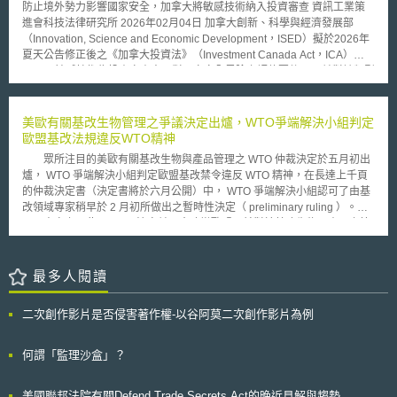
防止境外勢力影響國家安全，加拿大將敏感技術納入投資審查 資訊工業策
購買的菸草產品有危害健康之疑慮。例如：不得將菸草產品以糖果、或香水
進會科技法律研究所 2026年02月04日 加拿大創新、科學與經濟發展部
化妝品等樣式包裝之；並嚴禁添加水果口味，薄荷或香草等添加物抑制菸草
（Innovation, Science and Economic Development，ISED）擬於2026年
刺激氣味。 (三)全面禁止電子菸品廣告之播放 本次修正案更規定歐盟各會員
夏天公告修正後之《加拿大投資法》（Investment Canada Act，ICA）
國將於2016年起禁止撥放任何有關電子菸品銷售或販賣之廣告。 日
[1]，以敏感技術為投資審查中，對國家安全風險之評估要件[2]；並對該類型
前，我國衛福部食品藥物管理署公布市售電子煙檢驗報告，其中市售電子菸
之投資，採事前申報制[3]。加拿大政府定期盤點敏感技術項目，研究者應自
尼古丁檢出率達86%。我國有關單位除應提高我國菸品查緝管制強度外，實
行評估其研究計畫有無涉及敏感技術；ISED亦試圖於2026年，以投資審查
可借鏡歐盟新近管理作法，強化我國電子菸、菸品標示與相關管制規範。
方式，防免境外勢力取得加拿大敏感技術，本文分析如下。 壹、背景摘要
美歐有關基改生物管理之爭議決定出爐，WTO爭端解決小組判定
依據加拿大於2025年10月公布之《2025年至2027年監理前瞻計畫：外國投
歐盟基改法規違反WTO精神
資審查與經濟安全部門》（2025-2027 Forward Regulatory Plan – Foreign
眾所注目的美歐有關基改生物與產品管理之 WTO 仲裁決定於五月初出
Investment Review and Economic Security Branch），於C-34法案（Bill
爐， WTO 爭端解決小組判定歐盟基改禁令違反 WTO 精神，在長達上千頁
C-34）中修正ICA[4]。本次之ICA草案，為對《國家安全投資審查條例》
的仲裁決定書（決定書將於六月公開）中， WTO 爭端解決小組認可了由基
（National Security Review of Investments Regulations）和《加拿大投資
改領域專家稍早於 2 月初所做出之暫時性決定（ preliminary ruling ）。
條例》（Investment Canada Regulations）之修正[5]。申言之，ICA草案
事實上，此一 WTO 決定並不會改變歐盟目前對於基改生物及產品之管
以相關的投資條例為修正標的，提升外國投資對加拿大國家安全之風險評
理限制，蓋以美國為首的控方所爭執者，為歐盟自 1998 年以後停止對基改
估。 ICA為加拿大政府審查外國投資之依據。目的為審查重大外國投資，對
生物與產品進行審查之事實上禁令，然歐盟已在 2004 年 4 月通過新的基改
加拿大之淨經濟效益（net economic benefit），與投資有無可能損及加拿
生物及產品管理法規，重新開啟基改生物及產品之上市審查，以實質行動祛
最多人閱讀
大之國家安全[6]。C-34法案於2024年3月通過，大部分條款於2024年9月生
除了該等禁令。不過， WTO 爭端解決小組此一決定書仍可能使歐盟未來在
效。新修正之ICA聚焦於強化加拿大投資的透明度，與投資者的可確定性，
作成有關基因改造生物與產品之管理政策時，更為重視其貿易對手的意見，
並賦予加拿大政府必要的審查權限[7]。 貳、重點說明 一、階段生效，ICA
二次創作影片是否侵害著作權-以谷阿莫二次創作影片為例
以避免爭端發生。 此外，決定書中也指出，儘管歐盟基改生物與產品
納入對敏感技術之國安審查 ICA採分階段生效之立法模式，2024年9月生效
之管理新制已自 2004 年 4 月上路，但歐盟會員國中仍有多個國家，如奧地
的條款，主要為擴張ISED部長的審查權限，審慎評估外國投資對國家安全
利、法國、德國、盧森堡及希臘，被認為延宕實施歐盟新制，雖然歐盟執委
何謂「監理沙盒」？
的影響[8]。修正內容為授權ISED部長得延長對國家安全之投資審查期限，
會本身已試圖促使這些國家儘速實施歐盟基改生物與產品之管理新制，但由
與臨時提出審查條件[9]；投資者所提出的承諾具有拘束力，得作為審查的依
於一些程序規定的漏洞，以致成效有限，歐盟在今年四月已提出數項解決此
據，並視情形要求修改或解除承諾[10]。以及強化與國際執行投資審查業務
美國聯邦法院有關Defend Trade Secrets Act的晚近見解與趨勢