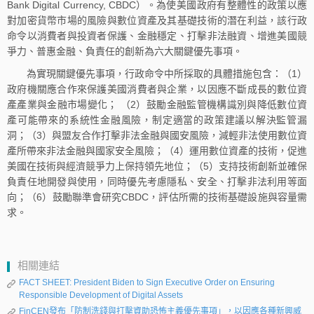
Bank Digital Currency, CBDC）。為使美國政府有整體性的政策以應
對加密貨幣市場的風險與數位資產及其基礎技術的潛在利益，該行政
命令以消費者與投資者保護、金融穩定、打擊非法融資、增進美國競
爭力、普惠金融、負責任的創新為六大關鍵優先事項。
為實現關鍵優先事項，行政命令中所採取的具體措施包含：（1）
政府機關應合作來保護美國消費者與企業，以因應不斷成長的數位資
產產業與金融市場變化； （2）鼓勵金融監管機構識別與降低數位資
產可能帶來的系統性金融風險，制定適當的政策建議以解決監管漏
洞；（3）與盟友合作打擊非法金融與國安風險，減輕非法使用數位資
產所帶來非法金融與國家安全風險；（4）運用數位資產的技術，促進
美國在技術與經濟競爭力上保持領先地位；（5）支持技術創新並確保
負責任地開發與使用，同時優先考慮隱私、安全、打擊非法利用等面
向；（6）鼓勵聯準會研究CBDC，評估所需的技術基礎設施與容量需
求。
相關連結
FACT SHEET: President Biden to Sign Executive Order on Ensuring
Responsible Development of Digital Assets
FinCEN發布「防制洗錢與打擊資助恐怖主義優先事項」，以因應各種新興威