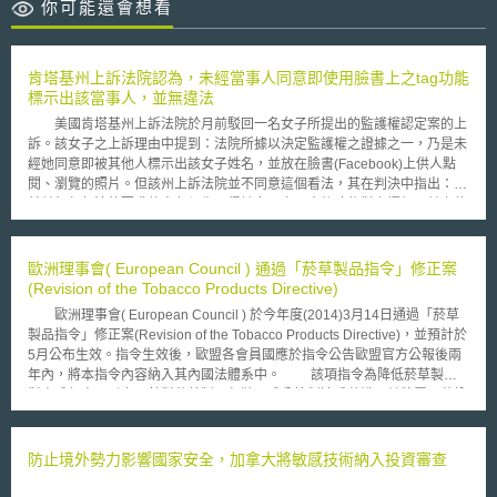
你可能還會想看
肯塔基州上訴法院認為，未經當事人同意即使用臉書上之tag功能
標示出該當事人，並無違法
美國肯塔基州上訴法院於月前駁回一名女子所提出的監護權認定案的上
訴。該女子之上訴理由中提到：法院所據以決定監護權之證據之一，乃是未
經她同意即被其他人標示出該女子姓名，並放在臉書(Facebook)上供人點
閱、瀏覽的照片。但該州上訴法院並不同意這個看法，其在判決中指出：目
前並無任何法律要求他人必須先取得該女子之同意後才能對之攝相，並上傳
至臉書或其他網站；此外亦無任何法律規定其他人不得將該女子之姓名標示
(tag)於這些照片上。 暫撇開其他法律不談，此一案件引人思考之與個
人資料保護相關之處至少有二：首先，是關於法律適用的部分，亦即，如本
歐洲理事會( European Council ) 通過「菸草製品指令」修正案
案發生在日後個人資料保護法開始施行後的台灣，則該法第51條第1項(註1)
(Revision of the Tobacco Products Directive)
之排除規定是否適用的問題；其二則是法律政策的部分，究竟在這個資訊數
歐洲理事會( European Council ) 於今年度(2014)3月14日通過「菸草
位化且易於搜尋的網路時代，為個人或家庭活動目的而毫無設限（例如本案
製品指令」修正案(Revision of the Tobacco Products Directive)，並預計於
之供不特定人瀏覽）的利用他人之個人資料是否確無為保護個人資料為著眼
5月公布生效。指令生效後，歐盟各會員國應於指令公告歐盟官方公報後兩
點之規範必要？（在肯塔基州這個案子裡，此一「無規範」的結果或許是正
年內，將本指令內容納入其內國法體系中。 該項指令為降低菸草製品
面的，但在其他的許多狀況，可能並非如此。） 註1：個人資料保護法
對未成年人吸引力，針對菸草製品包裝及成分管制達成共識，並將電子菸納
第51條第1項：「有下列情形之一者，不適用本法規定：一、自然人為單純
入本次修法規範，指令主要規範內容如下： (一)警示文字和圖示應同時呈現
個人或家庭活動之目的，而蒐集、處理或利用個人資料。二、於公開場所或
嚴格規範菸草產品需標示有礙健康的訊息和警語，並以圖示與文字呈現。除
公開活動中所蒐集、處理或利用之未與其他個人資料結合之影音資料。」
涵蓋外包裝正面與背面的65%外，側邊應標記妨害健康之警示。例如：「尼
防止境外勢力影響國家安全，加拿大將敏感技術納入投資審查
古丁會上癮，可能有害健康」或，「受損肺部圖片」。 (二)菸草產品成分與
添加物之管制 菸草產品的外部包裝與內容物部份，需讓消費者清楚瞭解，