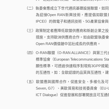
（二）執委會應成立下世代通訊基礎設施聯盟，如同
為迎接Open RAN新興技術，應提倡如歐盟共同利益重要計畫
IPCEI）的微電子和通訊技術、5G產業協
（三）政策制定者應降低歐盟供應商和新創企業之投
措施，支持歐洲供應商合作。如由歐盟執委會
Open RAN價值鏈中茁壯成長的供應商。
（四）O-RAN聯盟（O-RAN ALLIANCE）與第三代合作夥伴計
標準協會（European Telecommunications
願性標準，可透過快速程序對現有3GPP規範
的互通性，如：全歐認證的品質與互通性，建
（五）歐盟應與國際合作，促進安全、多樣化及可持
Seven, G7）、美歐貿易和技術委員會（EU-US T
ICT Dialogue）促進發展和部署開放且可互