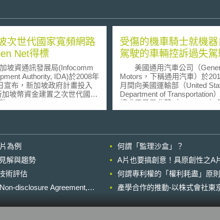
坡次世代國家寬頻網路
受傷的機車騎士就機器
en Net得標
駕駛的車輛控訴過失駕
資通訊發展局(Infocomm
美國通用汽車公司（Genera
pment Authority, IDA)於2008年
Motors，下稱通用汽車）於201
6日宣布，新加坡政府計畫投入
月間向美國運輸部（United Stat
億新加坡幣資金建置之次世代國家
Department of Transportati
Next Generation National
請求展示雪弗蘭（Chevrolet）
band Network, NGNBN)由
自動駕駛車（此款車種無裝備
nNet公司得標，負責建置及維運
與踏板，號稱世界上第一輛可
國家寬頻網路中靜態基礎設施
安全駕駛，且無需人類介入駕
ve infrastructure)部分。 新
輛）的申請，不久後關於以下
影片為例
何謂「監理沙盒」？
次世代國家寬頻網路預計在
件的訴訟即遭提起。 根據Oscar
0年時提供60%家戶光纖網路接取
Willhelm Nilsson（即原告，下
的晚近見解與趨勢
A片也要搞創意！具原創性之A
至2012年6月份時，則可提供
Nilsson）於2018年01月22
進行技術評估
95%家戶光纖網路接取服務。
何謂專利權的「權利耗盡」原則
金山區地方法院針對前開車禍
接取速度而言，初期可提供
起訴訟的主張，於2017年12月
losure Agreement,
產學合作的推動-以株式會社東京
Mbps之頻寬，待建置完成後則預
上，其在加州舊金山Oak Stree
供之頻寬達1Gbps。未來，
央車道上騎乘機車往東行駛，Ma
nNet公司將可在2年內從新加坡電
DeJesus Salazar（即被告，
ng Tel)取得該公司已建置之管
Salazar）於同時地駕駛由通