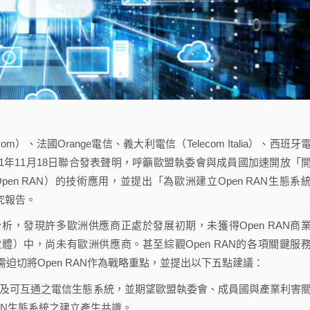
m）、法國Orange電信、義大利電信（Telecom Italia）、西班牙
e）於2021年11月18日聯合發表聲明，呼籲歐盟執委會與成員國加速開放「
ork, Open RAN）的技術應用，並提出「為歐洲建立Open RAN生態系
e）研究報告。
析，發現許多歐洲供應商正處於發展初期，未獲得Open RAN商
軟體）中，尚未有歐洲供應商。甚至綜觀Open RAN的各項關鍵服
迫切將Open RAN作為戰略重點，並提出以下五點建議：
及可互通之電信生態系統，並期望歐盟執委會、成員國與產業利害
AN生態系統之建立產生共識。