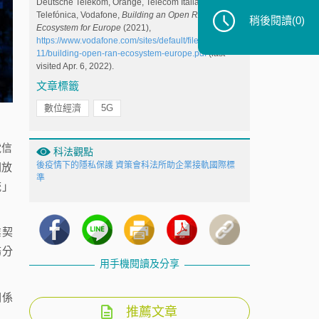
Deutsche Telekom, Orange, Telecom Italia (TIM),
Telefónica, Vodafone,
Building an Open RAN
稍後閱讀
(0)
Ecosystem for Europe
(2021),
https://www.vodafone.com/sites/default/files/2021-
11/building-open-ran-ecosystem-europe.pdf
(last
visited Apr. 6, 2022).
文章標籤
數位經濟
5G
電信
科法觀點
後疫情下的隱私保護 資策會科法所助企業接軌國際標
開放
準
統」
業契
務分
用手機閱讀及分享
關係
推薦文章