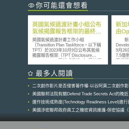
你可能還會想看
英國氣候過渡計畫小組公布
新加
氣候揭露報告框架的最終版
由Op
本
英國氣候過渡計畫工作小組
新加坡
（Transition Plan Taskforce，以下稱
Develo
TPT）於2023年10月9日公布其氣候
9月2
揭露報告框架（TPT Disclosure
7.5
Framework，下稱「框架」）最終版
寬頻網路(
本及使用指引。TPT是英國財政部在
Broad
2022年4月成立，負責建立氣候過渡
Ope
最多人閱讀
計畫準則。TPT則於2022年11月提出
次世代
框架草案，並開始徵詢產官學界意
(passi
二次創作影片是否侵害著作權-以谷阿莫二次創作
見，最後提出正式版本。 TPT框架建
加坡之
議企業以宏觀、有策略的方式制定氣
201
美國聯邦法院有關Defend Trade Secrets Act
候過渡計畫。TPT框架從企圖心、行
服務，
動力和當責性三項原則出發，分別就
運作技術成熟度(Technology Readiness Level)
新加坡
五個必須揭露的事項說明如何在氣候
就寬頻
美國涉密聯邦政府員工之機密資訊維護-保密協議（Non-disc
揭露報告中呈現企業的氣候過渡計
100
NDA）之使用
畫： 一、企圖心：說明企業的基礎事
估可提
項，例如氣候戰略目標和商業模式。
Ope
二、行動力：說明過渡計畫的執行策
信(Si