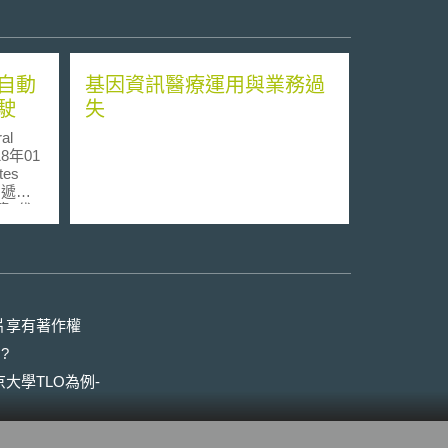
自動
基因資訊醫療運用與業務過
駛
失
l
8年01
es
on）遞出
第4代
方向盤
以自我
駛的車
車禍事
稱
片享有著作權
日向美國舊
?
事件提
07日早
大學TLO為例-
t的中
nuel
下稱
用汽車製