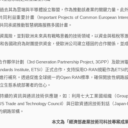
過去其為雲端與半導體設立聯盟，作為推動該產業的關鍵力量。此
（Important Projects of Common European Interes
會與共同承諾推動智慧網路服務多國計畫。
資風險，並對歐洲未來具有戰略意義的技術領域，以資金與租稅等
和各國政府為財團提供資金，使歐洲公司建立穩固的合作關係，並
劃（3rd Generation Partnership Project, 3GPP）及歐洲
 Standards Institute, ETSI）正式合作，支持採用O-RAN規範作為ETSI
進行補充。透過促進全球統一的Open RAN標準，確保開放性網路
立生態系統部署者的信心。
續的資訊與通訊技術供應鏈，如：利用七大工業國組織（Group 
rade and Technology Council）與日歐資通訊技術對話（Japan-
通的網路架構。
本文為「經濟部產業技術司科技專案成