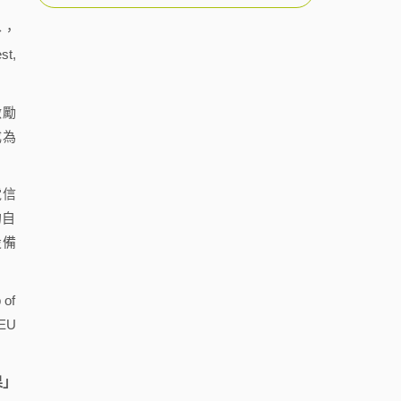
外，
t,
激勵
成為
電信
的自
設備
of
EU
果」