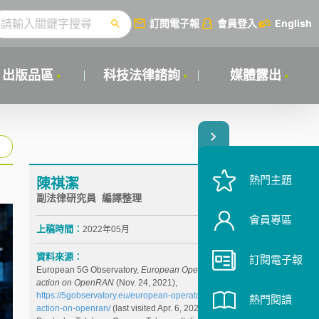
訂閱電子報
會員登入
English
出版品區
科技法律諮詢
媒體露出
熱門主題
陳祺潔
副法律研究員 編譯整理
會員專區
上稿時間：
2022年05月
資料來源：
訂閱電子報
European 5G Observatory,
European Operators urge
action on OpenRAN
(Nov. 24, 2021),
https://5gobservatory.eu/european-operators-urge-
熱門閱讀
action-on-openran/
(last visited Apr. 6, 2022).