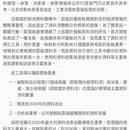
和類型。政策、決策者、商業領袖與公共行政部門可以將其作為參
考，以支持對未來貿易協定、工業決策和雲端投資的決策。
在歐盟的歐洲資料戰略中，認識到獲取有關資料流的經濟情報的
戰略重要性，因此提出了資料流戰略分析框架的發展。為了實現這一
關鍵行動，歐盟執委會開展了上述關於繪製資料流的研究，首次開發
和測試了一種全新、自我維持與可複製的方法，從而產生了資料流可
視化工具，用於測量、映射和分析歐洲31個國家與地區的各級產業、
地理和企業規模的雲端資料流。而該資料流可視化工具中顯示的資料
預計將每年更新一次。使用的資料收集來源從官方統計資料等主要來
源到調查和訪談等次要來源。
該工具得以讓歐盟執委會：
一、繪製和估計歐盟27個成員國（即歐盟內部資料流）和冰島、挪
威、瑞士和英國（即歐盟外資料流）的雲端計算領域主要資料
流的數量
二、預測至2030年的資料流出
三、分析各產業、公司規模和雲端服務類型的資料流量
該研究顯示2020年最大的資料流來自醫療衛生產業，而德國的資
料流入量最大。該報告還估計，到2030年，來自歐洲企業的資料流量