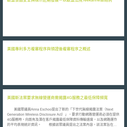
韋爾科姆信託公司承諾向幹細胞研究網路投資二千萬英鎊。
美國專利多方複審程序與領證後複審程序之概述
美國新法案要求無線營運商需揭露4G服務之最低保障頻寬
美國眾議員Anna Eschoo提出了新的「下世代無線揭露法案（Next
Generation Wireless Disclosure Act）」，要求行動網路營運商必須在提供
4G服務時，向既有及潛在客戶揭露最低保障資料傳輸速度，以及網路運作
的平均表現統計資訊。 根據該眾議員提出之法案內容，該法案旨在確