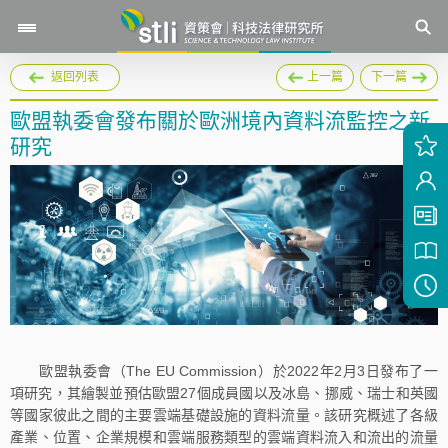
返回列表
上一篇
下一篇
歐盟執委會發布關於歐洲境內資料流監控之新
研究
歐盟執委會（The EU Commission）於2022年2月3日發布了一
項研究，其繪製並預估歐盟27個成員國以及冰島、挪威、瑞士和英國
等國家彼此之間的主要雲端基礎設施的資料流量。該研究概述了各級
產業、位置、企業規模和雲端服務類型的雲端資料流入和流出的流量