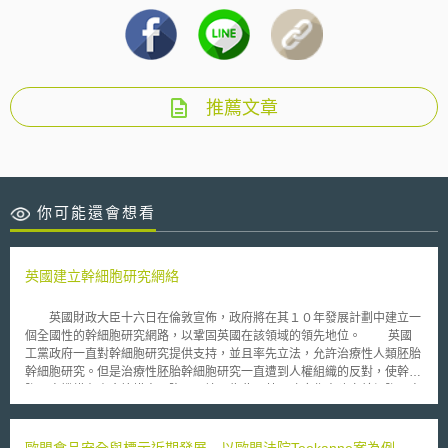
推薦文章
你可能還會想看
英國建立幹細胞研究網絡
英國財政大臣十六日在倫敦宣佈，政府將在其１０年發展計劃中建立一
個全國性的幹細胞研究網路，以鞏固英國在該領域的領先地位。 英國
工黨政府一直對幹細胞研究提供支持，並且率先立法，允許治療性人類胚胎
幹細胞研究。但是治療性胚胎幹細胞研究一直遭到人權組織的反對，使幹細
胞研究機構在資金籌措方面陷入困境。為此，英國政府作出建立幹細胞研究
網路的決定，無疑是為了加強英國在國際幹細胞研究領域的領先地位。
布朗當天在下議院宣佈二○○五年財政年度預算計劃時說，英國政府從二
○○二年起的三年內向幹細胞研究撥款四千萬英鎊，另外，英國醫學慈善機構
歐盟食品安全與標示近期發展－以歐盟法院Teekanne案為例