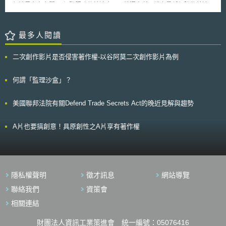
保消費者在有關4G網路服務傳輸速度以及營運商所承諾之最低保障傳輸速
度等事項上，擁有有完整和準確的資訊。該法案還可以幫助消費者了解業者
網路運作的可靠性、服務覆蓋區域和價格資訊。 Eshoo眾議員表示：
「當消費者申請了一個4G傳輸服務方案時，消費者有權知道他們所支付的
最多人閱讀
金錢與所得到的實質服務內容。當無線服務產業投資數十億美元，用以改善
服務覆蓋範圍、增進網路可靠性以及提供更高的傳輸速度，而同時消費者對
二次創作影片是否侵害著作權-以谷阿莫二次創作影片為例
於4G服務的需求也如期望的出現大幅成長。在這樣的情況下，消費者需要
知道他們由營運商實際得到的服務速度。」 該法案期望建立準則，使
消費者正確理解4G服務資訊（例如該速度是指平均速度或尖峰速度、在什
何謂「監理沙盒」？
麼情況下速度可能下降等），確保消費者在申請服務之潛能獲得足夠的資
訊。 舉例而言，該法案要求營運商說明服務之內容包含： - 保證最低資料傳
美國聯邦法院有關Defend Trade Secrets Act的晚近見解與趨勢
輸速度； - 網路的可靠性； - 提供服務以及訊號之覆蓋範圍； - 定價； - 業
者用於提供4G服務之技術（WiMax or LTE）
A片也要搞創意！具原創性之A片享有著作權
隱私權聲明
徵才訊息
網站導覽
聯絡我們
資策會
相關連結
財團法人資訊工業策進會 統一編號：05076416